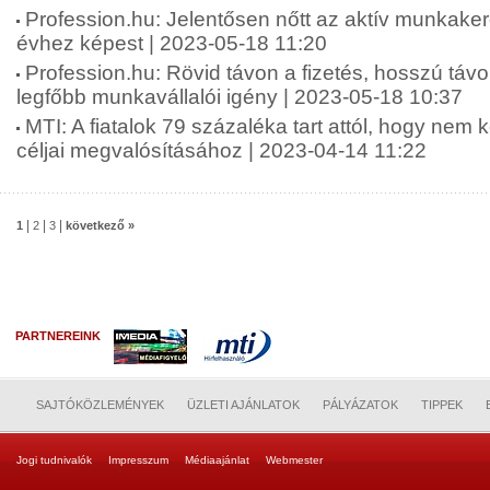
Profession.hu: Jelentősen nőtt az aktív munkake
évhez képest | 2023-05-18 11:20
Profession.hu: Rövid távon a fizetés, hosszú táv
legfőbb munkavállalói igény | 2023-05-18 10:37
MTI: A fiatalok 79 százaléka tart attól, hogy nem 
céljai megvalósításához | 2023-04-14 11:22
|
|
|
1
2
3
következő »
PARTNEREINK
SAJTÓKÖZLEMÉNYEK
ÜZLETI AJÁNLATOK
PÁLYÁZATOK
TIPPEK
Jogi tudnivalók
Impresszum
Médiaajánlat
Webmester