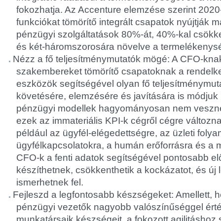
fokozhatja. Az Accenture elemzése szerint 2020
funkciókat tömörítő integrált csapatok nyújtják
pénzügyi szolgáltatások 80%-át, 40%-kal csökk
és két-háromszorosára növelve a termelékenys
Nézz a fő teljesítménymutatók mögé: A CFO-kna
szakembereket tömörítő csapatoknak a rendelke
eszközök segítségével olyan fő teljesítménymu
követésére, elemzésére és javítására is módjuk 
pénzügyi modellek hagyományosan nem veszne
ezek az immateriális KPI-k cégről cégre változna
például az ügyfél-elégedettségre, az üzleti foly
ügyfélkapcsolatokra, a humán erőforrásra és a m
CFO-k a fenti adatok segítségével pontosabb el
készíthetnek, csökkenthetik a kockázatot, és új
ismerhetnek fel.
Fejleszd a legfontosabb készségeket: Amellett, h
pénzügyi vezetők nagyobb valószínűséggel érté
munkatársaik készségeit, a fokozott agilitáshoz