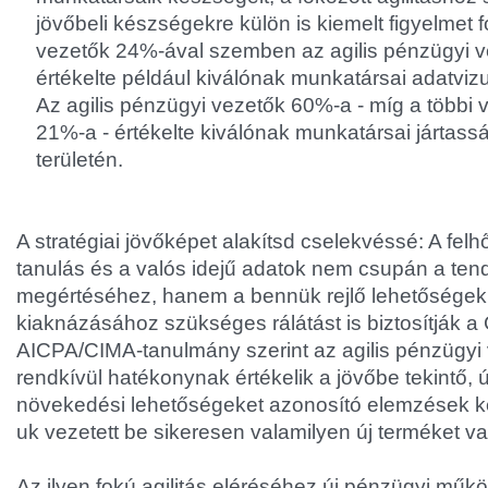
jövőbeli készségekre külön is kiemelt figyelmet 
vezetők 24%-ával szemben az agilis pénzügyi 
értékelte például kiválónak munkatársai adatvizu
Az agilis pénzügyi vezetők 60%-a - míg a többi
21%-a - értékelte kiválónak munkatársai jártassá
területén.
A stratégiai jövőképet alakítsd cselekvéssé: A felh
tanulás és a valós idejű adatok nem csupán a ten
megértéséhez, hanem a bennük rejlő lehetőségek
kiaknázásához szükséges rálátást is biztosítják 
AICPA/CIMA-tanulmány szerint az agilis pénzügyi
rendkívül hatékonynak értékelik a jövőbe tekintő, ú
növekedési lehetőségeket azonosító elemzések k
uk vezetett be sikeresen valamilyen új terméket va
Az ilyen fokú agilitás eléréséhez új pénzügyi műk