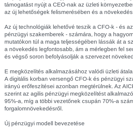
támogatást nyújt a CEO-nak az üzleti környezetbe
az új lehetőségek felismerésében és a növekedé
Az új technológiák lehetővé teszik a CFO-k - és a
pénzügyi szakemberek - számára, hogy a hagyo
mutatókon túl a maga teljességében lássák át a sz
a növekedés legfontosabb, ám a mérlegben fel se
és végső soron befolyásolják a szervezet növekedé
E megközelítés alkalmazásához valódi üzleti átal
A digitális korban versengő CFO-k és pénzügyi s
irányú erőfeszítései azonban megtérülnek. Az A
szerint az agilis pénzügyi megközelítést alkalmaz
95%-a, míg a többi vezetőnek csupán 70%-a szám
forgalomnövekedésről.
Új pénzügyi modell bevezetése