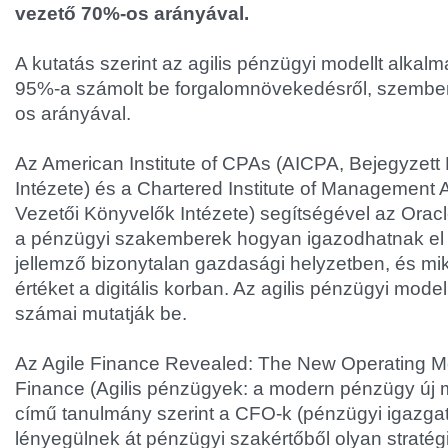
vezető 70%-os arányával.
A kutatás szerint az agilis pénzügyi modellt alka
95%-a számolt be forgalomnövekedésről, szemben
os arányával.
Az American Institute of CPAs (AICPA, Bejegyzett
Intézete) és a Chartered Institute of Management
Vezetői Könyvelők Intézete) segítségével az Orac
a pénzügyi szakemberek hogyan igazodhatnak el 
jellemző bizonytalan gazdasági helyzetben, és mi
értéket a digitális korban. Az agilis pénzügyi model
számai mutatják be.
Az Agile Finance Revealed: The New Operating M
Finance (Agilis pénzügyek: a modern pénzügy új 
című tanulmány szerint a CFO-k (pénzügyi igazg
lényegülnek át pénzügyi szakértőből olyan stratégi