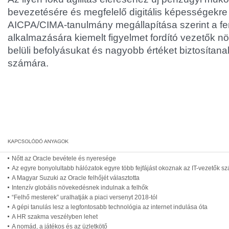
bevezetésére és megfelelő digitális képességekre
AICPA/CIMA-tanulmány megállapítása szerint a fen
alkalmazására kiemelt figyelmet fordító vezetők n
belüli befolyásukat és nagyobb értéket biztosítan
számára.
Nőtt az Oracle bevétele és nyeresége
Az egyre bonyolultabb hálózatok egyre több fejfájást okoznak az IT-vezetők s
A Magyar Suzuki az Oracle felhőjét választotta
Intenzív globális növekedésnek indulnak a felhők
“Felhő mesterek” uralhatják a piaci versenyt 2018-tól
A gépi tanulás lesz a legfontosabb technológia az internet indulása óta
A HR szakma veszélyben lehet
A nomád, a játékos és az üzletkötő