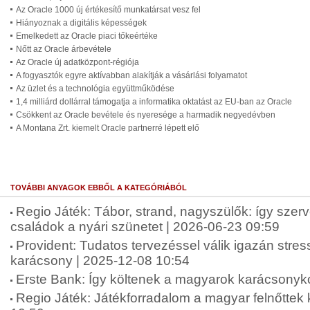
Az Oracle 1000 új értékesítő munkatársat vesz fel
Hiányoznak a digitális képességek
Emelkedett az Oracle piaci tőkeértéke
Nőtt az Oracle árbevétele
Az Oracle új adatközpont-régiója
A fogyasztók egyre aktívabban alakítják a vásárlási folyamatot
Az üzlet és a technológia együttműködése
1,4 milliárd dollárral támogatja a informatika oktatást az EU-ban az Oracle
Csökkent az Oracle bevétele és nyeresége a harmadik negyedévben
A Montana Zrt. kiemelt Oracle partnerré lépett elő
TOVÁBBI ANYAGOK EBBŐL A KATEGÓRIÁBÓL
Regio Játék: Tábor, strand, nagyszülők: így szer
családok a nyári szünetet | 2026-06-23 09:59
Provident: Tudatos tervezéssel válik igazán str
karácsony | 2025-12-08 10:54
Erste Bank: Így költenek a magyarok karácsonyko
Regio Játék: Játékforradalom a magyar felnőttek