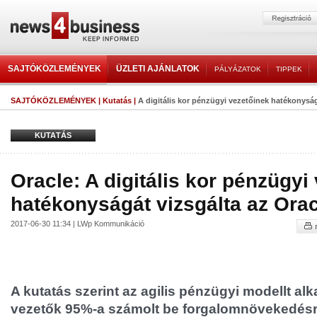
SAJTÓKÖZLEMÉNYEK
ÜZLETI AJÁNLATOK
PÁLYÁZATOK
TIPPEK
SAJTÓKÖZLEMÉNYEK
|
Kutatás
|
A digitális kor pénzügyi vezetőinek hatékonyságá
KUTATÁS
Oracle: A digitális kor pénzügyi
hatékonyságát vizsgálta az Ora
2017-06-30 11:34 | LWp Kommunikáció
A kutatás szerint az agilis pénzügyi modellt a
vezetők 95%-a számolt be forgalomnövekedésr