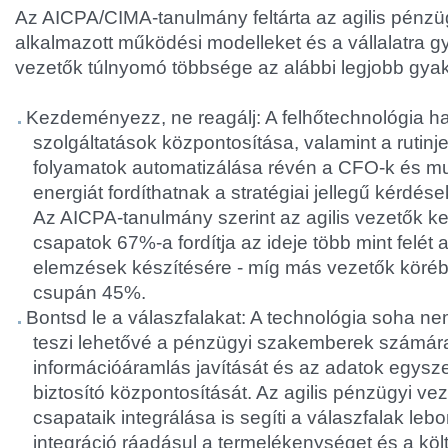
Az AICPA/CIMA-tanulmány feltárta az agilis pénzüg
alkalmazott működési modelleket és a vállalatra g
vezetők túlnyomó többsége az alábbi legjobb gyak
Kezdeményezz, ne reagálj: A felhőtechnológia ha
szolgáltatások központosítása, valamint a rutinj
folyamatok automatizálása révén a CFO-k és mu
energiát fordíthatnak a stratégiai jellegű kérdé
Az AICPA-tanulmány szerint az agilis vezetők k
csapatok 67%-a fordítja az ideje több mint felét 
elemzések készítésére - míg más vezetők köréb
csupán 45%.
Bontsd le a válaszfalakat: A technológia soha ne
teszi lehetővé a pénzügyi szakemberek számár
információáramlás javítását és az adatok egysz
biztosító központosítását. Az agilis pénzügyi vez
csapataik integrálása is segíti a válaszfalak leb
integráció ráadásul a termelékenységet és a kö