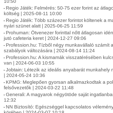
10:50
Regio Játék: Felmérés: 50-75 ezer forint az átlag
költség | 2025-08-11 10:00
Regio Játék: Több százezer forintot költenek a 
nyári szünet alatt | 2025-06-25 11:59
Prohuman: Ötvenezer forinttal nőtt átlagosan idé
jutó cafeteria keret | 2024-12-27 09:06
Profession.hu: Tízből négy munkavállaló számít 
szabályok változására | 2024-08-14 11:24
Profession.hu: A kismamák visszatérésében kul
van | 2024-06-03 10:55
Jobtain: Létezik az ideális anyabarát munkahel
| 2024-05-24 10:36
KPMG: Meglepően gyorsan alkalmazkodtak a polik
felsővezetők | 2024-03-22 11:48
Generali: A magyarok négyötöde saját ingatlanba
12:32
NN Biztosító: Egészséggel kapcsolatos vélemén
körében | 2024-03-07 10:18