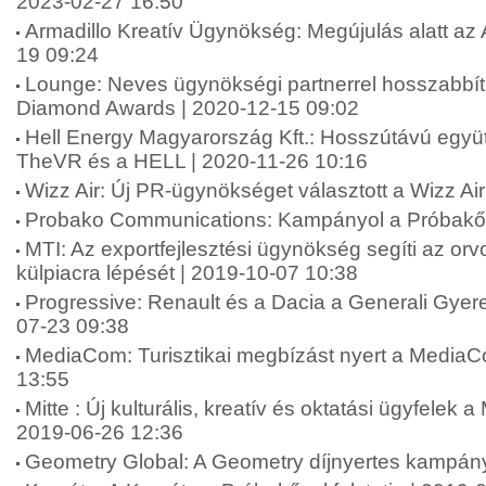
2023-02-27 16:50
Armadillo Kreatív Ügynökség: Megújulás alatt az 
19 09:24
Lounge: Neves ügynökségi partnerrel hosszabbít
Diamond Awards | 2020-12-15 09:02
Hell Energy Magyarország Kft.: Hosszútávú együt
TheVR és a HELL | 2020-11-26 10:16
Wizz Air: Új PR-ügynökséget választott a Wizz Ai
Probako Communications: Kampányol a Próbakő 
MTI: Az exportfejlesztési ügynökség segíti az or
külpiacra lépését | 2019-10-07 10:38
Progressive: Renault és a Dacia a Generali Gyer
07-23 09:38
MediaCom: Turisztikai megbízást nyert a MediaC
13:55
Mitte : Új kulturális, kreatív és oktatási ügyfelek a
2019-06-26 12:36
Geometry Global: A Geometry díjnyertes kampán