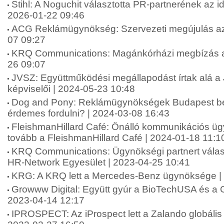
Stihl: A Noguchit választotta PR-partnerének az 
2026-01-22 09:46
ACG Reklámügynökség: Szervezeti megújulás az
07 09:27
KRQ Communications: Magánkórházi megbízás a
26 09:07
JVSZ: Együttműködési megállapodást írtak alá 
képviselői | 2024-05-23 10:48
Dog and Pony: Reklámügynökségek Budapest be
érdemes fordulni? | 2024-03-08 16:43
FleishmanHillard Café: Önálló kommunikációs ü
tovább a FleishmanHillard Café | 2024-01-18 11:1
KRQ Communications: Ügynökségi partnert válas
HR-Network Egyesület | 2023-04-25 10:41
KRG: A KRQ lett a Mercedes-Benz ügynöksége |
Growww Digital: Együtt gyúr a BioTechUSA és a G
2023-04-14 12:17
IPROSPECT: Az iProspect lett a Zalando globáli