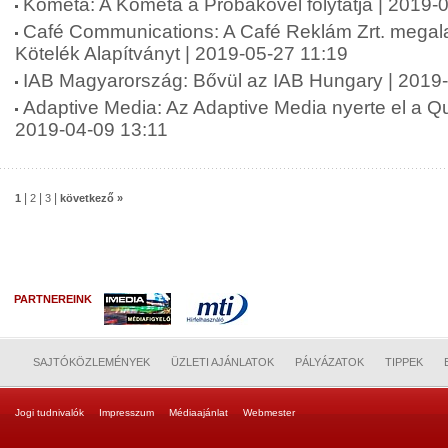
Kométa: A Kométa a Próbakővel folytatja | 2019-
Café Communications: A Café Reklám Zrt. megala
Kötelék Alapítványt | 2019-05-27 11:19
IAB Magyarország: Bővül az IAB Hungary | 2019
Adaptive Media: Az Adaptive Media nyerte el a Qub
2019-04-09 13:11
|
|
|
1
2
3
következő »
PARTNEREINK
SAJTÓKÖZLEMÉNYEK
ÜZLETI AJÁNLATOK
PÁLYÁZATOK
TIPPEK
Jogi tudnivalók
Impresszum
Médiaajánlat
Webmester