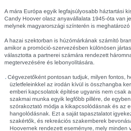
A mára Európa egyik legfajsúlyosabb háztartási ki
Candy Hoover olasz anyavállalata 1945-óta van je
melynek magyarországi színterén is meghatározó s
A hazai szektorban is húzómárkának számító bran
amikor a promóció-szervezésben különösen jártas 
választotta a partnerei számára rendezett háromn
megtervezésére és lebonyolítására.
Cégvezetőként pontosan tudjuk, milyen fontos, h
üzletfeleinkkel az irodán kívül is összhangba ker
emberi kapcsolatok építése ugyanis nem csak
szakmai munka egyik legfőbb pillére, de egybe
szórakoztató módja a kikapcsolódásnak és az 
hangolódásnak. Ezt a saját tapasztalatot igyek
szakértők, és rekreációs szakemberek bevonásá
Hoovernek rendezett eseményre, mely minden vi