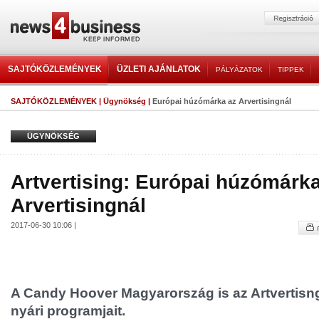
SAJTÓKÖZLEMÉNYEK
ÜZLETI AJÁNLATOK
PÁLYÁZATOK
TIPPEK
SAJTÓKÖZLEMÉNYEK
|
Ügynökség
|
Európai húzómárka az Arvertisingnál
ÜGYNÖKSÉG
Artvertising: Európai húzómárk
Arvertisingnál
2017-06-30 10:06 |
A Candy Hoover Magyarország is az Artvertisng
nyári programjait.