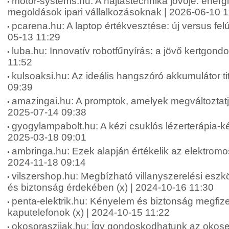
motor-systems.hu: A hajtástechnika jövője: energ
megoldások ipari vállalkozásoknak | 2026-06-10 1
pcarena.hu: A laptop értékvesztése: új versus felúj
05-13 11:29
luba.hu: Innovatív robotfűnyírás: a jövő kertgond
11:52
kulsoaksi.hu: Az ideális hangszóró akkumulátor tit
09:39
amazingai.hu: A promptok, amelyek megváltoztatjá
2025-07-14 09:38
gyogylampabolt.hu: A kézi csuklós lézerterápia-ké
2025-03-18 09:01
ambringa.hu: Ezek alapján értékelik az elektromos
2024-11-18 09:14
vilszershop.hu: Megbízható villanyszerelési esz
és biztonság érdekében (x) | 2024-10-16 11:30
penta-elektrik.hu: Kényelem és biztonság megfiz
kaputelefonok (x) | 2024-10-15 11:22
okosoraszijak.hu: Így gondoskodhatunk az okos