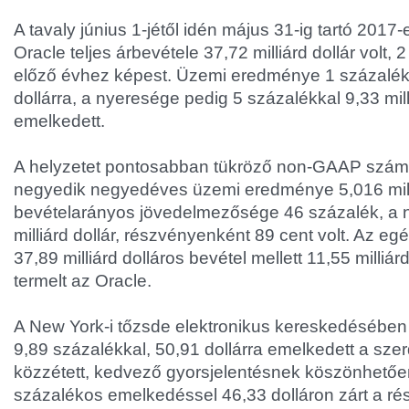
A tavaly június 1-jétől idén május 31-ig tartó 201
Oracle teljes árbevétele 37,72 milliárd dollár volt, 
előző évhez képest. Üzemi eredménye 1 százalékk
dollárra, a nyeresége pedig 5 százalékkal 9,33 mill
emelkedett.
A helyzetet pontosabban tükröző non-GAAP számok
negyedik negyedéves üzemi eredménye 5,016 milli
bevételarányos jövedelmezősége 46 százalék, a 
milliárd dollár, részvényenként 89 cent volt. Az eg
37,89 milliárd dolláros bevétel mellett 11,55 milliá
termelt az Oracle.
A New York-i tőzsde elektronikus kereskedésében
9,89 százalékkal, 50,91 dollárra emelkedett a szer
közzétett, kedvező gyorsjelentésnek köszönhetőe
százalékos emelkedéssel 46,33 dolláron zárt a ré