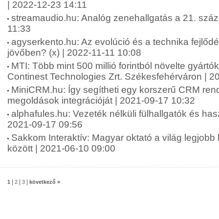
| 2022-12-23 14:11
streamaudio.hu: Analóg zenehallgatás a 21. szá
11:33
agyserkento.hu: Az evolúció és a technika fejlődé
jövőben? (x) | 2022-11-11 10:08
MTI: Több mint 500 millió forintból növelte gyártó
Continest Technologies Zrt. Székesfehérváron | 2
MiniCRM.hu: Így segítheti egy korszerű CRM rends
megoldások integrációját | 2021-09-17 10:32
alphafules.hu: Vezeték nélküli fülhallgatók és has
2021-09-17 09:56
Sakkom Interaktív: Magyar oktató a világ legjobb
között | 2021-06-10 09:00
|
|
|
1
2
3
következő »