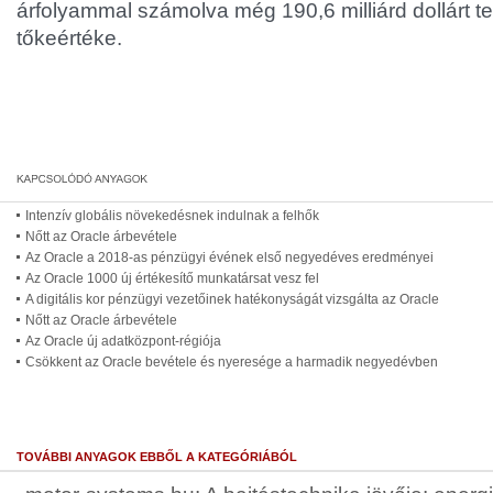
árfolyammal számolva még 190,6 milliárd dollárt tet
tőkeértéke.
Intenzív globális növekedésnek indulnak a felhők
Nőtt az Oracle árbevétele
Az Oracle a 2018-as pénzügyi évének első negyedéves eredményei
Az Oracle 1000 új értékesítő munkatársat vesz fel
A digitális kor pénzügyi vezetőinek hatékonyságát vizsgálta az Oracle
Nőtt az Oracle árbevétele
Az Oracle új adatközpont-régiója
Csökkent az Oracle bevétele és nyeresége a harmadik negyedévben
TOVÁBBI ANYAGOK EBBŐL A KATEGÓRIÁBÓL