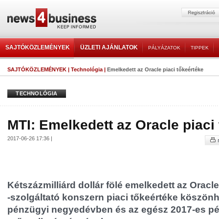
SAJTÓKÖZLEMÉNYEK
ÜZLETI AJÁNLATOK
PÁLYÁZATOK
TIPPEK
SAJTÓKÖZLEMÉNYEK
|
Technológia
|
Emelkedett az Oracle piaci tőkeértéke
TECHNOLÓGIA
MTI: Emelkedett az Oracle piaci
2017-06-26 17:36 |
Kétszázmilliárd dollár fölé emelkedett az Oracle
-szolgáltató konszern piaci tőkeértéke köszön
pénzügyi negyedévben és az egész 2017-es pé