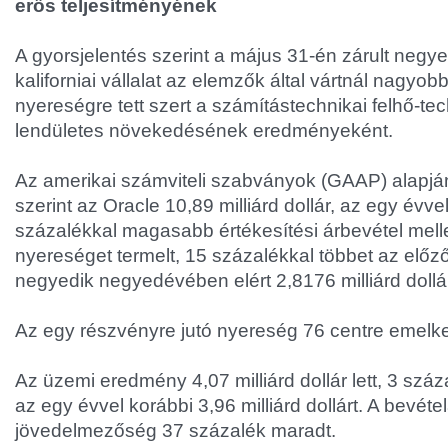
erős teljesítményének
A gyorsjelentés szerint a május 31-én zárult neg
kaliforniai vállalat az elemzők által vártnál nagyob
nyereségre tett szert a számítástechnikai felhő-tec
lendületes növekedésének eredményeként.
Az amerikai számviteli szabványok (GAAP) alapján
szerint az Oracle 10,89 milliárd dollár, az egy évve
százalékkal magasabb értékesítési árbevétel mellett
nyereséget termelt, 15 százalékkal többet az előz
negyedik negyedévében elért 2,8176 milliárd dollá
Az egy részvényre jutó nyereség 76 centre emelked
Az üzemi eredmény 4,07 milliárd dollár lett, 3 szá
az egy évvel korábbi 3,96 milliárd dollárt. A bevét
jövedelmezőség 37 százalék maradt.