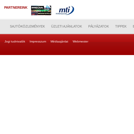
PARTNEREINK
SAJTÓKÖZLEMÉNYEK
ÜZLETI AJÁNLATOK
PÁLYÁZATOK
TIPPEK
Jogi tudnivalók
Impresszum
Médiaajánlat
Webmester