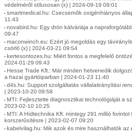
védelméről stílusosan (x) | 2024-09-19 09:01
smartmedical.hu: Csecsemők oxigénhiányos állap
11:43
novabird.hu: Egy drón kálváriája a napraforgótáb
09:47
maconwinch.eu: Ezért jó megoldás egy távirányít
csörlő (x) | 2024-03-21 09:54
kertesontozes.hu: Miért fontos a megfelelő öntözé
2024-01-29 09:43
Hesse Trade Kft.: Már minden hetvenedik dolgozór
a hazai gyártóiparban | 2024-01-23 11:40
d4s.hu: Support szolgáltatás vállalatirányítási re
| 2023-10-20 09:58
MTI: Fejlesztette diagnosztikai technológiáját a sz
2023-02-10 10:25
MTI: A Hídtechnika Kft. mintegy 291 millió forintot 
korszerűsítésre | 2023-02-07 09:20
kabelvilag.hu: Mik azok és mire használhatók az