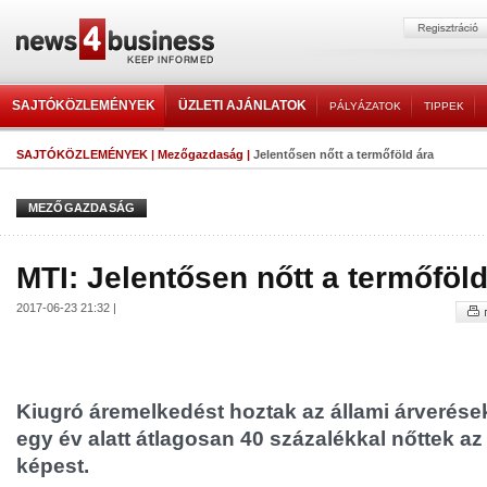
SAJTÓKÖZLEMÉNYEK
ÜZLETI AJÁNLATOK
PÁLYÁZATOK
TIPPEK
SAJTÓKÖZLEMÉNYEK
|
Mezőgazdaság
|
Jelentősen nőtt a termőföld ára
MEZŐGAZDASÁG
MTI: Jelentősen nőtt a termőföld
2017-06-23 21:32 |
Kiugró áremelkedést hoztak az állami árverése
egy év alatt átlagosan 40 százalékkal nőttek a
képest.