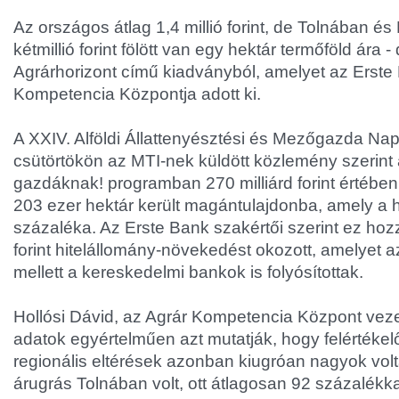
Az országos átlag 1,4 millió forint, de Tolnában é
kétmillió forint fölött van egy hektár termőföld ára - 
Agrárhorizont című kiadványból, amelyet az Erste
Kompetencia Központja adott ki.
A XXIV. Alföldi Állattenyésztési és Mezőgazda Napo
csütörtökön az MTI-nek küldött közlemény szerint 
gazdáknak! programban 270 milliárd forint értében k
203 ezer hektár került magántulajdonba, amely a h
százaléka. Az Erste Bank szakértői szerint ez hoz
forint hitelállomány-növekedést okozott, amelyet a
mellett a kereskedelmi bankok is folyósítottak.
Hollósi Dávid, az Agrár Kompetencia Központ veze
adatok egyértelműen azt mutatják, hogy felértékelő
regionális eltérések azonban kiugróan nagyok vol
árugrás Tolnában volt, ott átlagosan 92 százalékka