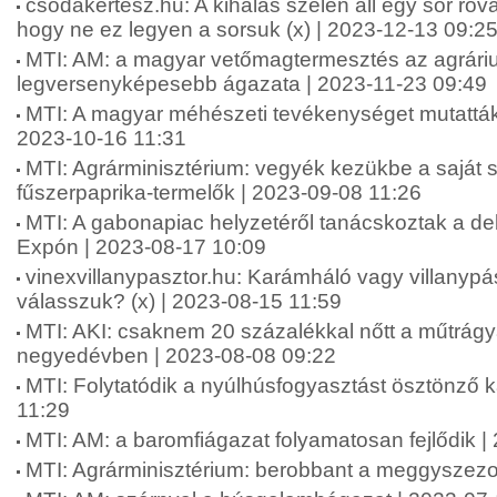
csodakertesz.hu: A kihalás szélén áll egy sor rova
hogy ne ez legyen a sorsuk (x) | 2023-12-13 09:2
MTI: AM: a magyar vetőmagtermesztés az agrári
legversenyképesebb ágazata | 2023-11-23 09:49
MTI: A magyar méhészeti tevékenységet mutatták
2023-10-16 11:31
MTI: Agrárminisztérium: vegyék kezükbe a saját 
fűszerpaprika-termelők | 2023-09-08 11:26
MTI: A gabonapiac helyzetéről tanácskoztak a d
Expón | 2023-08-17 10:09
vinexvillanypasztor.hu: Karámháló vagy villanypás
válasszuk? (x) | 2023-08-15 11:59
MTI: AKI: csaknem 20 százalékkal nőtt a műtrág
negyedévben | 2023-08-08 09:22
MTI: Folytatódik a nyúlhúsfogyasztást ösztönző
11:29
MTI: AM: a baromfiágazat folyamatosan fejlődik |
MTI: Agrárminisztérium: berobbant a meggyszezo