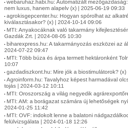
webaruhaz.habi.hu: Automatizált mezőgazdaság: 
nem luxus, hanem alapelv (x) | 2025-06-19 09:33
agrokisgepcenter.hu: Hogyan spórolhat az alkatr
kiválasztásakor? (x) | 2024-10-14 09:06
MTI: Anyakocáknak való takarmány kifejlesztésén
Gazdák Zrt. | 2024-08-05 10:30
biharexpress.hu: A takarmányozás eszközei az áll
2024-07-22 09:47
MTI: Több búza és árpa termett hektáronként To
10:07
gazdadiszkont.hu: Mire jók a biostimulátorok? (x)
Agroinform.hu: Tavalyhoz képest harmadával olcs
tojás | 2024-03-12 10:11
MTI: Oroszország a világ negyedik agrárexportőr
MTI: AM: a borágazat számára új lehetőségek nyí
2024-01-25 11:42
MTI: OVF: indokolt lenne a balatoni nádgazdálkod
felülvizsgálata | 2024-01-18 12:26