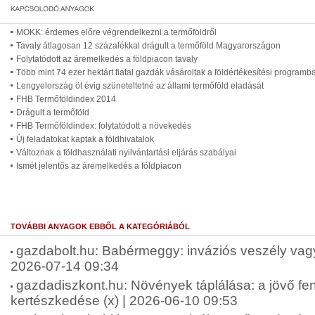
MOKK: érdemes előre végrendelkezni a termőföldről
Tavaly átlagosan 12 százalékkal drágult a termőföld Magyarországon
Folytatódott az áremelkedés a földpiacon tavaly
Több mint 74 ezer hektárt fiatal gazdák vásároltak a földértékesítési programb
Lengyelország öt évig szüneteltetné az állami termőföld eladását
FHB Termőföldindex 2014
Drágult a termőföld
FHB Termőföldindex: folytatódott a növekedés
Új feladatokat kaptak a földhivatalok
Változnak a földhasználati nyilvántartási eljárás szabályai
Ismét jelentős az áremelkedés a földpiacon
TOVÁBBI ANYAGOK EBBŐL A KATEGÓRIÁBÓL
gazdabolt.hu: Babérmeggy: inváziós veszély vagy 
2026-07-14 09:34
gazdadiszkont.hu: Növények táplálása: a jövő fen
kertészkedése (x) | 2026-06-10 09:53