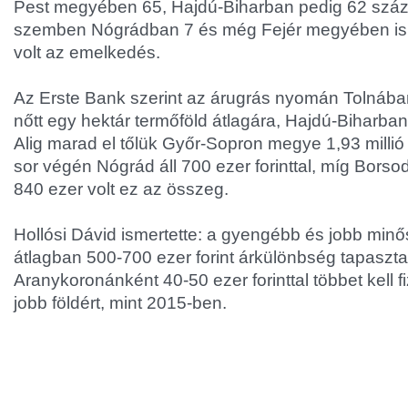
Pest megyében 65, Hajdú-Biharban pedig 62 száz
szemben Nógrádban 7 és még Fejér megyében is
volt az emelkedés.
Az Erste Bank szerint az árugrás nyomán Tolnában 2
nőtt egy hektár termőföld átlagára, Hajdú-Biharban 
Alig marad el tőlük Győr-Sopron megye 1,93 millió f
sor végén Nógrád áll 700 ezer forinttal, míg Bor
840 ezer volt ez az összeg.
Hollósi Dávid ismertette: a gyengébb és jobb minő
átlagban 500-700 ezer forint árkülönbség tapaszta
Aranykoronánként 40-50 ezer forinttal többet kell f
jobb földért, mint 2015-ben.