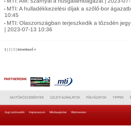
MTI: AM: szárnyal a húsgalambágazat | 2023-07
MTI: A hulladékkezelési díjak a szőlő-bor ágazat
10:45
MTI: Olaszországban terjeszkedik a tőzsdén jeg
| 2023-07-13 10:36
|
|
|
1
2
3
következő »
PARTNEREINK
SAJTÓKÖZLEMÉNYEK
ÜZLETI AJÁNLATOK
PÁLYÁZATOK
TIPPEK
Jogi tudnivalók
Impresszum
Médiaajánlat
Webmester