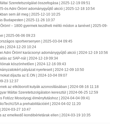
áltai Szeretetszolgálat összefogása | 2025-12-19 09:51
25-ös Adni Öröm! adománygyűjtő akció | 2025-12-18 10:54
zakban sem áll meg | 2025-12-10 10:25
lás Budapesten | 2025-11-26 10:37
 Öröm! – 1800 gyermek kezdheti méltó módon a tanévet | 2025-09-
ei | 2025-06-06 09:23
országos sportversenyen | 2025-03-04 09:45
tés | 2024-12-20 10:24
ei Adni Öröm! karácsonyi adománygyűjtő akció | 2024-12-19 10:56
llalás az SAP-nál | 2024-12-19 09:34
sárlóinak köszönhetően | 2024-12-16 09:43
mányzatokért pályázat nyerteseit | 2024-12-09 10:50
amokat díjazta az E.ON | 2024-10-04 09:07
09-23 12:37
enek az elkóborolt kutyák azonosításában | 2024-08-16 11:18
yar Máltai Szeretetszolgálaton keresztül | 2024-06-25 12:59
uss Fotózz Mosolyogj élményfutáshoz | 2024-04-04 09:41
ioTechUSA a prehabilitációért | 2024-04-02 11:20
| 2024-03-27 10:47
és az emelkedő kondibérletárak ellen | 2024-03-19 10:35