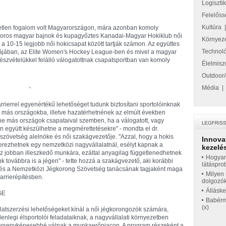
Logiszti
Felelőss
Kultúra
etlen fogalom volt Magyarországon, mára azonban komoly
zoros magyar bajnok és kupagyőztes Kanadai-Magyar Hokiklub női
Környez
 a 10-15 legjobb női hokicsapat között tartják számon. Az együttes
Technol
ájában, az Elite Women's Hockey League-ben és mivel a magyar
részvételükkel felálló válogatottnak csapatsportban van komoly
Élelmisz
Outdoor/
Média
karrierrel egyenértékű lehetőséget tudunk biztosítani sportolóinknak
k más országokba, illetve hazatérhetnének az elmúlt években
enne más országok csapataival szemben, ha a válogatott, vagy
n együtt készülhetne a megmérettetésekre" - mondta el dr.
övetség alelnöke és női szakágvezetője. "Azzal, hogy a hokis
Innova
erezhetnek egy nemzetközi nagyvállalatnál, esélyt kapnak a
kezelés
z jobban illeszkedő munkára, ezáltal anyagilag függetlenedhetnek
Hogyan
nk továbbra is a jégen" - tette hozzá a szakágvezető, aki korábbi
látáspro
t és a Nemzetközi Jégkorong Szövetség tanácsának tagjaként maga
Milyen 
karrierépítésben.
dolgozó
Állásk
 GE
Babérme
(x)
atszerzési lehetőségeket kínál a női jégkorongozók számára,
lenlegi élsportolói feladataiknak, a nagyvállalati környezetben
versenyképesebbé válnak a munkaerőpiacon. A program részeként a