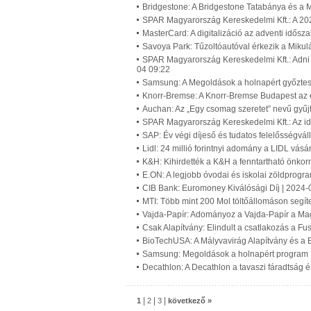
Bridgestone: A Bridgestone Tatabánya és a M
SPAR Magyarország Kereskedelmi Kft.: A 20
MasterCard: A digitalizáció az adventi idős
Savoya Park: Tűzoltóautóval érkezik a Miku
SPAR Magyarország Kereskedelmi Kft.: Adni
04 09:22
Samsung: A Megoldások a holnapért győztes
Knorr-Bremse: A Knorr-Bremse Budapest az 
Auchan: Az „Egy csomag szeretet” nevű gyűj
SPAR Magyarország Kereskedelmi Kft.: Az id
SAP: Év végi díjeső és tudatos felelősségvá
Lidl: 24 millió forintnyi adomány a LIDL vá
K&H: Kihirdették a K&H a fenntartható önkor
E.ON: A legjobb óvodai és iskolai zöldprogr
CIB Bank: Euromoney Kiválósági Díj | 2024-
MTI: Több mint 200 Mol töltőállomáson segít
Vajda-Papír: Adományoz a Vajda-Papír a Mag
Csak Alapítvány: Elindult a csatlakozás a F
BioTechUSA: A Mályvavirág Alapítvány és a B
Samsung: Megoldások a holnapért program 
Decathlon: A Decathlon a tavaszi fáradtság 
|
|
|
1
2
3
következő »