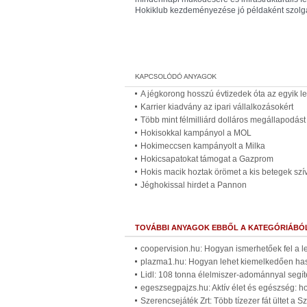
Hokiklub kezdeményezése jó példaként szolgál
A jégkorong hosszú évtizedek óta az egyik l
Karrier kiadvány az ipari vállalkozásokért
Több mint félmilliárd dolláros megállapodást
Hokisokkal kampányol a MOL
Hokimeccsen kampányolt a Milka
Hokicsapatokat támogat a Gazprom
Hokis macik hoztak örömet a kis betegek sz
Jéghokissal hirdet a Pannon
TOVÁBBI ANYAGOK EBBŐL A KATEGÓRIÁBÓ
coopervision.hu: Hogyan ismerhetőek fel a l
plazma1.hu: Hogyan lehet kiemelkedően ha
Lidl: 108 tonna élelmiszer-adománnyal segít
egeszsegpajzs.hu: Aktív élet és egészség: h
Szerencsejáték Zrt: Több tízezer fát ültet a 