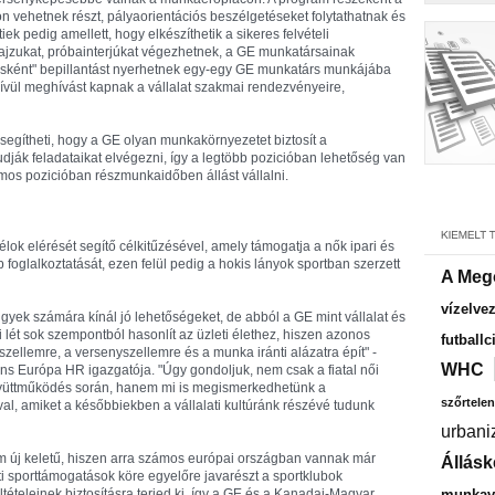
n vehetnek részt, pályaorientációs beszélgetéseket folytathatnak és
ttiek pedig amellett, hogy elkészíthetik a sikeres felvételi
jzukat, próbainterjúkat végezhetnek, a GE munkatársainak
sként" bepillantást nyerhetnek egy-egy GE munkatárs munkájába
vül meghívást kapnak a vállalat szakmai rendezvényeire,
 segítheti, hogy a GE olyan munkakörnyezetet biztosít a
ják feladataikat elvégezni, így a legtöbb pozicióban lehetőség van
mos pozicióban részmunkaidőben állást vállalni.
ok elérését segítő célkitűzésével, amely támogatja a nők ipari és
glalkoztatását, ezen felül pedig a hokis lányok sportban szerzett
A Meg
vízelve
gyek számára kínál jó lehetőségeket, de abból a GE mint vállalat és
i lét sok szempontból hasonlít az üzleti élethez, hiszen azonos
futballc
szellemre, a versenyszellemre és a munka iránti alázatra épít" -
WHC
ons Európa HR igazgatója. "Úgy gondoljuk, nem csak a fiatal női
gyüttműködés során, hanem mi is megismerkedhetünk a
szőrtelen
al, amiket a későbbiekben a vállalati kultúránk részévé tudunk
urbani
em új keletű, hiszen arra számos európai országban vannak már
Állásk
 sporttámogatások köre egyelőre javarészt a sportklubok
tételeinek biztosításra terjed ki, így a GE és a Kanadai-Magyar
munkavá