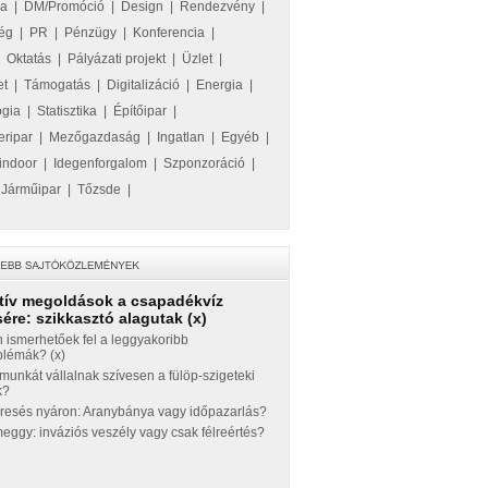
ka
|
DM/Promóció
|
Design
|
Rendezvény
|
ég
|
PR
|
Pénzügy
|
Konferencia
|
|
Oktatás
|
Pályázati projekt
|
Üzlet
|
et
|
Támogatás
|
Digitalizáció
|
Energia
|
ógia
|
Statisztika
|
Építőipar
|
eripar
|
Mezőgazdaság
|
Ingatlan
|
Egyéb
|
indoor
|
Idegenforgalom
|
Szponzoráció
|
|
Járműipar
|
Tőzsde
|
tív megoldások a csapadékvíz
ére: szikkasztó alagutak (x)
 ismerhetőek fel a leggyakoribb
blémák? (x)
munkát vállalnak szívesen a fülöp-szigeteki
k?
eresés nyáron: Aranybánya vagy időpazarlás?
ggy: inváziós veszély vagy csak félreértés?