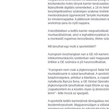
középiskolás hokis lányok karrier tanácsadáso
fejleszthetik digitális ismereteiket, a 18 év fele
beszélgetésekhez szükséges szakmai önéletra
mentorálásával úgynevezett "árnyék munkatár
és mindennapjaiba. A játékosok mindezeken kí
workshop-jaira és nyílt napjaira.
A későbbikben a kettős karrier megvalósítását
munkavállalóinak, ahol a leghatékonyabban tud
a munkaidő rugalmas beosztására, illetve szá
Mit tanulhat egy multi a sportolóktól?
A program összhangban van a GE női karriercél
infokommunikációs szektorban való magasabb fo
értékei a GE számára is jól hasznosíthatóak.
"A program nem csak a jégkorongozó fiatal höl
munkatársaink is sokat tanulhatnak. A sportoló
tulajdonságokra, például a kitartásra, a csapat
nyilatkozta Barcza Ilona, a GE Global Operati
jégkorongozók tanulhatnak majd tőlünk az e
csapatszellem és a küzdés olyan új dimenzióiv
tenni" - tette hozzá az igazgató.
A sportolók kettős karrierjének támogatása n
kezdeményezések. Magyarországon a vállalati
mindennapi működésére és infrastrukturális fel