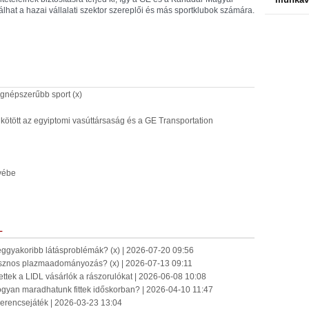
hat a hazai vállalati szektor szereplői és más sportklubok számára.
egnépszerűbb sport (x)
 kötött az egyiptomi vasúttársaság és a GE Transportation
ívébe
L
eggyakoribb látásproblémák? (x) | 2026-07-20 09:56
sznos plazmaadományozás? (x) | 2026-07-13 09:11
ettek a LIDL vásárlók a rászorulókat | 2026-06-08 10:08
ogyan maradhatunk fittek időskorban? | 2026-04-10 11:47
Szerencsejáték | 2026-03-23 13:04