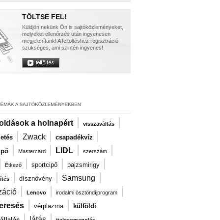
TÖLTSE FEL!
Küldjön nekünk Ön is sajtóközleményeket,
melyeket ellenőrzés után ingyenesen
megjelenítünk! A feltöltéshez regisztráció
szükséges, ami szintén ingyenes!
|
|
oldások a holnapért
visszaváltás
|
|
|
Zwack
zetés
csapadékvíz
|
|
|
|
LIDL
ipő
Mastercard
szerszám
|
|
|
|
sportcipő
pajzsmirigy
Étkező
|
|
|
Samsung
dísznövény
ítés
|
|
|
záció
Lenovo
irodalmi ösztöndíjprogram
|
|
eresés
vérplazma
külföldi
|
|
látás
llalás