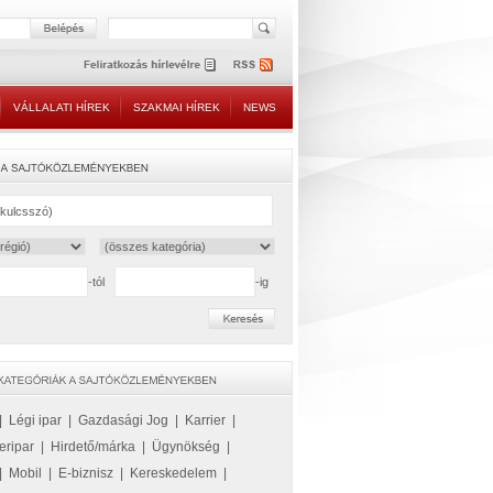
VÁLLALATI HÍREK
SZAKMAI HÍREK
NEWS
-tól
-ig
|
Légi ipar
|
Gazdasági Jog
|
Karrier
|
eripar
|
Hirdető/márka
|
Ügynökség
|
|
Mobil
|
E-biznisz
|
Kereskedelem
|