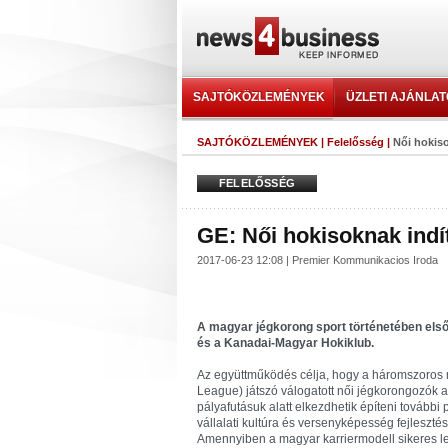
SAJTÓKÖZLEMÉNYEK
ÜZLETI AJÁNLA
SAJTÓKÖZLEMÉNYEK
|
Felelősség
|
Női hokiso
FELELŐSSÉG
GE: Női hokisoknak indít
2017-06-23 12:08 | Premier Kommunikacios Iroda
A magyar jégkorong sport történetében első
és a Kanadai-Magyar Hokiklub.
Az együttműködés célja, hogy a háromszoros
League) játszó válogatott női jégkorongozók 
pályafutásuk alatt elkezdhetik építeni további
vállalati kultúra és versenyképesség fejleszté
Amennyiben a magyar karriermodell sikeres les