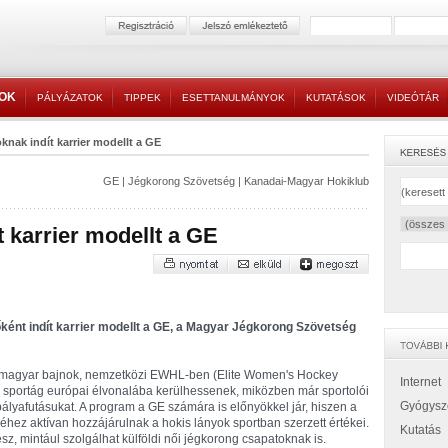
TOK
PÁLYÁZATOK
TIPPEK
ESETTANULMÁNYOK
KUTATÁSOK
VIDEÓTÁR
knak indít karrier modellt a GE
GE
|
Jégkorong Szövetség
|
Kanadai-Magyar Hokiklub
 karrier modellt a GE
ként indít karrier modellt a GE, a Magyar Jégkorong Szövetség
 magyar bajnok, nemzetközi EWHL-ben (Elite Women's Hockey
Internet
a sportág európai élvonalába kerülhessenek, miközben már sportolói
Gyógysz
 pályafutásukat. A program a GE számára is előnyökkel jár, hiszen a
séhez aktívan hozzájárulnak a hokis lányok sportban szerzett értékei.
Kutatás
z, mintául szolgálhat külföldi női jégkorong csapatoknak is.