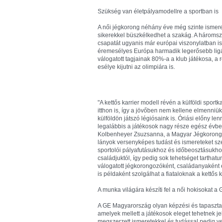
Szükség van életpályamodellre a sportban is
A női jégkorong néhány éve még szinte ismer
sikerekkel büszkélkedhet a szakág. A hároms
csapatát ugyanis már európai viszonylatban is
éremesélyes Európa harmadik legerősebb lig
válogatott tagjainak 80%-a a klub játékosa, a 
esélye kijutni az olimpiára is.
"A kettős karrier modell révén a külföldi sport
itthon is, így a jövőben nem kellene elmenniü
külföldön játszó légiósaink is. Óriási előny l
legalábbis a játékosok nagy része egész évbe
Kolbenheyer Zsuzsanna, a Magyar Jégkorongsz
lányok versenyképes tudást és ismereteket sz
sportolói pályafutásukhoz és időbeosztásukho
családjuktól, így pedig sok tehetséget tarthatu
válogatott jégkorongozóként, családanyakén
is példaként szolgálhat a fiataloknak a kettős 
A munka világára készíti fel a női hokisokat a
A GE Magyarország olyan képzési és tapasztal
amelyek mellett a játékosok eleget tehetnek je
megszerzett ismeretekkel és tudással pedig 