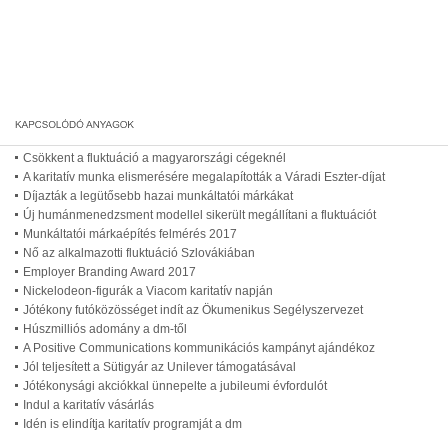
Csökkent a fluktuáció a magyarországi cégeknél
A karitatív munka elismerésére megalapították a Váradi Eszter-díjat
Díjazták a legütősebb hazai munkáltatói márkákat
Új humánmenedzsment modellel sikerült megállítani a fluktuációt
Munkáltatói márkaépítés felmérés 2017
Nő az alkalmazotti fluktuáció Szlovákiában
Employer Branding Award 2017
Nickelodeon-figurák a Viacom karitatív napján
Jótékony futóközösséget indít az Ökumenikus Segélyszervezet
Húszmilliós adomány a dm-től
A Positive Communications kommunikációs kampányt ajándékoz
Jól teljesített a Sütigyár az Unilever támogatásával
Jótékonysági akciókkal ünnepelte a jubileumi évfordulót
Indul a karitatív vásárlás
Idén is elindítja karitatív programját a dm