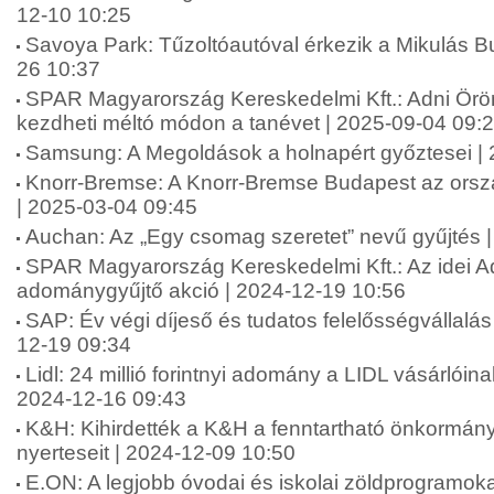
12-10 10:25
Savoya Park: Tűzoltóautóval érkezik a Mikulás B
26 10:37
SPAR Magyarország Kereskedelmi Kft.: Adni Ör
kezdheti méltó módon a tanévet | 2025-09-04 09:
Samsung: A Megoldások a holnapért győztesei |
Knorr-Bremse: A Knorr-Bremse Budapest az orsz
| 2025-03-04 09:45
Auchan: Az „Egy csomag szeretet” nevű gyűjtés 
SPAR Magyarország Kereskedelmi Kft.: Az idei A
adománygyűjtő akció | 2024-12-19 10:56
SAP: Év végi díjeső és tudatos felelősségvállalá
12-19 09:34
Lidl: 24 millió forintnyi adomány a LIDL vásárlói
2024-12-16 09:43
K&H: Kihirdették a K&H a fenntartható önkormány
nyerteseit | 2024-12-09 10:50
E.ON: A legjobb óvodai és iskolai zöldprogramoka