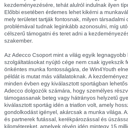
kezdeményezésére, tehát alulról indulnak ilyen tí
Előbbi esetében érdemes lehet kikérni a munkavál
mely területet tartják fontosnak, milyen társadalmi 
problémával tudnak leginkább azonosulni, míg ut
célszerű támogatni és teret adni a kezdeményezés
szakember.
Az Adecco Csoport mint a világ egyik legnagyobb
szolgáltatásokat nyújtó cége nem csak igyekszik fe
önkéntes munka fontosságára, de Win4Youth eln
példát is mutat más vállalatoknak. A kezdeményez
minden évben egy kiválasztott sportágban lehetős
Adecco dolgozók számára, hogy személyes részv
támogassanak beteg vagy hátrányos helyzetű gye
kiválasztott sportág idén a triatlon volt, amely hoss
gondolkodást igényel, akárcsak a munka világa. 
és partnerek futással, kerékpározással és úszássa
kilométereket, amelyek révén idén mintegy 15 millió