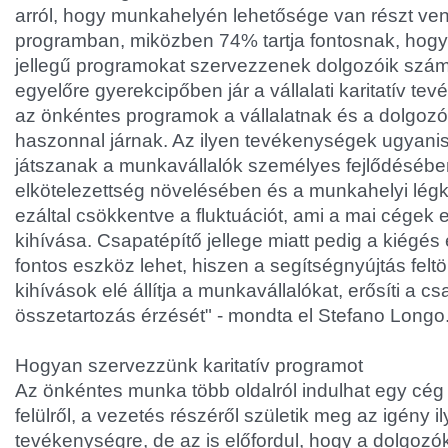
arról, hogy munkahelyén lehetősége van részt ve
programban, miközben 74% tartja fontosnak, hogy a
jellegű programokat szervezzenek dolgozóik szá
egyelőre gyerekcipőben jár a vállalati karitatív te
az önkéntes programok a vállalatnak és a dolgozó
haszonnal járnak. Az ilyen tevékenységek ugyani
játszanak a munkavállalók személyes fejlődésében, 
elkötelezettség növelésében és a munkahelyi légk
ezáltal csökkentve a fluktuációt, ami a mai cégek
kihívása. Csapatépítő jellege miatt pedig a kiégés
fontos eszköz lehet, hiszen a segítségnyújtás feltölt
kihívások elé állítja a munkavállalókat, erősíti a c
összetartozás érzését" - mondta el Stefano Longo
Hogyan szervezzünk karitatív programot
Az önkéntes munka több oldalról indulhat egy cég 
felülről, a vezetés részéről születik meg az igény ily
tevékenységre, de az is előfordul, hogy a dolgozók