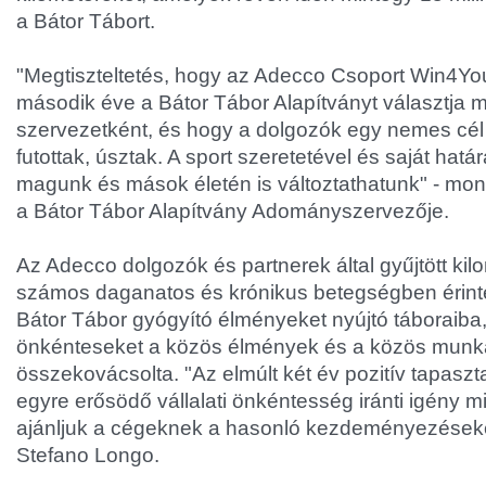
a Bátor Tábort.
"Megtiszteltetés, hogy az Adecco Csoport Win4Y
második éve a Bátor Tábor Alapítványt választja 
szervezetként, és hogy a dolgozók egy nemes cél
futottak, úsztak. A sport szeretetével és saját hatá
magunk és mások életén is változtathatunk" - mond
a Bátor Tábor Alapítvány Adományszervezője.
Az Adecco dolgozók és partnerek által gyűjtött ki
számos daganatos és krónikus betegségben érintet
Bátor Tábor gyógyító élményeket nyújtó táboraib
önkénteseket a közös élmények és a közös mun
összekovácsolta. "Az elmúlt két év pozitív tapaszta
egyre erősödő vállalati önkéntesség iránti igény m
ajánljuk a cégeknek a hasonló kezdeményezéseket
Stefano Longo.