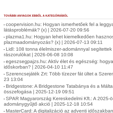
TOVÁBBI ANYAGOK EBBŐL A KATEGÓRIÁBÓL
coopervision.hu: Hogyan ismerhetőek fel a leggy
látásproblémák? (x) | 2026-07-20 09:56
plazma1.hu: Hogyan lehet kiemelkedően haszno
plazmaadományozás? (x) | 2026-07-13 09:11
Lidl: 108 tonna élelmiszer-adománnyal segítettek
rászorulókat | 2026-06-08 10:08
egeszsegpajzs.hu: Aktív élet és egészség: hogya
időskorban? | 2026-04-10 11:47
Szerencsejáték Zrt: Több tízezer fát ültet a Szere
23 13:04
Bridgestone: A Bridgestone Tatabánya és a Máltai
összefogása | 2025-12-19 09:51
SPAR Magyarország Kereskedelmi Kft.: A 2025-ö
adománygyűjtő akció | 2025-12-18 10:54
MasterCard: A digitalizáció az adventi időszakba