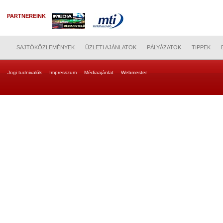
PARTNEREINK
SAJTÓKÖZLEMÉNYEK
ÜZLETI AJÁNLATOK
PÁLYÁZATOK
TIPPEK
Jogi tudnivalók
Impresszum
Médiaajánlat
Webmester