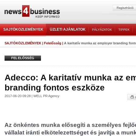
SAJTÓKÖZLEMÉNYEK
ÜZLETI AJÁNLATOK
PÁLYÁZATOK
TIPPEK
SAJTÓKÖZLEMÉNYEK
|
Felelősség
|
A karitatív munka az employer branding fon
FELELŐSSÉG
Adecco: A karitatív munka az e
branding fontos eszköze
2017-06-20 09:28 | WELL PR Agency
Az önkéntes munka elősegíti a személyes fejlődé
vállalat iránti elkötelezettséget és javítja a mun