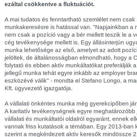
ezáltal csökkentve a fluktuációt.
A mai tudatos és fenntartható szemlélet nem csak 
munkakeresésre is hatással van. "Napjainkban a 
nem csak a pozíció vagy a bér mellett teszik le a
cég tevékenysége mellett is. Egy állásinterjún u
munka lehetősége az első, amelyet az adott pozí
jelöltek, de általánosságban elmondható, hogy a
folytató és ebben aktív munkáltatókat preferálják a
jellegű munka tehát egyre inkább az employer bra
eszközévé válik" - mondta el Stefano Longo, a m
Kft. ügyvezető igazgatója.
A vállalati önkéntes munka még gyerekcipőben j
A karitatív tevékenységnek egyre meghatározóbb 
vállalati és munkáltatói oldalról egyaránt, ennek 
vannak friss kutatások a témában. Egy 2013-ban k
szerint a megkérdezett aktív keresők mindössze 2