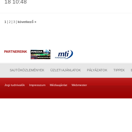
18 10:48
|
|
|
1
2
3
következő »
PARTNEREINK
SAJTÓKÖZLEMÉNYEK
ÜZLETI AJÁNLATOK
PÁLYÁZATOK
TIPPEK
Jogi tudnivalók
Impresszum
Médiaajánlat
Webmester