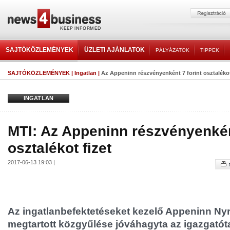
SAJTÓKÖZLEMÉNYEK
ÜZLETI AJÁNLATOK
PÁLYÁZATOK
TIPPEK
SAJTÓKÖZLEMÉNYEK
|
Ingatlan
|
Az Appeninn részvényenként 7 forint osztalékot
INGATLAN
MTI: Az Appeninn részvényenként
osztalékot fizet
2017-06-13 19:03 |
Az ingatlanbefektetéseket kezelő Appeninn Nyr
megtartott közgyűlése jóváhagyta az igazgatóta