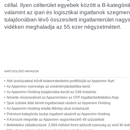
céllal. Ilyen célterület egyebek között a B-kategór
valamint az ipari és logisztikai ingatlanok szegme
tulajdonában lévő összesített ingatlanterület nag
vidéken meghaladja az 55 ezer négyzetmétert.
Aldi áruházakkal bővíti kiskereskedelmi portfólióját az Appeninn Nyrt.
Az Appeninn nyeresége az eredménytartalékba kerül
Az Appeninn Holding tulajdonába került az Ü48 Irodaház
Növelte részesedését az Appeninnben az OTP Ingatlanbefektetési Alap
Spar üzletek által bérelt ingatlanokat vásárol az Appeninn Holding
Az Appeninn Holding eladta Mérleg utcai irodaházát
Prémium kategóriás budai ingatlant vásárolt az Appeninn Holding
A Konzum megvette az Appeninn vagyonkezelő 49 százalékát
Befektetési vállalkozások: 3,069 milliárd forint adózott nyereség az első fél év