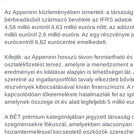
Az Appeninn közleményében ismerteti: a társaság 
bérbeadásból származó bevétele az IFRS adatok s
4,58 millió euróról 4,63 millió euróra nőtt, az adóz
millió euróról 2,6 millió euróra. Az egy részvényre
eurócentről 6,82 eurócentre emelkedett.
Kifejtik: az Appeninn hosszú távon fenntartható és
osztalékfizetést tervez, amelyre a menedzsment a v
eredményei és kilátásai alapján is lehetőséget lát. 
szeretné az ingatlanportfólió tavaly elkezdett bővít
részvények kibocsátásával kíván finanszírozni. 
kapcsolódóan tőkeemelésre hatalmazták fel az ig
amelynek összege öt év alatt legfeljebb 5 millió eur
A BÉT prémium kategóriájában jegyzett társaság o
szegmensekre fókuszál, amelyekben alacsonyan 
hozamtermeléssel kecsegtető eszközök szerezhet