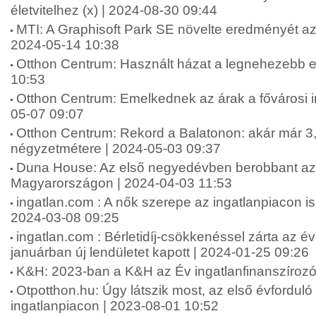
életvitelhez (x) | 2024-08-30 09:44
MTI: A Graphisoft Park SE növelte eredményét a
2024-05-14 10:38
Otthon Centrum: Használt házat a legnehezebb e
10:53
Otthon Centrum: Emelkednek az árak a fővárosi i
05-07 09:07
Otthon Centrum: Rekord a Balatonon: akár már 3,2
négyzetmétere | 2024-05-03 09:37
Duna House: Az első negyedévben berobbant az i
Magyarországon | 2024-04-03 11:53
ingatlan.com : A nők szerepe az ingatlanpiacon is
2024-03-08 09:25
ingatlan.com : Bérletidíj-csökkenéssel zárta az év
januárban új lendületet kapott | 2024-01-25 09:26
K&H: 2023-ban a K&H az Év ingatlanfinanszírozó
Otpotthon.hu: Úgy látszik most, az első évforduló 
ingatlanpiacon | 2023-08-01 10:52