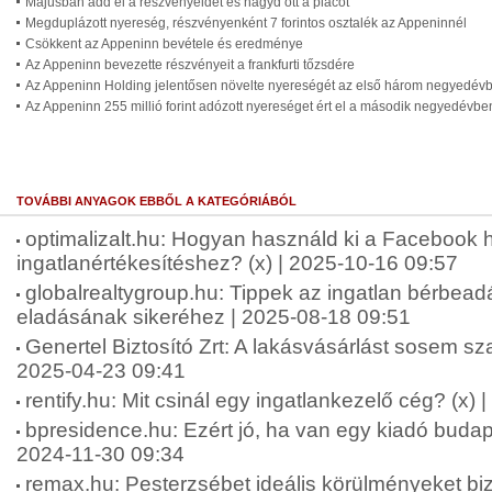
Májusban add el a részvényeidet és hagyd ott a piacot
Megduplázott nyereség, részvényenként 7 forintos osztalék az Appeninnél
Csökkent az Appeninn bevétele és eredménye
Az Appeninn bevezette részvényeit a frankfurti tőzsdére
Az Appeninn Holding jelentősen növelte nyereségét az első három negyedév
Az Appeninn 255 millió forint adózott nyereséget ért el a második negyedévbe
TOVÁBBI ANYAGOK EBBŐL A KATEGÓRIÁBÓL
optimalizalt.hu: Hogyan használd ki a Facebook 
ingatlanértékesítéshez? (x) | 2025-10-16 09:57
globalrealtygroup.hu: Tippek az ingatlan bérbea
eladásának sikeréhez | 2025-08-18 09:51
Genertel Biztosító Zrt: A lakásvásárlást sosem sz
2025-04-23 09:41
rentify.hu: Mit csinál egy ingatlankezelő cég? (x)
bpresidence.hu: Ezért jó, ha van egy kiadó budape
2024-11-30 09:34
remax.hu: Pesterzsébet ideális körülményeket bi