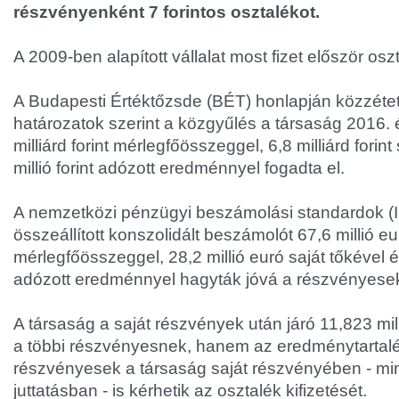
részvényenként 7 forintos osztalékot.
A 2009-ben alapított vállalat most fizet először osz
A Budapesti Értéktőzsde (BÉT) honlapján közzétet
határozatok szerint a közgyűlés a társaság 2016. 
milliárd forint mérlegfőösszeggel, 6,8 milliárd forin
millió forint adózott eredménnyel fogadta el.
A nemzetközi pénzügyi beszámolási standardok (
összeállított konszolidált beszámolót 67,6 millió eu
mérlegfőösszeggel, 28,2 millió euró saját tőkével é
adózott eredménnyel hagyták jóvá a részvényese
A társaság a saját részvények után járó 11,823 millió
a többi részvényesnek, hanem az eredménytartalé
részvényesek a társaság saját részvényében - mi
juttatásban - is kérhetik az osztalék kifizetését.