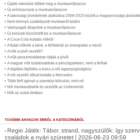
Újabb rekordok dőltek meg a munkaerőpiacon
Új erőviszonyok a munkaerőpiacon
A lakossági jövedelmek alakulása 2009-2015 között a magyarországi járások
Nem könnyű szakképzett munkaerőt találni
Vadnyugati állapotok a munkaerőpiacon
Új korszak köszöntött be a munkaerőpiacon
A Coca-Cola kutatás nőkről
A fiatal nőknél a kávé, a férfiaknál az energiaital a menő
A nők a jövő vezetői?
A nők pesszimistábban látják a jövőt
A magyar nők tudatosabbak a pénzügyekben, mint a férfiak
A digitális fejlődés a kulcs a női egyenjogúsághoz
A női vezetői stílust kutatta a Mercedes
Több férfi igényli a személyi kölcsönt, mint nő
Női munkavállalók és vezetők az Unilevernél
Nők az üzleti életben
TOVÁBBI ANYAGOK EBBŐL A KATEGÓRIÁBÓL
Regio Játék: Tábor, strand, nagyszülők: így szer
családok a nyári szünetet | 2026-06-23 09:59