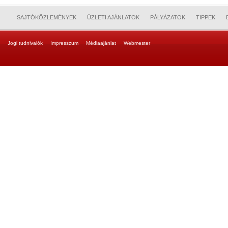
SAJTÓKÖZLEMÉNYEK
ÜZLETI AJÁNLATOK
PÁLYÁZATOK
TIPPEK
Jogi tudnivalók
Impresszum
Médiaajánlat
Webmester