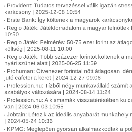
Provident: Tudatos tervezéssel válik igazán str
karácsony | 2025-12-08 10:54
Erste Bank: Így költenek a magyarok karácsonyko
Regio Játék: Játékforradalom a magyar felnőttek
10:50
Regio Játék: Felmérés: 50-75 ezer forint az átlag
költség | 2025-08-11 10:00
Regio Játék: Több százezer forintot költenek a 
nyári szünet alatt | 2025-06-25 11:59
Prohuman: Ötvenezer forinttal nőtt átlagosan idé
jutó cafeteria keret | 2024-12-27 09:06
Profession.hu: Tízből négy munkavállaló számít 
szabályok változására | 2024-08-14 11:24
Profession.hu: A kismamák visszatérésében kul
van | 2024-06-03 10:55
Jobtain: Létezik az ideális anyabarát munkahel
| 2024-05-24 10:36
KPMG: Meglepően gyorsan alkalmazkodtak a polik