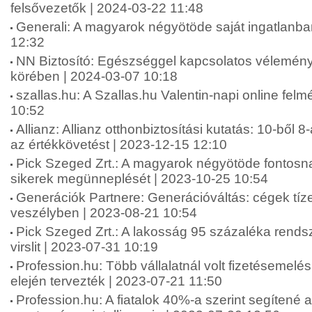
felsővezetők | 2024-03-22 11:48
Generali: A magyarok négyötöde saját ingatlanba
12:32
NN Biztosító: Egészséggel kapcsolatos vélemén
körében | 2024-03-07 10:18
szallas.hu: A Szallas.hu Valentin-napi online fel
10:52
Allianz: Allianz otthonbiztosítási kutatás: 10-ből 8
az értékkövetést | 2023-12-15 12:10
Pick Szeged Zrt.: A magyarok négyötöde fontosna
sikerek megünneplését | 2023-10-25 10:54
Generációk Partnere: Generációváltás: cégek tíze
veszélyben | 2023-08-21 10:54
Pick Szeged Zrt.: A lakosság 95 százaléka rends
virslit | 2023-07-31 10:19
Profession.hu: Több vállalatnál volt fizetésemelé
elején tervezték | 2023-07-21 11:50
Profession.hu: A fiatalok 40%-a szerint segítené 