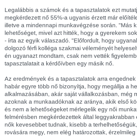
Legalábbis a számok és a tapasztalatok ezt mutatj
megkérdezett nő 55%-a ugyanis érzett már előítélet
illetve a mindennapi munkavégzése során. "Más 
lehetőséget, mivel azt hitték, hogy a gyerekem so
- írta az egyik válaszadó. "Előfordult, hogy ugya
dolgozó férfi kolléga szakmai véleményét helyeselt
én ugyanazt mondtam, csak nem vették figyelembe
tapasztalatait a kérdőívben egy másik nő.
Az eredmények és a tapasztalatok arra engednek 
habár egyre több nő bizonyítja, hogy megállja a h
alkalmazásában, akár saját vállalkozásban, még m
azoknak a munkaadóknak az aránya, akik első kö
és nem a lehetőségeket mérlegelik egy női munkav
felmérésben megkérdezettek által leggyakrabban eml
nők kevesebbet tudnak, kisebb a terhelhetőségük
rovására megy, nem elég határozottak, érzelmileg