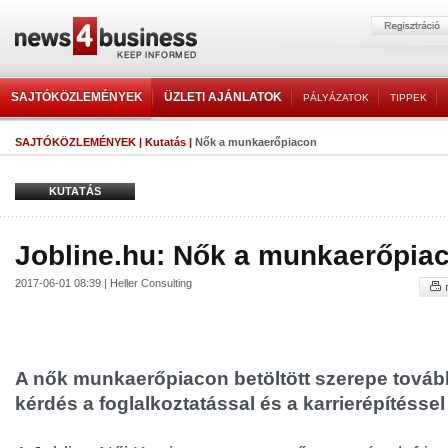
SAJTÓKÖZLEMÉNYEK
ÜZLETI AJÁNLATOK
PÁLYÁZATOK
TIPPEK
SAJTÓKÖZLEMÉNYEK
|
Kutatás
|
Nők a munkaerőpiacon
KUTATÁS
Jobline.hu: Nők a munkaerőpia
2017-06-01 08:39 | Heller Consulting
A nők munkaerőpiacon betöltött szerepe tovább
kérdés a foglalkoztatással és a karrierépítésse