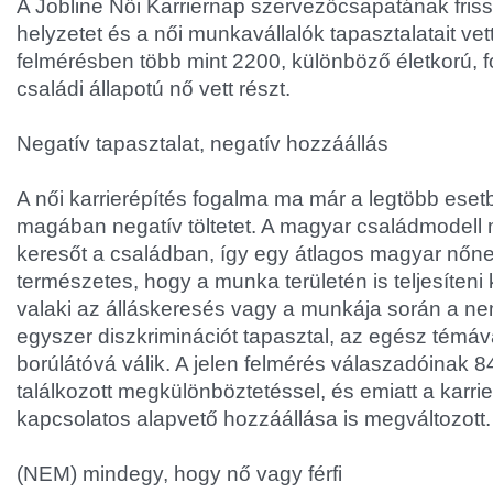
A Jobline Női Karriernap szervezőcsapatának friss
helyzetet és a női munkavállalók tapasztalatait vet
felmérésben több mint 2200, különböző életkorú, 
családi állapotú nő vett részt.
Negatív tapasztalat, negatív hozzáállás
A női karrierépítés fogalma ma már a legtöbb ese
magában negatív töltetet. A magyar családmodell 
keresőt a családban, így egy átlagos magyar nőn
természetes, hogy a munka területén is teljesíteni 
valaki az álláskeresés vagy a munkája során a ne
egyszer diszkriminációt tapasztal, az egész témá
borúlátóvá válik. A jelen felmérés válaszadóinak 
találkozott megkülönböztetéssel, és emiatt a karrie
kapcsolatos alapvető hozzáállása is megváltozott.
(NEM) mindegy, hogy nő vagy férfi