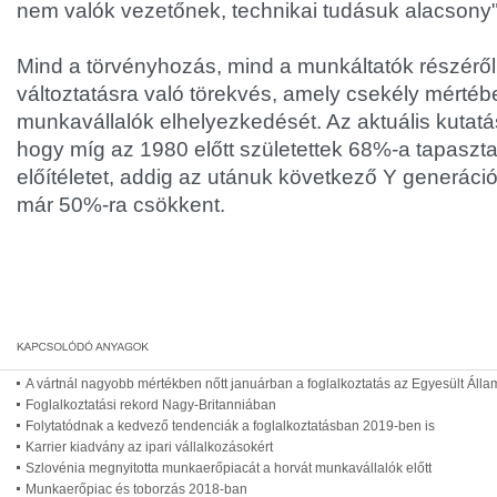
nem valók vezetőnek, technikai tudásuk alacsony"
Mind a törvényhozás, mind a munkáltatók részéről
változtatásra való törekvés, amely csekély mértében
munkavállalók elhelyezkedését. Az aktuális kutatás
hogy míg az 1980 előtt születettek 68%-a tapaszta
előítéletet, addig az utánuk következő Y generáció
már 50%-ra csökkent.
A vártnál nagyobb mértékben nőtt januárban a foglalkoztatás az Egyesült Áll
Foglalkoztatási rekord Nagy-Britanniában
Folytatódnak a kedvező tendenciák a foglalkoztatásban 2019-ben is
Karrier kiadvány az ipari vállalkozásokért
Szlovénia megnyitotta munkaerőpiacát a horvát munkavállalók előtt
Munkaerőpiac és toborzás 2018-ban