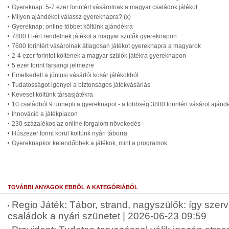
Gyereknap: 5-7 ezer forintért vásárolnak a magyar családok játékot
Milyen ajándékot válassz gyereknapra? (x)
Gyereknap: online többet költünk ajándékra
7800 Ft-ért rendelnek játékot a magyar szülők gyereknapon
7600 forintért vásárolnak átlagosan játékot gyereknapra a magyarok
2-4 ezer forintot költenek a magyar szülők játékra gyereknapon
5 ezer forint farsangi jelmezre
Emelkedett a júniusi vásárlói kosár játékokból
Tudatosságot igényel a biztonságos játékvásárlás
Keveset költünk társasjátékra
10 családból 9 ünnepli a gyereknapot - a többség 3800 forintért vásárol ajánd
Innováció a játékpiacon
230 százalékos az online forgalom növekedés
Húszezer forint körül költünk nyári táborra
Gyereknapkor kelendőbbek a játékok, mint a programok
TOVÁBBI ANYAGOK EBBŐL A KATEGÓRIÁBÓL
Regio Játék: Tábor, strand, nagyszülők: így szer
családok a nyári szünetet | 2026-06-23 09:59