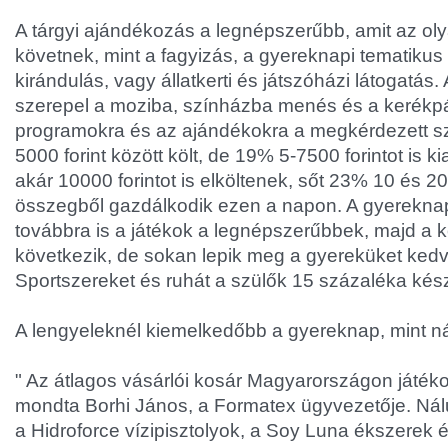
A tárgyi ajándékozás a legnépszerűbb, amit az o
követnek, mint a fagyizás, a gyereknapi tematiku
kirándulás, vagy állatkerti és játszóházi látogatás
szerepel a moziba, színházba menés és a kerékp
programokra és az ajándékokra a megkérdezett sz
5000 forint között költ, de 19% 5-7500 forintot is k
akár 10000 forintot is elköltenek, sőt 23% 10 és 20 
összegből gazdálkodik ezen a napon. A gyereknap
továbbra is a játékok a legnépszerűbbek, majd a
következik, de sokan lepik meg a gyereküket kedve
Sportszereket és ruhát a szülők 15 százaléka kés
A lengyeleknél kiemelkedőbb a gyereknap, mint n
" Az átlagos vásárlói kosár Magyarországon játékok
mondta Borhi János, a Formatex ügyvezetője. Nál
a Hidroforce vízipisztolyok, a Soy Luna ékszerek 