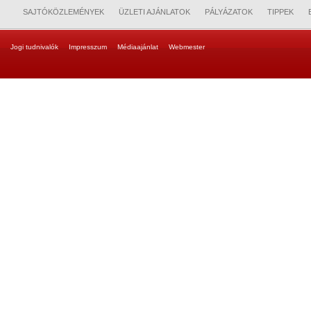
SAJTÓKÖZLEMÉNYEK
ÜZLETI AJÁNLATOK
PÁLYÁZATOK
TIPPEK
Jogi tudnivalók
Impresszum
Médiaajánlat
Webmester