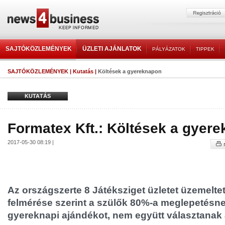
SAJTÓKÖZLEMÉNYEK
ÜZLETI AJÁNLATOK
PÁLYÁZATOK
TIPPEK
SAJTÓKÖZLEMÉNYEK
|
Kutatás
|
Költések a gyereknapon
KUTATÁS
Formatex Kft.: Költések a gyer
2017-05-30 08:19 |
Az országszerte 8 Játéksziget üzletet üzemelte
felmérése szerint a szülők 80%-a meglepetésne
gyereknapi ajándékot, nem együtt választanak 