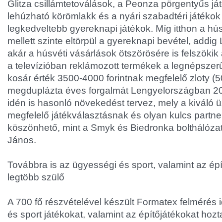
Glitza csillámtetoválások, a Peonza pörgentyűs j
lehúzható körömlakk és a nyári szabadtéri játéko
legkedveltebb gyereknapi játékok. Míg itthon a hús
mellett szinte eltörpül a gyereknapi bevétel, add
akár a húsvéti vásárlások ötszörösére is felszökik 
a televízióban reklámozott termékek a legnépszer
kosár érték 3500-4000 forintnak megfelelő zloty (
megduplázta éves forgalmát Lengyelországban 20
idén is hasonló növekedést tervez, mely a kiváló üz
megfelelő játékválasztásnak és olyan kulcs partne
köszönhető, mint a Smyk és Biedronka bolthálózat-
János.
Továbbra is az ügyességi és sport, valamint az ép
legtöbb szülő
A 700 fő részvételével készült Formatex felmérés 
és sport játékokat, valamint az építőjátékokat hozt