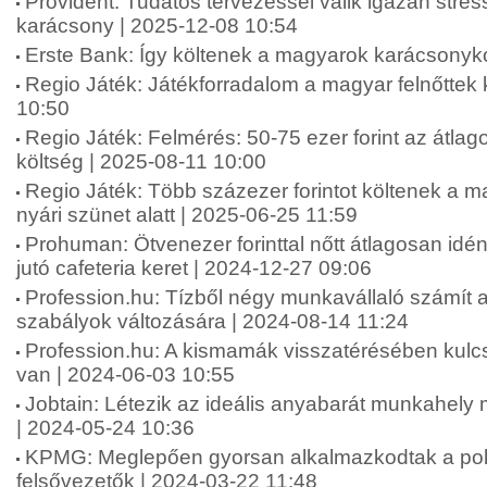
Provident: Tudatos tervezéssel válik igazán str
karácsony | 2025-12-08 10:54
Erste Bank: Így költenek a magyarok karácsonyko
Regio Játék: Játékforradalom a magyar felnőttek
10:50
Regio Játék: Felmérés: 50-75 ezer forint az átlag
költség | 2025-08-11 10:00
Regio Játék: Több százezer forintot költenek a 
nyári szünet alatt | 2025-06-25 11:59
Prohuman: Ötvenezer forinttal nőtt átlagosan idé
jutó cafeteria keret | 2024-12-27 09:06
Profession.hu: Tízből négy munkavállaló számít 
szabályok változására | 2024-08-14 11:24
Profession.hu: A kismamák visszatérésében kul
van | 2024-06-03 10:55
Jobtain: Létezik az ideális anyabarát munkahel
| 2024-05-24 10:36
KPMG: Meglepően gyorsan alkalmazkodtak a polik
felsővezetők | 2024-03-22 11:48