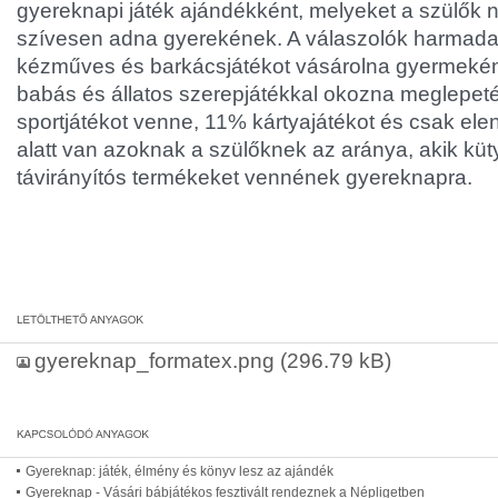
gyereknapi játék ajándékként, melyeket a szülők
szívesen adna gyerekének. A válaszolók harmada 
kézműves és barkácsjátékot vásárolna gyermekén
babás és állatos szerepjátékkal okozna meglepetés
sportjátékot venne, 11% kártyajátékot és csak ele
alatt van azoknak a szülőknek az aránya, akik küt
távirányítós termékeket vennének gyereknapra.
gyereknap_formatex.png
(296.79 kB)
Gyereknap: játék, élmény és könyv lesz az ajándék
Gyereknap - Vásári bábjátékos fesztivált rendeznek a Népligetben