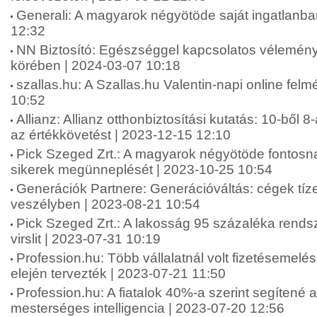
Generali: A magyarok négyötöde saját ingatlanba
12:32
NN Biztosító: Egészséggel kapcsolatos vélemén
körében | 2024-03-07 10:18
szallas.hu: A Szallas.hu Valentin-napi online fel
10:52
Allianz: Allianz otthonbiztosítási kutatás: 10-ből 8
az értékkövetést | 2023-12-15 12:10
Pick Szeged Zrt.: A magyarok négyötöde fontosna
sikerek megünneplését | 2023-10-25 10:54
Generációk Partnere: Generációváltás: cégek tíze
veszélyben | 2023-08-21 10:54
Pick Szeged Zrt.: A lakosság 95 százaléka rends
virslit | 2023-07-31 10:19
Profession.hu: Több vállalatnál volt fizetésemelé
elején tervezték | 2023-07-21 11:50
Profession.hu: A fiatalok 40%-a szerint segítené 
mesterséges intelligencia | 2023-07-20 12:56