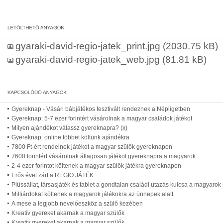
gyaraki-david-regio-jatek_print.jpg
(2030.75 kB)
gyaraki-david-regio-jatek_web.jpg
(81.81 kB)
Gyereknap - Vásári bábjátékos fesztivált rendeznek a Népligetben
Gyereknap: 5-7 ezer forintért vásárolnak a magyar családok játékot
Milyen ajándékot válassz gyereknapra? (x)
Gyereknap: online többet költünk ajándékra
7800 Ft-ért rendelnek játékot a magyar szülők gyereknapon
7600 forintért vásárolnak átlagosan játékot gyereknapra a magyarok
2-4 ezer forintot költenek a magyar szülők játékra gyereknapon
Erős évet zárt a REGIO JÁTÉK
Plüssállat, társasjáték és tablet a gondtalan családi utazás kulcsa a magyarok 
Milliárdokat költenek a magyarok játékokra az ünnepek alatt
A mese a legjobb nevelőeszköz a szülő kezében
Kreatív gyereket akarnak a magyar szülők
Kreatív gyereket akarnak a magyar szülők