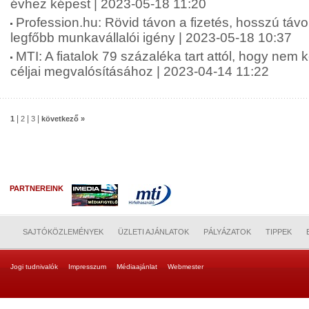
évhez képest | 2023-05-18 11:20
Profession.hu: Rövid távon a fizetés, hosszú táv
legfőbb munkavállalói igény | 2023-05-18 10:37
MTI: A fiatalok 79 százaléka tart attól, hogy nem 
céljai megvalósításához | 2023-04-14 11:22
|
|
|
1
2
3
következő »
PARTNEREINK
SAJTÓKÖZLEMÉNYEK
ÜZLETI AJÁNLATOK
PÁLYÁZATOK
TIPPEK
Jogi tudnivalók
Impresszum
Médiaajánlat
Webmester