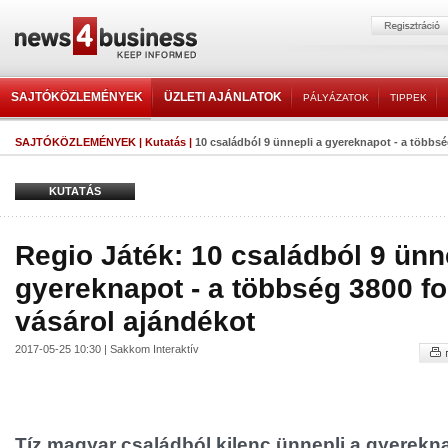
SAJTÓKÖZLEMÉNYEK
ÜZLETI AJÁNLATOK
PÁLYÁZATOK
TIPPEK
SAJTÓKÖZLEMÉNYEK
|
Kutatás
|
10 családból 9 ünnepli a gyereknapot - a többség
KUTATÁS
Regio Játék: 10 családból 9 ünn
gyereknapot - a többség 3800 for
vásárol ajándékot
2017-05-25 10:30 | Sakkom Interaktív
Tíz magyar családból kilenc ünnepli a gyerekn