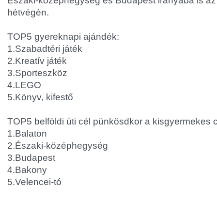
Északi-középhegység és Budapest irányába is az e
hétvégén.
TOP5 gyereknapi ajándék:
1.Szabadtéri játék
2.Kreatív játék
3.Sporteszköz
4.LEGO
5.Könyv, kifestő
TOP5 belföldi úti cél pünkösdkor a kisgyermekes 
1.Balaton
2.Északi-középhegység
3.Budapest
4.Bakony
5.Velencei-tó