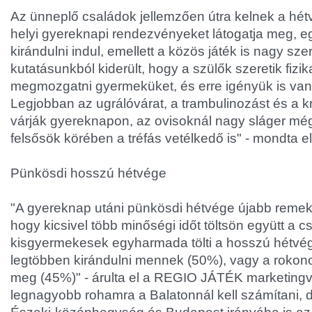
Az ünneplő családok jellemzően útra kelnek a hé
helyi gyereknapi rendezvényeket látogatja meg, 
kirándulni indul, emellett a közös játék is nagy sze
kutatásunkból kiderült, hogy a szülők szeretik fizik
megmozgatni gyermeküket, és erre igényük is van 
Legjobban az ugrálóvárat, a trambulinozást és a k
várják gyereknapon, az ovisoknál nagy sláger még
felsősök körében a tréfás vetélkedő is" - mondta e
Pünkösdi hosszú hétvége
"A gyereknap utáni pünkösdi hétvége újabb remek 
hogy kicsivel több minőségi időt töltsön együtt a c
kisgyermekesek egyharmada tölti a hosszú hétvég
legtöbben kirándulni mennek (50%), vagy a rokono
meg (45%)" - árulta el a REGIO JÁTÉK marketingv
legnagyobb rohamra a Balatonnál kell számítani, 