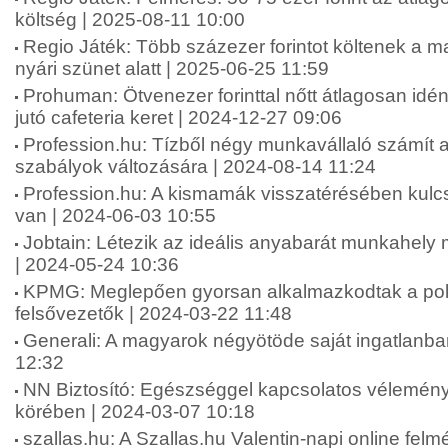
költség | 2025-08-11 10:00
Regio Játék: Több százezer forintot költenek a 
nyári szünet alatt | 2025-06-25 11:59
Prohuman: Ötvenezer forinttal nőtt átlagosan idé
jutó cafeteria keret | 2024-12-27 09:06
Profession.hu: Tízből négy munkavállaló számít 
szabályok változására | 2024-08-14 11:24
Profession.hu: A kismamák visszatérésében kul
van | 2024-06-03 10:55
Jobtain: Létezik az ideális anyabarát munkahel
| 2024-05-24 10:36
KPMG: Meglepően gyorsan alkalmazkodtak a polik
felsővezetők | 2024-03-22 11:48
Generali: A magyarok négyötöde saját ingatlanba
12:32
NN Biztosító: Egészséggel kapcsolatos vélemén
körében | 2024-03-07 10:18
szallas.hu: A Szallas.hu Valentin-napi online fel