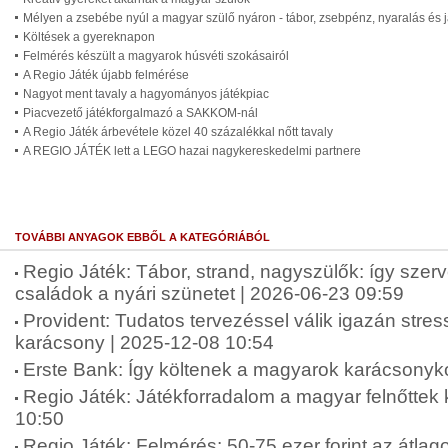
Mélyen a zsebébe nyúl a magyar szülő nyáron - tábor, zsebpénz, nyaralás és 
Költések a gyereknapon
Felmérés készült a magyarok húsvéti szokásairól
A Regio Játék újabb felmérése
Nagyot ment tavaly a hagyományos játékpiac
Piacvezető játékforgalmazó a SAKKOM-nál
A Regio Játék árbevétele közel 40 százalékkal nőtt tavaly
A REGIO JÁTÉK lett a LEGO hazai nagykereskedelmi partnere
TOVÁBBI ANYAGOK EBBŐL A KATEGÓRIÁBÓL
Regio Játék: Tábor, strand, nagyszülők: így szer
családok a nyári szünetet | 2026-06-23 09:59
Provident: Tudatos tervezéssel válik igazán str
karácsony | 2025-12-08 10:54
Erste Bank: Így költenek a magyarok karácsonyko
Regio Játék: Játékforradalom a magyar felnőttek
10:50
Regio Játék: Felmérés: 50-75 ezer forint az átlag