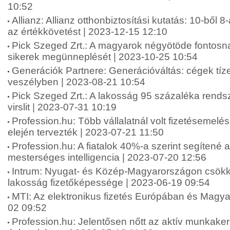
10:52
Allianz: Allianz otthonbiztosítási kutatás: 10-ből 8
az értékkövetést | 2023-12-15 12:10
Pick Szeged Zrt.: A magyarok négyötöde fontosna
sikerek megünneplését | 2023-10-25 10:54
Generációk Partnere: Generációváltás: cégek tíze
veszélyben | 2023-08-21 10:54
Pick Szeged Zrt.: A lakosság 95 százaléka rends
virslit | 2023-07-31 10:19
Profession.hu: Több vállalatnál volt fizetésemelé
elején tervezték | 2023-07-21 11:50
Profession.hu: A fiatalok 40%-a szerint segítené 
mesterséges intelligencia | 2023-07-20 12:56
Intrum: Nyugat- és Közép-Magyarországon csökk
lakosság fizetőképessége | 2023-06-19 09:54
MTI: Az elektronikus fizetés Európában és Magy
02 09:52
Profession.hu: Jelentősen nőtt az aktív munkake