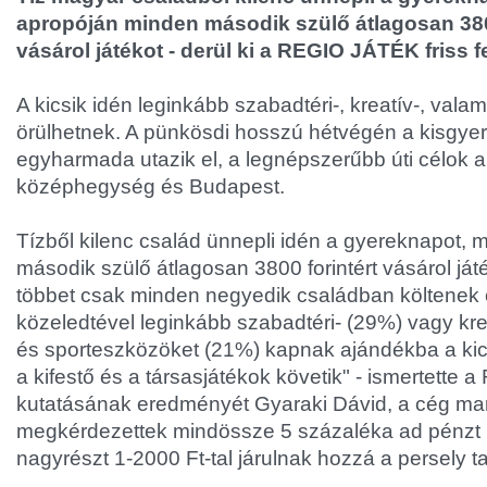
apropóján minden második szülő átlagosan 38
vásárol játékot - derül ki a REGIO JÁTÉK friss 
A kicsik idén leginkább szabadtéri-, kreatív-, val
örülhetnek. A pünkösdi hosszú hétvégén a kisgy
egyharmada utazik el, a legnépszerűbb úti célok a
középhegység és Budapest.
Tízből kilenc család ünnepli idén a gyereknapot, 
második szülő átlagosan 3800 forintért vásárol játé
többet csak minden negyedik családban költenek er
közeledtével leginkább szabadtéri- (29%) vagy kre
és sporteszközöket (21%) kapnak ajándékba a kic
a kifestő és a társasjátékok követik" - ismertette
kutatásának eredményét Gyaraki Dávid, a cég mar
megkérdezettek mindössze 5 százaléka ad pénzt 
nagyrészt 1-2000 Ft-tal járulnak hozzá a persely t