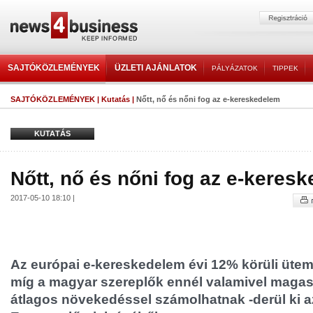
SAJTÓKÖZLEMÉNYEK
ÜZLETI AJÁNLATOK
PÁLYÁZATOK
TIPPEK
SAJTÓKÖZLEMÉNYEK
|
Kutatás
|
Nőtt, nő és nőni fog az e-kereskedelem
KUTATÁS
Nőtt, nő és nőni fog az e-keres
2017-05-10 18:10 |
Az európai e-kereskedelem évi 12% körüli üte
míg a magyar szereplők ennél valamivel magas
átlagos növekedéssel számolhatnak -derül ki