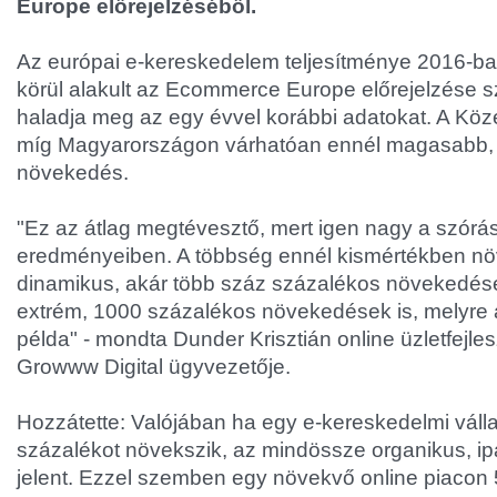
Europe előrejelzéséből.
Az európai e-kereskedelem teljesítménye 2016-ban
körül alakult az Ecommerce Europe előrejelzése s
haladja meg az egy évvel korábbi adatokat. A Köz
míg Magyarországon várhatóan ennél magasabb, 
növekedés.
"Ez az átlag megtévesztő, mert igen nagy a szórás
eredményeiben. A többség ennél kismértékben nö
dinamikus, akár több száz százalékos növekedése
extrém, 1000 százalékos növekedések is, melyre 
példa" - mondta Dunder Krisztián online üzletfejles
Growww Digital ügyvezetője.
Hozzátette: Valójában ha egy e-kereskedelmi váll
százalékot növekszik, az mindössze organikus, i
jelent. Ezzel szemben egy növekvő online piaco