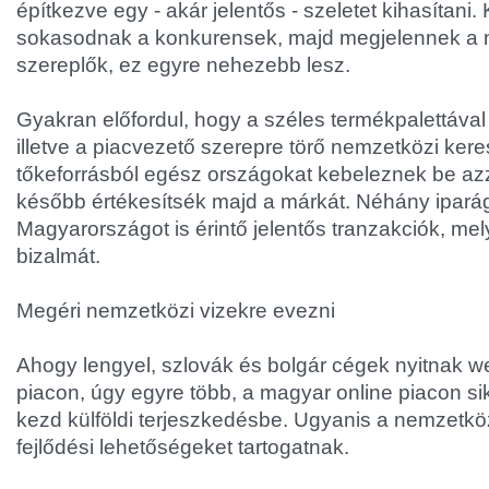
építkezve egy - akár jelentős - szeletet kihasítan
sokasodnak a konkurensek, majd megjelennek a 
szereplők, ez egyre nehezebb lesz.
Gyakran előfordul, hogy a széles termékpalettával
illetve a piacvezető szerepre törő nemzetközi ker
tőkeforrásból egész országokat kebeleznek be azza
később értékesítsék majd a márkát. Néhány ipará
Magyarországot is érintő jelentős tranzakciók, mely
bizalmát.
Megéri nemzetközi vizekre evezni
Ahogy lengyel, szlovák és bolgár cégek nyitnak 
piacon, úgy egyre több, a magyar online piacon sik
kezd külföldi terjeszkedésbe. Ugyanis a nemzetköz
fejlődési lehetőségeket tartogatnak.