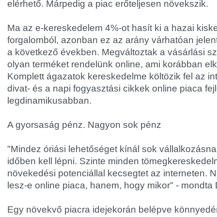
elérhető. Márpedig a piac erőteljesen növekszik.
Ma az e-kereskedelem 4%-ot hasít ki a hazai kisk
forgalomból, azonban ez az arány várhatóan jele
a következő években. Megváltoztak a vásárlási s
olyan terméket rendelünk online, ami korábban elk
Komplett ágazatok kereskedelme költözik fel az int
divat- és a napi fogyasztási cikkek online piaca fej
legdinamikusabban.
A gyorsaság pénz. Nagyon sok pénz
"Mindez óriási lehetőséget kínál sok vállalkozás
időben kell lépni. Szinte minden tömegkereskedelmi
növekedési potenciállal kecsegtet az interneten. 
lesz-e online piaca, hanem, hogy mikor" - mondta 
Egy növekvő piacra idejekorán belépve könnyedé