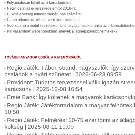
Folyamatosan bővül az e-kereskedelem
Négy jóslat az e-kereskedelemről 2016-ra
Új kötelezettség minden webáruház számára
Újabb rekordokat döntött az e-kereskedelem
Gyorsan nő a mobil készülékről történő vásárlások aránya az e-keresdelembe
Kik vásárolnak webshopokban, melyek a legnépszerűbb termékek?
TOVÁBBI ANYAGOK EBBŐL A KATEGÓRIÁBÓL
Regio Játék: Tábor, strand, nagyszülők: így szer
családok a nyári szünetet | 2026-06-23 09:59
Provident: Tudatos tervezéssel válik igazán str
karácsony | 2025-12-08 10:54
Erste Bank: Így költenek a magyarok karácsonyko
Regio Játék: Játékforradalom a magyar felnőttek
10:50
Regio Játék: Felmérés: 50-75 ezer forint az átlag
költség | 2025-08-11 10:00
Regio Játék: Több százezer forintot költenek a 