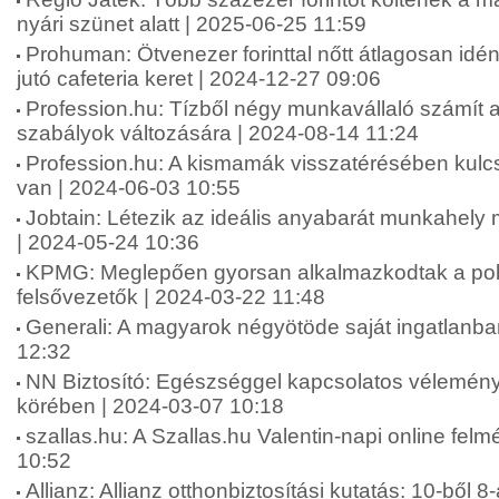
nyári szünet alatt | 2025-06-25 11:59
Prohuman: Ötvenezer forinttal nőtt átlagosan idé
jutó cafeteria keret | 2024-12-27 09:06
Profession.hu: Tízből négy munkavállaló számít 
szabályok változására | 2024-08-14 11:24
Profession.hu: A kismamák visszatérésében kul
van | 2024-06-03 10:55
Jobtain: Létezik az ideális anyabarát munkahel
| 2024-05-24 10:36
KPMG: Meglepően gyorsan alkalmazkodtak a polik
felsővezetők | 2024-03-22 11:48
Generali: A magyarok négyötöde saját ingatlanba
12:32
NN Biztosító: Egészséggel kapcsolatos vélemén
körében | 2024-03-07 10:18
szallas.hu: A Szallas.hu Valentin-napi online fel
10:52
Allianz: Allianz otthonbiztosítási kutatás: 10-ből 8