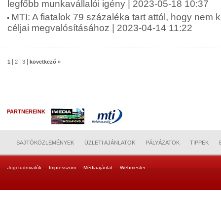
legfőbb munkavállalói igény | 2023-05-18 10:37
MTI: A fiatalok 79 százaléka tart attól, hogy nem 
céljai megvalósításához | 2023-04-14 11:22
|
|
|
1
2
3
következő »
PARTNEREINK
SAJTÓKÖZLEMÉNYEK
ÜZLETI AJÁNLATOK
PÁLYÁZATOK
TIPPEK
Jogi tudnivalók
Impresszum
Médiaajánlat
Webmester