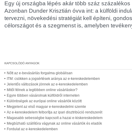
Egy új országba lépés akár több száz százalékos
Azonban Dunder Krisztián óvva int: a külföldi indu
tervezni, növekedési stratégiát kell építeni, gondo
célországot és a szegmenst is, amelyben tevéken
Nőtt az e-bevásárlás forgalma globálisan
ITM: csökken a jogsértések aránya az e-kereskedelemben
Jelentős változások jönnek az e-kereskedelemben
Mitől félnek a legtöbben online vásárláskor?
Egyre többen vásárolnak külföldről interneten
Különbségek az európai online vásárlók között
Megjelent az első magyar e-kereskedelmi szemle
Az e-kereskedelem felborítja az ipari disztribúció rendszerét
Magasabb sebességbe kapcsolt a hazai e-kiskereskedelem
Megbízható szállítóra vágynak az online vásárlók és eladók
Fordulat az e-kereskedelemben