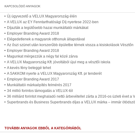
Új ügyvezető a VELUX Magyarország élén
A VELUX az EY Fenntarthatósági Díj nyertese 2022-ben
Díjazták a legütősebb hazai munkáltatói márkákat
Employer Branding Award 2018
Elégedetlenek a magyarok otthonuk állapotával
Az őszi szünet után korszerűbb épületbe térnek vissza a kisiskolások Vésztőn
Employer Branding Award 2018
Magunkat mérgezzük a négy fal közé zárva
A VELUX Magyarország Kft. jóvoltából újul meg a vésztői iskola
A kevés fény beteggé tehet
A SAKKOM nyerte a VELUX Magyarország Kft. pr tenderét
Employer Branding Award 2017
Munkáltatói márkaépítés felmérés 2017
34 millió forintos támogatás a VELUX-tól
36 milliárd forintot meghaladó nettó árbevétellel zárta a 2016-os üzleti évet 
Superbrands és Business Superbrands díjas a VELUX márka – immár ötödszö
TOVÁBBI ANYAGOK EBBŐL A KATEGÓRIÁBÓL