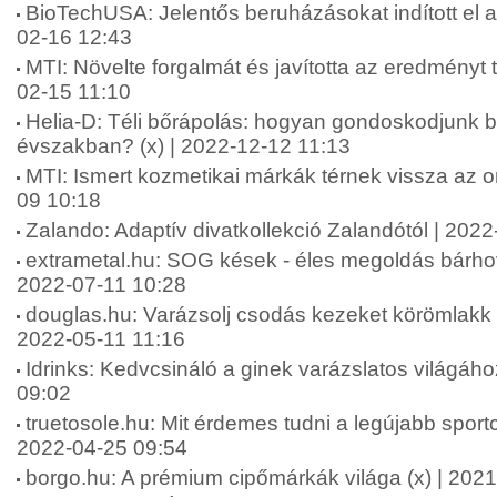
BioTechUSA: Jelentős beruházásokat indított el 
02-16 12:43
MTI: Növelte forgalmát és javította az eredményt 
02-15 11:10
Helia-D: Téli bőrápolás: hogyan gondoskodjunk b
évszakban? (x) | 2022-12-12 11:13
MTI: Ismert kozmetikai márkák térnek vissza az o
09 10:18
Zalando: Adaptív divatkollekció Zalandótól | 202
extrametal.hu: SOG kések - éles megoldás bárhová
2022-07-11 10:28
douglas.hu: Varázsolj csodás kezeket körömlakk s
2022-05-11 11:16
Idrinks: Kedvcsináló a ginek varázslatos világáho
09:02
truetosole.hu: Mit érdemes tudni a legújabb sportci
2022-04-25 09:54
borgo.hu: A prémium cipőmárkák világa (x) | 202