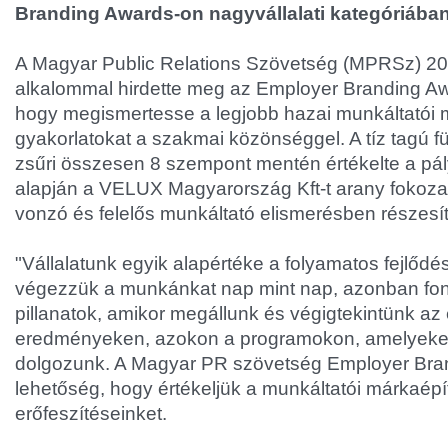
Branding Awards-on nagyvállalati kategóriában
A Magyar Public Relations Szövetség (MPRSz) 2
alkalommal hirdette meg az Employer Branding Awa
hogy megismertesse a legjobb hazai munkáltatói 
gyakorlatokat a szakmai közönséggel. A tíz tagú 
zsűri összesen 8 szempont mentén értékelte a pá
alapján a VELUX Magyarország Kft-t arany fokoza
vonzó és felelős munkáltató elismerésben részesít
"Vállalatunk egyik alapértéke a folyamatos fejlődé
végezzük a munkánkat nap mint nap, azonban fo
pillanatok, amikor megállunk és végigtekintünk az 
eredményeken, azokon a programokon, amelyek
dolgozunk. A Magyar PR szövetség Employer Bran
lehetőség, hogy értékeljük a munkáltatói márkaépí
erőfeszítéseinket.