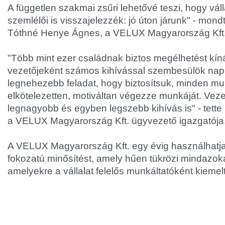
A független szakmai zsűri lehetővé teszi, hogy vál
szemlélői is visszajelezzék: jó úton járunk" - mondt
Tóthné Henye Ágnes, a VELUX Magyarország Kft.
"Több mint ezer családnak biztos megélhetést kíná
vezetőjeként számos kihívással szembesülök nap 
legnehezebb feladat, hogy biztosítsuk, minden m
elkötelezetten, motiváltan végezze munkáját. Veze
legnagyobb és egyben legszebb kihívás is" - tette
a VELUX Magyarország Kft. ügyvezető igazgatója
A VELUX Magyarország Kft. egy évig használhatja a
fokozatú minősítést, amely hűen tükrözi mindazoka
amelyekre a vállalat felelős munkáltatóként kiemelt 