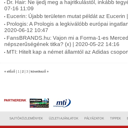
Dr. Hair: Ne ijedj meg a hajritkulástól, inkább tegyé
07-16 11:09
Eucerin: Újabb területen mutat példát az Eucerin
Prologis: A Prologis a legkiválóbb európai ingatla
2020-06-12 10:47
FansBRANDS.hu: Vajon mi a Forma-1-es Merced
népszerűségének titka? (x) | 2020-05-22 14:16
MTI: Hitelt kap a német államtól az Adidas csopor
|
|
|
|
« előző
1
2
3
következő »
PARTNEREINK
SAJTÓKÖZLEMÉNYEK
ÜZLETI AJÁNLATOK
PÁLYÁZATOK
TIPPEK