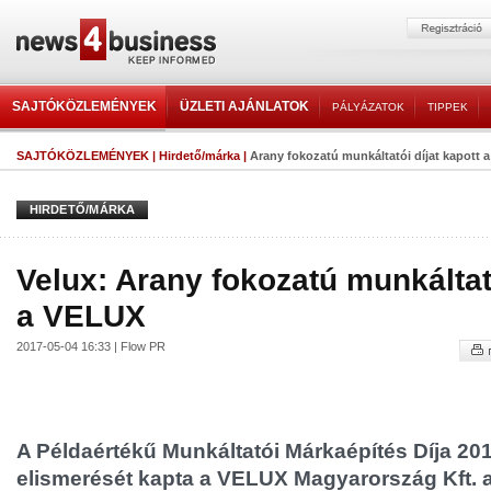
SAJTÓKÖZLEMÉNYEK
ÜZLETI AJÁNLATOK
PÁLYÁZATOK
TIPPEK
SAJTÓKÖZLEMÉNYEK
|
Hirdető/márka
|
Arany fokozatú munkáltatói díjat kapott 
HIRDETŐ/MÁRKA
Velux: Arany fokozatú munkáltató
a VELUX
2017-05-04 16:33 | Flow PR
A Példaértékű Munkáltatói Márkaépítés Díja 20
elismerését kapta a VELUX Magyarország Kft. 