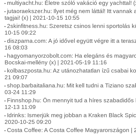
multiyacht.hu: Életre szóló vakáció egy yachttal! 
jutaoraekszer.hu: Ilyet még nem láttál! Itt vannak
tagjai! (x) | 2021-10-15 10:55
2skinfitness.hu: Szeretsz csinos lenni sportolás k
10-15 09:22
diszparna.com: A jó idővel együtt végre itt a tera
16 08:03
hagyomanyorzobolt.com: Ha elegáns és magyaros f
Bocskai-mellény (x) | 2021-05-19 11:16
kolbaszposta.hu: Az utánozhatatlan ízű csabai ko
21 09:07
shop.barbaitaliana.hu: Mit kell tudni a Tiziano szak
03-24 11:29
Finnshop.hu: Ön mennyit tud a híres szabadidős k
12-13 11:09
Idrinks: Ismerjük meg jobban a Kraken Black Spic
2020-10-25 09:20
Costa Coffee: A Costa Coffee Magyarországon | 