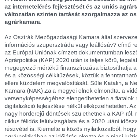
az internetelérés fejlesztését és az uniós agr
változatlan szinten tartását szorgalmazza az o
agrárkamara.
Az Osztrák Mezőgazdasági Kamara által szervezet
információs szupersztráda vagy leállósáv? című re
az Európai Uniónak címzett dokumentumban lesz
Agrárpolitika (KAP) 2020 után is teljes körű, legal
megegyező mértékű finanszírozása biztosíthatja az
és a közösségi célkitűzések, köztük a fenntarthat
elleni küzdelem megvalósítását. Süle Katalin, a 
Kamara (NAK) Zala megyei elnök elmondta, a vid
versenyképességéhez elengedhetetlen a fiatalok 
digitalizáció fejlesztése nélkül elképzelhetetlen. Az
nagy horderejű döntések születhetnek a KAP-ról, m
ciklus félidős felülvizsgálata és a 2020 utáni idős
részvétel is. Kiemelte a közös nyilatkozatból, hogy
agrárpolitikában az időjárás okozta és a piaci kríz