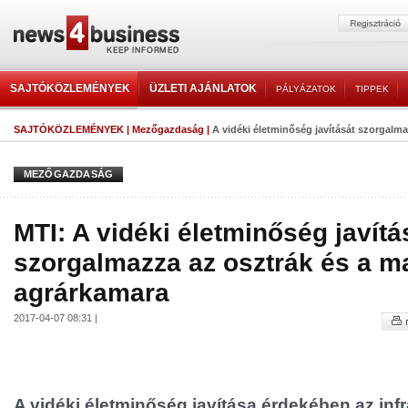
SAJTÓKÖZLEMÉNYEK
ÜZLETI AJÁNLATOK
PÁLYÁZATOK
TIPPEK
SAJTÓKÖZLEMÉNYEK
|
Mezőgazdaság
|
A vidéki életminőség javítását szorgalma
MEZŐGAZDASÁG
MTI: A vidéki életminőség javítá
szorgalmazza az osztrák és a m
agrárkamara
2017-04-07 08:31 |
A vidéki életminőség javítása érdekében az infr