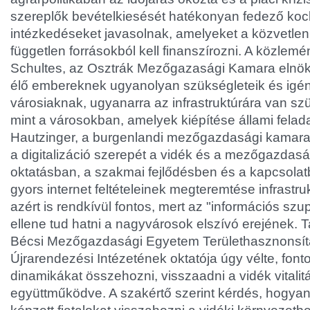
szereplők bevételkiesését hatékonyan fedező koc
intézkedéseket javasolnak, amelyeket a közvetle
független forrásokból kell finanszírozni. A közlem
Schultes, az Osztrák Mezőgazasági Kamara elnöke
élő embereknek ugyanolyan szükségleteik és igén
városiaknak, ugyanarra az infrastruktúrára van sz
mint a városokban, amelyek kiépítése állami felad
Hautzinger, a burgenlandi mezőgazdasági kamara
a digitalizáció szerepét a vidék és a mezőgazdas
oktatásban, a szakmai fejlődésben és a kapcsolat
gyors internet feltételeinek megteremtése infrastruk
azért is rendkívül fontos, mert az "információs szu
ellene tud hatni a nagyvárosok elszívó erejének. T
Bécsi Mezőgazdasági Egyetem Területhasznonsítá
Újrarendezési Intézetének oktatója úgy vélte, fonto
dinamikákat összehozni, visszaadni a vidék vitalitás
együttműködve. A szakértő szerint kérdés, hogya