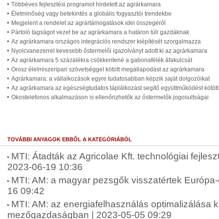
Többéves fejlesztési programot hirdetett az agrárkamara
Életminőség vagy betekintés a globális fogyasztói trendekbe
Megjelent a rendelet az agrártámogatások idei összegéről
Pártoló tagságot vezet be az agrárkamara a határon túli gazdáknak
Az agrárkamara országos integrációs rendszer kiépítését szorgalmazza
Nyolcvanezerrel kevesebb őstermelői igazolványt adott ki az agrárkamara
Az agrárkamara 5 százalékra csökkentené a gabonafélék áfakulcsát
Orosz élelmiszeripari szövetséggel kötött megállapodást az agrárkamara
Agrárkamara: a vállalkozások egyre tudatosabban képzik saját dolgozóikat
Az agrárkamara az egészségtudatos táplálkozást segítő együttműködést kötött
Okostelefonos alkalmazáson is ellenőrizhetők az őstermelők jogosultságai
TOVÁBBI ANYAGOK EBBŐL A KATEGÓRIÁBÓL
MTI: Átadták az Agricolae Kft. technológiai fejles
2023-06-19 10:36
MTI: AM: a magyar pezsgők visszatértek Európa-
16 09:42
MTI: AM: az energiafelhasználás optimalizálása 
mezőgazdaságban | 2023-05-05 09:29