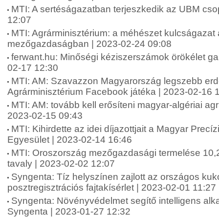
MTI: A sertéságazatban terjeszkedik az UBM csop
12:07
MTI: Agrárminisztérium: a méhészet kulcságazat
mezőgazdaságban | 2023-02-24 09:08
ferwant.hu: Minőségi kéziszerszámok örökélet gar
02-17 12:30
MTI: AM: Szavazzon Magyarország legszebb erdej
Agrárminisztérium Facebook játéka | 2023-02-16 
MTI: AM: tovább kell erősíteni magyar-algériai ag
2023-02-15 09:43
MTI: Kihirdette az idei díjazottjait a Magyar Prec
Egyesület | 2023-02-14 16:46
MTI: Oroszország mezőgazdasági termelése 10,2
tavaly | 2023-02-02 12:07
Syngenta: Tíz helyszínen zajlott az országos kuk
posztregisztrációs fajtakísérlet | 2023-02-01 11:27
Syngenta: Növényvédelmet segítő intelligens alkal
Syngenta | 2023-01-27 12:32