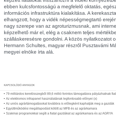
képzett fiatalokat visszahozni a vidéki környezetbe
ebben kulcsfontosságú a megfelelő oktatás, egé
információs infrastruktúra kialakítása. A kerekasz
elhangzott, hogy a vidék népességmegtartó erej
nagy szerepe van az agroturizmusnak, ami interne
képzelhető már el, elég a csaknem teljes mértékben
szálláskeresésre gondolni. A közös nyilatkozatot o
Hermann Schultes, magyar részről Pusztavámi Má
megyei elnöke írta alá.
79 milliárdos keretösszegből 89,6 millió forintos támogatásra pályázhatnak fia
Az elektromos infrapanel használatának legfontosabb előnyei (x)
Az uniós agrártámogatásokat továbbra is előlegként kaphatják meg a gazdák
Együttműködési megállapodást kötött az MFB és az agrárkamara
Szakmai programokkal segíti a fiatal gazdákat az agrárkamara és az AGRYA