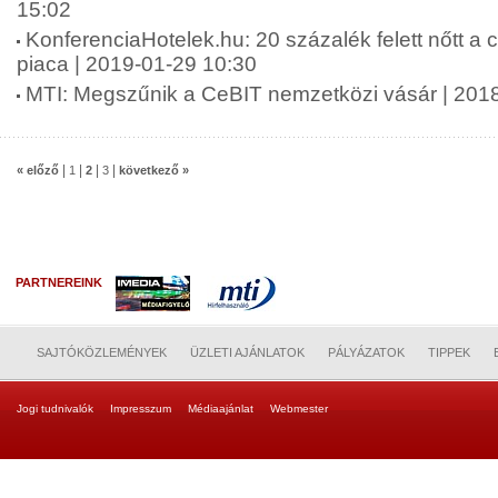
15:02
KonferenciaHotelek.hu: 20 százalék felett nőtt 
piaca | 2019-01-29 10:30
MTI: Megszűnik a CeBIT nemzetközi vásár | 201
|
|
|
|
« előző
1
2
3
következő »
PARTNEREINK
SAJTÓKÖZLEMÉNYEK
ÜZLETI AJÁNLATOK
PÁLYÁZATOK
TIPPEK
Jogi tudnivalók
Impresszum
Médiaajánlat
Webmester