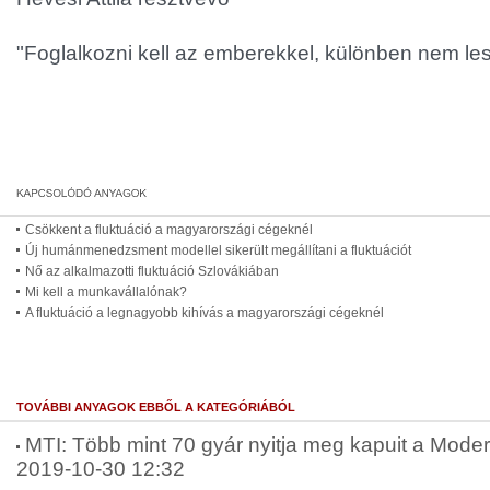
"Foglalkozni kell az emberekkel, különben nem les
Csökkent a fluktuáció a magyarországi cégeknél
Új humánmenedzsment modellel sikerült megállítani a fluktuációt
Nő az alkalmazotti fluktuáció Szlovákiában
Mi kell a munkavállalónak?
A fluktuáció a legnagyobb kihívás a magyarországi cégeknél
TOVÁBBI ANYAGOK EBBŐL A KATEGÓRIÁBÓL
MTI: Több mint 70 gyár nyitja meg kapuit a Moder
2019-10-30 12:32