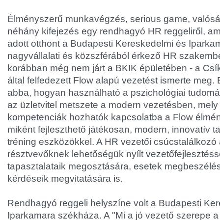
Élményszerű munkavégzés, serious game, valósá
néhány kifejezés egy rendhagyó HR reggeliről, am
adott otthont a Budapesti Kereskedelmi és Iparka
nagyvállalati és közszférából érkező HR szakembe
korábban még nem járt a BKIK épületében - a Csí
által felfedezett Flow alapú vezetést ismerte meg.
abba, hogyan használható a pszichológiai tudomá
az üzletvitel metszete a modern vezetésben, mely 
kompetenciák hozhatók kapcsolatba a Flow élmén
miként fejleszthető játékosan, modern, innovatív t
tréning eszközökkel. A HR vezetői csúcstalálkozó 
résztvevőknek lehetőségük nyílt vezetőfejlesztéss
tapasztalataik megosztására, esetek megbeszélé
kérdéseik megvitatására is.
Rendhagyó reggeli helyszíne volt a Budapesti Ke
Iparkamara székháza. A "Mi a jó vezető szerepe a