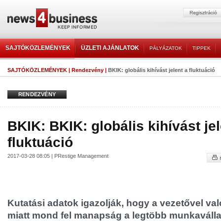
SAJTÓKÖZLEMÉNYEK
ÜZLETI AJÁNLATOK
PÁLYÁZATOK
TIPPEK
SAJTÓKÖZLEMÉNYEK
|
Rendezvény
|
BKIK: globális kihívást jelent a fluktuáció
RENDEZVÉNY
BKIK: BKIK: globális kihívást jel
fluktuáció
2017-03-28 08:05 | PRestige Management
Kutatási adatok igazolják, hogy a vezetővel va
miatt mond fel manapság a legtöbb munkaválla