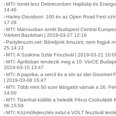
MTI: Ismét lesz Debrecenben Hajdúép és Energo
14:46
Harley-Davidson: 100 év az Open Road Fest szí
17:28
MTI: Márciusban ismét Budapest Central Europ
Várkert Bazárban | 2019-03-27 12:16
Partylimuzin.net: Béreljünk limuzint, nem fogjuk 
25 14:13
MTI: A Szakma Sztár Fesztivál | 2019-03-21 10:0
MTI: Áprilisban rendezik meg a 10. VinCE Budap
2019-03-15 13:47
MTI: A paprika, a sercli és a sör az idei Gourmet 
| 2019-03-08 15:47
MTI: Több mint 50 ezer látogatót várnak a 26. F
14:50
MTI: Tizenhat kiállító a hetedik Pécsi Csokoládé
06 15:59
MTI: Közműfejlesztés indul a VOLT fesztivál terül