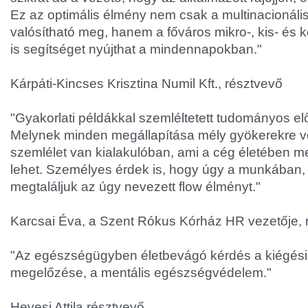
Ez az optimális élmény nem csak a multinacionális
valósítható meg, hanem a főváros mikro-, kis- és 
is segítséget nyújthat a mindennapokban."
Kárpáti-Kincses Krisztina Numil Kft., résztvevő
"Gyakorlati példákkal szemléltetett tudományos elő
Melynek minden megállapítása mély gyökerekre ve
szemlélet van kialakulóban, ami a cég életében m
lehet. Személyes érdek is, hogy úgy a munkában,
megtaláljuk az úgy nevezett flow élményt."
Karcsai Éva, a Szent Rókus Kórház HR vezetője, 
"Az egészségügyben életbevágó kérdés a kiégési
megelőzése, a mentális egészségvédelem."
Hevesi Attila résztvevő