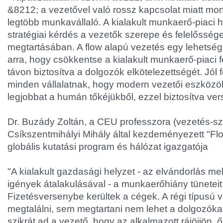
&
8212; a vezetővel való rossz kapcsolat miatt m
legtöbb munkavállaló. A kialakult munkaerő-piaci 
stratégiai kérdés a vezetők szerepe és felelősség
megtartásában. A flow alapú vezetés egy lehetsé
arra, hogy csökkentse a kialakult munkaerő-piaci 
távon biztosítva a dolgozók elkötelezettségét. Jól 
minden vállalatnak, hogy modern vezetői eszközök
legjobbat a humán tőkéjükből, ezzel biztosítva v
Dr. Buzády Zoltán, a CEU professzora (vezetés-sz
Csíkszentmihályi Mihály által kezdeményezett "Fl
globális kutatási program és hálózat igazgatója
"A kialakult gazdasági helyzet - az elvándorlás me
igények átalakulásával - a munkaerőhiány tüneteit
Fizetésversenybe kerültek a cégek. A régi típusú
megtalálni, sem megtartani nem lehet a dolgozókat
szikrát ad a vezető, hogy az alkalmazott rájöjjön,