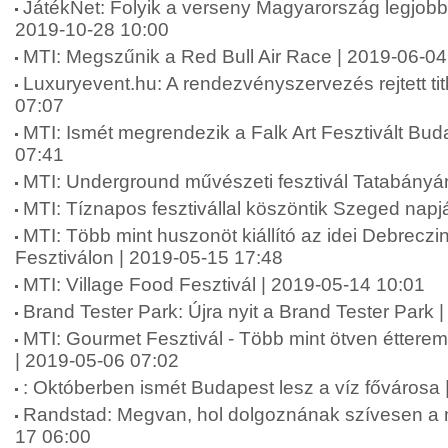
JátékNet: Folyik a verseny Magyarország legjobb 
2019-10-28 10:00
MTI: Megszűnik a Red Bull Air Race | 2019-06-04
Luxuryevent.hu: A rendezvényszervezés rejtett tit
07:07
MTI: Ismét megrendezik a Falk Art Fesztivált Bu
07:41
MTI: Underground művészeti fesztivál Tatabányá
MTI: Tíznapos fesztivállal köszöntik Szeged napj
MTI: Több mint huszonöt kiállító az idei Debrecz
Fesztiválon | 2019-05-15 17:48
MTI: Village Food Fesztivál | 2019-05-14 10:01
Brand Tester Park: Újra nyit a Brand Tester Park 
MTI: Gourmet Fesztivál - Több mint ötven étterem
| 2019-05-06 07:02
: Októberben ismét Budapest lesz a víz fővárosa
Randstad: Megvan, hol dolgoznának szívesen a 
17 06:00