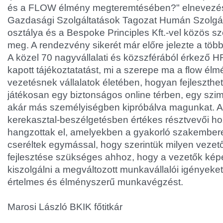
és a FLOW élmény megteremtésében?" elnevezés
Gazdasági Szolgáltatások Tagozat Humán Szolgál
osztálya és a Bespoke Principles Kft.-vel közös s
meg. A rendezvény sikerét már előre jelezte a több
A közel 70 nagyvállalati és közszférából érkező 
kapott tájékoztatatást, mi a szerepe ma a flow élm
vezetésnek vállalatok életében, hogyan fejleszthe
játékosan egy biztonságos online térben, egy szim
akár más személyiségben kipróbálva magunkat. A
kerekasztal-beszélgetésben értékes résztvevői h
hangzottak el, amelyekben a gyakorló szakembere
cseréltek egymással, hogy szerintük milyen vezet
fejlesztése szükséges ahhoz, hogy a vezetők ké
kiszolgálni a megváltozott munkavállalói igényeket 
értelmes és élményszerű munkavégzést.
Marosi László BKIK főtitkár