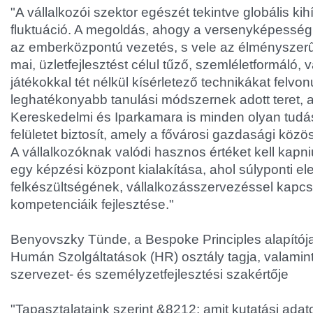
"A vállalkozói szektor egészét tekintve globális kihí
fluktuáció. A megoldás, ahogy a versenyképesség
az emberközpontú vezetés, s vele az élménysze
mai, üzletfejlesztést célul tűző, szemléletformáló,
játékokkal tét nélkül kísérletező technikákat felvo
leghatékonyabb tanulási módszernek adott teret, 
Kereskedelmi és Iparkamara is minden olyan tu
felületet biztosít, amely a fővárosi gazdasági köz
A vállalkozóknak valódi hasznos értéket kell kapn
egy képzési központ kialakítása, ahol súlyponti el
felkészültségének, vállalkozásszervezéssel kapcs
kompetenciáik fejlesztése."
Benyovszky Tünde, a Bespoke Principles alapítój
Humán Szolgáltatások (HR) osztály tagja, valami
szervezet- és személyzetfejlesztési szakértője
"Tapasztalataink szerint &
8212; amit kutatási ada