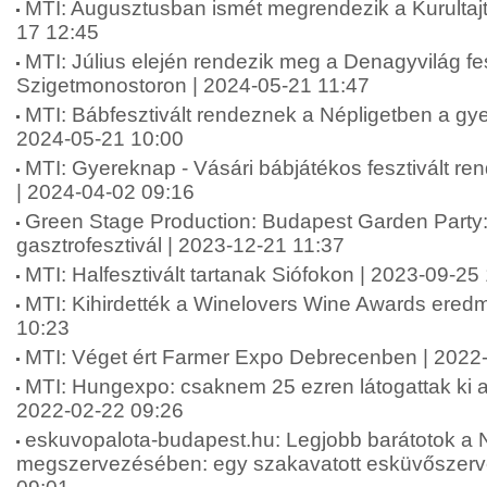
MTI: Augusztusban ismét megrendezik a Kurultaj
17 12:45
MTI: Július elején rendezik meg a Denagyvilág fes
Szigetmonostoron | 2024-05-21 11:47
MTI: Bábfesztivált rendeznek a Népligetben a gy
2024-05-21 10:00
MTI: Gyereknap - Vásári bábjátékos fesztivált r
| 2024-04-02 09:16
Green Stage Production: Budapest Garden Party: 
gasztrofesztivál | 2023-12-21 11:37
MTI: Halfesztivált tartanak Siófokon | 2023-09-25
MTI: Kihirdették a Winelovers Wine Awards eredm
10:23
MTI: Véget ért Farmer Expo Debrecenben | 2022
MTI: Hungexpo: csaknem 25 ezren látogattak ki a 
2022-02-22 09:26
eskuvopalota-budapest.hu: Legjobb barátotok a
megszervezésében: egy szakavatott esküvőszerve