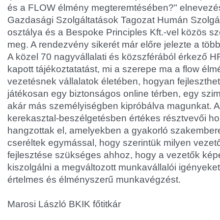
és a FLOW élmény megteremtésében?" elnevezés
Gazdasági Szolgáltatások Tagozat Humán Szolgál
osztálya és a Bespoke Principles Kft.-vel közös s
meg. A rendezvény sikerét már előre jelezte a több
A közel 70 nagyvállalati és közszférából érkező 
kapott tájékoztatatást, mi a szerepe ma a flow élm
vezetésnek vállalatok életében, hogyan fejleszthe
játékosan egy biztonságos online térben, egy szim
akár más személyiségben kipróbálva magunkat. A
kerekasztal-beszélgetésben értékes résztvevői h
hangzottak el, amelyekben a gyakorló szakembere
cseréltek egymással, hogy szerintük milyen vezet
fejlesztése szükséges ahhoz, hogy a vezetők ké
kiszolgálni a megváltozott munkavállalói igényeket 
értelmes és élményszerű munkavégzést.
Marosi László BKIK főtitkár