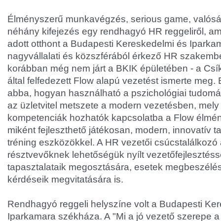
Élményszerű munkavégzés, serious game, valósá
néhány kifejezés egy rendhagyó HR reggeliről, am
adott otthont a Budapesti Kereskedelmi és Iparka
nagyvállalati és közszférából érkező HR szakembe
korábban még nem járt a BKIK épületében - a Csí
által felfedezett Flow alapú vezetést ismerte meg.
abba, hogyan használható a pszichológiai tudomá
az üzletvitel metszete a modern vezetésben, mely 
kompetenciák hozhatók kapcsolatba a Flow élmén
miként fejleszthető játékosan, modern, innovatív t
tréning eszközökkel. A HR vezetői csúcstalálkozó 
résztvevőknek lehetőségük nyílt vezetőfejlesztéss
tapasztalataik megosztására, esetek megbeszélé
kérdéseik megvitatására is.
Rendhagyó reggeli helyszíne volt a Budapesti Ke
Iparkamara székháza. A "Mi a jó vezető szerepe a