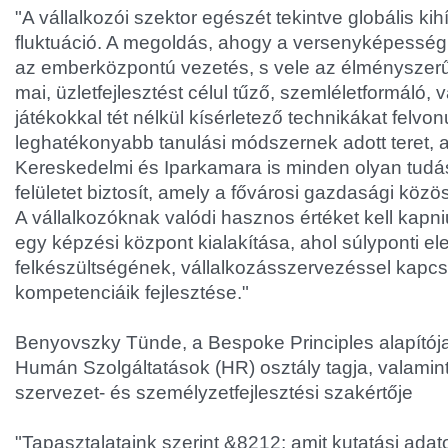
"A vállalkozói szektor egészét tekintve globális kihí
fluktuáció. A megoldás, ahogy a versenyképesség
az emberközpontú vezetés, s vele az élménysze
mai, üzletfejlesztést célul tűző, szemléletformáló,
játékokkal tét nélkül kísérletező technikákat felvo
leghatékonyabb tanulási módszernek adott teret, 
Kereskedelmi és Iparkamara is minden olyan tu
felületet biztosít, amely a fővárosi gazdasági köz
A vállalkozóknak valódi hasznos értéket kell kapn
egy képzési központ kialakítása, ahol súlyponti el
felkészültségének, vállalkozásszervezéssel kapcs
kompetenciáik fejlesztése."
Benyovszky Tünde, a Bespoke Principles alapítój
Humán Szolgáltatások (HR) osztály tagja, valami
szervezet- és személyzetfejlesztési szakértője
"Tapasztalataink szerint &
8212; amit kutatási ada