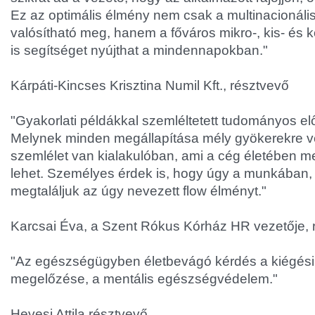
Ez az optimális élmény nem csak a multinacionális
valósítható meg, hanem a főváros mikro-, kis- és 
is segítséget nyújthat a mindennapokban."
Kárpáti-Kincses Krisztina Numil Kft., résztvevő
"Gyakorlati példákkal szemléltetett tudományos elő
Melynek minden megállapítása mély gyökerekre ve
szemlélet van kialakulóban, ami a cég életében m
lehet. Személyes érdek is, hogy úgy a munkában,
megtaláljuk az úgy nevezett flow élményt."
Karcsai Éva, a Szent Rókus Kórház HR vezetője, 
"Az egészségügyben életbevágó kérdés a kiégési
megelőzése, a mentális egészségvédelem."
Hevesi Attila résztvevő