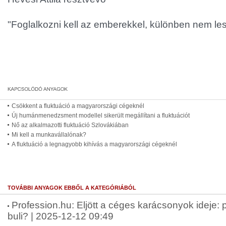
"Foglalkozni kell az emberekkel, különben nem les
Csökkent a fluktuáció a magyarországi cégeknél
Új humánmenedzsment modellel sikerült megállítani a fluktuációt
Nő az alkalmazotti fluktuáció Szlovákiában
Mi kell a munkavállalónak?
A fluktuáció a legnagyobb kihívás a magyarországi cégeknél
TOVÁBBI ANYAGOK EBBŐL A KATEGÓRIÁBÓL
Profession.hu: Eljött a céges karácsonyok ideje:
buli? | 2025-12-12 09:49