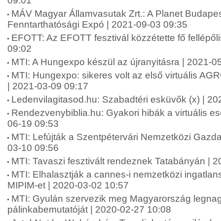
09:01
MÁV Magyar Államvasutak Zrt.: A Planet Budape
Fenntarthatósági Expó | 2021-09-03 09:35
EFOTT: Az EFOTT fesztivál közzétette fő fellépőli
09:02
MTI: A Hungexpo készül az újranyitásra | 2021-0
MTI: Hungexpo: sikeres volt az első virtuális A
| 2021-03-09 09:17
Ledenvilagitasod.hu: Szabadtéri esküvők (x) | 2
Rendezvenybiblia.hu: Gyakori hibák a virtuális 
06-19 09:53
MTI: Lefújták a Szentpétervári Nemzetközi Gazda
03-10 09:56
MTI: Tavaszi fesztivált rendeznek Tatabányán | 
MTI: Elhalasztják a cannes-i nemzetközi ingatlansz
MIPIM-et | 2020-03-02 10:57
MTI: Gyulán szervezik meg Magyarország legna
pálinkabemutatóját | 2020-02-27 10:08