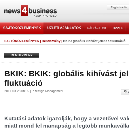
SAJTÓKÖZLEMÉNYEK
ÜZLETI AJÁNLATOK
PÁLYÁZATOK
TIPPEK
SAJTÓKÖZLEMÉNYEK
|
Rendezvény
|
BKIK: globális kihívást jelent a fluktuáció
RENDEZVÉNY
BKIK: BKIK: globális kihívást jel
fluktuáció
2017-03-28 08:05 | PRestige Management
Kutatási adatok igazolják, hogy a vezetővel va
miatt mond fel manapság a legtöbb munkaválla