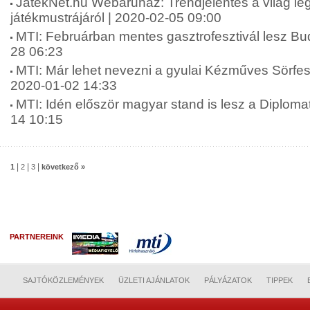
JatekNet.hu Webáruház: Trendjelentés a világ l
játékmustrájáról | 2020-02-05 09:00
MTI: Februárban mentes gasztrofesztivál lesz Bu
28 06:23
MTI: Már lehet nevezni a gyulai Kézműves Sörfesz
2020-01-02 14:33
MTI: Idén először magyar stand is lesz a Diploma
14 10:15
|
|
|
1
2
3
következő »
PARTNEREINK
SAJTÓKÖZLEMÉNYEK
ÜZLETI AJÁNLATOK
PÁLYÁZATOK
TIPPEK