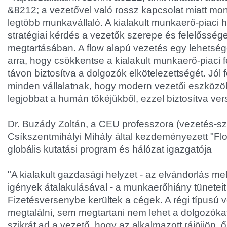
&
8212; a vezetővel való rossz kapcsolat miatt m
legtöbb munkavállaló. A kialakult munkaerő-piaci 
stratégiai kérdés a vezetők szerepe és felelősség
megtartásában. A flow alapú vezetés egy lehetsé
arra, hogy csökkentse a kialakult munkaerő-piaci 
távon biztosítva a dolgozók elkötelezettségét. Jól 
minden vállalatnak, hogy modern vezetői eszközök
legjobbat a humán tőkéjükből, ezzel biztosítva v
Dr. Buzády Zoltán, a CEU professzora (vezetés-sz
Csíkszentmihályi Mihály által kezdeményezett "Fl
globális kutatási program és hálózat igazgatója
"A kialakult gazdasági helyzet - az elvándorlás me
igények átalakulásával - a munkaerőhiány tüneteit
Fizetésversenybe kerültek a cégek. A régi típusú
megtalálni, sem megtartani nem lehet a dolgozókat
szikrát ad a vezető, hogy az alkalmazott rájöjjön,