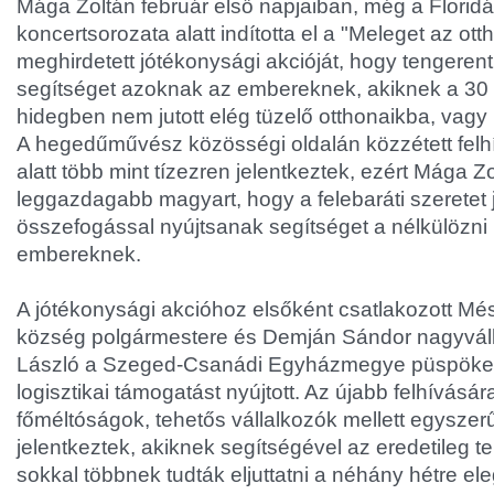
Mága Zoltán február első napjaiban, még a Floridá
koncertsorozata alatt indította el a "Meleget az ot
meghirdetett jótékonysági akcióját, hogy tengerent
segítséget azoknak az embereknek, akiknek a 30 
hidegben nem jutott elég tüzelő otthonaikba, vagy 
A hegedűművész közösségi oldalán közzétett felh
alatt több mint tízezren jelentkeztek, ezért Mága Zo
leggazdagabb magyart, hogy a felebaráti szeretet
összefogással nyújtsanak segítséget a nélkülözni
embereknek.
A jótékonysági akcióhoz elsőként csatlakozott Mé
község polgármestere és Demján Sándor nagyváll
László a Szeged-Csanádi Egyházmegye püspöke 
logisztikai támogatást nyújtott. Az újabb felhívásá
főméltóságok, tehetős vállalkozók mellett egyszer
jelentkeztek, akiknek segítségével az eredetileg te
sokkal többnek tudták eljuttatni a néhány hétre el