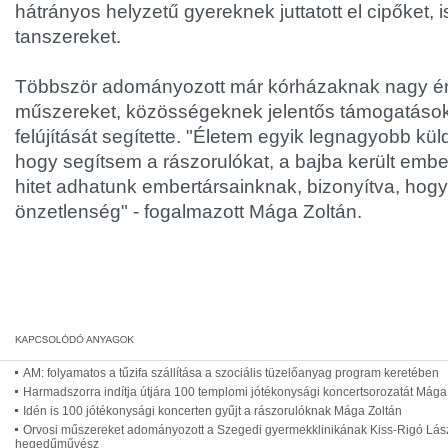
hátrányos helyzetű gyereknek juttatott el cipőket, 
tanszereket.
Többször adományozott már kórházaknak nagy ér
műszereket, közösségeknek jelentős támogatáso
felújítását segítette. "Életem egyik legnagyobb kü
hogy segítsem a rászorulókat, a bajba került emb
hitet adhatunk embertársainknak, bizonyítva, hogy
önzetlenség" - fogalmazott Mága Zoltán.
AM: folyamatos a tűzifa szállítása a szociális tüzelőanyag program keretében
Harmadszorra indítja útjára 100 templomi jótékonysági koncertsorozatát Mága
Idén is 100 jótékonysági koncerten gyűjt a rászorulóknak Mága Zoltán
Orvosi műszereket adományozott a Szegedi gyermekklinikának Kiss-Rigó Lás
hegedűművész