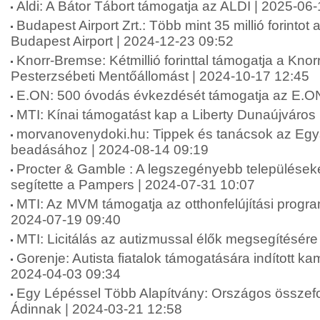
Aldi: A Bátor Tábort támogatja az ALDI | 2025-06
Budapest Airport Zrt.: Több mint 35 millió forinto
Budapest Airport | 2024-12-23 09:52
Knorr-Bremse: Kétmillió forinttal támogatja a Kn
Pesterzsébeti Mentőállomást | 2024-10-17 12:45
E.ON: 500 óvodás évkezdését támogatja az E.ON
MTI: Kínai támogatást kap a Liberty Dunaújváros
morvanovenydoki.hu: Tippek és tanácsok az Eg
beadásához | 2024-08-14 09:19
Procter & Gamble : A legszegényebb települések
segítette a Pampers | 2024-07-31 10:07
MTI: Az MVM támogatja az otthonfelújítási progr
2024-07-19 09:40
MTI: Licitálás az autizmussal élők megsegítésére
Gorenje: Autista fiatalok támogatására indított k
2024-04-03 09:34
Egy Lépéssel Több Alapítvány: Országos összefo
Ádinnak | 2024-03-21 12:58