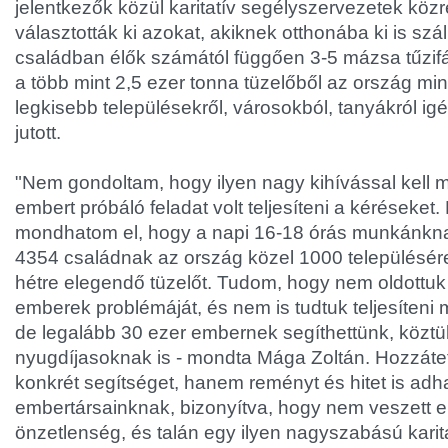
jelentkezők közül karitatív segélyszervezetek kö
választották ki azokat, akiknek otthonába ki is száll
családban élők számától függően 3-5 mázsa tűzif
a több mint 2,5 ezer tonna tüzelőből az ország m
legkisebb településekről, városokból, tanyákról i
jutott.
"Nem gondoltam, hogy ilyen nagy kihívással kel
embert próbáló feladat volt teljesíteni a kéréseke
mondhatom el, hogy a napi 16-18 órás munkánkn
4354 családnak az ország közel 1000 településére
hétre elegendő tüzelőt. Tudom, hogy nem oldottuk
emberek problémáját, és nem is tudtuk teljesíteni
de legalább 30 ezer embernek segíthettünk, köz
nyugdíjasoknak is - mondta Mága Zoltán. Hozzáte
konkrét segítséget, hanem reményt és hitet is adh
embertársainknak, bizonyítva, hogy nem veszett el
önzetlenség, és talán egy ilyen nagyszabású karit