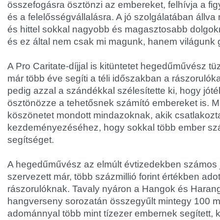
összefogásra ösztönzi az embereket, felhívja a fi
és a felelősségvállalásra. A jó szolgálatában állva
és hittel sokkal nagyobb és magasztosabb dolgok
és ez által nem csak mi magunk, hanem világunk 
A Pro Caritate-díjjal is kitüntetet hegedűművész 
már több éve segíti a téli időszakban a rászorulókat
pedig azzal a szándékkal szélesítette ki, hogy jó
ösztönözze a tehetősnek számító embereket is. M
köszönetet mondott mindazoknak, akik csatlakozt
kezdeményezéséhez, hogy sokkal több ember sz
segítséget.
A hegedűművész az elmúlt évtizedekben számos j
szervezett már, több százmillió forint értékben ad
rászorulóknak. Tavaly nyáron a Hangok és Haran
hangverseny sorozatán összegyűlt mintegy 100 mill
adománnyal több mint tízezer embernek segített, 