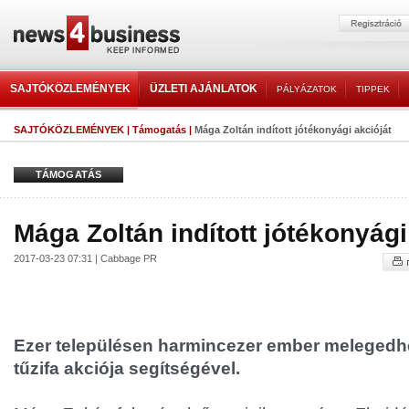
SAJTÓKÖZLEMÉNYEK
ÜZLETI AJÁNLATOK
PÁLYÁZATOK
TIPPEK
SAJTÓKÖZLEMÉNYEK
|
Támogatás
|
Mága Zoltán indított jótékonyági akcióját
TÁMOGATÁS
Mága Zoltán indított jótékonyági
2017-03-23 07:31 | Cabbage PR
Ezer településen harmincezer ember melegedhe
tűzifa akciója segítségével.