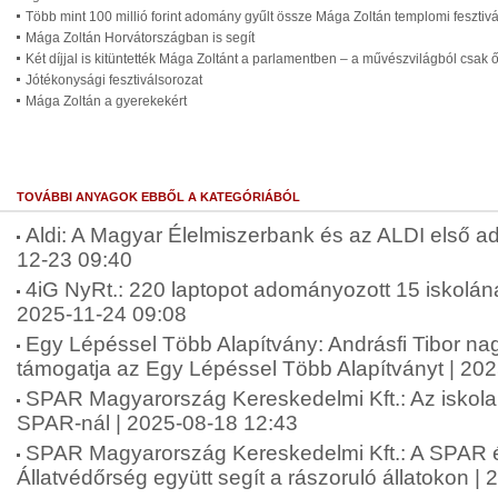
Több mint 100 millió forint adomány gyűlt össze Mága Zoltán templomi fesztiv
Mága Zoltán Horvátországban is segít
Két díjjal is kitüntették Mága Zoltánt a parlamentben – a művészvilágból csak 
Jótékonysági fesztiválsorozat
Mága Zoltán a gyerekekért
TOVÁBBI ANYAGOK EBBŐL A KATEGÓRIÁBÓL
Aldi: A Magyar Élelmiszerbank és az ALDI első ad
12-23 09:40
4iG NyRt.: 220 laptopot adományozott 15 iskolána
2025-11-24 09:08
Egy Lépéssel Több Alapítvány: Andrásfi Tibor na
támogatja az Egy Lépéssel Több Alapítványt | 20
SPAR Magyarország Kereskedelmi Kft.: Az iskol
SPAR-nál | 2025-08-18 12:43
SPAR Magyarország Kereskedelmi Kft.: A SPAR 
Állatvédőrség együtt segít a rászoruló állatokon |