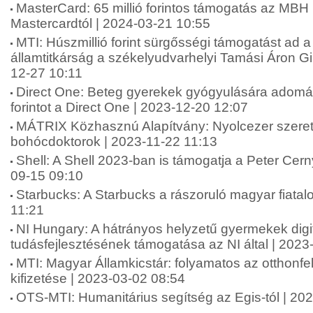
MasterCard: 65 millió forintos támogatás az MBH
Mastercardtól | 2024-03-21 10:55
MTI: Húszmillió forint sürgősségi támogatást ad a
államtitkárság a székelyudvarhelyi Tamási Áron 
12-27 10:11
Direct One: Beteg gyerekek gyógyulására adomán
forintot a Direct One | 2023-12-20 12:07
MÁTRIX Közhasznú Alapítvány: Nyolcezer szere
bohócdoktorok | 2023-11-22 11:13
Shell: A Shell 2023-ban is támogatja a Peter Cern
09-15 09:10
Starbucks: A Starbucks a rászoruló magyar fiatal
11:21
NI Hungary: A hátrányos helyzetű gyermekek digit
tudásfejlesztésének támogatása az NI által | 2023
MTI: Magyar Államkicstár: folyamatos az otthonfe
kifizetése | 2023-03-02 08:54
OTS-MTI: Humanitárius segítség az Egis-tól | 20