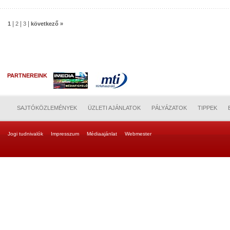
|
|
|
1
2
3
következő »
PARTNEREINK
SAJTÓKÖZLEMÉNYEK
ÜZLETI AJÁNLATOK
PÁLYÁZATOK
TIPPEK
Jogi tudnivalók
Impresszum
Médiaajánlat
Webmester