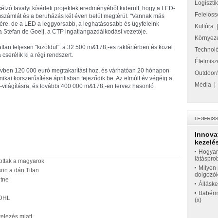
Logiszti
lzó tavalyi kísérleti projektek eredményéből kiderült, hogy a LED-
Felelőss
mszámlát és a beruházás két éven belül megtérül. "Vannak más
ére, de a LED a leggyorsabb, a leghatásosabb és ügyfeleink
Kultúra
a Stefan de Goeij, a CTP ingatlangazdálkodási vezetője.
Környez
atlan teljesen "kizöldül": a 32 500 m&
178;-es raktártérben és közel
Technol
cserélik ki a régi rendszert.
Élelmisz
 évben 120 000 euró megtakarítást hoz, és várhatóan 20 hónapon
Outdoor/
nikai korszerűsítése áprilisban fejeződik be. Az elmúlt év végéig a
Média
D-világításra, és további 400 000 m&
178;-en tervez hasonló
Innova
kezelés
Hogyan
látáspro
ottak a magyarok
Milyen 
sön a dán Titan
dolgozó
etne
Állásk
Babérme
 DHL
(x)
telezés miatt