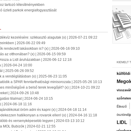
oz tartozó létesítményekben
zó üzleti parkok energiafogyasztását
L
ékvíz kezelésére: szikkasztó alagutak (x) | 2026-07-21 09:22
zeinkben | 2026-06-22 09:49
vők rendezett lakásokban is? (x) | 2026-06-16 09:10
ítás az otthonában? (x) | 2026-06-15 09:59
k vissza a Lidl áruházakban | 2026-06-12 12:18
ja | 2026-04-24 10:00
nál | 2025-06-26 09:52
külföld
k a vendéglátásban (x) | 2025-06-23 11:05
Megol
atódik a SPAR fenntarthatósági minisorozata | 2025-05-26 10:13
es minőségűvé a belső terek levegőjét? (x) | 2024-10-21 09:22
visszavál
eket | 2024-09-26 10:48
atási tilalmat | 2024-06-24 10:15
szőrtelen
x) | 2024-06-18 11:16
Étkező
ajándékokat öröm adni és kapni (x) | 2024-04-18 11:14
ösztöndíj
védekezzen hatékonyan a rovarok ellen! (x) | 2024-04-16 11:18
llátóbb és versenyképesebb legyen | 2024-03-13 10:12
LIDL
ly a MOL Bubizók | 2024-02-21 12:55
vízelve