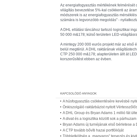
Az energiafogyasztás mértékének felmérését cé
világítás bevezetése 5%-kal csökkenti az ára
módszerek is az energiafogyasztás mérséklés
számára is legvonzóbb megoldás" - nyilatkozt
A DHL ellátási láncához tartozó logisztikai ing
50 000 m&
178; külső területen LED-világításra 
A mintegy 200 000 eurós projekt már az első
belül megtérül. A DHL raktárának világítástech
CTP 250 000 m&
178; alapterületen állt át LE
korszerűsítést ebben az évben.
A húsfogyasztás csökkentésére kevésbé nyit
Önkiszolgáló raktárbázist nyitott Vértesszőlő
A DHL Group és Bryan Adams 1 millió fát ült
A divat és a logisztika között sok a párhuzam
Bryan Adams új turnéjának első bérletese a
A CTP tovább bővíti hazai portfólióját
Többletköltség a „magyaros” tervezés és kivi