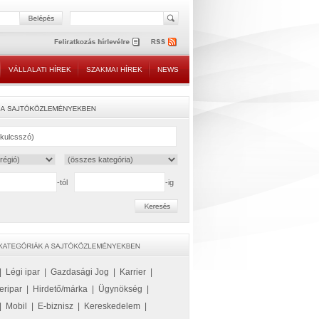
VÁLLALATI HÍREK
SZAKMAI HÍREK
NEWS
-tól
-ig
|
Légi ipar
|
Gazdasági Jog
|
Karrier
|
eripar
|
Hirdető/márka
|
Ügynökség
|
|
Mobil
|
E-biznisz
|
Kereskedelem
|