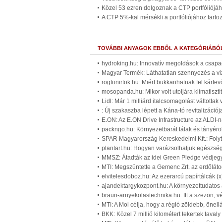
Közel 53 ezren dolgoznak a CTP portfóliójáh
A CTP 5%-kal mérsékli a portfóliójához tarto
TOVÁBBI ANYAGOK EBBŐL A KATEGÓRIÁBÓ
hydroking.hu: Innovatív megoldások a csapad
Magyar Termék: Láthatatlan szennyezés a vi
rogtonirtok.hu: Miért bukkanhatnak fel kárte
mosopanda.hu: Mikor volt utoljára klímatiszt
Lidl: Már 1 milliárd italcsomagolást váltotta
: Új szakaszba lépett a Kána-tó revitalizáció
E.ON: Az E.ON Drive Infrastructure az ALDI-
packngo.hu: Környezetbarát tálak és tányéro
SPAR Magyarország Kereskedelmi Kft.: Folyt
plantart.hu: Hogyan varázsolhatjuk egészség
MMSZ: Átadták az idei Green Pledge védjegy
MTI: Megszüntette a Gemenc Zrt. az erdőlátog
elvitelesdoboz.hu: Az ezerarcú papírtálcák (
ajandektargykozpont.hu: A környezettudatos 
braun-arnyekolastechnika.hu: Itt a szezon, 
MTI: A Mol célja, hogy a régió zöldebb, öne
BKK: Közel 7 millió kilométert tekertek tava