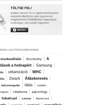
TÖLTSE FEL!
Küldjön nekünk Ön is sajtóközleményeket,
melyeket ellenőrzés után ingyenesen
megjelenítünk! A feltöltéshez regisztráció
szükséges, ami szintén ingyenes!
|
|
A
i munkavállalás
dísznövény
|
|
dások a holnapért
Samsung
|
|
|
urbanizáció
WHC
tás
|
|
|
Zwack
Álláskeresés
ítés
|
|
|
látás
italcsomagolás
irodalmi
|
|
|
vérplazma
pajzsmirigy
program
|
|
|
|
futballcipő
Lenovo
Mastercard
|
|
|
zetés
sportcipő
csapadékvíz