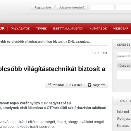
TOK
PÁLYÁZATOK
TIPPEK
ESETTANULMÁNYOK
KUTATÁSOK
VIDEÓTÁR
ebb és olcsóbb világítástechnikát biztosít a DHL számára...
CTP
|
DHL
csóbb világítástechnikát biztosít a
atások teljes körét nyújtó CTP nagyszabású
, amelynek első állomása a CTPark üllői raktárbázisán található
Internet
Gyógysz
tvédelem iránti elkötelezettségét, és azt, ahogy a vállalat reagál
Kutatás
ímélőbb működés iránti igényeire.