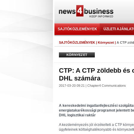
SAJTÓKÖZLEMÉNYEK
ÜZLETI AJÁNLA
SAJTÓKÖZLEMÉNYEK
|
Környezet
|
A CTP zöld
KÖRNYEZET
CTP: A CTP zöldebb és ol
DHL számára
2017-03-20 09:21 | Chapter4 Communications
A kereskedelmi ingatlanfejlesztési szolgált
energiatakarékossági programot jelentett be
DHL logisztikai raktár
A kezdeményezés jól érzékelteti a CTP környeze
ügyfeleinek költséghatékonyabb és környezetk