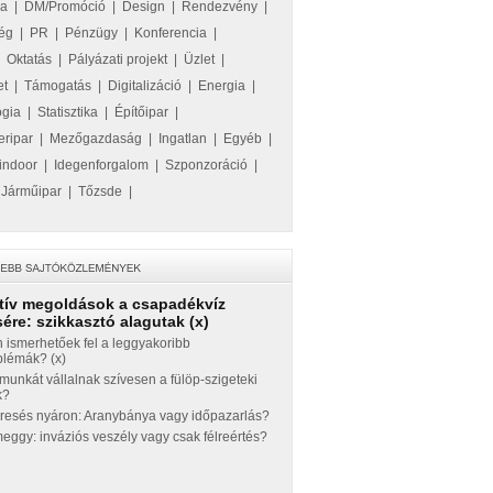
ka
|
DM/Promóció
|
Design
|
Rendezvény
|
ég
|
PR
|
Pénzügy
|
Konferencia
|
|
Oktatás
|
Pályázati projekt
|
Üzlet
|
et
|
Támogatás
|
Digitalizáció
|
Energia
|
ógia
|
Statisztika
|
Építőipar
|
eripar
|
Mezőgazdaság
|
Ingatlan
|
Egyéb
|
indoor
|
Idegenforgalom
|
Szponzoráció
|
|
Járműipar
|
Tőzsde
|
tív megoldások a csapadékvíz
ére: szikkasztó alagutak (x)
 ismerhetőek fel a leggyakoribb
blémák? (x)
munkát vállalnak szívesen a fülöp-szigeteki
k?
eresés nyáron: Aranybánya vagy időpazarlás?
ggy: inváziós veszély vagy csak félreértés?