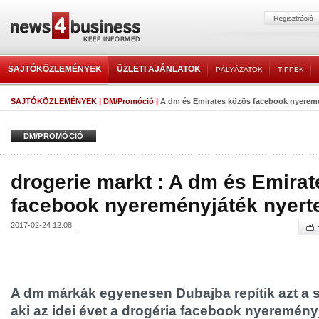
SAJTÓKÖZLEMÉNYEK
ÜZLETI AJÁNLATOK
PÁLYÁZATOK
TIPPEK
SAJTÓKÖZLEMÉNYEK
|
DM/Promóció
|
A dm és Emirates közös facebook nyeremé
DM/PROMÓCIÓ
drogerie markt : A dm és Emira
facebook nyereményjáték nyert
2017-02-24 12:08 |
A dm márkák egyenesen Dubajba repítik azt a s
aki az idei évet a drogéria facebook nyereményj