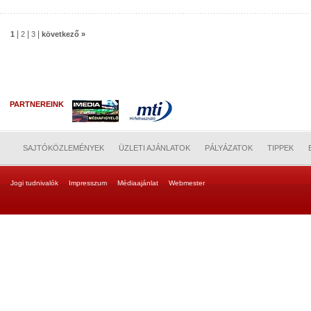
|
|
|
1
2
3
következő »
PARTNEREINK
SAJTÓKÖZLEMÉNYEK
ÜZLETI AJÁNLATOK
PÁLYÁZATOK
TIPPEK
Jogi tudnivalók
Impresszum
Médiaajánlat
Webmester