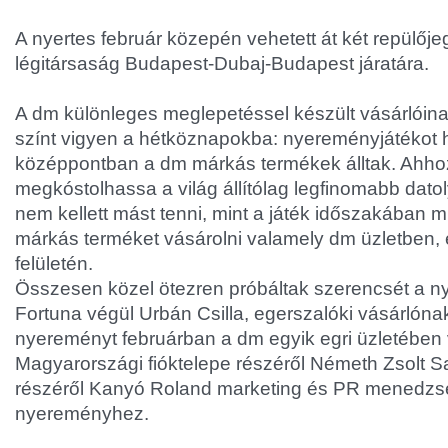
A nyertes február közepén vehetett át két repülője
légitársaság Budapest-Dubaj-Budapest járatára.
A dm különleges meglepetéssel készült vásárlóin
színt vigyen a hétköznapokba: nyereményjátékot hi
középpontban a dm márkás termékek álltak. Ahhoz
megkóstolhassa a világ állítólag legfinomabb dato
nem kellett mást tenni, mint a játék időszakában
márkás terméket vásárolni valamely dm üzletben, és
felületén.
Összesen közel ötezren próbáltak szerencsét a n
Fortuna végül Urbán Csilla, egerszalóki vásárlóna
nyereményt februárban a dm egyik egri üzletében v
Magyarországi fióktelepe részéről Németh Zsolt S
részéről Kanyó Roland marketing és PR menedzser
nyereményhez.