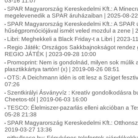
03-16 11:07
SPAR Magyarország Kereskedelmi Kft.: A Minecra
megelevenedik a SPAR áruházaiban | 2025-08-22
SPAR Magyarország Kereskedelmi Kft.: A SPAR 
hűségpromóciójával ismét veled mozdul a zene | 
Libri: Meghekkeli a Black Friday-t a Libri | 2023-
Regio Játék: Országos Sakkbajnokságot rendez
REGIO JÁTÉK | 2023-09-28 10:00
Promoprint: Nem is gondolnád, milyen sok múlik 
plasztikkártya tartón! (x) | 2019-08-26 08:51
OTS: A Deichmann idén is ott lesz a Sziget feszti
07:26
Szentkirályi Ásványvíz : Kreatív gondolkodásra bu
Cheetos-tól | 2019-06-03 16:00
TESCO: Élelmiszer-pazarlás elleni akcióban a Te
05-28 21:38
SPAR Magyarország Kereskedelmi Kft.: Otthonszé
2019-03-27 13:36
pitbullcase.hu: Fényképes telefontok ajándékokk