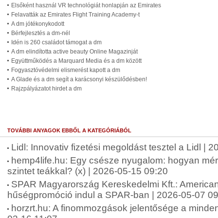
Elsőként használ VR technológiát honlapján az Emirates
Felavatták az Emirates Flight Training Academy-t
A dm jótékonykodott
Bérfejlesztés a dm-nél
Idén is 260 családot támogat a dm
A dm elindította active beauty Online Magazinját
Együttműködés a Marquard Media és a dm között
Fogyasztóvédelmi elismerést kapott a dm
A Glade és a dm segít a karácsonyi készülődésben!
Rajzpályázatot hirdet a dm
TOVÁBBI ANYAGOK EBBŐL A KATEGÓRIÁBÓL
Lidl: Innovativ fizetési megoldást tesztel a Lidl |
hemp4life.hu: Egy csésze nyugalom: hogyan mérsé
szintet teákkal? (x) | 2026-05-15 09:20
SPAR Magyarország Kereskedelmi Kft.: American 
hűségpromóció indul a SPAR-ban | 2026-05-07 09
horzrt.hu: A finommozgások jelentősége a minde