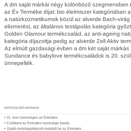
A dm saját márkái négy különböző szegmensben n
az Év Terméke díjat: bio élelmiszer kategóriában 
a natúrkozmetikumok közül az alverde Bach-virág
elismerést, az általános testápolás kategória győ
Golden Glamour termékcsalád, az anti-ageing na
kategória díjazottja pedig az alverde Zell Aktiv ter
Az elmúlt gazdasági évben a dm két saját márkás te
Sundance és babylove termékcsaládok is 20. szül
ünnepelték.
31. éve nyereséges az Emirates
Csökkent az Emirates nyeresége tavaly
Újabb mobilapplikációt mutatott be az Emirates