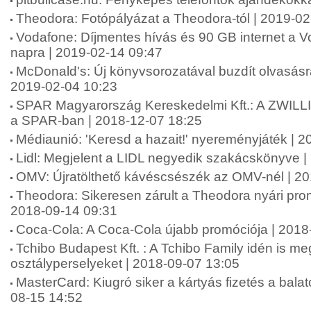
Theodora: Fotópályázat a Theodora-tól | 2019-02
Vodafone: Díjmentes hívás és 90 GB internet a Vo
napra | 2019-02-14 09:47
McDonald's: Új könyvsorozatával buzdít olvasásr
2019-02-04 10:23
SPAR Magyarország Kereskedelmi Kft.: A ZWILLI
a SPAR-ban | 2018-12-07 18:25
Médiaunió: 'Keresd a hazait!' nyereményjáték | 
Lidl: Megjelent a LIDL negyedik szakácskönyve |
OMV: Újratölthető kávéscsészék az OMV-nél | 2
Theodora: Sikeresen zárult a Theodora nyári pr
2018-09-14 09:31
Coca-Cola: A Coca-Cola újabb promóciója | 2018
Tchibo Budapest Kft. : A Tchibo Family idén is meg
osztályperselyeket | 2018-09-07 13:05
MasterCard: Kiugró siker a kártyás fizetés a balat
08-15 14:52