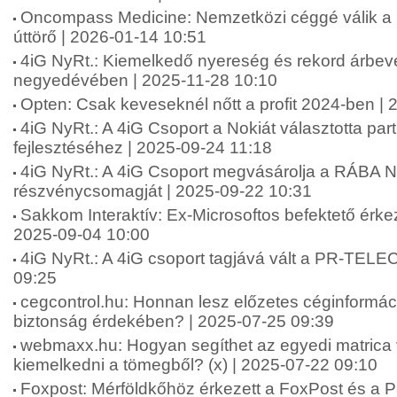
Oncompass Medicine: Nemzetközi céggé válik a 
úttörő | 2026-01-14 10:51
4iG NyRt.: Kiemelkedő nyereség és rekord árbev
negyedévében | 2025-11-28 10:10
Opten: Csak keveseknél nőtt a profit 2024-ben |
4iG NyRt.: A 4iG Csoport a Nokiát választotta par
fejlesztéséhez | 2025-09-24 11:18
4iG NyRt.: A 4iG Csoport megvásárolja a RÁBA Ny
részvénycsomagját | 2025-09-22 10:31
Sakkom Interaktív: Ex-Microsoftos befektető érke
2025-09-04 10:00
4iG NyRt.: A 4iG csoport tagjává vált a PR-TEL
09:25
cegcontrol.hu: Honnan lesz előzetes céginformáci
biztonság érdekében? | 2025-07-25 09:39
webmaxx.hu: Hogyan segíthet az egyedi matrica 
kiemelkedni a tömegből? (x) | 2025-07-22 09:10
Foxpost: Mérföldkőhöz érkezett a FoxPost és a Pa