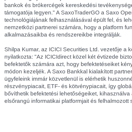
bankok és brókercégek kereskedési tevékenységé
támogatója legyen." A SaxoTraderGO a Saxo Op
technológiájának felhasználásával épült fel, és le
nemzetközi partnerei számára, hogy a platform funk
alkalmazásaikba és rendszereikbe integrálják.
Shilpa Kumar, az ICICI Securities Ltd. vezetője a 
nyilatkozta: "Az ICICIdirect közel két évtizede biztos
befektetők számára azt, hogy befektetéseiket kén
módon kezeljék. A Saxo Bankkal kialakított partner
ügyfeleink immár közvetlenül is elérhetik huszon
részvénypiacait, ETF- és kötvénypiacait, így globá
bővíthetik befektetési lehetőségeiket, kihasználva
elsőrangú informatikai platformjait és felhalmozott