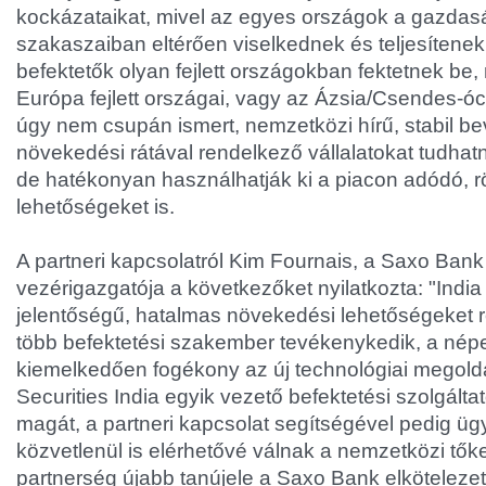
kockázataikat, mivel az egyes országok a gazdasá
szakaszaiban eltérően viselkednek és teljesítene
befektetők olyan fejlett országokban fektetnek be,
Európa fejlett országai, vagy az Ázsia/Csendes-óc
úgy nem csupán ismert, nemzetközi hírű, stabil be
növekedési rátával rendelkező vállalatokat tudhatn
de hatékonyan használhatják ki a piacon adódó, rö
lehetőségeket is.
A partneri kapcsolatról Kim Fournais, a Saxo Bank 
vezérigazgatója a következőket nyilatkozta: "Indi
jelentőségű, hatalmas növekedési lehetőségeket re
több befektetési szakember tevékenykedik, a nép
kiemelkedően fogékony az új technológiai megold
Securities India egyik vezető befektetési szolgálta
magát, a partneri kapcsolat segítségével pedig üg
közvetlenül is elérhetővé válnak a nemzetközi tők
partnerség újabb tanújele a Saxo Bank elköteleze