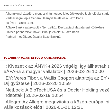
A hongkongi tőzsdére megy a világ negyedik legértékesebb technológiai start
Partnerségre lép a Generali leányvállalata és a Saxo Bank
25 éves a Saxo Bank
A Saxo Bank csatlakozott a Nemzetközi Devizapiaci Magatartási Kódexhez
Fintech partnerekkel növeli kínai jelenlétét a Saxo Bank
Partneri megállapodással a Saxo Banknál
TOVÁBBI ANYAGOK EBBŐL A KATEGÓRIÁBÓL
: Kivezetik az ÁNYK-t 2026 végéig: Így állhatnak
eÁFA-ra a magyar vállalatok | 2026-03-26 10:00
EY: Veres Tibor, a Wallis Csoport alapítója az E
Díj győztese | 2026-02-20 10:59
NetLock: A BioTechUSA és a Docler Holding vezére
indítottak | 2026-02-19 10:54
Allegro: Az Allegro megnyitotta a közép-európai 
vállalkozások előtt | 2026-01-21 12:21