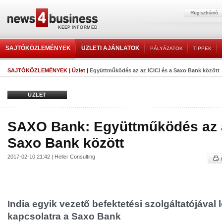
SAJTÓKÖZLEMÉNYEK
ÜZLETI AJÁNLATOK
PÁLYÁZATOK
TIPPEK
SAJTÓKÖZLEMÉNYEK
|
Üzlet
|
Együttműködés az az ICICI és a Saxo Bank között
ÜZLET
SAXO Bank: Együttműködés az a
Saxo Bank között
2017-02-10 21:42 | Heller Consulting
India egyik vezető befektetési szolgáltatójával l
kapcsolatra a Saxo Bank