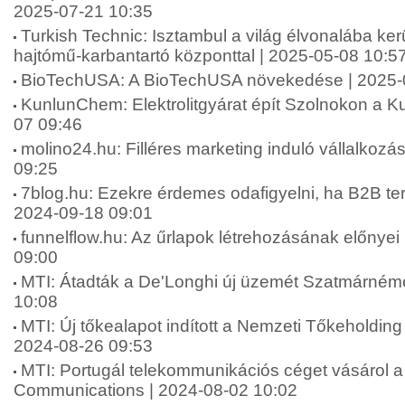
2025-07-21 10:35
Turkish Technic: Isztambul a világ élvonalába ker
hajtómű-karbantartó központtal | 2025-05-08 10:5
BioTechUSA: A BioTechUSA növekedése | 2025-
KunlunChem: Elektrolitgyárat épít Szolnokon a 
07 09:46
molino24.hu: Filléres marketing induló vállalkoz
09:25
7blog.hu: Ezekre érdemes odafigyelni, ha B2B terül
2024-09-18 09:01
funnelflow.hu: Az űrlapok létrehozásának előnyei 
09:00
MTI: Átadták a De'Longhi új üzemét Szatmárnéme
10:08
MTI: Új tőkealapot indított a Nemzeti Tőkeholding
2024-08-26 09:53
MTI: Portugál telekommunikációs céget vásárol a 
Communications | 2024-08-02 10:02