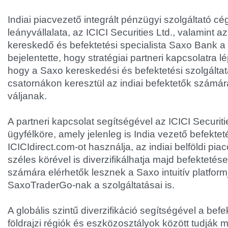
Indiai piacvezető integrált pénzügyi szolgáltató cé
leányvállalata, az ICICI Securities Ltd., valamint a
kereskedő és befektetési specialista Saxo Bank 
bejelentette, hogy stratégiai partneri kapcsolatra
hogy a Saxo kereskedési és befektetési szolgáltatá
csatornákon keresztül az indiai befektetők számár
váljanak.
A partneri kapcsolat segítségével az ICICI Securiti
ügyfélköre, amely jelenleg is India vezető befekteté
ICICIdirect.com-ot használja, az indiai belföldi pia
széles körével is diverzifikálhatja majd befektetése
számára elérhetők lesznek a Saxo intuitív platform
SaxoTraderGo-nak a szolgáltatásai is.
A globális szintű diverzifikáció segítségével a bef
földrajzi régiók és eszközosztályok között tudják 