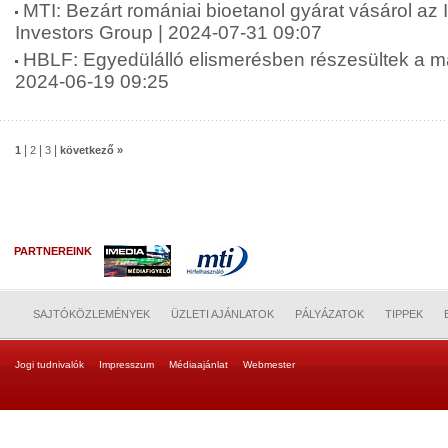
MTI: Bezárt romániai bioetanol gyárat vásárol az 
Investors Group | 2024-07-31 09:07
HBLF: Egyedülálló elismerésben részesültek a ma
2024-06-19 09:25
|
|
|
1
2
3
következő »
PARTNEREINK
SAJTÓKÖZLEMÉNYEK
ÜZLETI AJÁNLATOK
PÁLYÁZATOK
TIPPEK
Jogi tudnivalók
Impresszum
Médiaajánlat
Webmester