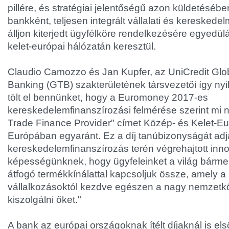
pillére, és stratégiai jelentőségű azon küldetéséb
bankként, teljesen integrált vállalati és kereskedel
álljon kiterjedt ügyfélköre rendelkezésére egyedül
kelet-európai hálózatán keresztül.
Claudio Camozzo és Jan Kupfer, az UniCredit Glo
Banking (GTB) szakterületének társvezetői így ny
tölt el bennünket, hogy a Euromoney 2017-es
kereskedelemfinanszírozási felmérése szerint mi n
Trade Finance Provider" címet Közép- és Kelet-E
Európában egyaránt. Ez a díj tanúbizonyságát adj
kereskedelemfinanszírozás terén végrehajtott in
képességünknek, hogy ügyfeleinket a világ bármel
átfogó termékkínálattal kapcsoljuk össze, amely a 
vállalkozásoktól kezdve egészen a nagy nemzetköz
kiszolgálni őket."
A bank az európai országoknak ítélt díjaknál is elsö