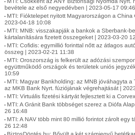
MTI: Csökkent az ANY Biztonsági Nyomda Nyrt. 
bevétele az első negyedévben | 2023-05-17 09:4
MTI: Fióktelepet nyitott Magyarországon a China 
2023-04-18 10:08
MTI: MNB: visszakapják a bankok a Sberbank-be
kártalanítására fizetett összegeket | 2023-03-20 1
MTI: Cofidis: egymillió forinttal nőtt az átlagos au
összeg | 2023-02-21 11:38
MTI: Oroszország is felkerült az adózási szempo
együttműködő országok és területek uniós jegyzé
10:59
MTI: Magyar Bankholding: az MNB jóváhagyta a 
az MKB Bank Nyrt. fúziójának végrehajtását | 202
MTI: Virtuális fizetési kártyát fejlesztett ki a Cor
MTI: A Gránit Bank többséget szerez a Diófa Ala
26 16:48
MTI: A NAV több mint 80 millió forintot zárolt egy 
26 12:48
BiztosDöntés.hu: Bővült a két számjegyű betétka