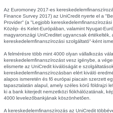
Az Euromoney 2017-es kereskedelemfinanszírozá
Finance Survey 2017) az UniCredit nyerte el a "B
Provider" (a "Legjobb kereskedelemfinanszírozási 
Közép- és Kelet-Európában, valamint Nyugat-Eur
magyarországi UniCreditet ugyancsak értékelték, 
kereskedelemfinanszírozási szolgáltató"-ként ismer
A felmérésre több mint 4000 olyan vállalkozás vál
kereskedelemfinanszírozást vesz igénybe, a vég
elismerte az UniCredit kiválóságát e szolgáltatáso
kereskedelemfinanszírozásban elért kiváló eredm
alapos ismeretén és fő európai piacain szerzett eg
tapasztalatán alapul, amely széles körű földrajzi l
ki a bank kiterjedt nemzetközi fiókhálózatának, kép
4000 levelezőbankjának köszönhetően.
A kereskedelemfinanszírozás az UniCredit többév