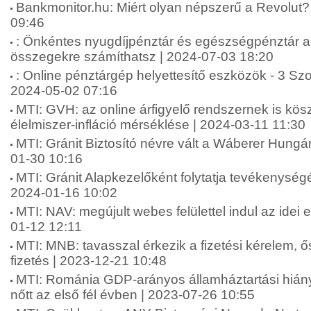
Bankmonitor.hu: Miért olyan népszerű a Revolut? 
09:46
: Önkéntes nyugdíjpénztár és egészségpénztár 
összegekre számíthatsz | 2024-07-03 18:20
: Online pénztárgép helyettesítő eszközök - 3 Sz
2024-05-02 07:16
MTI: GVH: az online árfigyelő rendszernek is kö
élelmiszer-infláció mérséklése | 2024-03-11 11:30
MTI: Gránit Biztosító névre vált a Wáberer Hungári
01-30 10:16
MTI: Gránit Alapkezelőként folytatja tevékenységé
2024-01-16 10:02
MTI: NAV: megújult webes felülettel indul az idei
01-12 12:11
MTI: MNB: tavasszal érkezik a fizetési kérelem, 
fizetés | 2023-12-21 10:48
MTI: Románia GDP-arányos államháztartási hián
nőtt az első fél évben | 2023-07-26 10:55