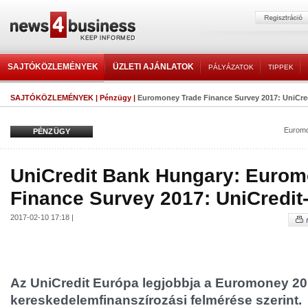
SAJTÓKÖZLEMÉNYEK
ÜZLETI AJÁNLATOK
PÁLYÁZATOK
TIPPEK
SAJTÓKÖZLEMÉNYEK
|
Pénzügy
|
Euromoney Trade Finance Survey 2017: UniCr
Euromo
PÉNZÜGY
UniCredit Bank Hungary: Eurom
Finance Survey 2017: UniCredi
2017-02-10 17:18 |
Az UniCredit Európa legjobbja a Euromoney 20
kereskedelemfinanszírozási felmérése szerint.