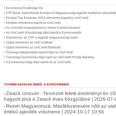
Euromoney Kiválósági Díj
OTP Bank: Kelet-Közép-Európa és Magyarország legjobb bankjává választott
Európai Top Employer 2018 elismerést kapott az UniCredit
Globális elismerést kapott az UniCredit
Az Unicredit megvásárolná a német Commerzbankot
Az UniCredit öt kiválósági díjat kapott a Euromoneytól
Euromoney: az OTP a legjobb magyarországi bank
Újabb elismerés az UniCreditnek
Újabb elismerés az UniCredit Banknak
Tizenegy kategóriában kapott díjat az UniCredit
Tizennégy Euromoney-díjat nyert az UniCredit Private Banking
A Euromoney négy díját nyerte el az UniCredit
TOVÁBBI ANYAGOK EBBŐL A KATEGÓRIÁBÓL
Zwack Unicum : Tervezett feletti eredményt és 155
hagyott jóvá a Zwack éves közgyűlése | 2026-07-
Rewin Magyarorszá: Másfélszeresére nőtt az uta
értékű ajándék volumene | 2024-10-17 10:56