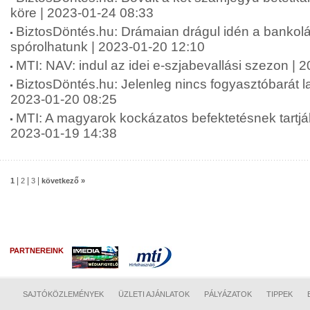
köre | 2023-01-24 08:33
BiztosDöntés.hu: Drámaian drágul idén a bankolá
spórolhatunk | 2023-01-20 12:10
MTI: NAV: indul az idei e-szjabevallási szezon | 
BiztosDöntés.hu: Jelenleg nincs fogyasztóbarát l
2023-01-20 08:25
MTI: A magyarok kockázatos befektetésnek tartják 
2023-01-19 14:38
|
|
|
1
2
3
következő »
PARTNEREINK
SAJTÓKÖZLEMÉNYEK
ÜZLETI AJÁNLATOK
PÁLYÁZATOK
TIPPEK