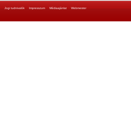
Jogi tudnivalók
Impresszum
Médiaajánlat
Webmester