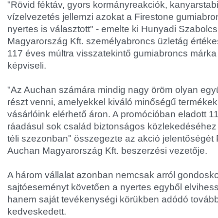
"Rövid féktáv, gyors kormányreakciók, kanyarstabil
vízelvezetés jellemzi azokat a Firestone gumiabr
nyertes is választott" - emelte ki Hunyadi Szabolc
Magyarország Kft. személyabroncs üzletág értékes
117 éves múltra visszatekintő gumiabroncs márk
képviseli.
"Az Auchan számára mindig nagy öröm olyan eg
részt venni, amelyekkel kiváló minőségű termékek
vásárlóink elérhető áron. A promócióban eladott 
ráadásul sok család biztonságos közlekedéséhez 
téli szezonban" összegezte az akció jelentőségét
Auchan Magyarország Kft. beszerzési vezetője.
A három vállalat azonban nemcsak arról gondosko
sajtóeseményt követően a nyertes egyből elvihes
hanem saját tevékenységi körükben adódó további
kedveskedett.