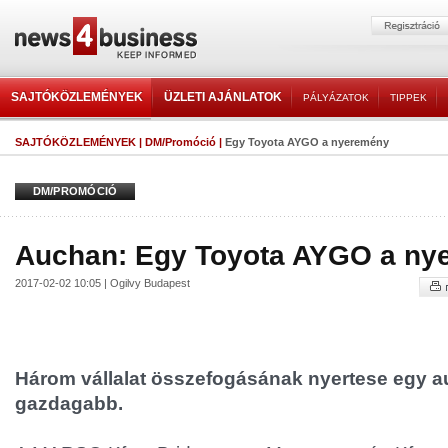
SAJTÓKÖZLEMÉNYEK
ÜZLETI AJÁNLATOK
PÁLYÁZATOK
TIPPEK
SAJTÓKÖZLEMÉNYEK
|
DM/Promóció
|
Egy Toyota AYGO a nyeremény
DM/PROMÓCIÓ
Auchan: Egy Toyota AYGO a ny
2017-02-02 10:05 | Ogilvy Budapest
Három vállalat összefogásának nyertese egy au
gazdagabb.