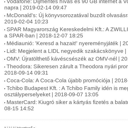
Vodafone: Díjmentes hívás és 90 GB internet a Vo
napra | 2019-02-14 09:47
McDonald's: Új könyvsorozatával buzdít olvasásr
2019-02-04 10:23
SPAR Magyarország Kereskedelmi Kft.: A ZWILLI
a SPAR-ban | 2018-12-07 18:25
Médiaunió: 'Keresd a hazait!' nyereményjáték | 
Lidl: Megjelent a LIDL negyedik szakácskönyve |
OMV: Újratölthető kávéscsészék az OMV-nél | 2
Theodora: Sikeresen zárult a Theodora nyári pr
2018-09-14 09:31
Coca-Cola: A Coca-Cola újabb promóciója | 2018
Tchibo Budapest Kft. : A Tchibo Family idén is meg
osztályperselyeket | 2018-09-07 13:05
MasterCard: Kiugró siker a kártyás fizetés a balat
08-15 14:52