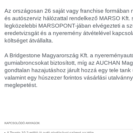
Az országosan 26 saját vagy franchise formában
és autószerviz hálózattal rendelkező MARSO Kft. s
legközelebbi MARSOPONT-jában elvégezteti a s
eredetvizsgát és a nyeremény átvételével kapcso
költséget átvállalta.
A Bridgestone Magyarország Kft. a nyereményautóra
gumiabroncsokat biztosított, míg az AUCHAN Magy
gondtalan hazajutáshoz járult hozzá egy tele tan
valamint egy húszezer forintos vásárlási utalvánny
meglepetést.