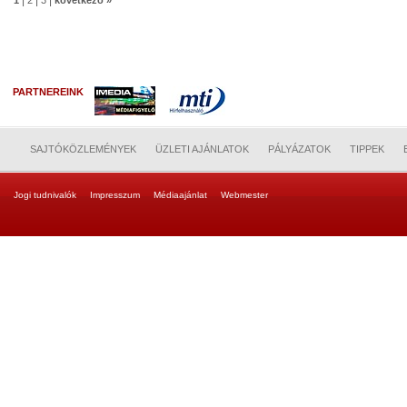
|
|
|
1
2
3
következő »
PARTNEREINK
SAJTÓKÖZLEMÉNYEK
ÜZLETI AJÁNLATOK
PÁLYÁZATOK
TIPPEK
Jogi tudnivalók
Impresszum
Médiaajánlat
Webmester