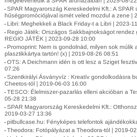
megelevenedik a SPAR áruházaiban | 2025-08-22
SPAR Magyarország Kereskedelmi Kft.: A SPAR 
hűségpromóciójával ismét veled mozdul a zene | 
Libri: Meghekkeli a Black Friday-t a Libri | 2023-
Regio Játék: Országos Sakkbajnokságot rendez
REGIO JÁTÉK | 2023-09-28 10:00
Promoprint: Nem is gondolnád, milyen sok múlik 
plasztikkártya tartón! (x) | 2019-08-26 08:51
OTS: A Deichmann idén is ott lesz a Sziget feszti
07:26
Szentkirályi Ásványvíz : Kreatív gondolkodásra bu
Cheetos-tól | 2019-06-03 16:00
TESCO: Élelmiszer-pazarlás elleni akcióban a Te
05-28 21:38
SPAR Magyarország Kereskedelmi Kft.: Otthonszé
2019-03-27 13:36
pitbullcase.hu: Fényképes telefontok ajándékokk
Theodora: Fotópályázat a Theodora-tól | 2019-02