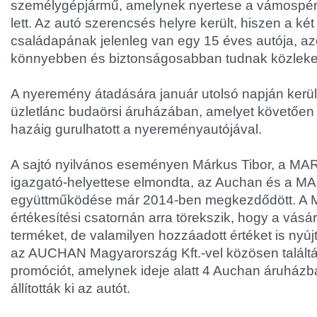
személygépjármű, amelynek nyertese a vámospé
lett. Az autó szerencsés helyre került, hiszen a k
családapának jelenleg van egy 15 éves autója, a
könnyebben és biztonságosabban tudnak közleked
A nyeremény átadására január utolsó napján kerül
üzletlánc budaörsi áruházában, amelyet követően
hazáig gurulhatott a nyereményautójával.
A sajtó nyilvános eseményen Márkus Tibor, a MA
igazgató-helyettese elmondta, az Auchan és a 
együttműködése már 2014-ben megkezdődött. 
értékesítési csatornán arra törekszik, hogy a vás
terméket, de valamilyen hozzáadott értéket is nyújta
az AUCHAN Magyarország Kft.-vel közösen találtá
promóciót, amelynek ideje alatt 4 Auchan áruház
állították ki az autót.