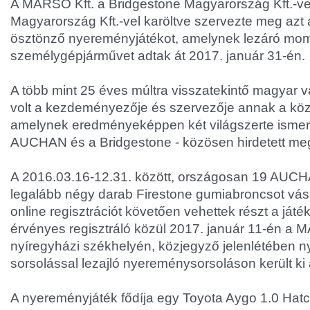
A MARSO Kft. a Bridgestone Magyarország Kft.-v
Magyarország Kft.-vel karöltve szervezte meg azt 
ösztönző nyereményjátékot, amelynek lezáró mo
személygépjárművet adtak át 2017. január 31-én.
A több mint 25 éves múltra visszatekintő magyar v
volt a kezdeményezője és szervezője annak a köz
amelynek eredményeképpen két világszerte ismert 
AUCHAN és a Bridgestone - közösen hirdetett me
A 2016.03.16-12.31. között, országosan 19 AUC
legalább négy darab Firestone gumiabroncsot vás
online regisztrációt követően vehettek részt a játé
érvényes regisztráló közül 2017. január 11-én a 
nyíregyházi székhelyén, közjegyző jelenlétében n
sorsolással lezajló nyereménysorsoláson került ki 
A nyereményjáték fődíja egy Toyota Aygo 1.0 Hat