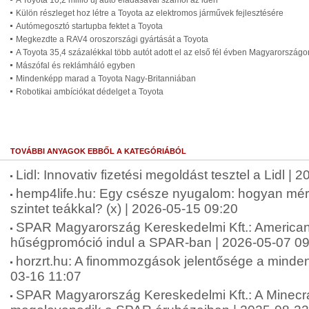
A Toyota 10,2 millió új autó eladásával számol az idén
Külön részleget hoz létre a Toyota az elektromos járművek fejlesztésére
Autómegosztó startupba fektet a Toyota
Megkezdte a RAV4 oroszországi gyártását a Toyota
A Toyota 35,4 százalékkal több autót adott el az első fél évben Magyarországo
Mászófal és reklámháló egyben
Mindenképp marad a Toyota Nagy-Britanniában
Robotikai ambíciókat dédelget a Toyota
TOVÁBBI ANYAGOK EBBŐL A KATEGÓRIÁBÓL
Lidl: Innovativ fizetési megoldást tesztel a Lidl |
hemp4life.hu: Egy csésze nyugalom: hogyan mérsé
szintet teákkal? (x) | 2026-05-15 09:20
SPAR Magyarország Kereskedelmi Kft.: American 
hűségpromóció indul a SPAR-ban | 2026-05-07 09
horzrt.hu: A finommozgások jelentősége a minde
03-16 11:07
SPAR Magyarország Kereskedelmi Kft.: A Minecra