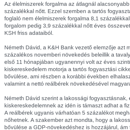
Az élelmiszerek forgalma az átlagnál alacsonyabb
százalékkal nőtt. Ezzel szemben a tartós fogyasz
foglaló nem élelmiszerek forgalma 8,1 százalékka
forgalom pedig 3,9 százalékkal nőtt éves összevet
KSH friss adataiból.
Németh Dávid, a K&H Bank vezető elemzője azt m
százalékos novemberi növekedés beleillik a tavaly
első 11 hónapjában ugyanennyi volt az éves szin
kiskereskedelem motorja a tartós fogyasztási cik
bővülése, ami részben a korábbi években elhalaszt
valamint a nettó reálbérek növekedésével magyar
Németh Dávid szerint a lakossági fogyasztásnak, 
kiskereskedelemnek az idén is támaszt adhat a f
A reálbérek ugyanis várhatóan 5 százalékot meg
nőhetnek. A szakember azt mondta, hogy a lakoss
bővülése a GDP-növekedéshez is hozzájárul, ám 