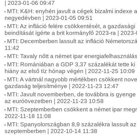
| 2023-01-06 09:47
MTI: K&H: enyhén javult a cégek bizalmi indexe a
negyedévben | 2023-01-05 09:51
MTI: Az infláció felére csökkentését, a gazdaság
beindítását ígérte a brit kormányfő 2023-ra | 2023
MTI: Decemberben lassult az infláció Németorsz
11:42
MTI: Tavaly nőtt a német ipar energiafelhasználá
MTI: Romániában a GDP 3,37 százalékát tette ki 
hiány az első tíz hónap végén | 2022-11-25 10:09
MTI: A vártnál nagyobb mértékben csökkent nov
gazdaság teljesítménye | 2022-11-23 12:47
MTI: Javult novemberben, de továbbra is gyenge 
az euróövezetben | 2022-11-23 10:58
MTI: Szeptemberben csökkent a német ipar megr
2022-11-18 11:08
MTI: Spanyolországban 8,9 százalékra lassult az 
szeptemberben | 2022-10-14 11:38