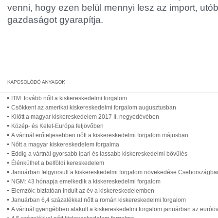
venni, hogy ezen belül mennyi lesz az import, utób
gazdaságot gyarapítja.
ITM: tovább nőtt a kiskereskedelmi forgalom
Csökkent az amerikai kiskereskedelmi forgalom augusztusban
Kilőtt a magyar kiskereskedelem 2017 II. negyedévében
Közép- és Kelet-Európa feljövőben
A vártnál erőteljesebben nőtt a kiskereskedelmi forgalom májusban
Nőtt a magyar kiskereskedelem forgalma
Eddig a vártnál gyorsabb ipari és lassabb kiskereskedelmi bővülés
Élénkülhet a belföldi kereskedelem
Januárban felgyorsult a kiskereskedelmi forgalom növekedése Csehországba
NGM: 43 hónapja emelkedik a kiskereskedelmi forgalom
Elemzők: biztatóan indult az év a kiskereskedelemben
Januárban 6,4 százalékkal nőtt a román kiskereskedelmi forgalom
A vártnál gyengébben alakult a kiskereskedelmi forgalom januárban az euróö