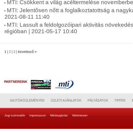
MTI: Csökkent a világ acéltermelése novemberbe
MTI: Jelentősen nőtt a foglalkoztatottság a nagyka
2021-08-11 11:40
MTI: Lassult a feldolgozóipari aktivitás növekedé
régióban | 2021-05-17 10:40
|
|
|
1
2
3
következő »
PARTNEREINK
SAJTÓKÖZLEMÉNYEK
ÜZLETI AJÁNLATOK
PÁLYÁZATOK
TIPPEK
Jogi tudnivalók
Impresszum
Médiaajánlat
Webmester