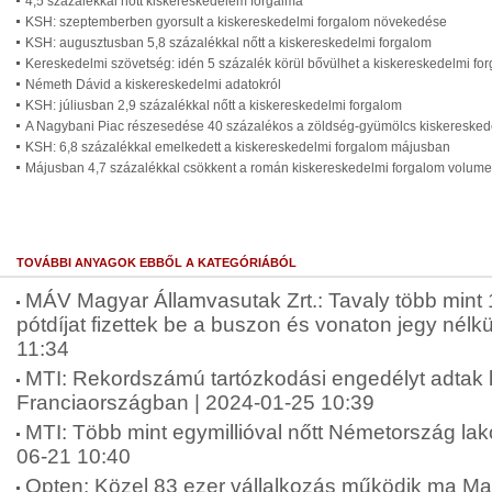
4,5 százalékkal nőtt kiskereskedelem forgalma
KSH: szeptemberben gyorsult a kiskereskedelmi forgalom növekedése
KSH: augusztusban 5,8 százalékkal nőtt a kiskereskedelmi forgalom
Kereskedelmi szövetség: idén 5 százalék körül bővülhet a kiskereskedelmi fo
Németh Dávid a kiskereskedelmi adatokról
KSH: júliusban 2,9 százalékkal nőtt a kiskereskedelmi forgalom
A Nagybani Piac részesedése 40 százalékos a zöldség-gyümölcs kiskereske
KSH: 6,8 százalékkal emelkedett a kiskereskedelmi forgalom májusban
Májusban 4,7 százalékkal csökkent a román kiskereskedelmi forgalom volum
TOVÁBBI ANYAGOK EBBŐL A KATEGÓRIÁBÓL
MÁV Magyar Államvasutak Zrt.: Tavaly több mint 14
pótdíjat fizettek be a buszon és vonaton jegy nélk
11:34
MTI: Rekordszámú tartózkodási engedélyt adtak k
Franciaországban | 2024-01-25 10:39
MTI: Több mint egymillióval nőtt Németország lak
06-21 10:40
Opten: Közel 83 ezer vállalkozás működik ma Ma