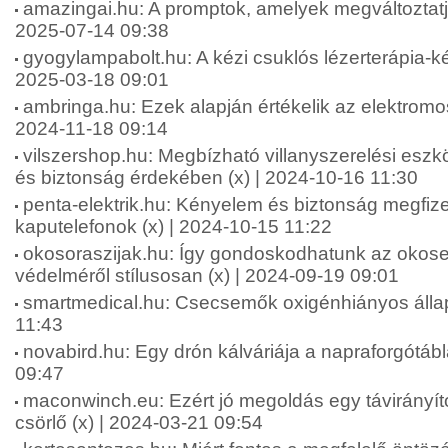
amazingai.hu: A promptok, amelyek megváltoztatjá
2025-07-14 09:38
gyogylampabolt.hu: A kézi csuklós lézerterápia-ké
2025-03-18 09:01
ambringa.hu: Ezek alapján értékelik az elektromos
2024-11-18 09:14
vilszershop.hu: Megbízható villanyszerelési esz
és biztonság érdekében (x) | 2024-10-16 11:30
penta-elektrik.hu: Kényelem és biztonság megfiz
kaputelefonok (x) | 2024-10-15 11:22
okosoraszijak.hu: Így gondoskodhatunk az okos
védelméről stílusosan (x) | 2024-09-19 09:01
smartmedical.hu: Csecsemők oxigénhiányos állap
11:43
novabird.hu: Egy drón kálváriája a napraforgótáb
09:47
maconwinch.eu: Ezért jó megoldás egy távirányít
csörlő (x) | 2024-03-21 09:54