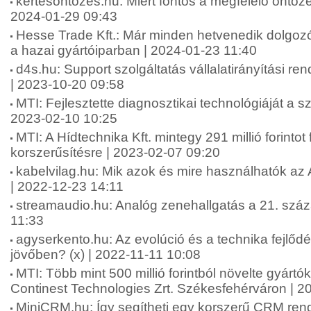
kertesontozes.hu: Miért fontos a megfelelő öntözé
2024-01-29 09:43
Hesse Trade Kft.: Már minden hetvenedik dolgozór
a hazai gyártóiparban | 2024-01-23 11:40
d4s.hu: Support szolgáltatás vállalatirányítási re
| 2023-10-20 09:58
MTI: Fejlesztette diagnosztikai technológiáját a sz
2023-02-10 10:25
MTI: A Hídtechnika Kft. mintegy 291 millió forintot 
korszerűsítésre | 2023-02-07 09:20
kabelvilag.hu: Mik azok és mire használhatók az
| 2022-12-23 14:11
streamaudio.hu: Analóg zenehallgatás a 21. szá
11:33
agyserkento.hu: Az evolúció és a technika fejlődé
jövőben? (x) | 2022-11-11 10:08
MTI: Több mint 500 millió forintból növelte gyártó
Continest Technologies Zrt. Székesfehérváron | 2
MiniCRM.hu: Így segítheti egy korszerű CRM rends