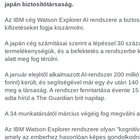
japán biztosítótársaság.
Az IBM cég Watson Explorer AI rendszere a biztosí
kifizetéseket fogja kiszámolni.
A japán cég számításai szerint a lépéssel 30 száz
termelékenységük, és a befektetés a rendszerbe 
alatt meg fog térülni.
A január elejétől alkalmazott AI-rendszer 200 millió
forint) került, és segítségével már egy év után 140 m
meg a társaság. A rendszer fenntartása évente 15 m
adta hírül a The Guardian brit napilap.
A 34 munkatársától március végéig fog megválni a 
Az IBM Watson Explorer rendszere olyan "kognitív 
amely az emberhez hasonlóan képes gondolkodni,