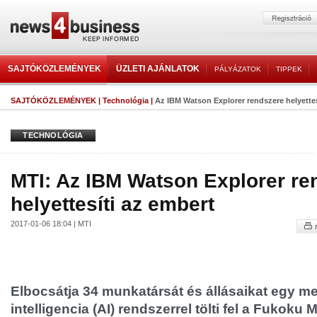
SAJTÓKÖZLEMÉNYEK
ÜZLETI AJÁNLATOK
PÁLYÁZATOK
TIPPEK
SAJTÓKÖZLEMÉNYEK
|
Technológia
|
Az IBM Watson Explorer rendszere helyettes
TECHNOLÓGIA
MTI: Az IBM Watson Explorer re
helyettesíti az embert
2017-01-06 18:04 | MTI
Elbocsátja 34 munkatársát és állásaikat egy m
intelligencia (AI) rendszerrel tölti fel a Fukoku