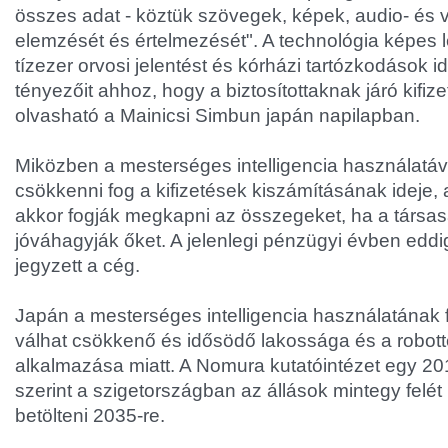
összes adat - köztük szövegek, képek, audio- és v
elemzését és értelmezését". A technológia képes l
tízezer orvosi jelentést és kórházi tartózkodások 
tényezőit ahhoz, hogy a biztosítottaknak járó kifiz
olvasható a Mainicsi Simbun japán napilapban.
Miközben a mesterséges intelligencia használatáv
csökkenni fog a kifizetések kiszámításának ideje, a
akkor fogják megkapni az összegeket, ha a társa
jóváhagyják őket. A jelenlegi pénzügyi évben eddig
jegyzett a cég.
Japán a mesterséges intelligencia használatának f
válhat csökkenő és idősödő lakossága és a robott
alkalmazása miatt. A Nomura kutatóintézet egy 20
szerint a szigetországban az állások mintegy felét
betölteni 2035-re.