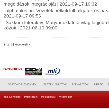
megoldások integrációját | 2021-09-17 10:32
alphafules.hu: Vezeték nélküli fülhallgatók és has
2021-09-17 09:56
Sakkom Interaktív: Magyar oktató a világ legjobb
között | 2021-06-10 09:00
|
|
|
1
2
3
következő »
PARTNEREINK
SAJTÓKÖZLEMÉNYEK
ÜZLETI AJÁNLATOK
PÁLYÁZATOK
TIPPEK
Jogi tudnivalók
Impresszum
Médiaajánlat
Webmester