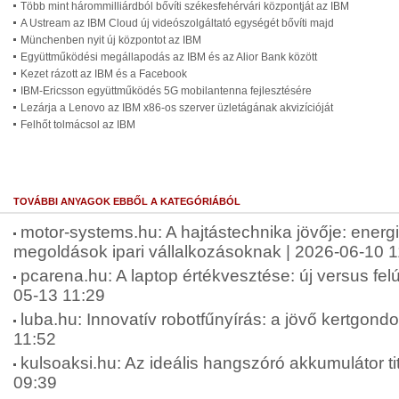
Több mint hárommilliárdból bővíti székesfehérvári központját az IBM
A Ustream az IBM Cloud új videószolgáltató egységét bővíti majd
Münchenben nyit új központot az IBM
Együttműködési megállapodás az IBM és az Alior Bank között
Kezet rázott az IBM és a Facebook
IBM-Ericsson együttműködés 5G mobilantenna fejlesztésére
Lezárja a Lenovo az IBM x86-os szerver üzletágának akvizícióját
Felhőt tolmácsol az IBM
TOVÁBBI ANYAGOK EBBŐL A KATEGÓRIÁBÓL
motor-systems.hu: A hajtástechnika jövője: energ
megoldások ipari vállalkozásoknak | 2026-06-10 1
pcarena.hu: A laptop értékvesztése: új versus felúj
05-13 11:29
luba.hu: Innovatív robotfűnyírás: a jövő kertgond
11:52
kulsoaksi.hu: Az ideális hangszóró akkumulátor tit
09:39