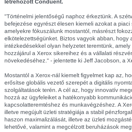
létrehozott Conduent.
"Történelmi jelentőségű naphoz érkeztünk. A szétv
befejezése egyrészt élesen kiemeli azokat a piac
amelyekre fókuszálunk mostantól, másrészt fokozza
elkötelezettségünket. Biztos vagyok abban, hogy a
intézkedésekkel olyan helyzetet teremtünk, amel
hozzájárul a Xerox sikereihez és a vállalati részv
növekedéséhez." - jelentette ki Jeff Jacobson, a X
Mostantól a Xerox-nál kiemelt figyelmet kap az, ho
erősítse globális vezető szerepét a digitális nyomt
szolgáltatások terén. A cél az, hogy innovatív me
hozzá az ügyfeleiket a hatékonyabb kommunikáci
kapcsolatteremtéshez és munkavégzéshez. A Xero
illetve megújult üzleti stratégiája a stabil pénzforga
haszon maximalizálását, illetve az üzleti mozgástér
lehetővé, valamint a megcélzott beruházások megv