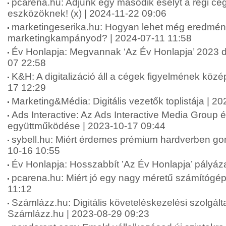
pcarena.hu: Adjunk egy második esélyt a régi cég
eszközöknek! (x) | 2024-11-22 09:06
marketingeserika.hu: Hogyan lehet még eredmé
marketingkampányod? | 2024-07-11 11:58
Év Honlapja: Megvannak ‘Az Év Honlapja’ 2023 díj
07 22:58
K&H: A digitalizáció áll a cégek figyelmének köz
17 12:29
Marketing&Média: Digitális vezetők toplistája | 2
Ads Interactive: Az Ads Interactive Media Group é
együttműködése | 2023-10-17 09:44
sybell.hu: Miért érdemes prémium hardverben gon
10-16 10:55
Év Honlapja: Hosszabbít ’Az Év Honlapja’ pályáza
pcarena.hu: Miért jó egy nagy méretű számítógép
11:12
Számlázz.hu: Digitális követeléskezelési szolgáltat
Számlázz.hu | 2023-08-29 09:23