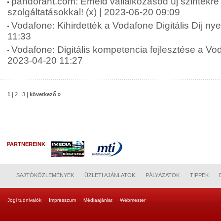
pandorant.com: Emeld vállalkozásod új szintekre K
szolgáltatásokkal! (x) | 2023-06-20 09:09
Vodafone: Kihirdették a Vodafone Digitális Díj nye
11:33
Vodafone: Digitális kompetencia fejlesztése a Vo
2023-04-20 11:27
|
|
|
1
2
3
következő »
PARTNEREINK
SAJTÓKÖZLEMÉNYEK
ÜZLETI AJÁNLATOK
PÁLYÁZATOK
TIPPEK
Jogi tudnivalók
Impresszum
Médiaajánlat
Webmester