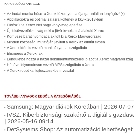
Az irodai munka hőse: a Xerox lézernyomtatója garantáltan lenyűgöz! (x)
Applikációkra és optimalizálásra költenek a kkv-k 2018-ban
Elkészült a Xerox idei nagy könyvmeglepetése
Új felsővezetőkkel vág neki a jövő évnek az átalakuló Xerox
Környezetbarát nyomdát alakított ki a Xerox Magyarország
Minden közösségi mutatóján javított a Xerox az elmúlt évben
A Xerox idén is vezető munkafolyamat szolgáltató
Elismerés a Xeroxnak
Lendületbe hozza a hazai dokumentumkezelési piacot a Xerox Magyarország
Hét éve folyamatosan vezető MPS szolgáltató a Xerox
A Xerox robotikai fejlesztésekbe invesztál
TOVÁBBI ANYAGOK EBBŐL A KATEGÓRIÁBÓL
Samsung: Magyar diákok Koreában | 2026-07-07
IVSZ: Kiberbiztonsági szakértő a digitális gazdas
| 2026-05-16 09:14
DetSystems Shop: Az automatizáció lehetőségei: 