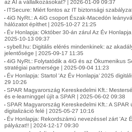
az AI a vállalkozásokat? | 2026-01-09 09:37
ITSecure: Miért fontos az IT biztonsági szabályz
4iG NyRt.: A 4iG csoport Észak-Macedón leányvál
hálózatot építhet | 2025-10-27 21:25
Év Honlapja: Október 30-án zárul Az Év Honlapja 
2025-10-13 09:37
sybell.hu: Digitális elérés mindenkinek: az akad
jelentősége | 2025-09-17 11:35
4iG NyRt.: Folytatódik a 4iG és az Ökumenikus 
stratégiai partnersége | 2025-09-04 11:23
Év Honlapja: Startol ’Az Év Honlapja’ 2025 digitál
29 10:26
SPAR Magyarország Kereskedelmi Kft.: Mesterség
és e-learninggel újít a SPAR | 2025-06-02 09:38
SPAR Magyarország Kereskedelmi Kft.: A SPAR új
digitalizáció felé | 2025-05-27 10:16
Év Honlapja: Rekordszámú nevezéssel zárt ’Az É
pályázat!! | 2024-12-17 09:30