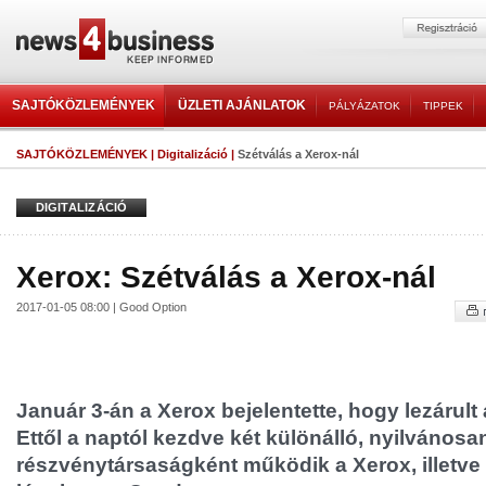
SAJTÓKÖZLEMÉNYEK
ÜZLETI AJÁNLATOK
PÁLYÁZATOK
TIPPEK
SAJTÓKÖZLEMÉNYEK
|
Digitalizáció
|
Szétválás a Xerox-nál
DIGITALIZÁCIÓ
Xerox: Szétválás a Xerox-nál
2017-01-05 08:00 | Good Option
Január 3-án a Xerox bejelentette, hogy lezárult 
Ettől a naptól kezdve két különálló, nyilváno
részvénytársaságként működik a Xerox, illetve