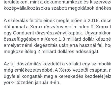
területeken, mint a dokumentumkezelés kiszervezé
középvállalkozásokra szabott megoldások értékes
A szétválás feltételeinek megfelelően a 2016. dec
dátummal a Xerox részvényesei minden öt Xerox 
egy Conduent törzsrészvényt kaptak. Ugyanakkor 
összefüggésben a Xerox 1,8 milliárd dollár készpé
amelyet némi kiegészítés után arra használ fel, h
megközelítőleg 2 milliárd dolláros adósságát.
Az új időszámítás kezdetét a vállalat egy szimbol
még emlékezetesebbé. A Xerox vezetői csapata, m
ügyfelei kongatták meg a kereskedés kezdetét jel
york-i tőzsdén január 4-én.