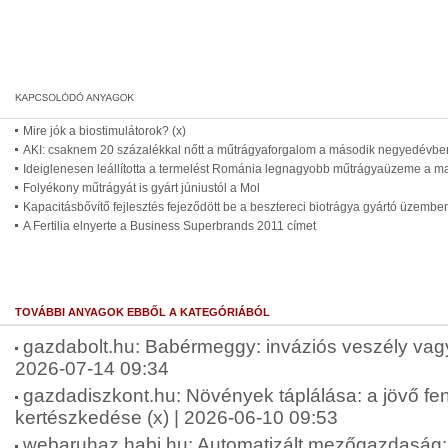
Mire jók a biostimulátorok? (x)
AKI: csaknem 20 százalékkal nőtt a műtrágyaforgalom a második negyedévbe
Ideiglenesen leállította a termelést Románia legnagyobb műtrágyaüzeme a m
Folyékony műtrágyát is gyárt júniustól a Mol
Kapacitásbővítő fejlesztés fejeződött be a besztereci biotrágya gyártó üzembe
A Fertilia elnyerte a Business Superbrands 2011 címet
TOVÁBBI ANYAGOK EBBŐL A KATEGÓRIÁBÓL
gazdabolt.hu: Babérmeggy: inváziós veszély vagy 
2026-07-14 09:34
gazdadiszkont.hu: Növények táplálása: a jövő fen
kertészkedése (x) | 2026-06-10 09:53
webaruhaz.habi.hu: Automatizált mezőgazdaság: 