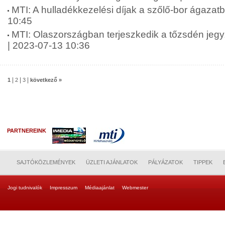
MTI: A hulladékkezelési díjak a szőlő-bor ágazat
10:45
MTI: Olaszországban terjeszkedik a tőzsdén jeg
| 2023-07-13 10:36
|
|
|
1
2
3
következő »
PARTNEREINK
SAJTÓKÖZLEMÉNYEK
ÜZLETI AJÁNLATOK
PÁLYÁZATOK
TIPPEK
Jogi tudnivalók
Impresszum
Médiaajánlat
Webmester