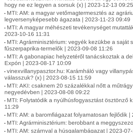
hogy ne ez legyen a sorsuk (x) | 2023-12-13 09:2
MTI: AM: a magyar vetőmagtermesztés az agrári
legversenyképesebb ágazata | 2023-11-23 09:49
MTI: A magyar méhészeti tevékenységet mutatták
2023-10-16 11:31
MTI: Agrárminisztérium: vegyék kezükbe a saját 
fűszerpaprika-termelők | 2023-09-08 11:26
MTI: A gabonapiac helyzetéről tanácskoztak a d
Expón | 2023-08-17 10:09
vinexvillanypasztor.hu: Karámháló vagy villanypás
válasszuk? (x) | 2023-08-15 11:59
MTI: AKI: csaknem 20 százalékkal nőtt a műtrág
negyedévben | 2023-08-08 09:22
MTI: Folytatódik a nyúlhúsfogyasztást ösztönző
11:29
MTI: AM: a baromfiágazat folyamatosan fejlődik |
MTI: Agrárminisztérium: berobbant a meggyszezo
MTI: AM: szárnyal a húsgalambágazat | 2023-07