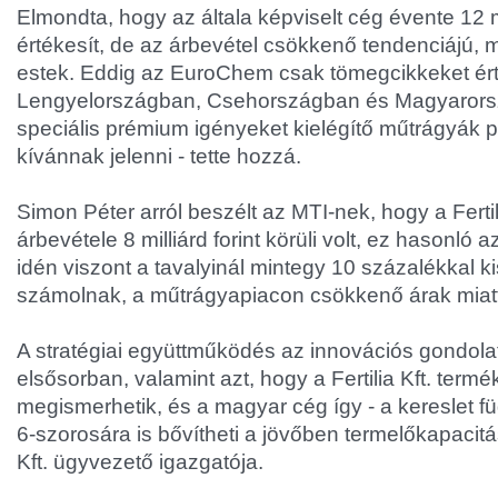
Elmondta, hogy az általa képviselt cég évente 12 m
értékesít, de az árbevétel csökkenő tendenciájú, 
estek. Eddig az EuroChem csak tömegcikkeket ért
Lengyelországban, Csehországban és Magyarors
speciális prémium igényeket kielégítő műtrágyák 
kívánnak jelenni - tette hozzá.
Simon Péter arról beszélt az MTI-nek, hogy a Fertili
árbevétele 8 milliárd forint körüli volt, ez hasonló 
idén viszont a tavalyinál mintegy 10 százalékkal k
számolnak, a műtrágyapiacon csökkenő árak miatt
A stratégiai együttműködés az innovációs gondolato
elsősorban, valamint azt, hogy a Fertilia Kft. termék
megismerhetik, és a magyar cég így - a kereslet 
6-szorosára is bővítheti a jövőben termelőkapacitás
Kft. ügyvezető igazgatója.