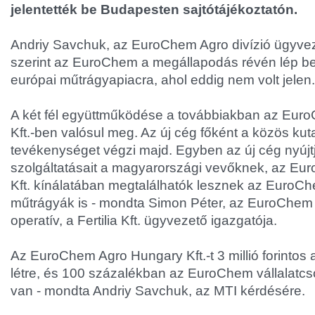
jelentették be Budapesten sajtótájékoztatón.
Andriy Savchuk, az EuroChem Agro divízió ügyvez
szerint az EuroChem a megállapodás révén lép be
európai műtrágyapiacra, ahol eddig nem volt jelen.
A két fél együttműködése a továbbiakban az Eu
Kft.-ben valósul meg. Az új cég főként a közös kuta
tevékenységet végzi majd. Egyben az új cég nyújtja
szolgáltatásait a magyarországi vevőknek, az E
Kft. kínálatában megtalálhatók lesznek az EuroChe
műtrágyák is - mondta Simon Péter, az EuroChem 
operatív, a Fertilia Kft. ügyvezető igazgatója.
Az EuroChem Agro Hungary Kft.-t 3 millió forintos 
létre, és 100 százalékban az EuroChem vállalatcs
van - mondta Andriy Savchuk, az MTI kérdésére.