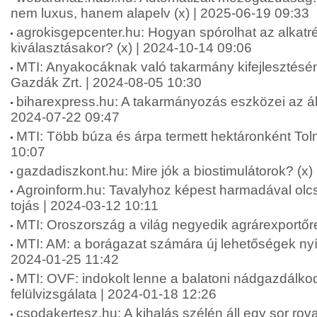
nem luxus, hanem alapelv (x) | 2025-06-19 09:33
agrokisgepcenter.hu: Hogyan spórolhat az alkatr
kiválasztásakor? (x) | 2024-10-14 09:06
MTI: Anyakocáknak való takarmány kifejlesztésén
Gazdák Zrt. | 2024-08-05 10:30
biharexpress.hu: A takarmányozás eszközei az áll
2024-07-22 09:47
MTI: Több búza és árpa termett hektáronként To
10:07
gazdadiszkont.hu: Mire jók a biostimulátorok? (x)
Agroinform.hu: Tavalyhoz képest harmadával olcs
tojás | 2024-03-12 10:11
MTI: Oroszország a világ negyedik agrárexportőr
MTI: AM: a borágazat számára új lehetőségek nyí
2024-01-25 11:42
MTI: OVF: indokolt lenne a balatoni nádgazdálkod
felülvizsgálata | 2024-01-18 12:26
csodakertesz.hu: A kihalás szélén áll egy sor rova