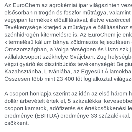
Az EuroChem az agrokémiai ipar világszinten vezet
elsősorban nitrogén és foszfor műtrágya, valamin
vegyipari termékek előállításával, illetve vasérccel 
Tevékenysége kiterjed a műtrágya előállításához
szénhidrogén kitermelésre is. Az EuroChem jelenl
kitermelésű kálium bánya zöldmezős fejlesztésén 
Oroszországban, a Volga térségben és Uszolszkij t
vállalatcsoport székhelye Svájcban, Zug helységbe
végzi gyártó és disztribúciós tevékenységét Belg
Kazahsztánba, Litvániába, az Egyesült Államokb
Összesen több mint 23 400 főt foglalkoztat világszer
A csoport honlapja szerint az idén az első három 
dollár árbevételt értek el, 5 százalékkal kevesebbe
csoport kamatok, adófizetés és értékcsökkenési leí
eredménye (EBITDA) eredménye 33 százalékkal, 81
csökkent.