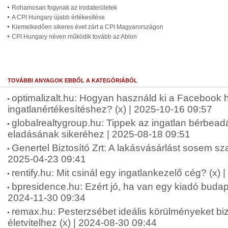
Rohamosan fogynak az irodaterületek
A CPI Hungary újabb értékesítése
Kiemelkedően sikeres évet zárt a CPI Magyarországon
CPI Hungary néven működik tovább az Ablon
TOVÁBBI ANYAGOK EBBŐL A KATEGÓRIÁBÓL
optimalizalt.hu: Hogyan használd ki a Facebook 
ingatlanértékesítéshez? (x) | 2025-10-16 09:57
globalrealtygroup.hu: Tippek az ingatlan bérbea
eladásának sikeréhez | 2025-08-18 09:51
Genertel Biztosító Zrt: A lakásvásárlást sosem sz
2025-04-23 09:41
rentify.hu: Mit csinál egy ingatlankezelő cég? (x)
bpresidence.hu: Ezért jó, ha van egy kiadó budape
2024-11-30 09:34
remax.hu: Pesterzsébet ideális körülményeket bi
életvitelhez (x) | 2024-08-30 09:44