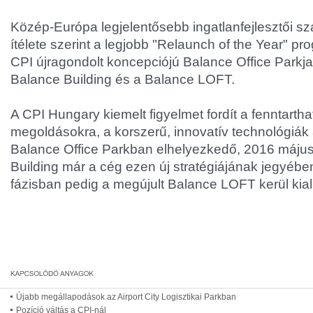
Közép-Európa legjelentősebb ingatlanfejlesztői sz
ítélete szerint a legjobb "Relaunch of the Year" pr
CPI újragondolt koncepciójú Balance Office Parkja
Balance Building és a Balance LOFT.
A CPI Hungary kiemelt figyelmet fordít a fenntarth
megoldásokra, a korszerű, innovatív technológiák
Balance Office Parkban elhelyezkedő, 2016 máju
Building már a cég ezen új stratégiájának jegyében
fázisban pedig a megújult Balance LOFT kerül kial
Újabb megállapodások az Airport City Logisztikai Parkban
Pozíció váltás a CPI-nál