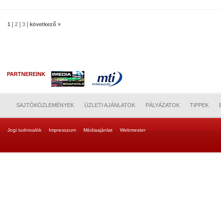
|
|
|
1
2
3
következő »
PARTNEREINK
SAJTÓKÖZLEMÉNYEK
ÜZLETI AJÁNLATOK
PÁLYÁZATOK
TIPPEK
Jogi tudnivalók
Impresszum
Médiaajánlat
Webmester