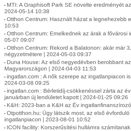
MTI: A Graphisoft Park SE növelte eredményét a
2024-05-14 10:38
Otthon Centrum: Használt házat a legnehezebb e
10:53
Otthon Centrum: Emelkednek az árak a fővárosi i
05-07 09:07
Otthon Centrum: Rekord a Balatonon: akár már 3,2
négyzetmétere | 2024-05-03 09:37
Duna House: Az első negyedévben berobbant az i
Magyarországon | 2024-04-03 11:53
ingatlan.com : A nők szerepe az ingatlanpiacon is
2024-03-08 09:25
ingatlan.com : Bérletidíj-csökkenéssel zárta az év
januárban új lendületet kapott | 2024-01-25 09:26
K&H: 2023-ban a K&H az Év ingatlanfinanszírozó
Otpotthon.hu: Úgy látszik most, az első évforduló 
ingatlanpiacon | 2023-08-01 10:52
ICON facility: Korszerűsítési hullámra számítanak