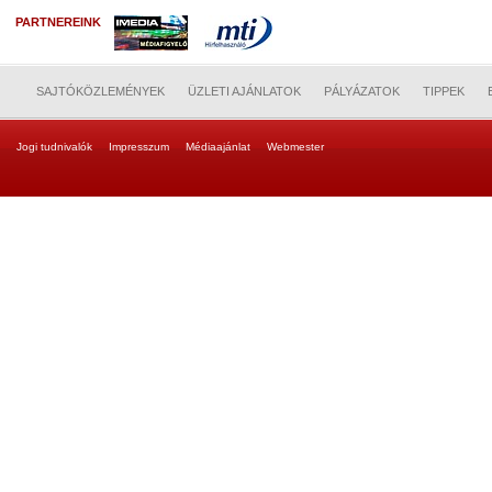
PARTNEREINK
SAJTÓKÖZLEMÉNYEK
ÜZLETI AJÁNLATOK
PÁLYÁZATOK
TIPPEK
Jogi tudnivalók
Impresszum
Médiaajánlat
Webmester