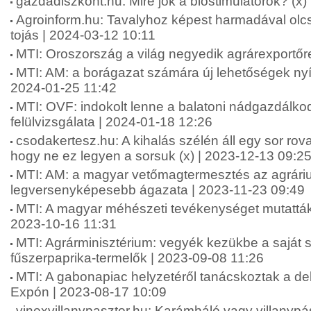
gazdadiszkont.hu: Mire jók a biostimulátorok? (x)
Agroinform.hu: Tavalyhoz képest harmadával olcs
tojás | 2024-03-12 10:11
MTI: Oroszország a világ negyedik agrárexportőr
MTI: AM: a borágazat számára új lehetőségek nyí
2024-01-25 11:42
MTI: OVF: indokolt lenne a balatoni nádgazdálkod
felülvizsgálata | 2024-01-18 12:26
csodakertesz.hu: A kihalás szélén áll egy sor rova
hogy ne ez legyen a sorsuk (x) | 2023-12-13 09:2
MTI: AM: a magyar vetőmagtermesztés az agrári
legversenyképesebb ágazata | 2023-11-23 09:49
MTI: A magyar méhészeti tevékenységet mutatták
2023-10-16 11:31
MTI: Agrárminisztérium: vegyék kezükbe a saját 
fűszerpaprika-termelők | 2023-09-08 11:26
MTI: A gabonapiac helyzetéről tanácskoztak a d
Expón | 2023-08-17 10:09
vinexvillanypasztor.hu: Karámháló vagy villanypás