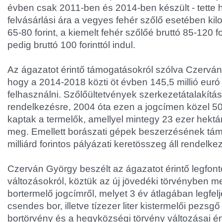
évben csak 2011-ben és 2014-ben készült - tette 
felvásárlási ára a vegyes fehér szőlő esetében ki
65-80 forint, a kiemelt fehér szőlőé bruttó 85-120 f
pedig bruttó 100 forinttól indul.
Az ágazatot érintő támogatásokról szólva Czerván
hogy a 2014-2018 közti öt évben 145,5 millió euró 
felhasználni. Szőlőültetvények szerkezetátalakításá
rendelkezésre, 2004 óta ezen a jogcímen közel 50 m
kaptak a termelők, amellyel mintegy 23 ezer hektár
meg. Emellett borászati gépek beszerzésének tá
milliárd forintos pályázati keretösszeg áll rendelke
Czerván György beszélt az ágazatot érintő legfon
változásokról, köztük az új jövedéki törvényben m
bortermelő jogcímről, melyet 3 év átlagában legfelj
csendes bor, illetve tízezer liter kistermelői pezsgő
bortörvény és a hegyközségi törvény változásai é