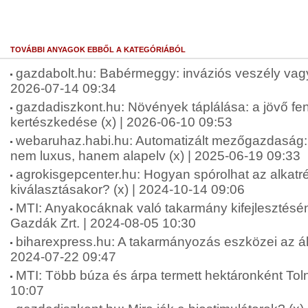
TOVÁBBI ANYAGOK EBBŐL A KATEGÓRIÁBÓL
gazdabolt.hu: Babérmeggy: inváziós veszély vagy 
2026-07-14 09:34
gazdadiszkont.hu: Növények táplálása: a jövő fen
kertészkedése (x) | 2026-06-10 09:53
webaruhaz.habi.hu: Automatizált mezőgazdaság: 
nem luxus, hanem alapelv (x) | 2025-06-19 09:33
agrokisgepcenter.hu: Hogyan spórolhat az alkatr
kiválasztásakor? (x) | 2024-10-14 09:06
MTI: Anyakocáknak való takarmány kifejlesztésén
Gazdák Zrt. | 2024-08-05 10:30
biharexpress.hu: A takarmányozás eszközei az áll
2024-07-22 09:47
MTI: Több búza és árpa termett hektáronként To
10:07