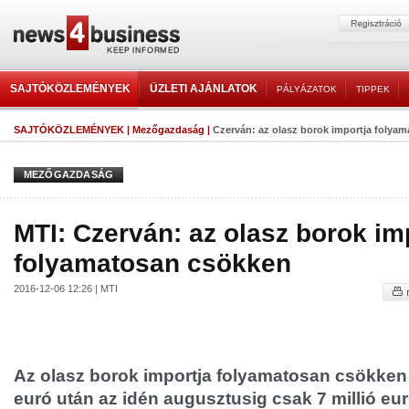
SAJTÓKÖZLEMÉNYEK
ÜZLETI AJÁNLATOK
PÁLYÁZATOK
TIPPEK
SAJTÓKÖZLEMÉNYEK
|
Mezőgazdaság
|
Czerván: az olasz borok importja folya
MEZŐGAZDASÁG
MTI: Czerván: az olasz borok im
folyamatosan csökken
2016-12-06 12:26 | MTI
Az olasz borok importja folyamatosan csökken -
euró után az idén augusztusig csak 7 millió eur