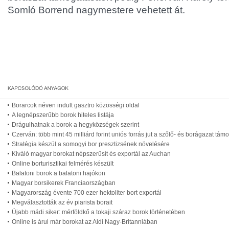
Somló Borrend nagymestere vehetett át.
Borarcok néven indult gasztro közösségi oldal
A legnépszerűbb borok hiteles listája
Drágulhatnak a borok a hegyközségek szerint
Czerván: több mint 45 milliárd forint uniós forrás jut a szőlő- és borágazat tám
Stratégia készül a somogyi bor presztizsének növelésére
Kiváló magyar borokat népszerűsít és exportál az Auchan
Online borturisztikai felmérés készült
Balatoni borok a balatoni hajókon
Magyar borsikerek Franciaországban
Magyarország évente 700 ezer hektoliter bort exportál
Megválasztották az év piarista borait
Újabb mádi siker: mérföldkő a tokaji száraz borok történetében
Online is árul már borokat az Aldi Nagy-Britanniában