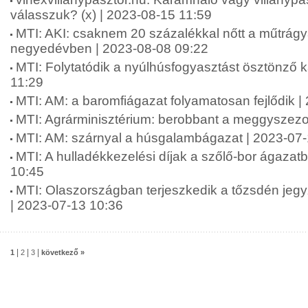
válasszuk? (x) | 2023-08-15 11:59
MTI: AKI: csaknem 20 százalékkal nőtt a műtrág
negyedévben | 2023-08-08 09:22
MTI: Folytatódik a nyúlhúsfogyasztást ösztönző
11:29
MTI: AM: a baromfiágazat folyamatosan fejlődik |
MTI: Agrárminisztérium: berobbant a meggyszezo
MTI: AM: szárnyal a húsgalambágazat | 2023-07
MTI: A hulladékkezelési díjak a szőlő-bor ágazat
10:45
MTI: Olaszországban terjeszkedik a tőzsdén jeg
| 2023-07-13 10:36
|
|
|
1
2
3
következő »