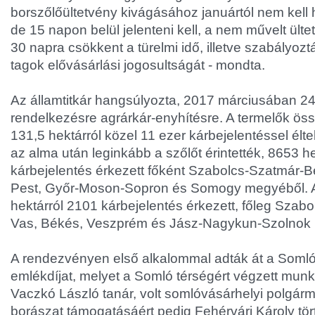
borszőlőültetvény kivágásához januártól nem kell 
de 15 napon belül jelenteni kell, a nem művelt ült
30 napra csökkent a türelmi idő, illetve szabályoz
tagok elővásárlási jogosultságát - mondta.
Az államtitkár hangsúlyozta, 2017 márciusában 24 mi
rendelkezésre agrárkár-enyhítésre. A termelők ös
131,5 hektárról közel 11 ezer kárbejelentéssel élte
az alma után leginkább a szőlőt érintették, 8653 h
kárbejelentés érkezett főként Szabolcs-Szatmár-B
Pest, Győr-Moson-Sopron és Somogy megyéből. A
hektárról 2101 kárbejelentés érkezett, főleg Szab
Vas, Békés, Veszprém és Jász-Nagykun-Szolnok
A rendezvényen első alkalommal adták át a Somlóé
emlékdíjat, melyet a Somló térségért végzett mun
Vaczkó László tanár, volt somlóvásárhelyi polgárm
borászat támogatásáért pedig Fehérvári Károly tör