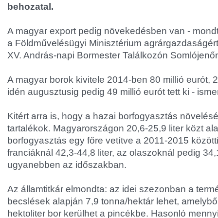
behozatal.
A magyar export pedig növekedésben van - mondt
a Földművelésügyi Minisztérium agrárgazdaságért f
XV. András-napi Bormester Találkozón Somlójenő
A magyar borok kivitele 2014-ben 80 millió eurót, 2
idén augusztusig pedig 49 millió eurót tett ki - ismer
Kitért arra is, hogy a hazai borfogyasztás növel
tartalékok. Magyarországon 20,6-25,9 liter közt al
borfogyasztás egy főre vetítve a 2011-2015 között
franciáknál 42,3-44,8 liter, az olaszoknál pedig 34,1
ugyanebben az időszakban.
Az államtitkár elmondta: az idei szezonban a term
becslések alapján 7,9 tonna/hektár lehet, amelyből
hektoliter bor kerülhet a pincékbe. Hasonló mennyi