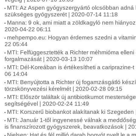
MTI: Az Aspen gyógyszergyártó olcsóbban adná 
szükséges gyógyszerét | 2020-07-14 11:18
Manna: 9 ok, ami miatt a zöldkagyló nem hiányozha
2020-04-22 06:11
mehpempo.eu: Hogyan érdemes szedni a vitamino
22 05:44
MTI: Felfüggesztették a Richter méhmióma ellen
forgalmazását | 2020-03-13 10:07
MTI: Dél-Koreában is értékesítheti a cariprazine-t
06 14:04
MTI: Benyújtotta a Richter új fogamzásgátló kés
törzskönyvezési kérelmét | 2020-02-28 09:15
MTI: Először találtak új antibiotikumot mesterséges
segítségével | 2020-02-24 11:49
MTI: Korszerű biobankot alakítanak ki Szegeden 
MTI: Január 1-től ingyenessé válnak a meddőség
is finanszírozott gyógyszerek, beavatkozások | 2
Nielsen: Hat és fél millió darab bogyót nyelt le a