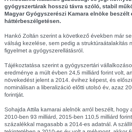
gyógyszertárak hosszú távra szóló, stabil műkö
Magyar Gyógyszerészi Kamara elnöke beszélt 
háttérbeszélgetésen.
Hankó Zoltán szerint a következő években már s
válság kezelése, sem pedig a struktúraátalakítás 
figyelmet a gyógyszerellátásról.
Tájékoztatása szerint a gyógyszertári vállalkozás
eredménye a múlt évben 24,5 milliárd forint volt, 
növekedést jelent a 2014. évihez képest, és elős
nominálisan a liberalizáció előtti utolsó év, azaz 20
forintját.
Sohajda Attila kamarai alelnök arról beszélt, hogy 
2010-ben 93 milliárd, 2015-ben 110,5 milliárd forint 
százalékkal magasabb a 2014-es adatnál. A szállít
tekintetében a 2010-es év volt a mélypont, akkor 62,