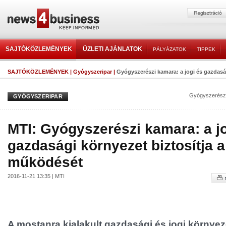
SAJTÓKÖZLEMÉNYEK
ÜZLETI AJÁNLATOK
PÁLYÁZATOK
TIPPEK
SAJTÓKÖZLEMÉNYEK
|
Gyógyszeripar
|
Gyógyszerészi kamara: a jogi és gazdasági
Gyógyszerész
GYÓGYSZERIPAR
MTI: Gyógyszerészi kamara: a j
gazdasági környezet biztosítja a
működését
2016-11-21 13:35 | MTI
A mostanra kialakult gazdasági és jogi környeze