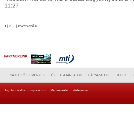
11:27
|
|
|
1
2
3
következő »
PARTNEREINK
SAJTÓKÖZLEMÉNYEK
ÜZLETI AJÁNLATOK
PÁLYÁZATOK
TIPPEK
Jogi tudnivalók
Impresszum
Médiaajánlat
Webmester