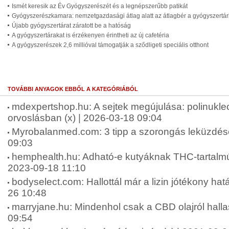
Ismét keresik az Év Gyógyszerészét és a legnépszerűbb patikát
Gyógyszerészkamara: nemzetgazdasági átlag alatt az átlagbér a gyógyszertár
Újabb gyógyszertárat záratott be a hatóság
A gyógyszertárakat is érzékenyen érintheti az új cafetéria
A gyógyszerészek 2,6 millióval támogatják a sződligeti speciális otthont
TOVÁBBI ANYAGOK EBBŐL A KATEGÓRIÁBÓL
mdexpertshop.hu: A sejtek megújulása: polinukleo
orvoslásban (x) | 2026-03-18 09:04
Myrobalanmed.com: 3 tipp a szorongás leküzdésé
09:03
hemphealth.hu: Adható-e kutyáknak THC-tartalmú 
2023-09-18 11:10
bodyselect.com: Hallottál már a lizin jótékony hatá
26 10:48
marryjane.hu: Mindenhol csak a CBD olajról halla
09:54