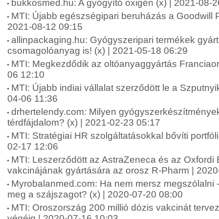
bukkosmed.hu: A gyógyító oxigén (x) | 2021-08-2
MTI: Újabb egészségipari beruházás a Goodwill P
2021-08-12 09:15
allinpackaging.hu: Gyógyszeripari termékek gyárt
csomagolóanyag is! (x) | 2021-05-18 06:29
MTI: Megkezdődik az oltóanyaggyártás Franciao
06 12:10
MTI: Újabb indiai vállalat szerződött le a Szputny
04-06 11:36
drhertelendy.com: Milyen gyógyszerkészítmények
térdfájdalom? (x) | 2021-02-23 05:17
MTI: Stratégiai HR szolgáltatásokkal bővíti portfól
02-17 12:06
MTI: Leszerződött az AstraZeneca és az Oxfordi
vakcinájának gyártására az orosz R-Pharm | 2020
Myrobalanmed.com: Ha nem mersz megszólalni 
meg a szájszagot? (x) | 2020-07-20 08:00
MTI: Oroszország 200 millió dózis vakcinát tervez
végéig | 2020-07-16 10:03