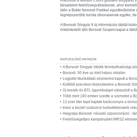
A Borsodi a Molson Coors globális sörgyártó v
társadalmi felelősségvállalásnak, ahol kiemel
Idén a Bükki Nemzeti Parkkal együttműködve ú
legnépszerűbb turista útvonalainak egyike, de
A Borsodi Sörgyár 9 új információs táblát bizt
önkéntesből álló Borsodi Szupercsapat a táblá
A Borsodi Sörgyár ötödik fenntarthatósági je
Borsodi: 50 éve az élet habos oldalán
Legjobb Munkáltató elismerést kapott a Bor
Külföldi piacokon terjeszkedne a Borsodi Sö
Új kreatív és BTL ügynökséget választott a B
Több mint 100 ember szedte a szemetet a B
12 ezer liter tejet kaptak karácsonyra a bor
Indul a bezárt szabolcsi hulladéklerakók reku
Hegyalja-Borsodi: névadó szponzoráció - t
Felelősségetljes kampányáért MRSZ-elisme