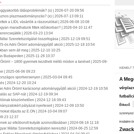
L
eggyakoribb látásproblémák? (x) | 2026-07-20 09:56
sznos plazmaadományozás? (x) | 2026-07-13 09:11
ettek a LIDL vásárlók a rászorulókat | 2026-06-08 10:08
ogyan maradhatunk fittek időskorban? | 2026-04-10 11:47
Szerencsejáték | 2026-03-23 13:04
áltai Szeretetszolgálat összefogása | 2025-12-19 09:51
25-ös Adni Öröm! adománygyűjtő akció | 2025-12-18 10:54
zakban sem áll meg | 2025-12-10 10:25
lás Budapesten | 2025-11-26 10:37
 Öröm! – 1800 gyermek kezdheti méltó módon a tanévet | 2025-09-
ei | 2025-06-06 09:23
országos sportversenyen | 2025-03-04 09:45
A Meg
tés | 2024-12-20 10:24
vérpla
ei Adni Öröm! karácsonyi adománygyűjtő akció | 2024-12-19 10:56
llalás az SAP-nál | 2024-12-19 09:34
futballc
sárlóinak köszönhetően | 2024-12-16 09:43
Étkező
mányzatokért pályázat nyerteseit | 2024-12-09 10:50
amokat díjazta az E.ON | 2024-10-04 09:07
szennyez
09-23 12:37
irodalmi 
enek az elkóborolt kutyák azonosításában | 2024-08-16 11:18
yar Máltai Szeretetszolgálaton keresztül | 2024-06-25 12:59
Zwack