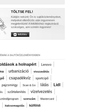
TÖLTSE FEL!
Küldjön nekünk Ön is sajtóközleményeket,
melyeket ellenőrzés után ingyenesen
megjelenítünk! A feltöltéshez regisztráció
szükséges, ami szintén ingyenes!
|
|
oldások a holnapért
Lenovo
|
|
|
urbanizáció
zma
visszaváltás
|
|
|
csapadékvíz
ipő
sportcipő
|
|
|
|
|
látás
Lidl
pajzsmirigy
Scan & Go
|
|
|
vízelvezetés
szőrtelenítés
és
|
|
|
ösztöndíjprogram
szerszám
Mastercard
|
|
külföldi
italcsomagolás