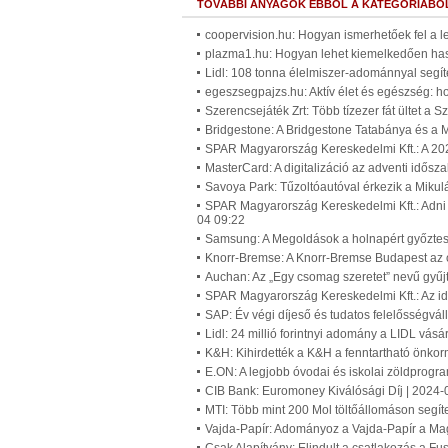
TOVÁBBI ANYAGOK EBBŐL A KATEGÓRIÁBÓ
coopervision.hu: Hogyan ismerhetőek fel a l
plazma1.hu: Hogyan lehet kiemelkedően ha
Lidl: 108 tonna élelmiszer-adománnyal segít
egeszsegpajzs.hu: Aktív élet és egészség: h
Szerencsejáték Zrt: Több tízezer fát ültet a 
Bridgestone: A Bridgestone Tatabánya és a M
SPAR Magyarország Kereskedelmi Kft.: A 20
MasterCard: A digitalizáció az adventi idős
Savoya Park: Tűzoltóautóval érkezik a Miku
SPAR Magyarország Kereskedelmi Kft.: Adni
04 09:22
Samsung: A Megoldások a holnapért győztes
Knorr-Bremse: A Knorr-Bremse Budapest az 
Auchan: Az „Egy csomag szeretet” nevű gyűj
SPAR Magyarország Kereskedelmi Kft.: Az id
SAP: Év végi díjeső és tudatos felelősségvá
Lidl: 24 millió forintnyi adomány a LIDL vá
K&H: Kihirdették a K&H a fenntartható önkor
E.ON: A legjobb óvodai és iskolai zöldprogr
CIB Bank: Euromoney Kiválósági Díj | 2024-
MTI: Több mint 200 Mol töltőállomáson segít
Vajda-Papír: Adományoz a Vajda-Papír a Mag