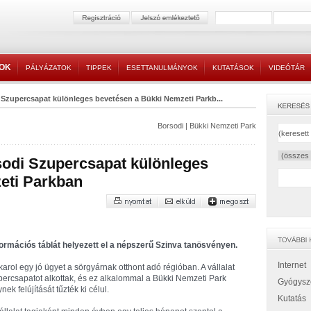
TOK
PÁLYÁZATOK
TIPPEK
ESETTANULMÁNYOK
KUTATÁSOK
VIDEÓTÁR
 Szupercsapat különleges bevetésen a Bükki Nemzeti Parkb...
Borsodi
|
Bükki Nemzeti Park
sodi Szupercsapat különleges
eti Parkban
ormációs táblát helyezett el a népszerű Szinva tanösvényen.
Internet
karol egy jó ügyet a sörgyárnak otthont adó régióban. A vállalat
ercsapatot alkottak, és ez alkalommal a Bükki Nemzeti Park
Gyógysz
k felújítását tűzték ki célul.
Kutatás