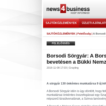
SAJTÓKÖZLEMÉNYEK
ÜZLETI AJÁNLA
SAJTÓKÖZLEMÉNYEK
|
Felelősség
|
A Borsodi
FELELŐSSÉG
Borsodi Sörgyár: A Bor
bevetésen a Bükki Nemz
2016-11-08 17:03 | Grayling
A sörgyár 130 önkéntes munkatársa 9 új inf
A Borsodi Sörgyár idén is úgy döntött, hogy fel
munkatársai önkéntes összefogással egy Szup
népszerű túraútvonalának, a Szinva tanösvényne