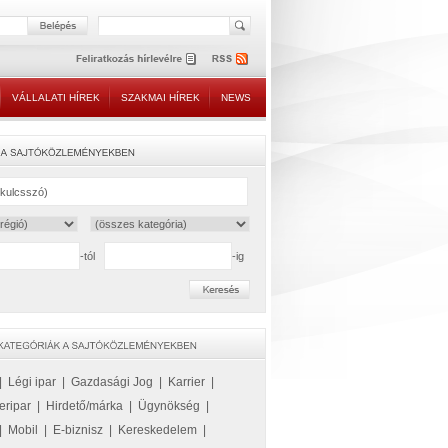
VÁLLALATI HÍREK
SZAKMAI HÍREK
NEWS
-tól
-ig
|
Légi ipar
|
Gazdasági Jog
|
Karrier
|
eripar
|
Hirdető/márka
|
Ügynökség
|
|
Mobil
|
E-biznisz
|
Kereskedelem
|