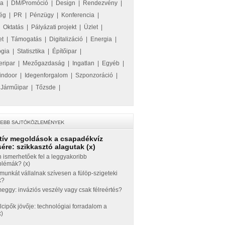
ka
|
DM/Promóció
|
Design
|
Rendezvény
|
ég
|
PR
|
Pénzügy
|
Konferencia
|
|
Oktatás
|
Pályázati projekt
|
Üzlet
|
et
|
Támogatás
|
Digitalizáció
|
Energia
|
ógia
|
Statisztika
|
Építőipar
|
eripar
|
Mezőgazdaság
|
Ingatlan
|
Egyéb
|
indoor
|
Idegenforgalom
|
Szponzoráció
|
|
Járműipar
|
Tőzsde
|
tív megoldások a csapadékvíz
ére: szikkasztó alagutak (x)
 ismerhetőek fel a leggyakoribb
blémák? (x)
munkát vállalnak szívesen a fülöp-szigeteki
k?
ggy: inváziós veszély vagy csak félreértés?
llcipők jövője: technológiai forradalom a
x)