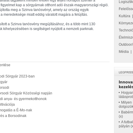
állalat tagjaként minden évben egy teljes hónapot szentel a
Logiszti
t figyelmet kap a sörgyárnak otthont adó észak-magyarországi régió.
Felelőss
jította meg a Szinva tanösvényt, amely az ország egyik
 a meredeksége miatt eddig váratott magára a felújítás.
Kultúra
Környez
osított a Szinva tanösvény megújításához, és a több mint 130
k kihelyezésében is segítséget nyújtott a nemzeti parknak.
Technol
Élelmisz
Outdoor/
Média
lentése
sodi Sörgyár 2023-ban
Innova
rgyár
kezelés
orsodi
Hogyan
orsodi Sörgyár Közösségi napján
látáspro
sodi anya- és gyermekotthonok
Milyen 
ltivációja
dolgozó
ámogatás a É-Mo-nak
Babérme
rés a Borsodinak
(x)
A futba
pályán (