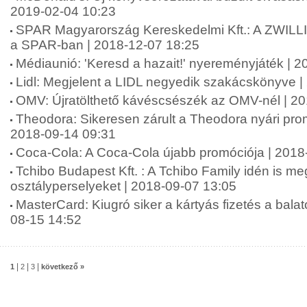
2019-02-04 10:23
SPAR Magyarország Kereskedelmi Kft.: A ZWILLI
a SPAR-ban | 2018-12-07 18:25
Médiaunió: 'Keresd a hazait!' nyereményjáték | 
Lidl: Megjelent a LIDL negyedik szakácskönyve |
OMV: Újratölthető kávéscsészék az OMV-nél | 2
Theodora: Sikeresen zárult a Theodora nyári pr
2018-09-14 09:31
Coca-Cola: A Coca-Cola újabb promóciója | 2018
Tchibo Budapest Kft. : A Tchibo Family idén is meg
osztályperselyeket | 2018-09-07 13:05
MasterCard: Kiugró siker a kártyás fizetés a balat
08-15 14:52
|
|
|
1
2
3
következő »