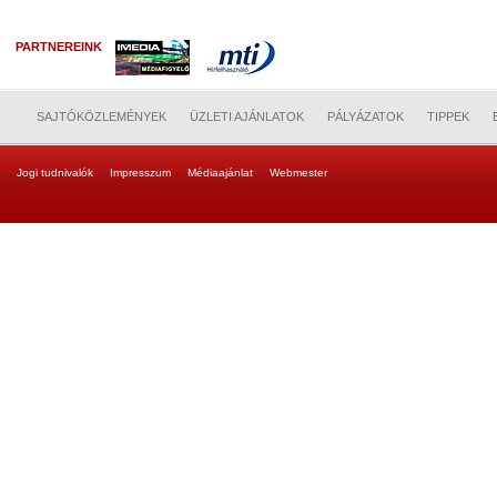
PARTNEREINK
SAJTÓKÖZLEMÉNYEK
ÜZLETI AJÁNLATOK
PÁLYÁZATOK
TIPPEK
Jogi tudnivalók
Impresszum
Médiaajánlat
Webmester