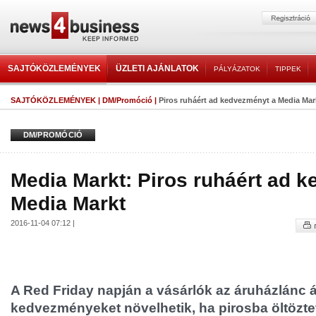
SAJTÓKÖZLEMÉNYEK
ÜZLETI AJÁNLATOK
PÁLYÁZATOK
TIPPEK
SAJTÓKÖZLEMÉNYEK
|
DM/Promóció
|
Piros ruháért ad kedvezményt a Media Mar
DM/PROMÓCIÓ
Media Markt: Piros ruháért ad 
Media Markt
2016-11-04 07:12 |
A Red Friday napján a vásárlók az áruházlánc ál
kedvezményeket növelhetik, ha pirosba öltözte