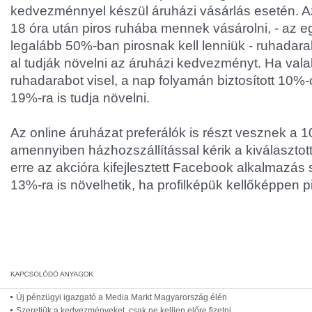
kedvezménnyel készül áruházi vásárlás esetén. Az
18 óra után piros ruhába mennek vásárolni, - az
legalább 50%-ban pirosnak kell lenniük - ruhadar
al tudják növelni az áruházi kedvezményt. Ha vala
ruhadarabot visel, a nap folyamán biztosított 10
19%-ra is tudja növelni.
Az online áruházat preferálók is részt vesznek a 
amennyiben házhozszállítással kérik a kiválasztot
erre az akcióra kifejlesztett Facebook alkalmazás 
13%-ra is növelhetik, ha profilképük kellőképpen p
Új pénzügyi igazgató a Media Markt Magyarország élén
Szeretjük a kedvezményeket, csak ne kelljen előre fizetni