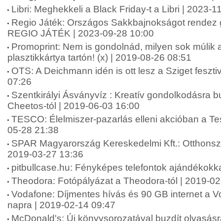
Libri: Meghekkeli a Black Friday-t a Libri | 2023-
Regio Játék: Országos Sakkbajnokságot rendez
REGIO JÁTÉK | 2023-09-28 10:00
Promoprint: Nem is gondolnád, milyen sok múlik 
plasztikkártya tartón! (x) | 2019-08-26 08:51
OTS: A Deichmann idén is ott lesz a Sziget feszti
07:26
Szentkirályi Ásványvíz : Kreatív gondolkodásra bu
Cheetos-tól | 2019-06-03 16:00
TESCO: Élelmiszer-pazarlás elleni akcióban a Te
05-28 21:38
SPAR Magyarország Kereskedelmi Kft.: Otthonszé
2019-03-27 13:36
pitbullcase.hu: Fényképes telefontok ajándékokk
Theodora: Fotópályázat a Theodora-tól | 2019-02
Vodafone: Díjmentes hívás és 90 GB internet a Vo
napra | 2019-02-14 09:47
McDonald's: Új könyvsorozatával buzdít olvasásr