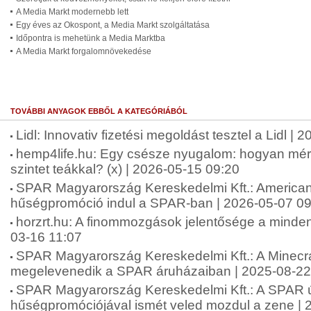
A Media Markt modernebb lett
Egy éves az Okospont, a Media Markt szolgáltatása
Időpontra is mehetünk a Media Marktba
A Media Markt forgalomnövekedése
TOVÁBBI ANYAGOK EBBŐL A KATEGÓRIÁBÓL
Lidl: Innovativ fizetési megoldást tesztel a Lidl |
hemp4life.hu: Egy csésze nyugalom: hogyan mérsé
szintet teákkal? (x) | 2026-05-15 09:20
SPAR Magyarország Kereskedelmi Kft.: American 
hűségpromóció indul a SPAR-ban | 2026-05-07 09
horzrt.hu: A finommozgások jelentősége a minde
03-16 11:07
SPAR Magyarország Kereskedelmi Kft.: A Minecra
megelevenedik a SPAR áruházaiban | 2025-08-22
SPAR Magyarország Kereskedelmi Kft.: A SPAR 
hűségpromóciójával ismét veled mozdul a zene | 