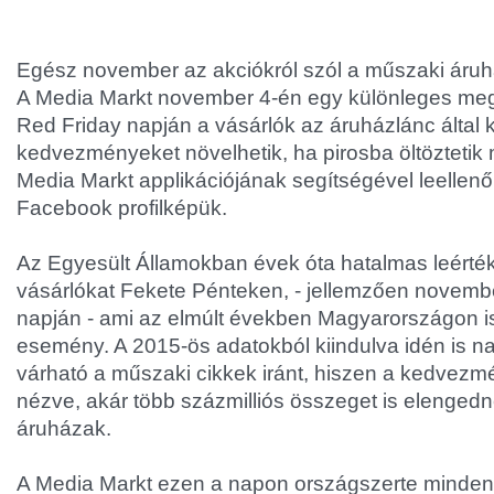
Egész november az akciókról szól a műszaki áru
A Media Markt november 4-én egy különleges megl
Red Friday napján a vásárlók az áruházlánc által k
kedvezményeket növelhetik, ha pirosba öltöztetik
Media Markt applikációjának segítségével leellenő
Facebook profilképük.
Az Egyesült Államokban évek óta hatalmas leérték
vásárlókat Fekete Pénteken, - jellemzően novembe
napján - ami az elmúlt években Magyarországon 
esemény. A 2015-ös adatokból kiindulva idén is n
várható a műszaki cikkek iránt, hiszen a kedvezm
nézve, akár több százmilliós összeget is elengedn
áruházak.
A Media Markt ezen a napon országszerte minde