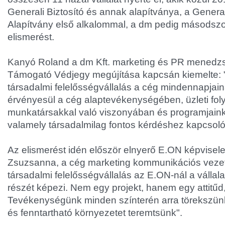
Generali Biztosító és annak alapítványa, a General
Alapítvány első alkalommal, a dm pedig másodszor
elismerést.
Kanyó Roland a dm Kft. marketing és PR menedzs
Támogató Védjegy megújítása kapcsán kiemelte: "
társadalmi felelősségvállalás a cég mindennapjai
érvényesül a cég alaptevékenységében, üzleti fol
munkatársakkal való viszonyában és programjain
valamely társadalmilag fontos kérdéshez kapcsol
Az elismerést idén először elnyerő E.ON képvisele
Zsuzsanna, a cég marketing kommunikációs vezet
társadalmi felelősségvállalás az E.ON-nál a vállala
részét képezi. Nem egy projekt, hanem egy attitűd, 
Tevékenységünk minden színterén arra törekszün
és fenntartható környezetet teremtsünk".