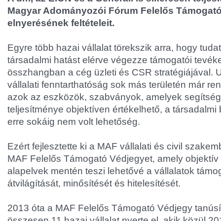
Magyar Adományozói Fórum Felelős Támogató
elnyerésének feltételeit.
Egyre több hazai vállalat törekszik arra, hogy tu
társadalmi hatást elérve végezze támogatói tevék
összhangban a cég üzleti és CSR stratégiájával. 
vállalati fenntarthatóság sok más területén már re
azok az eszközök, szabványok, amelyek segítségé
teljesítménye objektíven értékelhető, a társadalmi
erre sokáig nem volt lehetőség.
Ezért fejlesztette ki a MAF vállalati és civil szak
MAF Felelős Támogató Védjegyet, amely objektív
alapelvek mentén teszi lehetővé a vállalatok támo
átvilágítását, minősítését és hitelesítését.
2013 óta a MAF Felelős Támogató Védjegy tanúsí
összesen 11 hazai vállalat nyerte el, akik közül 