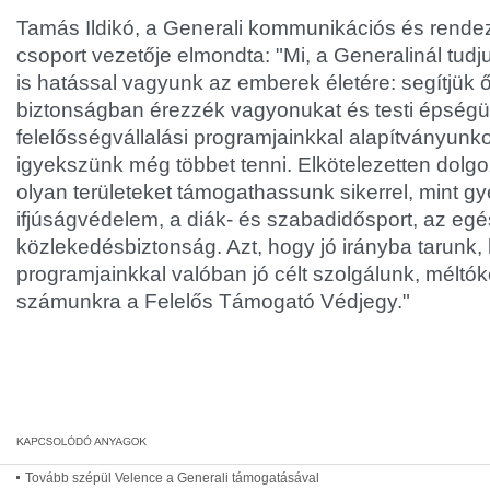
Tamás Ildikó, a Generali kommunikációs és rend
csoport vezetője elmondta: "Mi, a Generalinál tud
is hatással vagyunk az emberek életére: segítjük 
biztonságban érezzék vagyonukat és testi épségü
felelősségvállalási programjainkkal alapítványunk
igyekszünk még többet tenni. Elkötelezetten dolg
olyan területeket támogathassunk sikerrel, mint g
ifjúságvédelem, a diák- és szabadidősport, az e
közlekedésbiztonság. Azt, hogy jó irányba tarunk,
programjainkkal valóban jó célt szolgálunk, méltók
számunkra a Felelős Támogató Védjegy."
Tovább szépül Velence a Generali támogatásával