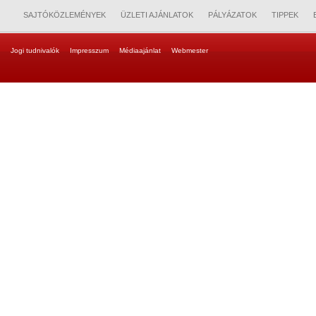
SAJTÓKÖZLEMÉNYEK
ÜZLETI AJÁNLATOK
PÁLYÁZATOK
TIPPEK
Jogi tudnivalók
Impresszum
Médiaajánlat
Webmester