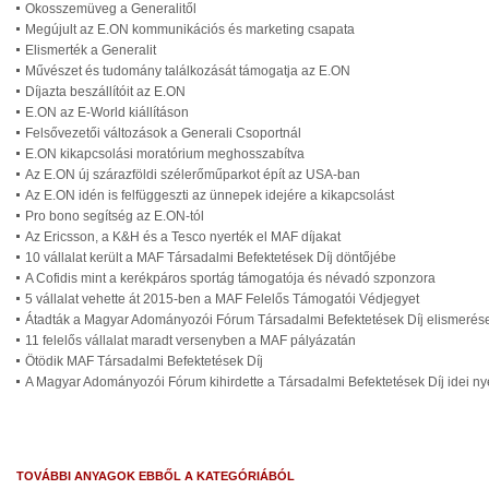
Okosszemüveg a Generalitől
Megújult az E.ON kommunikációs és marketing csapata
Elismerték a Generalit
Művészet és tudomány találkozását támogatja az E.ON
Díjazta beszállítóit az E.ON
E.ON az E-World kiállításon
Felsővezetői változások a Generali Csoportnál
E.ON kikapcsolási moratórium meghosszabítva
Az E.ON új szárazföldi szélerőműparkot épít az USA-ban
Az E.ON idén is felfüggeszti az ünnepek idejére a kikapcsolást
Pro bono segítség az E.ON-tól
Az Ericsson, a K&H és a Tesco nyerték el MAF díjakat
10 vállalat került a MAF Társadalmi Befektetések Díj döntőjébe
A Cofidis mint a kerékpáros sportág támogatója és névadó szponzora
5 vállalat vehette át 2015-ben a MAF Felelős Támogatói Védjegyet
Átadták a Magyar Adományozói Fórum Társadalmi Befektetések Díj elismerése
11 felelős vállalat maradt versenyben a MAF pályázatán
Ötödik MAF Társadalmi Befektetések Díj
A Magyar Adományozói Fórum kihirdette a Társadalmi Befektetések Díj idei nye
TOVÁBBI ANYAGOK EBBŐL A KATEGÓRIÁBÓL