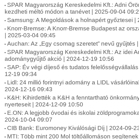
SPAR Magyarország Kereskedelmi Kft.: Adni Ör
kezdheti méltó módon a tanévet | 2025-09-04 09:
Samsung: A Megoldások a holnapért győztesei |
Knorr-Bremse: A Knorr-Bremse Budapest az orsz
| 2025-03-04 09:45
Auchan: Az „Egy csomag szeretet” nevű gyűjtés 
SPAR Magyarország Kereskedelmi Kft.: Az idei A
adománygyűjtő akció | 2024-12-19 10:56
SAP: Év végi díjeső és tudatos felelősségvállalá
12-19 09:34
Lidl: 24 millió forintnyi adomány a LIDL vásárlói
2024-12-16 09:43
K&H: Kihirdették a K&H a fenntartható önkormány
nyerteseit | 2024-12-09 10:50
E.ON: A legjobb óvodai és iskolai zöldprogramoka
2024-10-04 09:07
CIB Bank: Euromoney Kiválósági Díj | 2024-09-2
MTI: Több mint 200 Mol töltőállomáson segítenek 