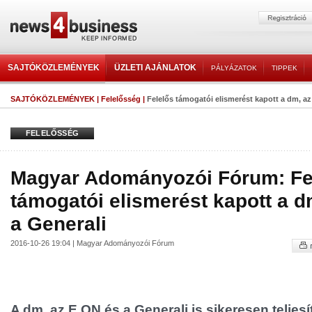
SAJTÓKÖZLEMÉNYEK
ÜZLETI AJÁNLATOK
PÁLYÁZATOK
TIPPEK
SAJTÓKÖZLEMÉNYEK
|
Felelősség
|
Felelős támogatói elismerést kapott a dm, az
FELELŐSSÉG
Magyar Adományozói Fórum: Fe
támogatói elismerést kapott a d
a Generali
2016-10-26 19:04 | Magyar Adományozói Fórum
A dm, az E.ON és a Generali is sikeresen teljes