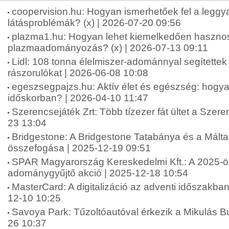
coopervision.hu: Hogyan ismerhetőek fel a leggy
látásproblémák? (x) | 2026-07-20 09:56
plazma1.hu: Hogyan lehet kiemelkedően haszno
plazmaadományozás? (x) | 2026-07-13 09:11
Lidl: 108 tonna élelmiszer-adománnyal segítettek
rászorulókat | 2026-06-08 10:08
egeszsegpajzs.hu: Aktív élet és egészség: hogya
időskorban? | 2026-04-10 11:47
Szerencsejáték Zrt: Több tízezer fát ültet a Szere
23 13:04
Bridgestone: A Bridgestone Tatabánya és a Máltai
összefogása | 2025-12-19 09:51
SPAR Magyarország Kereskedelmi Kft.: A 2025-ö
adománygyűjtő akció | 2025-12-18 10:54
MasterCard: A digitalizáció az adventi időszakba
12-10 10:25
Savoya Park: Tűzoltóautóval érkezik a Mikulás B
26 10:37