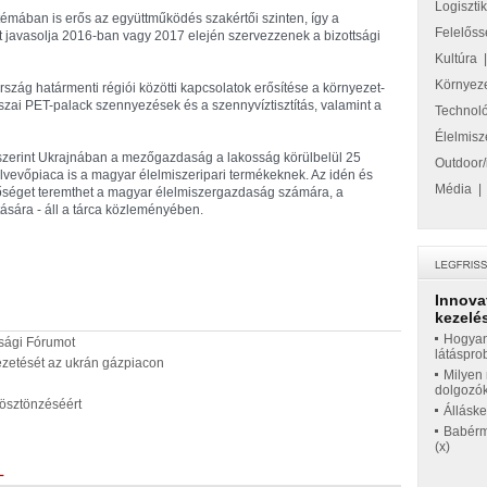
Logiszti
émában is erős az együttműködés szakértői szinten, így a
Felelőss
t javasolja 2016-ban vagy 2017 elején szervezzenek a bizottsági
Kultúra
Környez
ország határmenti régiói közötti kapcsolatok erősítése a környezet-
szai PET-palack szennyezések és a szennyvíztisztítás, valamint a
Technol
Élelmisz
zerint Ukrajnában a mezőgazdaság a lakosság körülbelül 25
Outdoor/
felvevőpiaca is a magyar élelmiszeripari termékeknek. Az idén és
Média
őséget teremthet a magyar élelmiszergazdaság számára, a
ítására - áll a tárca közleményében.
Innova
kezelés
Hogyan
sági Fórumot
látáspro
ezetését az ukrán gázpiacon
Milyen 
dolgozó
ösztönzéséért
Állásk
Babérme
(x)
L