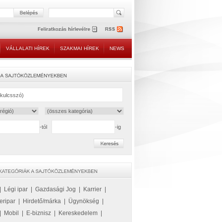
VÁLLALATI HÍREK
SZAKMAI HÍREK
NEWS
-tól
-ig
|
Légi ipar
|
Gazdasági Jog
|
Karrier
|
eripar
|
Hirdető/márka
|
Ügynökség
|
|
Mobil
|
E-biznisz
|
Kereskedelem
|