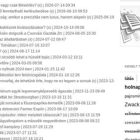
vagy csak félreértés? (x) | 2026-07-14 09:34
ő fenntartható kertészkedése (x) | 2026-06-10 09:53
ág: amikor a precizitás nem luxus, hanem alapelv (x) | 2025-06-19
katrészek kiválasztásakor? (x) | 2024-10-14 09:06
ésén dolgozik a Csorvási Gazdák Zrt. | 2024-08-05 10:30
z állattartásban (x) | 2024-07-22 09:47
t Tolnában | 2024-07-16 10:07
? (x) | 2024-06-17 11:14
olcsóbb lehet a húsvéti tojás | 2024-03-12 10:11
rtőre | 2024-03-05 09:06
k nyílnak 2024-ben | 2024-01-25 11:42
lkodási terv felülvizsgálata | 2024-01-18 12:26
|
látás
 rovarfaj, de tehetünk érte, hogy ne ez legyen a sorsuk (x) | 2023-12-
holnap
rárium egyik legversenyképesebb ágazata | 2023-11-23 09:49
pajzsmir
tták be Strasbourgban | 2023-10-16 11:31
ját sorsukat a fűszerpaprika-termelők | 2023-09-08 11:26
Zwack
 a debreceni Farmer Expón | 2023-08-17 10:09
szőrtelen
nypásztor: mikor melyiket válasszuk? (x) | 2023-08-15 11:59
űtrágyaforgalom a második negyedévben | 2023-08-08 09:22
szerszám
önző kampány | 2023-07-28 11:29
visszavál
dik | 2023-07-27 11:31
szezon | 2023-07-18 10:21
dísznöv