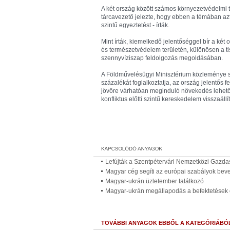
A két ország között számos környezetvédelmi t
tárcavezető jelezte, hogy ebben a témában az
szintű egyeztetést - írták.
Mint írták, kiemelkedő jelentőséggel bír a két 
és természetvédelem területén, különösen a ti
szennyvíziszap feldolgozás megoldásában.
A Földművelésügyi Minisztérium közleménye s
százalékát foglalkoztatja, az ország jelentős 
jövőre várhatóan meginduló növekedés lehet
konfliktus előtti szintű kereskedelem visszaáll
Lefújták a Szentpétervári Nemzetközi Gazda
Magyar cég segíti az európai szabályok bev
Magyar-ukrán üzletember találkozó
Magyar-ukrán megállapodás a befektetések 
TOVÁBBI ANYAGOK EBBŐL A KATEGÓRIÁBÓ