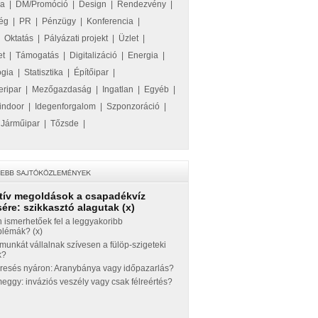
ka
|
DM/Promóció
|
Design
|
Rendezvény
|
ég
|
PR
|
Pénzügy
|
Konferencia
|
|
Oktatás
|
Pályázati projekt
|
Üzlet
|
et
|
Támogatás
|
Digitalizáció
|
Energia
|
ógia
|
Statisztika
|
Építőipar
|
eripar
|
Mezőgazdaság
|
Ingatlan
|
Egyéb
|
indoor
|
Idegenforgalom
|
Szponzoráció
|
|
Járműipar
|
Tőzsde
|
tív megoldások a csapadékvíz
ére: szikkasztó alagutak (x)
 ismerhetőek fel a leggyakoribb
blémák? (x)
munkát vállalnak szívesen a fülöp-szigeteki
k?
eresés nyáron: Aranybánya vagy időpazarlás?
ggy: inváziós veszély vagy csak félreértés?