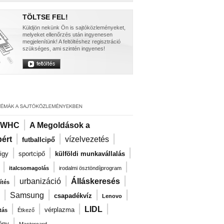
TÖLTSE FEL!
Küldjön nekünk Ön is sajtóközleményeket,
melyeket ellenőrzés után ingyenesen
megjelenítünk! A feltöltéshez regisztráció
szükséges, ami szintén ingyenes!
|
WHC
A Megoldások a
|
|
|
ért
vízelvezetés
futballcipő
|
|
|
igy
sportcipő
külföldi munkavállalás
|
|
|
italcsomagolás
irodalmi ösztöndíjprogram
|
|
|
urbanizáció
Álláskeresés
ítés
|
|
|
|
Samsung
csapadékvíz
Lenovo
|
|
|
|
LIDL
vérplazma
tás
Étkező
|
ény