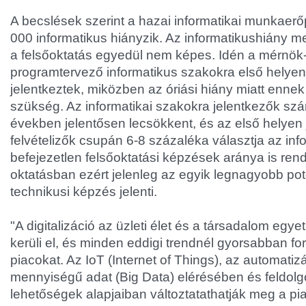
A becslések szerint a hazai informatikai munkaerőp
000 informatikus hiányzik. Az informatikushiány
a felsőoktatás egyedül nem képes. Idén a mérnök-
programtervező informatikus szakokra első helyen 
jelentkeztek, miközben az óriási hiány miatt enne
szükség. Az informatikai szakokra jelentkezők sz
években jelentősen lecsökkent, és az első helyen 
felvételizők csupán 6-8 százaléka választja az info
befejezetlen felsőoktatási képzések aránya is ren
oktatásban ezért jelenleg az egyik legnagyobb pot
technikusi képzés jelenti.
"A digitalizáció az üzleti élet és a társadalom egy
kerüli el, és minden eddigi trendnél gyorsabban for
piacokat. Az IoT (Internet of Things), az automatizá
mennyiségű adat (Big Data) elérésében és feldol
lehetőségek alapjaiban változtatathatják meg a pi