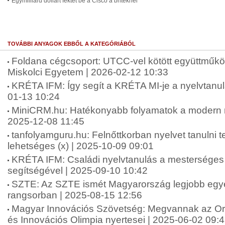
Egymilliárd dollárt fektet be a Cisco a briteknél
TOVÁBBI ANYAGOK EBBŐL A KATEGÓRIÁBÓL
Foldana cégcsoport: UTCC-vel kötött együttműkö
Miskolci Egyetem | 2026-02-12 10:33
KRÉTA IFM: Így segít a KRÉTA MI-je a nyelvtanu
01-13 10:24
MiniCRM.hu: Hatékonyabb folyamatok a modern ny
2025-12-08 11:45
tanfolyamguru.hu: Felnőttkorban nyelvet tanulni
lehetséges (x) | 2025-10-09 09:01
KRÉTA IFM: Családi nyelvtanulás a mesterséges i
segítségével | 2025-09-10 10:42
SZTE: Az SZTE ismét Magyarország legjobb e
rangsorban | 2025-08-15 12:56
Magyar Innovációs Szövetség: Megvannak az 
és Innovációs Olimpia nyertesei | 2025-06-02 09: