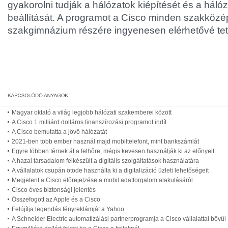
gyakorolni tudják a hálózatok kiépítését és a háló
beállítását. A programot a Cisco minden szakközé
szakgimnázium részére ingyenesen elérhetővé tet
Magyar oktató a világ legjobb hálózati szakemberei között
A Cisco 1 milliárd dolláros finanszírozási programot indít
A Cisco bemutatta a jövő hálózatát
2021-ben több ember használ majd mobiltelefont, mint bankszámlát
Egyre többen térnek át a felhőre, mégis kevesen használják ki az előnyeit
A hazai társadalom felkészült a digitális szolgáltatások használatára
A vállalatok csupán ötöde használta ki a digitalizáció üzleti lehetőségeit
Megjelent a Cisco előrejelzése a mobil adatforgalom alakulásáról
Cisco éves biztonsági jelentés
Összefogott az Apple és a Cisco
Felújítja legendás fényreklámját a Yahoo
A Schneider Electric automatizálási partnerprogramja a Cisco vállalattal bővül