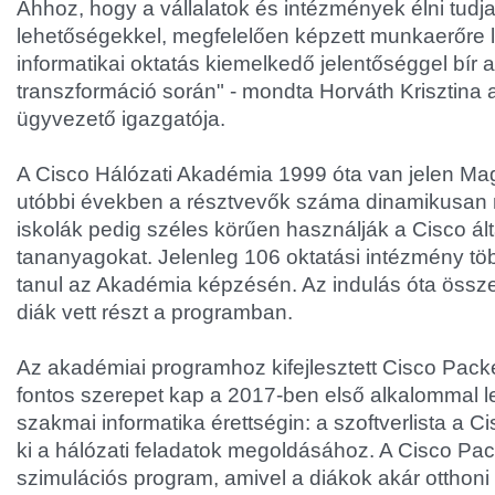
Ahhoz, hogy a vállalatok és intézmények élni tudj
lehetőségekkel, megfelelően képzett munkaerőre 
informatikai oktatás kiemelkedő jelentőséggel bír a 
transzformáció során" - mondta Horváth Krisztina
ügyvezető igazgatója.
A Cisco Hálózati Akadémia 1999 óta van jelen Ma
utóbbi években a résztvevők száma dinamikusan 
iskolák pedig széles körűen használják a Cisco álta
tananyagokat. Jelenleg 106 oktatási intézmény tö
tanul az Akadémia képzésén. Az indulás óta össz
diák vett részt a programban.
Az akadémiai programhoz kifejlesztett Cisco Packe
fontos szerepet kap a 2017-ben első alkalommal l
szakmai informatika érettségin: a szoftverlista a Ci
ki a hálózati feladatok megoldásához. A Cisco Pac
szimulációs program, amivel a diákok akár otthoni