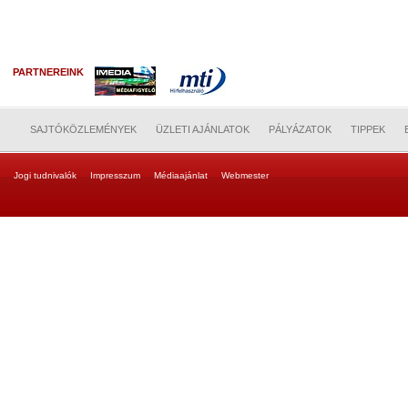
PARTNEREINK
SAJTÓKÖZLEMÉNYEK
ÜZLETI AJÁNLATOK
PÁLYÁZATOK
TIPPEK
Jogi tudnivalók
Impresszum
Médiaajánlat
Webmester