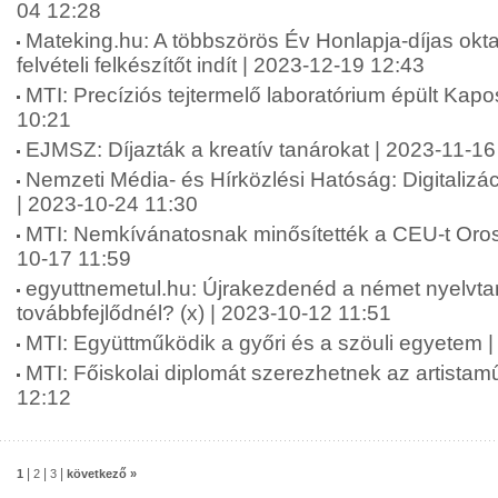
04 12:28
Mateking.hu: A többszörös Év Honlapja-díjas okta
felvételi felkészítőt indít | 2023-12-19 12:43
MTI: Precíziós tejtermelő laboratórium épült Kap
10:21
EJMSZ: Díjazták a kreatív tanárokat | 2023-11-16
Nemzeti Média- és Hírközlési Hatóság: Digitalizá
| 2023-10-24 11:30
MTI: Nemkívánatosnak minősítették a CEU-t Oro
10-17 11:59
egyuttnemetul.hu: Újrakezdenéd a német nyelvta
továbbfejlődnél? (x) | 2023-10-12 11:51
MTI: Együttműködik a győri és a szöuli egyetem 
MTI: Főiskolai diplomát szerezhetnek az artista
12:12
|
|
|
1
2
3
következő »