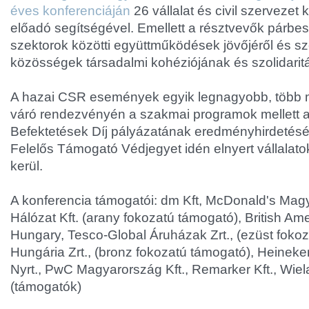
éves konferenciáján
26 vállalat és civil szervezet
előadó segítségével. Emellett a résztvevők párbes
szektorok közötti együttműködések jövőjéről és sz
közösségek társadalmi kohéziójának és szolidarit
A hazai CSR események egyik legnagyobb, több 
váró rendezvényén a szakmai programok mellett 
Befektetések Díj pályázatának eredményhirdetésé
Felelős Támogató Védjegyet idén elnyert vállalato
kerül.
A konferencia támogatói: dm Kft, McDonald's Mag
Hálózat Kft. (arany fokozatú támogató), British A
Hungary, Tesco-Global Áruházak Zrt., (ezüst foko
Hungária Zrt., (bronz fokozatú támogató), Heinek
Nyrt., PwC Magyarország Kft., Remarker Kft., Wiel
(támogatók)