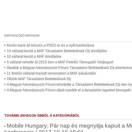
Kevés bank áll készen a PSD2-re és a nyílt bankolásra
10 vállalat került a MAF Társadalmi Befektetések Díj döntőjébe
10 vállalat került a MAF döntőjébe
5 vállalat vehette át 2015-ben a MAF Felelős Támogatói Védjegyet
Átadták a Magyar Adományozói Fórum Társadalmi Befektetések Díj elismerése
11 felelős vállalat maradt versenyben a MAF pályázatán
Ötödik MAF Társadalmi Befektetések Díj
A Magyar Adományozói Fórum kihirdette a Társadalmi Befektetések Díj idei nye
A Magyar Adományozói Fórum díjait nyerték el a társadalmi ügyeket támogató 
TOVÁBBI ANYAGOK EBBŐL A KATEGÓRIÁBÓL
Mobile Hungary: Pár nap és megnyitja kapuit a M