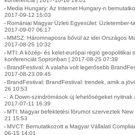
konferencia | 2017-10-16 19:01
Media Hungary: Az Internet Hungary-n bemutatkoz
2017-09-12 15:03
Romániai Magyar Üzleti Egyesület: Üzletember-ta
2017-09-07 06:17
MMSZ: Háromnaposra bővül az idei Országos Mar
2017-08-25 10:32
MTI: A közép- és kelet-európai régió geopolitikai 
konferenciát Sopronban | 2017-08-25 07:39
BrandFestival: A valaha volt legerősebb BrandFest
2017-08-23 09:45
BrandFestival: BrandFestival: trendek, amik a jövő
26 10:53
: A Down-szindrómások új lehetőségeket nyitnak 
2017-07-11 16:39
MTI: Magyar befektetési fórumot szerveztek New 
21 15:53
MVCT: Bemutatkozott a Magyar Vállalati Complia
06-15 14:01