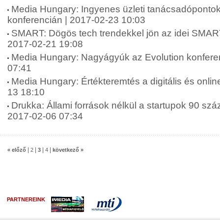
Media Hungary: Ingyenes üzleti tanácsadópontok
konferencián | 2017-02-23 10:03
SMART: Dögös tech trendekkel jön az idei SMART
2017-02-21 19:08
Media Hungary: Nagyágyúk az Evolution konfere
07:41
Media Hungary: Értékteremtés a digitális és onlin
13 18:10
Drukka: Állami források nélkül a startupok 90 szá
2017-02-06 07:34
|
|
|
|
« előző
2
3
4
következő »
PARTNEREINK