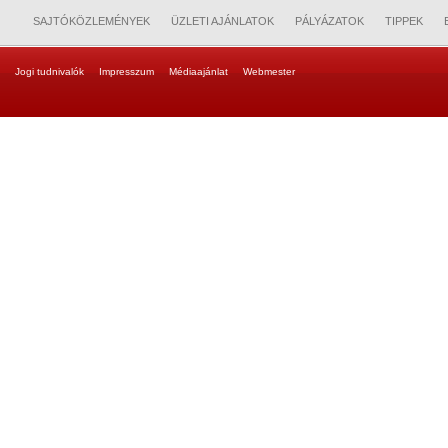
SAJTÓKÖZLEMÉNYEK
ÜZLETI AJÁNLATOK
PÁLYÁZATOK
TIPPEK
Jogi tudnivalók
Impresszum
Médiaajánlat
Webmester