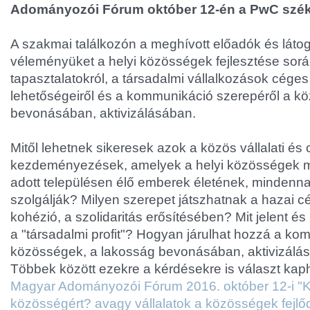
Adományozói Fórum október 12-én a PwC szé
A szakmai találkozón a meghívott előadók és láto
véleményüket a helyi közösségek fejlesztése során 
tapasztalatokról, a társadalmi vállalkozások cége
lehetőségeiről és a kommunikáció szerepéről a k
bevonásában, aktivizálásában.
Mitől lehetnek sikeresek azok a közös vállalati és c
kezdeményezések, amelyek a helyi közösségek m
adott településen élő emberek életének, mindennap
szolgálják? Milyen szerepet játszhatnak a hazai c
kohézió, a szolidaritás erősítésében? Mit jelent é
a "társadalmi profit"? Hogyan járulhat hozzá a ko
közösségek, a lakosság bevonásában, aktivizálá
Többek között ezekre a kérdésekre is választ kap
Magyar Adományozói Fórum 2016. október 12-i "
közösségért? avagy vállalatok a közösségek fejlő