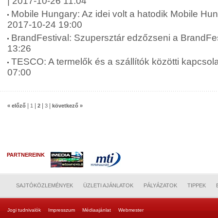
| 2017-10-26 11:04
Mobile Hungary: Az idei volt a hatodik Mobile Hun
2017-10-24 19:00
BrandFestival: Szupersztár edzőzseni a BrandFes
13:26
TESCO: A termelők és a szállítók közötti kapcsola
07:00
|
|
|
|
« előző
1
2
3
következő »
PARTNEREINK
SAJTÓKÖZLEMÉNYEK
ÜZLETI AJÁNLATOK
PÁLYÁZATOK
TIPPEK
Jogi tudnivalók
Impresszum
Médiaajánlat
Webmester