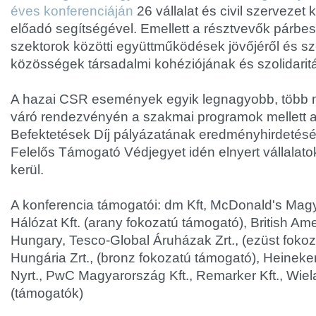
éves konferenciáján
26 vállalat és civil szervezet
előadó segítségével. Emellett a résztvevők párbes
szektorok közötti együttműködések jövőjéről és sz
közösségek társadalmi kohéziójának és szolidarit
A hazai CSR események egyik legnagyobb, több 
váró rendezvényén a szakmai programok mellett 
Befektetések Díj pályázatának eredményhirdetésé
Felelős Támogató Védjegyet idén elnyert vállalato
kerül.
A konferencia támogatói: dm Kft, McDonald's Mag
Hálózat Kft. (arany fokozatú támogató), British A
Hungary, Tesco-Global Áruházak Zrt., (ezüst foko
Hungária Zrt., (bronz fokozatú támogató), Heinek
Nyrt., PwC Magyarország Kft., Remarker Kft., Wiel
(támogatók)