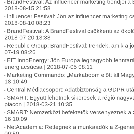
BrandFestival: Az influencer marketing trendjei a 
2018-08-15 21:58
Influencer Festival: Jön az influencer marketing c
2018-08-10 08:23
BrandFestival: A BrandFestival csökkenti az ökol
2018-07-20 13:38
Republic Group: BrandFestival: trendek, amik a jö
07-19 08:26
EIT InnoEnergy: Jön Európa legnagyobb fenntart
energiacsúcsa | 2018-07-05 08:11
Marketing Commando: „Márkaboom előtt áll Magy
18 10:49
Central Médiacsoport: Adatbiztonság a GDPR utá
SMART: Együtt lehetnek sikeresek a régió nagyvá
piacon | 2018-03-21 10:35
SMART: Nemzetközi befektetők versenyeznek a
16 10:09
NetAcademia: Rettegnek a munkaadók a Z-generá
09:50