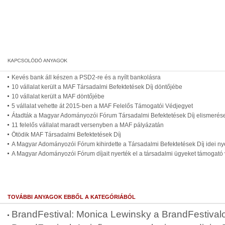
Kevés bank áll készen a PSD2-re és a nyílt bankolásra
10 vállalat került a MAF Társadalmi Befektetések Díj döntőjébe
10 vállalat került a MAF döntőjébe
5 vállalat vehette át 2015-ben a MAF Felelős Támogatói Védjegyet
Átadták a Magyar Adományozói Fórum Társadalmi Befektetések Díj elismerése
11 felelős vállalat maradt versenyben a MAF pályázatán
Ötödik MAF Társadalmi Befektetések Díj
A Magyar Adományozói Fórum kihirdette a Társadalmi Befektetések Díj idei nye
A Magyar Adományozói Fórum díjait nyerték el a társadalmi ügyeket támogató 
TOVÁBBI ANYAGOK EBBŐL A KATEGÓRIÁBÓL
BrandFestival: Monica Lewinsky a BrandFestival