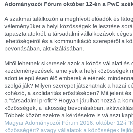
Adományozói Fórum október 12-én a PwC szé
A szakmai találkozón a meghívott előadók és láto
véleményüket a helyi közösségek fejlesztése során 
tapasztalatokról, a társadalmi vállalkozások cége
lehetőségeiről és a kommunikáció szerepéről a k
bevonásában, aktivizálásában.
Mitől lehetnek sikeresek azok a közös vállalati és c
kezdeményezések, amelyek a helyi közösségek m
adott településen élő emberek életének, mindennap
szolgálják? Milyen szerepet játszhatnak a hazai c
kohézió, a szolidaritás erősítésében? Mit jelent é
a "társadalmi profit"? Hogyan járulhat hozzá a ko
közösségek, a lakosság bevonásában, aktivizálá
Többek között ezekre a kérdésekre is választ kap
Magyar Adományozói Fórum 2016. október 12-i "
közösségért? avagy vállalatok a közösségek fejlő