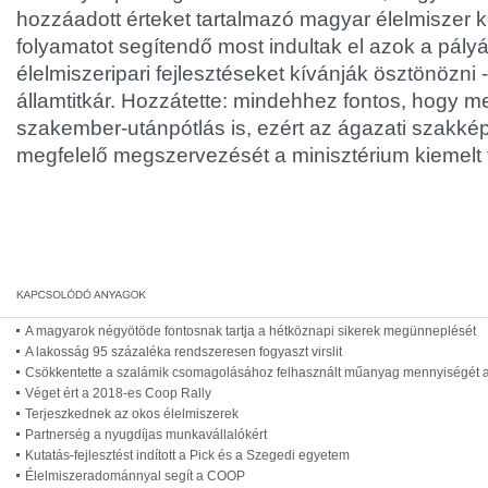
hozzáadott érteket tartalmazó magyar élelmiszer ke
folyamatot segítendő most indultak el azok a pály
élelmiszeripari fejlesztéseket kívánják ösztönözni
államtitkár. Hozzátette: mindehhez fontos, hogy 
szakember-utánpótlás is, ezért az ágazati szakk
megfelelő megszervezését a minisztérium kiemelt f
A magyarok négyötöde fontosnak tartja a hétköznapi sikerek megünneplését
A lakosság 95 százaléka rendszeresen fogyaszt virslit
Csökkentette a szalámik csomagolásához felhasznált műanyag mennyiségét a
Véget ért a 2018-es Coop Rally
Terjeszkednek az okos élelmiszerek
Partnerség a nyugdíjas munkavállalókért
Kutatás-fejlesztést indított a Pick és a Szegedi egyetem
Élelmiszeradománnyal segít a COOP