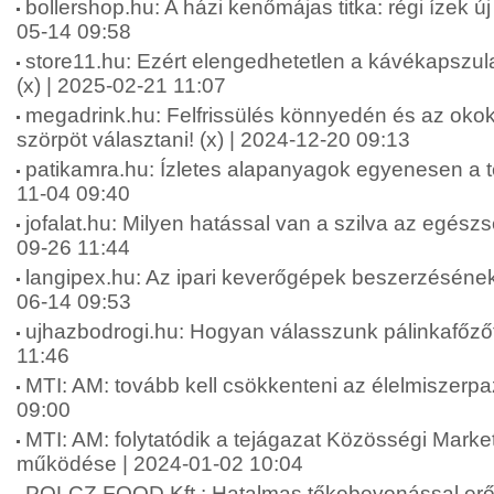
bollershop.hu: A házi kenőmájas titka: régi ízek ú
05-14 09:58
store11.hu: Ezért elengedhetetlen a kávékapszul
(x) | 2025-02-21 11:07
megadrink.hu: Felfrissülés könnyedén és az okok
szörpöt választani! (x) | 2024-12-20 09:13
patikamra.hu: Ízletes alapanyagok egyenesen a te
11-04 09:40
jofalat.hu: Milyen hatással van a szilva az egész
09-26 11:44
langipex.hu: Az ipari keverőgépek beszerzésének
06-14 09:53
ujhazbodrogi.hu: Hogyan válasszunk pálinkafőzőt
11:46
MTI: AM: tovább kell csökkenteni az élelmiszerpa
09:00
MTI: AM: folytatódik a tejágazat Közösségi Marke
működése | 2024-01-02 10:04
POLCZ FOOD Kft.: Hatalmas tőkebevonással erős