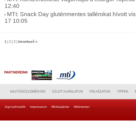
12:40
MTI: Snack Day gluténmentes tallérokat hívott vis
17 10:05
|
|
|
1
2
3
következő »
PARTNEREINK
SAJTÓKÖZLEMÉNYEK
ÜZLETI AJÁNLATOK
PÁLYÁZATOK
TIPPEK
Jogi tudnivalók
Impresszum
Médiaajánlat
Webmester