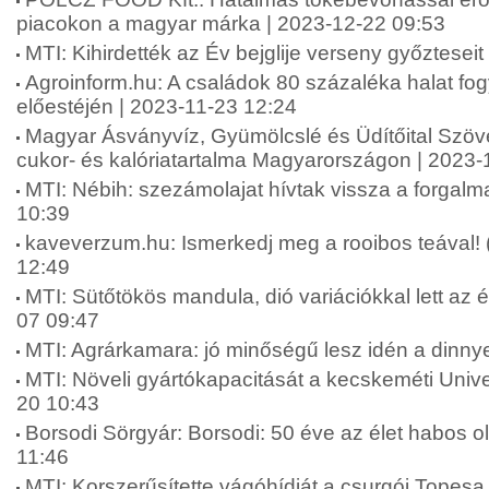
piacokon a magyar márka | 2023-12-22 09:53
MTI: Kihirdették az Év bejglije verseny győztesei
Agroinform.hu: A családok 80 százaléka halat fo
előestéjén | 2023-11-23 12:24
Magyar Ásványvíz, Gyümölcslé és Üdítőital Szöve
cukor- és kalóriatartalma Magyarországon | 2023-
MTI: Nébih: szezámolajat hívtak vissza a forgal
10:39
kaveverzum.hu: Ismerkedj meg a rooibos teával! 
12:49
MTI: Sütőtökös mandula, dió variációkkal lett az é
07 09:47
MTI: Agrárkamara: jó minőségű lesz idén a dinny
MTI: Növeli gyártókapacitását a kecskeméti Unive
20 10:43
Borsodi Sörgyár: Borsodi: 50 éve az élet habos o
11:46
MTI: Korszerűsítette vágóhídját a csurgói Topesa 