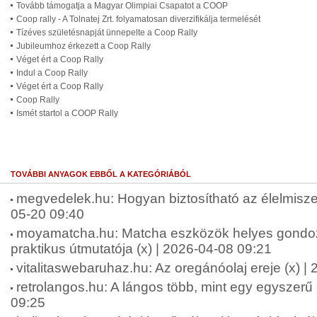
Tovább támogatja a Magyar Olimpiai Csapatot a COOP
Coop rally - A Tolnatej Zrt. folyamatosan diverzifikálja termelését
Tízéves születésnapját ünnepelte a Coop Rally
Jubileumhoz érkezett a Coop Rally
Véget ért a Coop Rally
Indul a Coop Rally
Véget ért a Coop Rally
Coop Rally
Ismét startol a COOP Rally
TOVÁBBI ANYAGOK EBBŐL A KATEGÓRIÁBÓL
megvedelek.hu: Hogyan biztosítható az élelmisze
05-20 09:40
moyamatcha.hu: Matcha eszközök helyes gondo
praktikus útmutatója (x) | 2026-04-08 09:21
vitalitaswebaruhaz.hu: Az oregánóolaj ereje (x) |
retrolangos.hu: A lángos több, mint egy egyszerű 
09:25