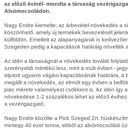
az előző évinél- mondta a társaság vezérigazga
Alsómocsoládon.
Nagy Endre kiemelte: az árbevétel-növekedés a s
köszönhető, amely új termékek bevezetését jelente
külföldön. Emellett az alapanyagárak is kedvezőe
Szegeden pedig a kapacitások határáig növelték
Az idén a társaságnál a növekedés tovább folytat
szerényebb mértékű lesz, mint a múlt évben - jeg
eljutott ugyanis vágási kapacitásának határára, a b
megállt a növekedés, az elmúlt egy évben a belfö
piac mérete valamelyest csökkent is. Az idén így a
növekedése 1-2 százalékos lehet az előző évihez 
a vezérigazgató.
Nagy Endre közölte a Pick Szeged Zrt. húskészít
mintegy 40 ezer tonna, ebből az alsómocsoládi üz