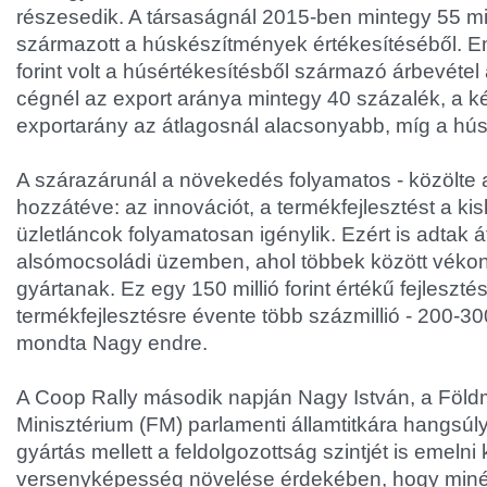
részesedik. A társaságnál 2015-ben mintegy 55 mill
származott a húskészítmények értékesítéséből. Eme
forint volt a húsértékesítésből származó árbevétel
cégnél az export aránya mintegy 40 százalék, a 
exportarány az átlagosnál alacsonyabb, míg a h
A szárazárunál a növekedés folyamatos - közölte 
hozzátéve: az innovációt, a termékfejlesztést a ki
üzletláncok folyamatosan igénylik. Ezért is adtak á
alsómocsoládi üzemben, ahol többek között véko
gyártanak. Ez egy 150 millió forint értékű fejlesztés
termékfejlesztésre évente több százmillió - 200-300 m
mondta Nagy endre.
A Coop Rally második napján Nagy István, a Föl
Minisztérium (FM) parlamenti államtitkára hangsúl
gyártás mellett a feldolgozottság szintjét is emelni k
versenyképesség növelése érdekében, hogy miné