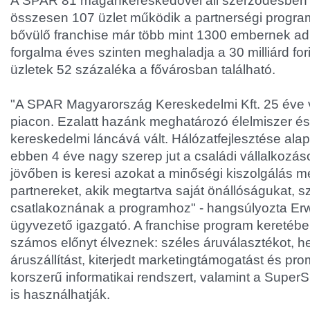
A SPAR 81 magánkereskedővel áll szerződésben 
összesen 107 üzlet működik a partnerségi progra
bővülő franchise már több mint 1300 embernek ad
forgalma éves szinten meghaladja a 30 milliárd fori
üzletek 52 százaléka a fővárosban található.
"A SPAR Magyarország Kereskedelmi Kft. 25 éve 
piacon. Ezalatt hazánk meghatározó élelmiszer és 
kereskedelmi láncává vált. Hálózatfejlesztése alapí
ebben 4 éve nagy szerep jut a családi vállalkozá
jövőben is keresi azokat a minőségi kiszolgálás mel
partnereket, akik megtartva saját önállóságukat, 
csatlakoznának a programhoz" - hangsúlyozta E
ügyvezető igazgató. A franchise program keretéb
számos előnyt élveznek: széles áruválasztékot, het
áruszállítást, kiterjedt marketingtámogatást és pro
korszerű informatikai rendszert, valamint a Supe
is használhatják.