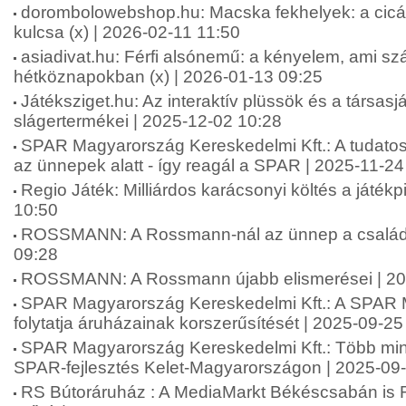
dorombolowebshop.hu: Macska fekhelyek: a cic
kulcsa (x) | 2026-02-11 11:50
asiadivat.hu: Férfi alsónemű: a kényelem, ami sz
hétköznapokban (x) | 2026-01-13 09:25
Játéksziget.hu: Az interaktív plüssök és a társas
slágertermékei | 2025-12-02 10:28
SPAR Magyarország Kereskedelmi Kft.: A tudatos
az ünnepek alatt - így reagál a SPAR | 2025-11-24
Regio Játék: Milliárdos karácsonyi költés a játék
10:50
ROSSMANN: A Rossmann-nál az ünnep a családró
09:28
ROSSMANN: A Rossmann újabb elismerései | 20
SPAR Magyarország Kereskedelmi Kft.: A SPAR
folytatja áruházainak korszerűsítését | 2025-09-25
SPAR Magyarország Kereskedelmi Kft.: Több mint 2
SPAR-fejlesztés Kelet-Magyarországon | 2025-09
RS Bútoráruház : A MediaMarkt Békéscsabán is 