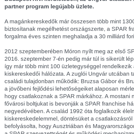
partner program legújabb üzlete.
A magánkereskedők már összesen több mint 130
biztosítanak megélhetést országszerte, a SPAR fr
forgalma éves szinten meghaladja a 30 milliárd fori
2012 szeptemberében Móron nyílt meg az első SPA
2016. szeptember 7-én pedig már túl is sikerült lé
így már több mint 100 üzletegységgel rendelkezi
kiskereskedői hálózata. A zuglói Ungvár utcában ta
családi tulajdonban működik: Bruzsa Gábor és B
a jövőbeni fejlődési lehetőségeiket alaposan mérl
hogy csatlakoznak a SPAR márkához. A mostani m
fővárosi boltjukat is bevonják a SPAR franchise h
negyedévében. A család 1992 óta foglalkozik élel
kiskereskedelemmel, döntésüket a csatlakozásró
befolyásolta, hogy Ausztriában és Magyarországo
a SPAR szervezettségét és működési mechanizm