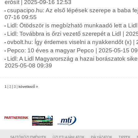
erősít | 2025-09-16 12:53
csupacipo.hu: Az első lépések szerepe a baba fej
07-16 09:55
Lidl: Ötödször is megbízható munkaadó lett a Lid
Lidl: Továbbra is őrzi vezető szerepét a Lidl | 20
ovbolt.hu: Így érdemes viselni a nyakkendőt (x) 
Pepco: 10 éves a magyar Pepco | 2025-05-15 09
Lidl: A Lidl Magyarország a hazai borászatok siker
2025-05-08 09:39
|
|
|
1
2
3
következő »
PARTNEREINK
SAJTÓKÖZLEMÉNYEK
ÜZLETI AJÁNLATOK
PÁLYÁZATOK
TIPPEK