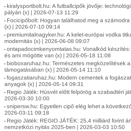
kiralysportbolt.hu: A futballcipők jövője: technológ
pályán (x) | 2026-07-13 11:29
Focicipőbolt: Hogyan találhatod meg a számodra 
(x) | 2026-07-10 09:14
premiumitalnagyker.hu: A kelet-európai vodka tit
modernitás (x) | 2026-06-08 09:07
ontapadocimkenyomtatas.hu: Vonalkód készíté
és ami mögötte van (x) | 2026-05-18 11:08
bioboxaruhaz.hu: Természetes megközelítések a f
támogatásában (x) | 2026-05-14 11:10
fogaszatiaruhaz.hu: Modern cementek a fogásza
anyagok (x) | 2026-05-14 09:31
Regio Játék: Húsvét előtt felpörög a szabadtéri ját
2026-03-30 10:00
snipersw.hu: Egyetlen cipő elég lehet a következő
2026-03-11 09:18
Regio Játék: REGIO JÁTÉK: 25,4 milliárd forint á
nemzetközi nyitás 2025-ben | 2026-03-03 10:50