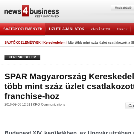
SAJTÓKÖZLEMÉNYEK
ÜZLETI AJÁNLATOK
PÁLYÁZATOK
TIPPEK
SAJTÓKÖZLEMÉNYEK
|
Kereskedelem
|
Már több mint száz üzlet csatlakozott a 
KERESKEDELEM
SPAR Magyarország Kereskedelm
több mint száz üzlet csatlakozo
franchise-hoz
2016-09-08 12:31 | KRQ Communications
Budapest XIV. kerületében, az Ungvár utcában