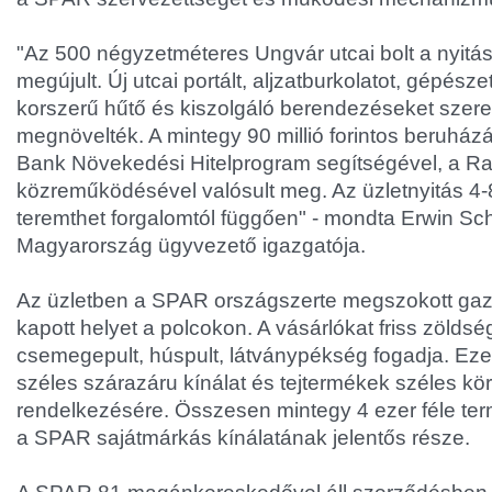
"Az 500 négyzetméteres Ungvár utcai bolt a nyitásr
megújult. Új utcai portált, aljzatburkolatot, gépésze
korszerű hűtő és kiszolgáló berendezéseket szerel
megnövelték. A mintegy 90 millió forintos beruhá
Bank Növekedési Hitelprogram segítségével, a Ra
közreműködésével valósult meg. Az üzletnyitás 4
teremthet forgalomtól függően" - mondta Erwin 
Magyarország ügyvezető igazgatója.
Az üzletben a SPAR országszerte megszokott gaz
kapott helyet a polcokon. A vásárlókat friss zölds
csemegepult, húspult, látványpékség fogadja. Ezek 
széles szárazáru kínálat és tejtermékek széles kör
rendelkezésére. Összesen mintegy 4 ezer féle ter
a SPAR sajátmárkás kínálatának jelentős része.