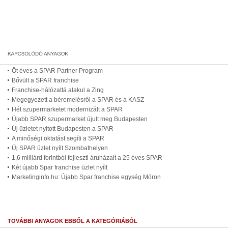
Öt éves a SPAR Partner Program
Bővült a SPAR franchise
Franchise-hálózattá alakul a Zing
Megegyezett a béremelésről a SPAR és a KASZ
Hét szupermarketet modernizált a SPAR
Újabb SPAR szupermarket újult meg Budapesten
Új üzletet nyitott Budapesten a SPAR
A minőségi oktatást segíti a SPAR
Új SPAR üzlet nyílt Szombathelyen
1,6 milliárd forintból fejleszti áruházait a 25 éves SPAR
Két újabb Spar franchise üzlet nyílt
Marketinginfo.hu: Újabb Spar franchise egység Móron
TOVÁBBI ANYAGOK EBBŐL A KATEGÓRIÁBÓL