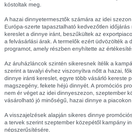
kóstoltak meg.
A hazai dinnyetermesztők számára az idei szezon 
Európa-szerte tapasztalható kedvezőtlen időjárás 
kereslet a dinnye iránt, beszűkültek az exportpiac
a felvásárlási árak. A termelők ezért üdvözölték a
programot, amely részben enyhítette az értékesít
Az áruházláncok szintén sikeresnek ítélik a kampá
szerint a tavalyi évhez viszonyítva nőtt a hazai, f
dinnye iránti kereslet, egyre több vásárló kereste 
magszegény, fekete héjú dinnyét. A promóciós pro
nem ér véget az idei dinnyeszezon, szeptember 
vásárolható jó minőségű, hazai dinnye a piacokon
A visszajelzések alapján sikeres dinnye promóci
a tervek szerint szeptember közepétől kampány in
népszerűsítésére.