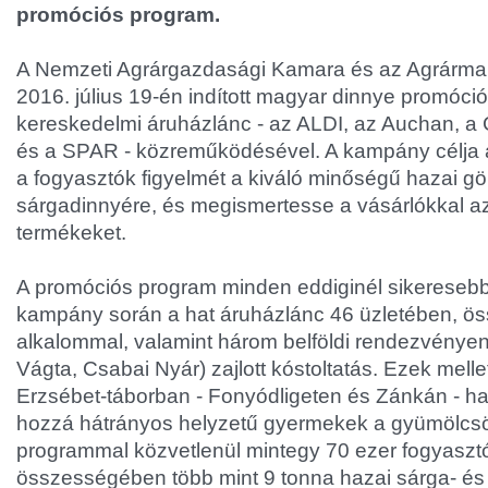
promóciós program.
A Nemzeti Agrárgazdasági Kamara és az Agrárma
2016. július 19-én indított magyar dinnye promóci
kereskedelmi áruházlánc - az ALDI, az Auchan, a
és a SPAR - közreműködésével. A kampány célja az
a fogyasztók figyelmét a kiváló minőségű hazai gö
sárgadinnyére, és megismertesse a vásárlókkal az 
termékeket.
A promóciós program minden eddiginél sikeresebb
kampány során a hat áruházlánc 46 üzletében, ö
alkalommal, valamint három belföldi rendezvényen
Vágta, Csabai Nyár) zajlott kóstoltatás. Ezek mellet
Erzsébet-táborban - Fonyódligeten és Zánkán - hat
hozzá hátrányos helyzetű gyermekek a gyümölcs
programmal közvetlenül mintegy 70 ezer fogyasztót 
összességében több mint 9 tonna hazai sárga- és