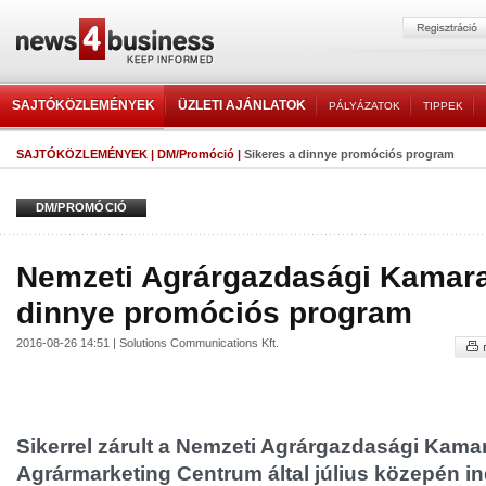
SAJTÓKÖZLEMÉNYEK
ÜZLETI AJÁNLATOK
PÁLYÁZATOK
TIPPEK
SAJTÓKÖZLEMÉNYEK
|
DM/Promóció
|
Sikeres a dinnye promóciós program
DM/PROMÓCIÓ
Nemzeti Agrárgazdasági Kamara
dinnye promóciós program
2016-08-26 14:51 | Solutions Communications Kft.
Sikerrel zárult a Nemzeti Agrárgazdasági Kama
Agrármarketing Centrum által július közepén in