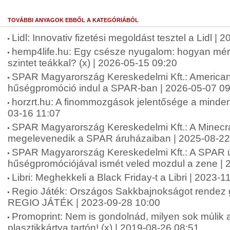
TOVÁBBI ANYAGOK EBBŐL A KATEGÓRIÁBÓL
Lidl: Innovativ fizetési megoldást tesztel a Lidl |
hemp4life.hu: Egy csésze nyugalom: hogyan mérsé
szintet teákkal? (x) | 2026-05-15 09:20
SPAR Magyarország Kereskedelmi Kft.: American 
hűségpromóció indul a SPAR-ban | 2026-05-07 09
horzrt.hu: A finommozgások jelentősége a minde
03-16 11:07
SPAR Magyarország Kereskedelmi Kft.: A Minecra
megelevenedik a SPAR áruházaiban | 2025-08-22
SPAR Magyarország Kereskedelmi Kft.: A SPAR 
hűségpromóciójával ismét veled mozdul a zene | 
Libri: Meghekkeli a Black Friday-t a Libri | 2023-
Regio Játék: Országos Sakkbajnokságot rendez
REGIO JÁTÉK | 2023-09-28 10:00
Promoprint: Nem is gondolnád, milyen sok múlik 
plasztikkártya tartón! (x) | 2019-08-26 08:51