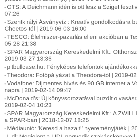
OTS: A Deichmann idén is ott lesz a Sziget feszti
07:26
Szentkirályi Ásványvíz : Kreatív gondolkodásra bu
Cheetos-tól | 2019-06-03 16:00
TESCO: Élelmiszer-pazarlás elleni akcióban a Te
05-28 21:38
SPAR Magyarország Kereskedelmi Kft.: Otthonszé
2019-03-27 13:36
pitbullcase.hu: Fényképes telefontok ajándékokk
Theodora: Fotópályázat a Theodora-tól | 2019-02
Vodafone: Díjmentes hívás és 90 GB internet a Vo
napra | 2019-02-14 09:47
McDonald's: Új könyvsorozatával buzdít olvasásr
2019-02-04 10:23
SPAR Magyarország Kereskedelmi Kft.: A ZWILLI
a SPAR-ban | 2018-12-07 18:25
Médiaunió: 'Keresd a hazait!' nyereményjáték | 
Lidl: Megjelent a LIDL negyedik szakácskönyve |