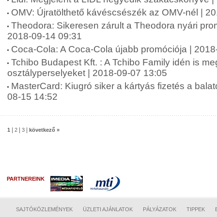
OMV: Újratölthető kávéscsészék az OMV-nél | 2
Theodora: Sikeresen zárult a Theodora nyári pr
2018-09-14 09:31
Coca-Cola: A Coca-Cola újabb promóciója | 2018
Tchibo Budapest Kft. : A Tchibo Family idén is meg
osztályperselyeket | 2018-09-07 13:05
MasterCard: Kiugró siker a kártyás fizetés a balat
08-15 14:52
|
|
|
1
2
3
következő »
PARTNEREINK
SAJTÓKÖZLEMÉNYEK
ÜZLETI AJÁNLATOK
PÁLYÁZATOK
TIPPEK