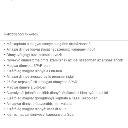
Már kapható a magyar dinnye a legtöbb áruházláncnál
A hazai dinnye fogyasztását népszerűsítő kampány indult
Dinnyevédjegy bevezetését tervezik
Növekvő dinnyeforgalomra számítanak az idei szezonban az áruházláncok
Magyar dinnye a SPAR-ban
Kizárólag magyar dinnye a Lidl-ben
A hazai dinnyét népszerűsítő program indul
25 éve népszerűsíti a magyar dinnyét a SPAR
Magyar dinnye a Lidl-ben
A tavalyinál jelentősen több dinnyét értékesített idén nyáron a Lidl
Kizárólag magyar görögdinnye kapható a hazai Tesco-ban
A magyar dinnye népszerűbb, mint valaha
Kizárólag magyar dinnyét vesz át a Lidl
Idén is magyar dinnyével kampányol a Spar