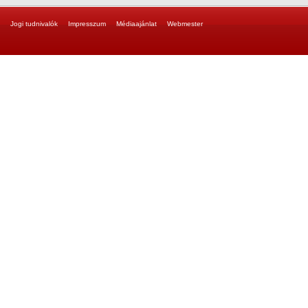
Jogi tudnivalók
Impresszum
Médiaajánlat
Webmester