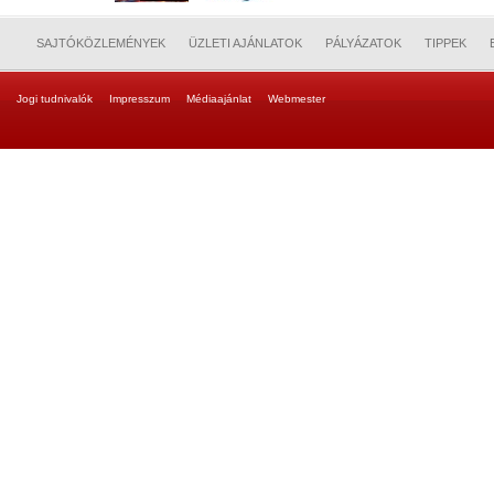
SAJTÓKÖZLEMÉNYEK
ÜZLETI AJÁNLATOK
PÁLYÁZATOK
TIPPEK
Jogi tudnivalók
Impresszum
Médiaajánlat
Webmester