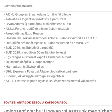
A DHL Group és Bryan Adams 1 millió fát ültetne
A divat és a logisztika között sok a párhuzam
Bryan Adams új turnéjának első bérletese a DHL
A Liszt Ferenc-repülőtér elismerésben részesült
A repülőtér az Expo Realon
Hosszú távú reklámszerződést kötött a Budapest Airport és az IAAC
Repülőtéri szállodát fejleszt a Budapest Airport és a WING Zrt.
BUD 2020: tovább bővül a repülőtér
BUD 2020: a repülőtér 50 milliárdból fejleszt
Egy rangos elismerést kapott a Budapest Airport
Új utasmólót épít a Budapest Airport
Harmadszor is Skytrax-díjas
DHL Express a Fővárosi Állatkert logisztikai partnere
Kiderült, kik az ügyfélkiszolgálás legjobbjai
A DHL Express legtöbb ügyfele kis- és közepes méretű vállalkozás
TOVÁBBI ANYAGOK EBBŐL A KATEGÓRIÁBÓL
minosegfuvar.hu: Hogyan válasszunk megbízható