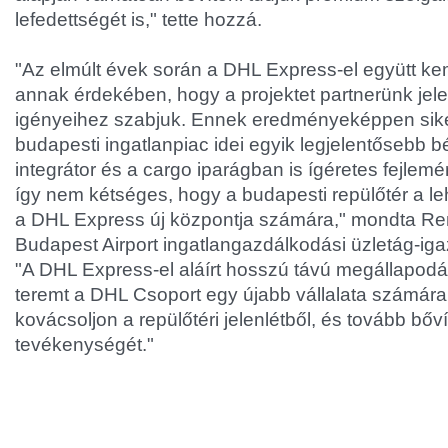
lefedettségét is," tette hozzá.
"Az elmúlt évek során a DHL Express-el együtt k
annak érdekében, hogy a projektet partnerünk jelen
igényeihez szabjuk. Ennek eredményeképpen sik
budapesti ingatlanpiac idei egyik legjelentősebb bé
integrátor és a cargo iparágban is ígéretes fejlem
így nem kétséges, hogy a budapesti repülőtér a le
a DHL Express új központja számára," mondta Re
Budapest Airport ingatlangazdálkodási üzletág-iga
"A DHL Express-el aláírt hosszú távú megállapodás 
teremt a DHL Csoport egy újabb vállalata számára
kovácsoljon a repülőtéri jelenlétből, és tovább bőví
tevékenységét."