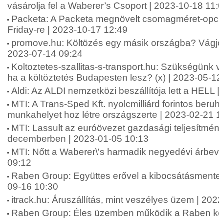
vásárolja fel a Waberer’s Csoport | 2023-10-18 11
Packeta: A Packeta megnövelt csomagméret-opci
Friday-re | 2023-10-17 12:49
promove.hu: Költözés egy másik országba? Vágjon
2023-07-14 09:24
Koltoztetes-szallitas-s-transport.hu: Szükségün
ha a költöztetés Budapesten lesz? (x) | 2023-05-1
Aldi: Az ALDI nemzetközi beszállítója lett a HELL
MTI: A Trans-Sped Kft. nyolcmilliárd forintos beru
munkahelyet hoz létre országszerte | 2023-02-21 
MTI: Lassult az euróövezet gazdasági teljesítm
decemberben | 2023-01-05 10:13
MTI: Nőtt a Waberer\'s harmadik negyedévi árbev
09:12
Raben Group: Együttes erővel a kibocsátásmentes 
09-16 10:30
itrack.hu: Áruszállítás, mint veszélyes üzem | 20
Raben Group: Éles üzemben működik a Raben két 