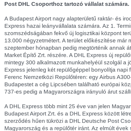
Post DHL Csoporthoz tartozó vállalat számára.
A Budapest Airport nagy alapterületű raktár- és ir
Express hazai leányvállalata számára. Az 1. Termi
szomszédságában fekvő új logisztikai központ ter
13.000 négyzetmétert. A terület előkészítése már
szeptember hónapban pedig megtörténik annak áta
Market Építő Zrt. részére. A DHL Express új repülő
mintegy 300 alkalmazott munkahelyéül szolgál a 
Express jelenleg két repülőgéppel bonyolítja napi f
Ferenc Nemzetközi Repülőtéren: egy Airbus A300
Budapestet a cég Lipcsében található európai köz
737-es pedig a Magyarországra irányuló árut szállí
A DHL Express több mint 25 éve van jelen Magyar
Budapest Airport Zrt. és a DHL Express között létre
szerződés hűen tükrözi a DHL Deutsche Post Csop
Magyarország és a repülőtér iránt. Az elmúlt évek