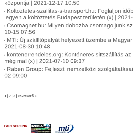
központja | 2021-12-17 10:50
Koltoztetes-szallitas-s-transport.hu: Foglaljon id
legyen a költöztetés Budapest területén (x) | 2021
Csomagnet.hu: Milyen dobozba csomagoljunk szál
10-15 07:56
MTI: Új szállítópályát helyezett üzembe a Magyar
2021-08-30 10:48
kontenerrendeles.org: Konténeres sittszállítás az
még ma! (x) | 2021-07-10 09:37
Raben Group: Fejleszti nemzetközi szolgáltatásai
02 09:00
|
|
|
1
2
3
következő »
PARTNEREINK