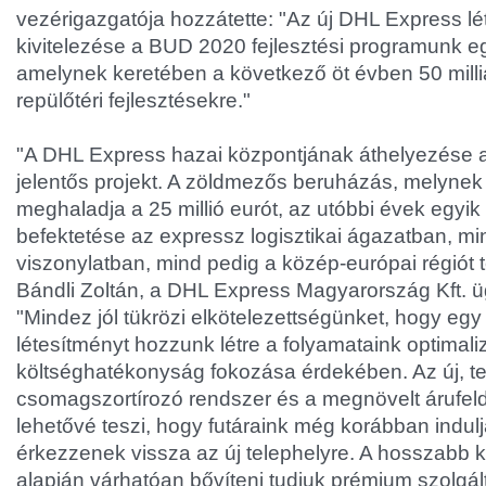
vezérigazgatója hozzátette: "Az új DHL Express l
kivitelezése a BUD 2020 fejlesztési programunk e
amelynek keretében a következő öt évben 50 milliár
repülőtéri fejlesztésekre."
"A DHL Express hazai központjának áthelyezése a 
jelentős projekt. A zöldmezős beruházás, melynek
meghaladja a 25 millió eurót, az utóbbi évek egyik
befektetése az expressz logisztikai ágazatban, mi
viszonylatban, mind pedig a közép-európai régiót t
Bándli Zoltán, a DHL Express Magyarország Kft. ü
"Mindez jól tükrözi elkötelezettségünket, hogy eg
létesítményt hozzunk létre a folyamataink optimali
költséghatékonyság fokozása érdekében. Az új, te
csomagszortírozó rendszer és a megnövelt árufel
lehetővé teszi, hogy futáraink még korábban indul
érkezzenek vissza az új telephelyre. A hosszabb k
alapján várhatóan bővíteni tudjuk prémium szolgál