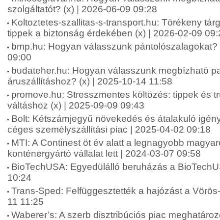
szolgáltatót? (x) | 2026-06-09 09:28
Koltoztetes-szallitas-s-transport.hu: Törékeny tár
tippek a biztonság érdekében (x) | 2026-02-09 09
bmp.hu: Hogyan válasszunk pántolószalagokat? (
09:00
budateher.hu: Hogyan válasszunk megbízható pa
áruszállításhoz? (x) | 2025-10-14 11:58
promove.hu: Stresszmentes költözés: tippek és 
váltáshoz (x) | 2025-09-09 09:43
Bolt: Kétszámjegyű növekedés és átalakuló igénye
céges személyszállítási piac | 2025-04-02 09:18
MTI: A Continest öt év alatt a legnagyobb magyar
konténergyártó vállalat lett | 2024-03-07 09:58
BioTechUSA: Egyedülálló beruházás a BioTechUS
10:24
Trans-Sped: Felfüggesztették a hajózást a Vörös
11 11:25
Waberer’s: A szerb disztribúciós piac meghatároz