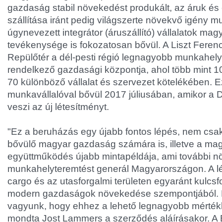
gazdaság stabil növekedést produkált, az áruk é
szállítása iránt pedig világszerte növekvő igény mu
úgynevezett integrátor (áruszállító) vállalatok mag
tevékenysége is fokozatosan bővül. A Liszt Fere
Repülőtér a dél-pesti régió legnagyobb munkahely-
rendelkező gazdasági központja, ahol több mint 1
70 különböző vállalat és szervezet kötelékében. 
munkavállalóval bővül 2017 júliusában, amikor a 
veszi az új létesítményt.
"Ez a beruházás egy újabb fontos lépés, nem csak
bővülő magyar gazdaság számára is, illetve a ma
együttműködés újabb mintapéldája, ami további n
munkahelyteremtést generál Magyarországon. A lé
cargo és az utasforgalmi területen egyaránt kulcs
modern gazdaságok növekedése szempontjából. E
vagyunk, hogy ehhez a lehető legnagyobb mértékb
mondta Jost Lammers a szerződés aláírásakor. A 