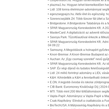
coopervision.hu: Hogyan ismerhetőek fel a l
plazma1.hu: Hogyan lehet kiemelkedően ha
Lidl: 108 tonna élelmiszer-adománnyal segít
egeszsegpajzs.hu: Aktív élet és egészség: h
Szerencsejáték Zrt: Több tízezer fát ültet a 
Bridgestone: A Bridgestone Tatabánya és a M
SPAR Magyarország Kereskedelmi Kft.: A 20
MasterCard: A digitalizáció az adventi idős
Savoya Park: Tűzoltóautóval érkezik a Miku
SPAR Magyarország Kereskedelmi Kft.: Adni
04 09:22
Samsung: A Megoldások a holnapért győztes
Knorr-Bremse: A Knorr-Bremse Budapest az 
Auchan: Az „Egy csomag szeretet” nevű gyűj
SPAR Magyarország Kereskedelmi Kft.: Az id
SAP: Év végi díjeső és tudatos felelősségvá
Lidl: 24 millió forintnyi adomány a LIDL vá
K&H: Kihirdették a K&H a fenntartható önkor
E.ON: A legjobb óvodai és iskolai zöldprogr
CIB Bank: Euromoney Kiválósági Díj | 2024-
MTI: Több mint 200 Mol töltőállomáson segít
Vajda-Papír: Adományoz a Vajda-Papír a Mag
Csak Alapítvány: Elindult a csatlakozás a F
BioTechUSA: A Mályvavirág Alapítvány és a B