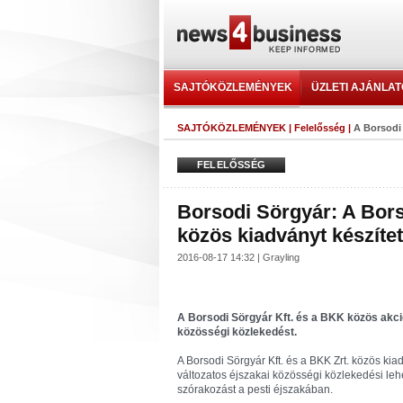
SAJTÓKÖZLEMÉNYEK
ÜZLETI AJÁNLA
SAJTÓKÖZLEMÉNYEK
|
Felelősség
|
A Borsodi 
FELELŐSSÉG
Borsodi Sörgyár: A Bors
közös kiadványt készítet
2016-08-17 14:32 | Grayling
A Borsodi Sörgyár Kft. és a BKK közös akció
közösségi közlekedést.
A Borsodi Sörgyár Kft. és a BKK Zrt. közös kiad
változatos éjszakai közösségi közlekedési leh
szórakozást a pesti éjszakában.