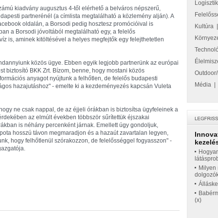
Logiszti
zámú kiadvány augusztus 4-től elérhető a belváros népszerű,
Felelőss
budapesti partnerénél (a címlista megtalálható a közlemény alján). A
cebook oldalán, a Borsodi pedig hosztesz promócióival is
Kultúra
ban a Borsodi jóvoltából megtalálható egy, a felelős
Környez
z is, aminek kitöltésével a helyes megfejtők egy felejthetetlen
Technol
Élelmisz
indannyiunk közös ügye. Ebben egyik legjobb partnerünk az európai
ést biztosító BKK Zrt. Bízom, benne, hogy mostani közös
Outdoor/
rmációs anyagot nyújtunk a felhőtlen, de felelős budapesti
Média
ágos hazajutáshoz" - emelte ki a kezdeményezés kapcsán Vuleta
ogy ne csak nappal, de az éjjeli órákban is biztosítsa ügyfeleinek a
rdekében az elmúlt években többször sűrítettük éjszakai
 órákban is néhány percenként járnak. Emellett úgy gondoljuk,
apota hosszú távon megmaradjon és a hazaút zavartalan legyen,
Innova
tunk, hogy felhőtlenül szórakozzon, de felelősséggel fogyasszon" -
kezelés
gazgatója.
Hogyan
látáspro
Milyen 
dolgozó
Állásk
Babérme
(x)