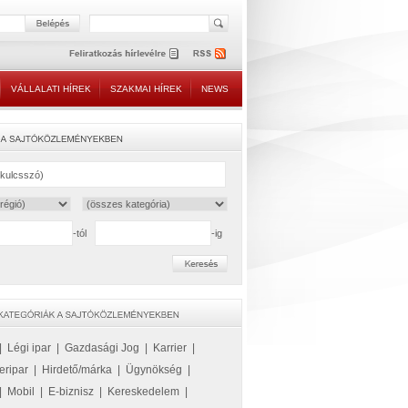
VÁLLALATI HÍREK
SZAKMAI HÍREK
NEWS
-tól
-ig
|
Légi ipar
|
Gazdasági Jog
|
Karrier
|
eripar
|
Hirdető/márka
|
Ügynökség
|
|
Mobil
|
E-biznisz
|
Kereskedelem
|