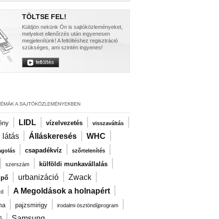
TÖLTSE FEL!
Küldjön nekünk Ön is sajtóközleményeket,
melyeket ellenőrzés után ingyenesen
megjelenítünk! A feltöltéshez regisztráció
szükséges, ami szintén ingyenes!
|
|
|
|
LIDL
ény
vízelvezetés
visszaváltás
|
|
|
|
látás
Álláskeresés
WHC
|
|
|
csapadékvíz
agolás
szőrtelenítés
|
|
|
külföldi munkavállalás
szerszám
|
|
|
urbanizáció
Zwack
ipő
|
|
A Megoldások a holnapért
rd
|
|
|
ma
pajzsmirigy
irodalmi ösztöndíjprogram
|
Samsung
ő