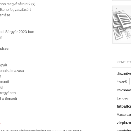
onon megvásárolni? (x)
lkoholfogyasztásért
lentése
sodi Sörgyár 2023-ban
an
endszer
rgyár
róbaalkalmazása
dísznöv
n
orsodi
Étkező
ül
italcsom
 megyében
 a Borsodi
Lenovo
futballc
Masterca
L
vérplaz
sportcip