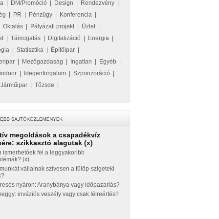
ka
|
DM/Promóció
|
Design
|
Rendezvény
|
ég
|
PR
|
Pénzügy
|
Konferencia
|
|
Oktatás
|
Pályázati projekt
|
Üzlet
|
et
|
Támogatás
|
Digitalizáció
|
Energia
|
ógia
|
Statisztika
|
Építőipar
|
eripar
|
Mezőgazdaság
|
Ingatlan
|
Egyéb
|
indoor
|
Idegenforgalom
|
Szponzoráció
|
|
Járműipar
|
Tőzsde
|
tív megoldások a csapadékvíz
ére: szikkasztó alagutak (x)
 ismerhetőek fel a leggyakoribb
blémák? (x)
munkát vállalnak szívesen a fülöp-szigeteki
k?
eresés nyáron: Aranybánya vagy időpazarlás?
ggy: inváziós veszély vagy csak félreértés?