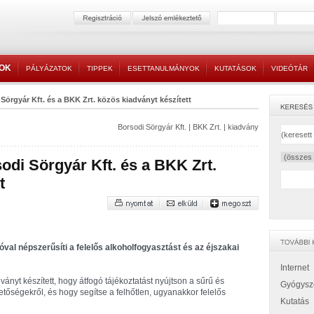
TOK
PÁLYÁZATOK
TIPPEK
ESETTANULMÁNYOK
KUTATÁSOK
VIDEÓTÁR
Sörgyár Kft. és a BKK Zrt. közös kiadványt készített
Borsodi Sörgyár Kft.
|
BKK Zrt.
|
kiadvány
odi Sörgyár Kft. és a BKK Zrt.
t
val népszerűsíti a felelős alkoholfogyasztást és az éjszakai
Internet
ványt készített, hogy átfogó tájékoztatást nyújtson a sűrű és
Gyógysz
etőségekről, és hogy segítse a felhőtlen, ugyanakkor felelős
Kutatás