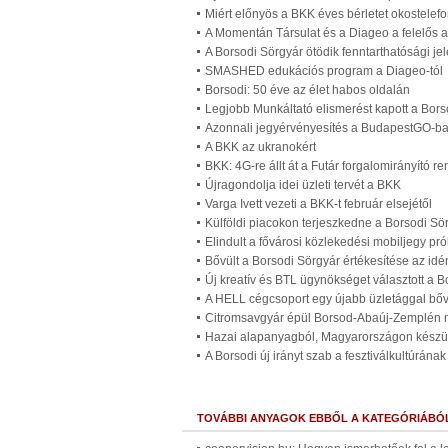
Miért előnyös a BKK éves bérletet okostelef
A Momentán Társulat és a Diageo a felelős a
A Borsodi Sörgyár ötödik fenntarthatósági je
SMASHED edukációs program a Diageo-tól
Borsodi: 50 éve az élet habos oldalán
Legjobb Munkáltató elismerést kapott a Bor
Azonnali jegyérvényesítés a BudapestGO-b
A BKK az ukranokért
BKK: 4G-re állt át a Futár forgalomirányító r
Újragondolja idei üzleti tervét a BKK
Varga Ivett vezeti a BKK-t február elsejétől
Külföldi piacokon terjeszkedne a Borsodi Sö
Elindult a fővárosi közlekedési mobiljegy p
Bővült a Borsodi Sörgyár értékesítése az idé
Új kreatív és BTL ügynökséget választott a B
A HELL cégcsoport egy újabb üzletággal bőv
Citromsavgyár épül Borsod-Abaúj-Zemplén
Hazai alapanyagból, Magyarországon készül
A Borsodi új irányt szab a fesztiválkultúrának
TOVÁBBI ANYAGOK EBBŐL A KATEGÓRIÁBÓ