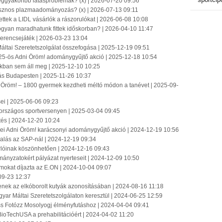
eggyakoribb látásproblémák? (x) | 2026-07-20 09:56
sznos plazmaadományozás? (x) | 2026-07-13 09:11
ettek a LIDL vásárlók a rászorulókat | 2026-06-08 10:08
ogyan maradhatunk fittek időskorban? | 2026-04-10 11:47
Szerencsejáték | 2026-03-23 13:04
áltai Szeretetszolgálat összefogása | 2025-12-19 09:51
25-ös Adni Öröm! adománygyűjtő akció | 2025-12-18 10:54
zakban sem áll meg | 2025-12-10 10:25
lás Budapesten | 2025-11-26 10:37
 Öröm! – 1800 gyermek kezdheti méltó módon a tanévet | 2025-09-
ei | 2025-06-06 09:23
országos sportversenyen | 2025-03-04 09:45
tés | 2024-12-20 10:24
ei Adni Öröm! karácsonyi adománygyűjtő akció | 2024-12-19 10:56
llalás az SAP-nál | 2024-12-19 09:34
sárlóinak köszönhetően | 2024-12-16 09:43
mányzatokért pályázat nyerteseit | 2024-12-09 10:50
amokat díjazta az E.ON | 2024-10-04 09:07
09-23 12:37
enek az elkóborolt kutyák azonosításában | 2024-08-16 11:18
yar Máltai Szeretetszolgálaton keresztül | 2024-06-25 12:59
uss Fotózz Mosolyogj élményfutáshoz | 2024-04-04 09:41
ioTechUSA a prehabilitációért | 2024-04-02 11:20