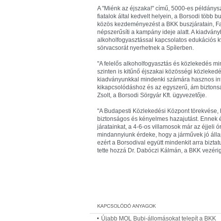
A "Miénk az éjszaka!" című, 5000-es példánys
fiatalok által kedvelt helyein, a Borsodi több 
közös kezdeményezést a BKK buszjáratain, Fa
népszerűsíti a kampány ideje alatt. A kiadvány
alkoholfogyasztással kapcsolatos edukációs kví
sörvacsorát nyerhetnek a Spílerben.
"A felelős alkoholfogyasztás és közlekedés m
szinten is kitűnő éjszakai közösségi közleked
kiadványunkkal mindenki számára hasznos info
kikapcsolódáshoz és az egyszerű, ám biztons
Zsolt, a Borsodi Sörgyár Kft. ügyvezetője.
"A Budapesti Közlekedési Központ törekvése, h
biztonságos és kényelmes hazajutást. Ennek é
járatainkat, a 4-6-os villamosok már az éjjeli
mindannyiunk érdeke, hogy a járművek jó áll
ezért a Borsodival együtt mindenkit arra bizta
tette hozzá Dr. Dabóczi Kálmán, a BKK vezéri
Újabb MOL Bubi-állomásokat telepít a BKK