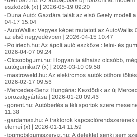
demo97.hu: Az autóápolás új horizontjai: moder
eszközök (x) | 2026-05-19 09:20
Duna Autó: Gazdára talált az első Geely modell a
04-17 15:04
AutoWallis: Vegyes képet mutatott az AutoWallis 
az első negyedévben | 2026-04-15 10:47
Polirtech.hu: Az ápolt autó eszközei: felni- és gumit
2026-04-07 09:24
Olcsobbgumi.hu: Hogyan találhatsz olcsóbb, mégi
autógumikat? (x) | 2026-03-10 09:58
mastroweld.hu: Az elektromos autók otthoni töltési
2026-02-17 09:56
Mercedes-Benz Hungária: Kezdődik az új Merc
sorozatgyártása | 2026-01-20 09:46
gorent.hu: Autóbérlés a téli sportok szerelmesein
11:38
gardamax.hu: A traktorok kapcsolórendszerének 
elemei (x) | 2026-01-14 11:59
topmobilgumiszerviz.hu: A defektet senki sem szer