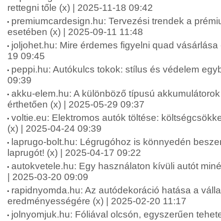
rettegni tőle (x) | 2025-11-18 09:42
premiumcardesign.hu: Tervezési trendek a prémi
esetében (x) | 2025-09-11 11:48
joljohet.hu: Mire érdemes figyelni quad vásárlása e
19 09:45
peppi.hu: Autókulcs tokok: stílus és védelem egy
09:39
akku-elem.hu: A különböző típusú akkumulátorok
érthetően (x) | 2025-05-29 09:37
voltie.eu: Elektromos autók töltése: költségcsökk
(x) | 2025-04-24 09:39
laprugo-bolt.hu: Légrugóhoz is könnyedén besze
laprugót! (x) | 2025-04-17 09:22
autokvetele.hu: Egy használaton kívüli autót minél 
| 2025-03-20 09:09
rapidnyomda.hu: Az autódekoráció hatása a váll
eredményességére (x) | 2025-02-20 11:17
jolnyomjuk.hu: Fóliával olcsón, egyszerűen tehet