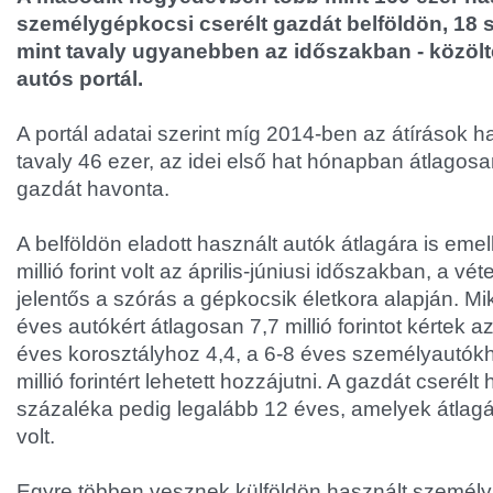
személygépkocsi cserélt gazdát belföldön, 18 s
mint tavaly ugyanebben az időszakban - közölt
autós portál.
A portál adatai szerint míg 2014-ben az átírások ha
tavaly 46 ezer, az idei első hat hónapban átlagosa
gazdát havonta.
A belföldön eladott használt autók átlagára is emel
millió forint volt az április-júniusi időszakban, a v
jelentős a szórás a gépkocsik életkora alapján. 
éves autókért átlagosan 7,7 millió forintot kértek a
éves korosztályhoz 4,4, a 6-8 éves személyautók
millió forintért lehetett hozzájutni. A gazdát cserél
százaléka pedig legalább 12 éves, amelyek átlagára
volt.
Egyre többen vesznek külföldön használt személya