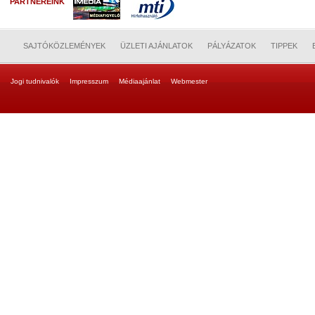
PARTNEREINK
SAJTÓKÖZLEMÉNYEK
ÜZLETI AJÁNLATOK
PÁLYÁZATOK
TIPPEK
Jogi tudnivalók
Impresszum
Médiaajánlat
Webmester