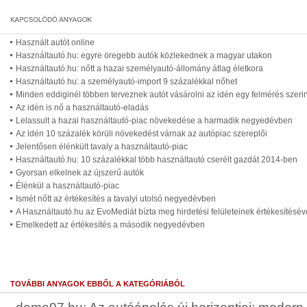
Használt autót online
Használtautó.hu: egyre öregebb autók közlekednek a magyar utakon
Használtautó.hu: nőtt a hazai személyautó-állomány átlag életkora
Használtautó.hu: a személyautó-import 9 százalékkal nőhet
Minden eddiginél többen terveznek autót vásárolni az idén egy felmérés szerin
Az idén is nő a használtautó-eladás
Lelassult a hazai használtautó-piac növekedése a harmadik negyedévben
Az idén 10 százalék körüli növekedést várnak az autópiac szereplői
Jelentősen élénkült tavaly a használtautó-piac
Használtautó.hu: 10 százalékkal több használtautó cserélt gazdát 2014-ben
Gyorsan elkelnek az újszerű autók
Élénkül a használtautó-piac
Ismét nőtt az értékesítés a tavalyi utolsó negyedévben
A Használtautó.hu az EvoMediát bízta meg hirdetési felületeinek értékesítésév
Emelkedett az értékesítés a második negyedévben
TOVÁBBI ANYAGOK EBBŐL A KATEGÓRIÁBÓL