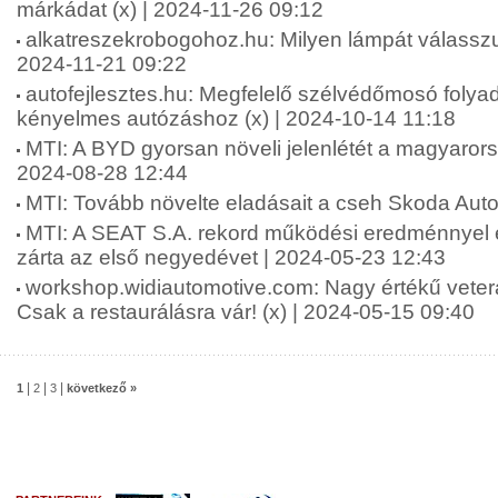
márkádat (x) | 2024-11-26 09:12
alkatreszekrobogohoz.hu: Milyen lámpát válasszu
2024-11-21 09:22
autofejlesztes.hu: Megfelelő szélvédőmosó folya
kényelmes autózáshoz (x) | 2024-10-14 11:18
MTI: A BYD gyorsan növeli jelenlétét a magyarors
2024-08-28 12:44
MTI: Tovább növelte eladásait a cseh Skoda Auto
MTI: A SEAT S.A. rekord működési eredménnyel é
zárta az első negyedévet | 2024-05-23 12:43
workshop.widiautomotive.com: Nagy értékű vete
Csak a restaurálásra vár! (x) | 2024-05-15 09:40
|
|
|
1
2
3
következő »