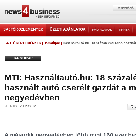
SAJTÓKÖZLEMÉNYEK
ÜZLETI AJÁNLATOK
PÁLYÁZATOK
TIPPEK
SAJTÓKÖZLEMÉNYEK
|
Járműipar
|
Használtautó.hu: 18 százalékkal több használt 
JÁRMŰIPAR
MTI: Használtautó.hu: 18 százal
használt autó cserélt gazdát a 
negyedévben
2016-08-12 17:38 | MTI
A második negyedévben több mint 160 ezer ha