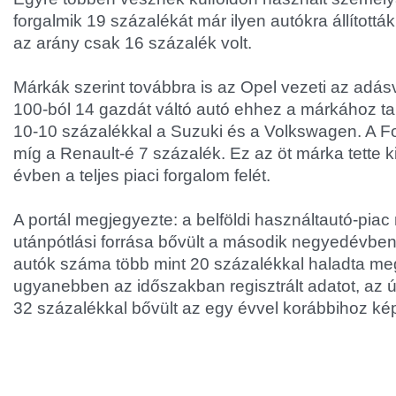
forgalmik 19 százalékát már ilyen autókra állítottá
az arány csak 16 százalék volt.
Márkák szerint továbbra is az Opel vezeti az adásvé
100-ból 14 gazdát váltó autó ehhez a márkához tar
10-10 százalékkal a Suzuki és a Volkswagen. A F
míg a Renault-é 7 százalék. Ez az öt márka tette ki 
évben a teljes piaci forgalom felét.
A portál megjegyezte: a belföldi használtautó-piac
utánpótlási forrása bővült a második negyedévben
autók száma több mint 20 százalékkal haladta meg
ugyanebben az időszakban regisztrált adatot, az ú
32 százalékkal bővült az egy évvel korábbihoz ké