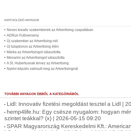
Neves kreatív szakemberek az Artvertising csapatában
ADRun Futóverseny
Új szakember az Artvertising-nél
Új tulajdonos az Artvertising élén
Márka az Artvertisingot választotta
Menarini az Artvertisingot választotta
A St. Hubertusnak tervez az Artvertising
Nyelvi képzés valósult meg az Artvertisingnál
TOVÁBBI ANYAGOK EBBŐL A KATEGÓRIÁBÓL
Lidl: Innovativ fizetési megoldást tesztel a Lidl |
hemp4life.hu: Egy csésze nyugalom: hogyan mérsé
szintet teákkal? (x) | 2026-05-15 09:20
SPAR Magyarország Kereskedelmi Kft.: American 