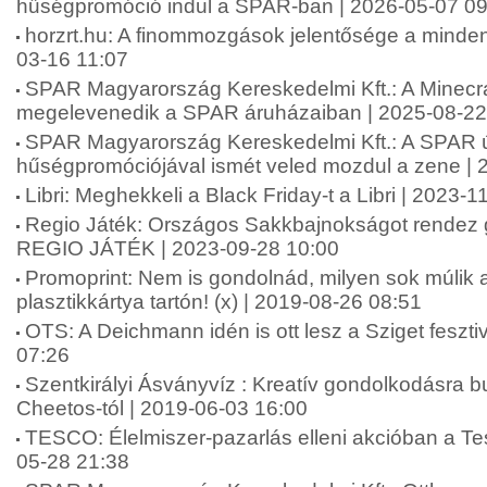
hűségpromóció indul a SPAR-ban | 2026-05-07 09
horzrt.hu: A finommozgások jelentősége a minde
03-16 11:07
SPAR Magyarország Kereskedelmi Kft.: A Minecra
megelevenedik a SPAR áruházaiban | 2025-08-22
SPAR Magyarország Kereskedelmi Kft.: A SPAR 
hűségpromóciójával ismét veled mozdul a zene | 
Libri: Meghekkeli a Black Friday-t a Libri | 2023-
Regio Játék: Országos Sakkbajnokságot rendez
REGIO JÁTÉK | 2023-09-28 10:00
Promoprint: Nem is gondolnád, milyen sok múlik 
plasztikkártya tartón! (x) | 2019-08-26 08:51
OTS: A Deichmann idén is ott lesz a Sziget feszti
07:26
Szentkirályi Ásványvíz : Kreatív gondolkodásra bu
Cheetos-tól | 2019-06-03 16:00
TESCO: Élelmiszer-pazarlás elleni akcióban a Te
05-28 21:38