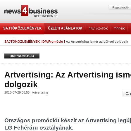
SAJTÓKÖZLEMÉNYEK
ÜZLETI AJÁNLATOK
PÁLYÁZATOK
TIPPEK
SAJTÓKÖZLEMÉNYEK
|
DM/Promóció
|
Az Artvertising ismét az LG-vel dolgozik
DM/PROMÓCIÓ
Artvertising: Az Artvertising ism
dolgozik
2016-07-29 08:55 | Artvertising
Országos promóciót készít az Artvertising legú
LG Fehéráru osztályának.