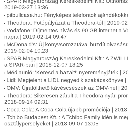
SPAR Magyarország Kereskedelmi Kft.: Otthonszé
2019-03-27 13:36
pitbullcase.hu: Fényképes telefontok ajándékokk
Theodora: Fotópályázat a Theodora-tól | 2019-02
Vodafone: Díjmentes hívás és 90 GB internet a Vo
napra | 2019-02-14 09:47
McDonald's: Új könyvsorozatával buzdít olvasásr
2019-02-04 10:23
SPAR Magyarország Kereskedelmi Kft.: A ZWILLI
a SPAR-ban | 2018-12-07 18:25
Médiaunió: 'Keresd a hazait!' nyereményjáték | 
Lidl: Megjelent a LIDL negyedik szakácskönyve |
OMV: Újratölthető kávéscsészék az OMV-nél | 2
Theodora: Sikeresen zárult a Theodora nyári pr
2018-09-14 09:31
Coca-Cola: A Coca-Cola újabb promóciója | 2018
Tchibo Budapest Kft. : A Tchibo Family idén is meg
osztályperselyeket | 2018-09-07 13:05