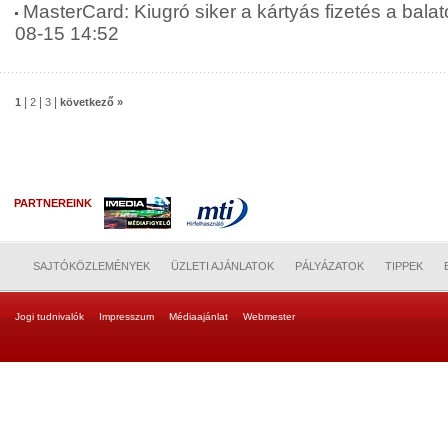
MasterCard: Kiugró siker a kártyás fizetés a balat
08-15 14:52
|
|
|
1
2
3
következő »
PARTNEREINK
SAJTÓKÖZLEMÉNYEK
ÜZLETI AJÁNLATOK
PÁLYÁZATOK
TIPPEK
Jogi tudnivalók
Impresszum
Médiaajánlat
Webmester