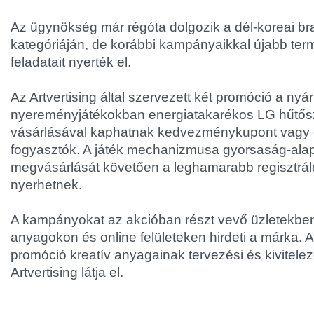
Az ügynökség már régóta dolgozik a dél-koreai br
kategóriáján, de korábbi kampányaikkal újabb ter
feladatait nyerték el.
Az Artvertising által szervezett két promóció a nyár
nyereményjátékokban energiatakarékos LG hűtő
vásárlásával kaphatnak kedvezménykupont vagy 
fogyasztók. A játék mechanizmusa gyorsaság-alap
megvásárlását követően a leghamarabb regisztrál
nyerhetnek.
A kampányokat az akcióban részt vevő üzletekbe
anyagokon és online felületeken hirdeti a márka. A
promóció kreatív anyagainak tervezési és kivitelezé
Artvertising látja el.