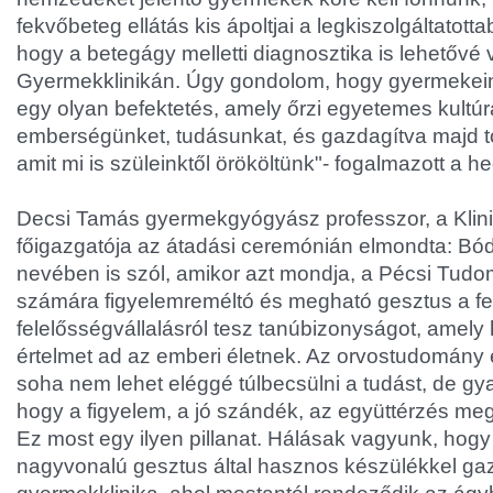
fekvőbeteg ellátás kis ápoltjai a legkiszolgáltatott
hogy a betegágy melletti diagnosztika is lehetővé v
Gyermekklinikán. Úgy gondolom, hogy gyermekein
egy olyan befektetés, amely őrzi egyetemes kultúr
emberségünket, tudásunkat, és gazdagítva majd t
amit mi is szüleinktől örököltünk"- fogalmazott a
Decsi Tamás gyermekgyógyász professzor, a Klin
főigazgatója az átadási ceremónián elmondta: Bódi
nevében is szól, amikor azt mondja, a Pécsi Tu
számára figyelemreméltó és megható gesztus a fel
felelősségvállalásról tesz tanúbizonyságot, amely 
értelmet ad az emberi életnek. Az orvostudomány 
soha nem lehet eléggé túlbecsülni a tudást, de gya
hogy a figyelem, a jó szándék, az együttérzés me
Ez most egy ilyen pillanat. Hálásak vagyunk, hog
nagyvonalú gesztus által hasznos készülékkel ga