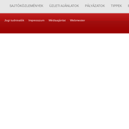
SAJTÓKÖZLEMÉNYEK
ÜZLETI AJÁNLATOK
PÁLYÁZATOK
TIPPEK
Jogi tudnivalók
Impresszum
Médiaajánlat
Webmester