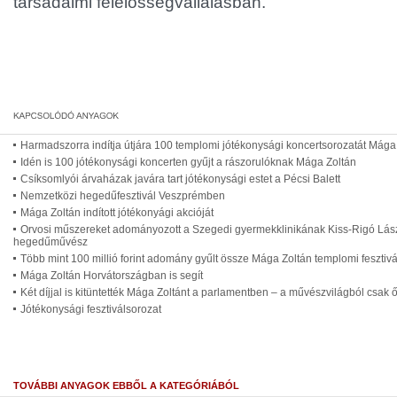
társadalmi felelősségvállalásban.
Harmadszorra indítja útjára 100 templomi jótékonysági koncertsorozatát Mága
Idén is 100 jótékonysági koncerten gyűjt a rászorulóknak Mága Zoltán
Csíksomlyói árvaházak javára tart jótékonysági estet a Pécsi Balett
Nemzetközi hegedűfesztivál Veszprémben
Mága Zoltán indított jótékonyági akcióját
Orvosi műszereket adományozott a Szegedi gyermekklinikának Kiss-Rigó Lás
hegedűművész
Több mint 100 millió forint adomány gyűlt össze Mága Zoltán templomi fesztiv
Mága Zoltán Horvátországban is segít
Két díjjal is kitüntették Mága Zoltánt a parlamentben – a művészvilágból csak 
Jótékonysági fesztiválsorozat
TOVÁBBI ANYAGOK EBBŐL A KATEGÓRIÁBÓL