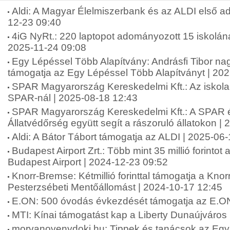
Aldi: A Magyar Élelmiszerbank és az ALDI első ad
12-23 09:40
4iG NyRt.: 220 laptopot adományozott 15 iskolána
2025-11-24 09:08
Egy Lépéssel Több Alapítvány: Andrásfi Tibor na
támogatja az Egy Lépéssel Több Alapítványt | 20
SPAR Magyarország Kereskedelmi Kft.: Az iskol
SPAR-nál | 2025-08-18 12:43
SPAR Magyarország Kereskedelmi Kft.: A SPAR 
Állatvédőrség együtt segít a rászoruló állatokon |
Aldi: A Bátor Tábort támogatja az ALDI | 2025-06
Budapest Airport Zrt.: Több mint 35 millió forinto
Budapest Airport | 2024-12-23 09:52
Knorr-Bremse: Kétmillió forinttal támogatja a Kn
Pesterzsébeti Mentőállomást | 2024-10-17 12:45
E.ON: 500 óvodás évkezdését támogatja az E.ON
MTI: Kínai támogatást kap a Liberty Dunaújváros
morvanovenydoki.hu: Tippek és tanácsok az Eg