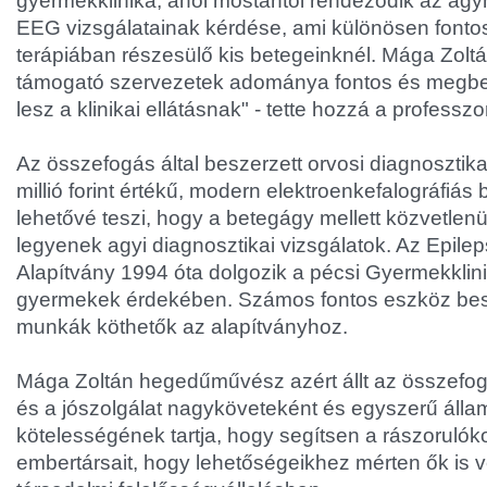
gyermekklinika, ahol mostantól rendeződik az ág
EEG vizsgálatainak kérdése, ami különösen fontos
terápiában részesülő kis betegeinknél. Mága Zolt
támogató szervezetek adománya fontos és megbe
lesz a klinikai ellátásnak" - tette hozzá a professzor
Az összefogás által beszerzett orvosi diagnosztik
millió forint értékű, modern elektroenkefalográfiá
lehetővé teszi, hogy a betegágy mellett közvetlenü
legyenek agyi diagnosztikai vizsgálatok. Az Epil
Alapítvány 1994 óta dolgozik a pécsi Gyermekklini
gyermekek érdekében. Számos fontos eszköz besze
munkák köthetők az alapítványhoz.
Mága Zoltán hegedűművész azért állt az összefog
és a jószolgálat nagyköveteként és egyszerű álla
kötelességének tartja, hogy segítsen a rászorulók
embertársait, hogy lehetőségeikhez mérten ők is 