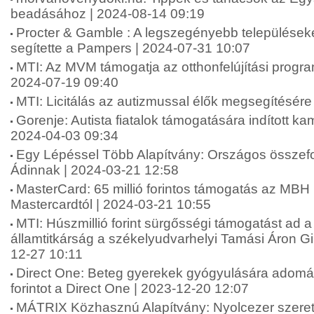
beadásához | 2024-08-14 09:19
Procter & Gamble : A legszegényebb települések
segítette a Pampers | 2024-07-31 10:07
MTI: Az MVM támogatja az otthonfelújítási progr
2024-07-19 09:40
MTI: Licitálás az autizmussal élők megsegítésére
Gorenje: Autista fiatalok támogatására indított k
2024-04-03 09:34
Egy Lépéssel Több Alapítvány: Országos összefo
Ádinnak | 2024-03-21 12:58
MasterCard: 65 millió forintos támogatás az MBH
Mastercardtól | 2024-03-21 10:55
MTI: Húszmillió forint sürgősségi támogatást ad a
államtitkárság a székelyudvarhelyi Tamási Áron 
12-27 10:11
Direct One: Beteg gyerekek gyógyulására adomán
forintot a Direct One | 2023-12-20 12:07
MÁTRIX Közhasznú Alapítvány: Nyolcezer szere