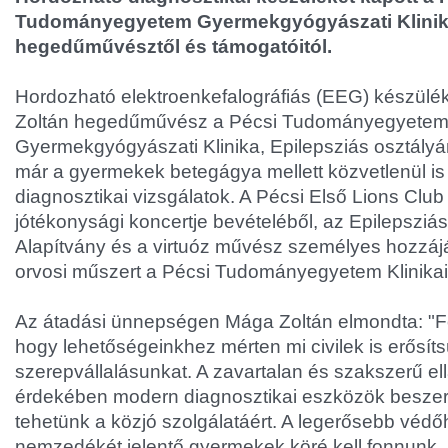
Tudományegyetem Gyermekgyógyászati Klinik
hegedűművésztől és támogatóitól.
Hordozható elektroenkefalográfiás (EEG) készülék
Zoltán hegedűművész a Pécsi Tudományegyete
Gyermekgyógyászati Klinika, Epilepsziás osztályán
már a gyermekek betegágya mellett közvetlenül is
diagnosztikai vizsgálatok. A Pécsi Első Lions Club 
jótékonysági koncertje bevételéből, az Epilepszi
Alapítvány és a virtuóz művész személyes hozzájá
orvosi műszert a Pécsi Tudományegyetem Klinikai
Az átadási ünnepségen Mága Zoltán elmondta: "F
hogy lehetőségeinkhez mérten mi civilek is erősít
szerepvállalásunkat. A zavartalan és szakszerű ell
érdekében modern diagnosztikai eszközök beszerz
tehetünk a közjó szolgálatáért. A legerősebb védőh
nemzedékét jelentő gyermekek köré kell fonnunk, 