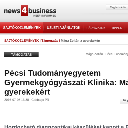
SAJTÓKÖZLEMÉNYEK
ÜZLETI AJÁNLATOK
PÁLYÁZATOK
TIPPEK
SAJTÓKÖZLEMÉNYEK
|
Támogatás
|
Mága Zoltán a gyerekekért
Mága Zoltán
|
Pécsi Tudomány
TÁMOGATÁS
Pécsi Tudományegyetem
Gyermekgyógyászati Klinika: Má
gyerekekért
2016-07-08 13:38 | Cabbage PR
Hordozható diagnosztikai készüléket kapott a 