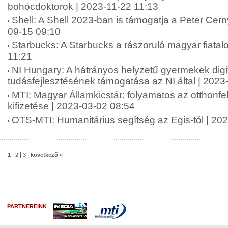
bohócdoktorok | 2023-11-22 11:13
Shell: A Shell 2023-ban is támogatja a Peter Cern
09-15 09:10
Starbucks: A Starbucks a rászoruló magyar fiatal
11:21
NI Hungary: A hátrányos helyzetű gyermekek digit
tudásfejlesztésének támogatása az NI által | 2023
MTI: Magyar Államkicstár: folyamatos az otthonfe
kifizetése | 2023-03-02 08:54
OTS-MTI: Humanitárius segítség az Egis-tól | 20
|
|
|
1
2
3
következő »
PARTNEREINK