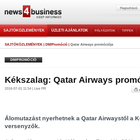
SAJTÓKÖZLEMÉNYEK
ÜZLETI AJÁNLATOK
PÁLYÁZATOK
TIPPEK
SAJTÓKÖZLEMÉNYEK
|
DM/Promóció
|
Qatar Airways promóciója
DM/PROMÓCIÓ
Kékszalag: Qatar Airways prom
2016-07-01 11:54 | Live PR
Álomutazást nyerhetnek a Qatar Airwaystől a K
versenyzők.