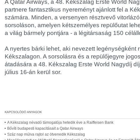
A Qatar Airways, a 48. Kékszalag Erste World Nagy
partnere fantasztikus nyereményt ajánlott fel a K
számára. Minden, a versenyen résztvevő vitorlázó
sorsoláson, amelyen kétszemélyes repülőutat lehet
a világ bármely pontjára - a légitársaság 150 célál
A nyertes bárki lehet, aki nevezett legénységként 
Kékszalagon. A sorsolásra és a repülőjegyre jogo
átadására a 48. Kékszalag Erste World Nagydíj díj
július 16-án kerül sor.
A Kékszalag névadó támogatója hetedik éve a Raiffeisen Bank
Bővíti budapesti kapacitásait a Qatar Airways
Száz nap múlva rajtol az ötvenedik Kékszalag