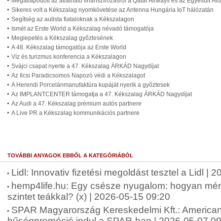
Megállapodott az átlátható finanszírozásról a Qatar Airways és az Egyesült Ál
Sikeres volt a Kékszalag nyomkövetése az Antenna Hungária IoT hálózatán
Segítség az autista fiataloknak a Kékszalagon
Ismét az Erste World a Kékszalag névadó támogatója
Meglepetés a Kékszalag győztesének
A 48. Kékszalag támogatója az Erste World
Víz és turizmus konferencia a Kékszalagon
Svájci csapat nyerte a 47. Kékszalag ÁRKÁD Nagydíjat
Az Ilcsi Paradicsomos Napozó védi a Kékszalagot
A Herendi Porcelánmanufaktúra kupáját nyerik a győztesek
Az IMPLANTCENTER támogatja a 47. Kékszalag ÁRKÁD Nagydíjat
Az Audi a 47. Kékszalag prémium autós partnere
A Live PR a Kékszalag kommunikációs partnere
TOVÁBBI ANYAGOK EBBŐL A KATEGÓRIÁBÓL
Lidl: Innovativ fizetési megoldást tesztel a Lidl |
hemp4life.hu: Egy csésze nyugalom: hogyan mérsé
szintet teákkal? (x) | 2026-05-15 09:20
SPAR Magyarország Kereskedelmi Kft.: American 
hűségpromóció indul a SPAR-ban | 2026-05-07 09