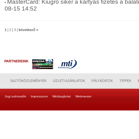
MasterCard: Kiugró siker a kártyás fizetés a balat
08-15 14:52
|
|
|
1
2
3
következő »
PARTNEREINK
SAJTÓKÖZLEMÉNYEK
ÜZLETI AJÁNLATOK
PÁLYÁZATOK
TIPPEK
Jogi tudnivalók
Impresszum
Médiaajánlat
Webmester