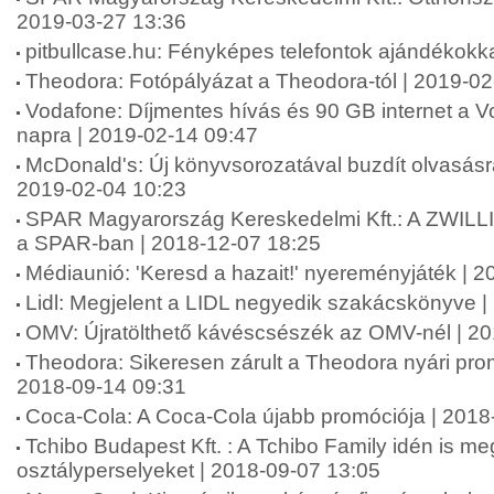
2019-03-27 13:36
pitbullcase.hu: Fényképes telefontok ajándékokk
Theodora: Fotópályázat a Theodora-tól | 2019-02
Vodafone: Díjmentes hívás és 90 GB internet a Vo
napra | 2019-02-14 09:47
McDonald's: Új könyvsorozatával buzdít olvasásr
2019-02-04 10:23
SPAR Magyarország Kereskedelmi Kft.: A ZWILLI
a SPAR-ban | 2018-12-07 18:25
Médiaunió: 'Keresd a hazait!' nyereményjáték | 
Lidl: Megjelent a LIDL negyedik szakácskönyve |
OMV: Újratölthető kávéscsészék az OMV-nél | 2
Theodora: Sikeresen zárult a Theodora nyári pr
2018-09-14 09:31
Coca-Cola: A Coca-Cola újabb promóciója | 2018
Tchibo Budapest Kft. : A Tchibo Family idén is meg
osztályperselyeket | 2018-09-07 13:05