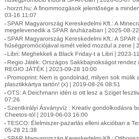
horzrt.hu: A finommozgások jelentősége a minde
03-16 11:07
SPAR Magyarország Kereskedelmi Kft.: A Minecra
megelevenedik a SPAR áruházaiban | 2025-08-22
SPAR Magyarország Kereskedelmi Kft.: A SPAR 
hűségpromóciójával ismét veled mozdul a zene | 
Libri: Meghekkeli a Black Friday-t a Libri | 2023-
Regio Játék: Országos Sakkbajnokságot rendez
REGIO JÁTÉK | 2023-09-28 10:00
Promoprint: Nem is gondolnád, milyen sok múlik 
plasztikkártya tartón! (x) | 2019-08-26 08:51
OTS: A Deichmann idén is ott lesz a Sziget feszti
07:26
Szentkirályi Ásványvíz : Kreatív gondolkodásra bu
Cheetos-tól | 2019-06-03 16:00
TESCO: Élelmiszer-pazarlás elleni akcióban a Te
05-28 21:38
SPAR Magyarország Kereskedelmi Kft.: Otthonszé