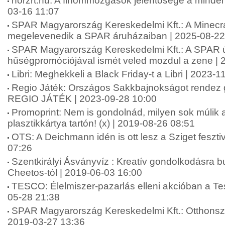
horzrt.hu: A finommozgások jelentősége a minde
03-16 11:07
SPAR Magyarország Kereskedelmi Kft.: A Minecra
megelevenedik a SPAR áruházaiban | 2025-08-22
SPAR Magyarország Kereskedelmi Kft.: A SPAR 
hűségpromóciójával ismét veled mozdul a zene | 
Libri: Meghekkeli a Black Friday-t a Libri | 2023-
Regio Játék: Országos Sakkbajnokságot rendez
REGIO JÁTÉK | 2023-09-28 10:00
Promoprint: Nem is gondolnád, milyen sok múlik 
plasztikkártya tartón! (x) | 2019-08-26 08:51
OTS: A Deichmann idén is ott lesz a Sziget feszti
07:26
Szentkirályi Ásványvíz : Kreatív gondolkodásra bu
Cheetos-tól | 2019-06-03 16:00
TESCO: Élelmiszer-pazarlás elleni akcióban a Te
05-28 21:38
SPAR Magyarország Kereskedelmi Kft.: Otthonszé
2019-03-27 13:36