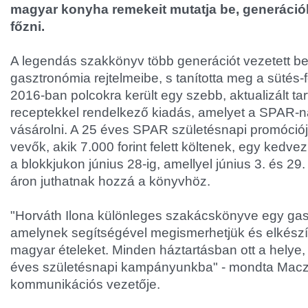
magyar konyha remekeit mutatja be, generációk
főzni.
A legendás szakkönyv több generációt vezetett b
gasztronómia rejtelmeibe, s tanította meg a sütés-
2016-ban polcokra került egy szebb, aktualizált tar
receptekkel rendelkező kiadás, amelyet a SPAR-n
vásárolni. A 25 éves SPAR születésnapi promóció
vevők, akik 7.000 forint felett költenek, egy kedv
a blokkjukon június 28-ig, amellyel június 3. és 29
áron juthatnak hozzá a könyvhöz.
"Horváth Ilona különleges szakácskönyve egy gas
amelynek segítségével megismerhetjük és elkészíth
magyar ételeket. Minden háztartásban ott a helye,
éves születésnapi kampányunkba" - mondta Mac
kommunikációs vezetője.