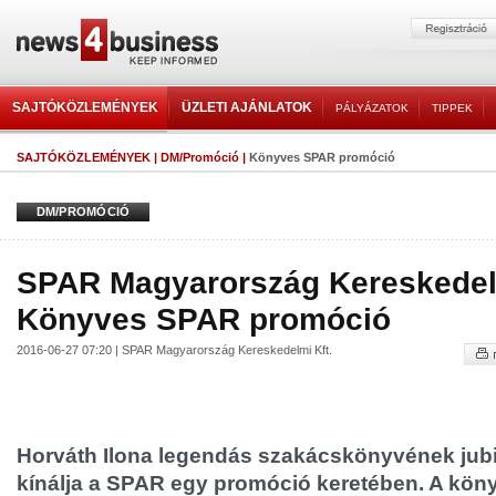
SAJTÓKÖZLEMÉNYEK
ÜZLETI AJÁNLATOK
PÁLYÁZATOK
TIPPEK
SAJTÓKÖZLEMÉNYEK
|
DM/Promóció
|
Könyves SPAR promóció
DM/PROMÓCIÓ
SPAR Magyarország Kereskedelm
Könyves SPAR promóció
2016-06-27 07:20 | SPAR Magyarország Kereskedelmi Kft.
Horváth Ilona legendás szakácskönyvének jubi
kínálja a SPAR egy promóció keretében. A köny