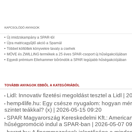
Új imidzskampány a SPAR-tól
Újra matricagyűjtő akció a Sparnál
Többet költöttek könyvekre tavaly a csehek
MÖVE és ZWILLING termékek a 25 éves SPAR-csoport új hűségakciójában
Egyedi prémium Ellehammer bőröndök a SPAR legújabb hűségakciójában
TOVÁBBI ANYAGOK EBBŐL A KATEGÓRIÁBÓL
Lidl: Innovativ fizetési megoldást tesztel a Lidl |
hemp4life.hu: Egy csésze nyugalom: hogyan mérsé
szintet teákkal? (x) | 2026-05-15 09:20
SPAR Magyarország Kereskedelmi Kft.: American 
hűségpromóció indul a SPAR-ban | 2026-05-07 09