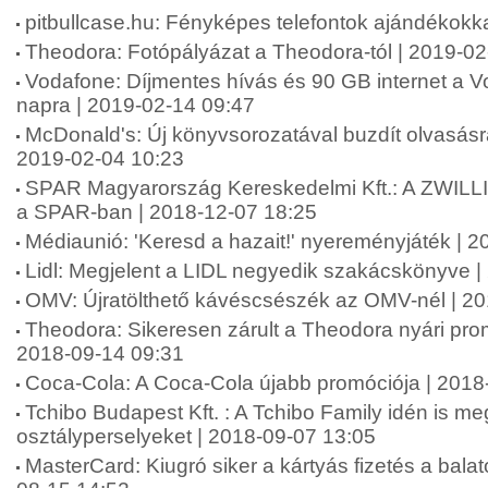
pitbullcase.hu: Fényképes telefontok ajándékokk
Theodora: Fotópályázat a Theodora-tól | 2019-02
Vodafone: Díjmentes hívás és 90 GB internet a Vo
napra | 2019-02-14 09:47
McDonald's: Új könyvsorozatával buzdít olvasásr
2019-02-04 10:23
SPAR Magyarország Kereskedelmi Kft.: A ZWILLI
a SPAR-ban | 2018-12-07 18:25
Médiaunió: 'Keresd a hazait!' nyereményjáték | 
Lidl: Megjelent a LIDL negyedik szakácskönyve |
OMV: Újratölthető kávéscsészék az OMV-nél | 2
Theodora: Sikeresen zárult a Theodora nyári pr
2018-09-14 09:31
Coca-Cola: A Coca-Cola újabb promóciója | 2018
Tchibo Budapest Kft. : A Tchibo Family idén is meg
osztályperselyeket | 2018-09-07 13:05
MasterCard: Kiugró siker a kártyás fizetés a balat