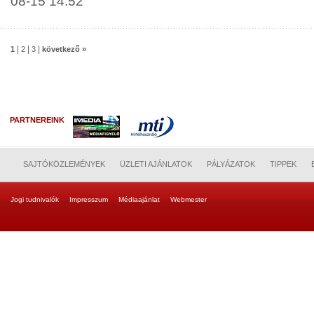
08-15 14:52
|
|
|
1
2
3
következő »
PARTNEREINK
SAJTÓKÖZLEMÉNYEK
ÜZLETI AJÁNLATOK
PÁLYÁZATOK
TIPPEK
Jogi tudnivalók
Impresszum
Médiaajánlat
Webmester