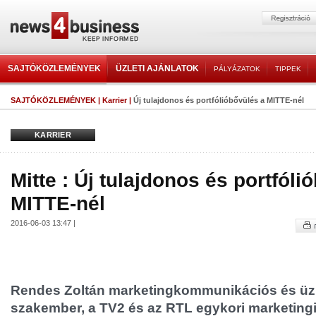
SAJTÓKÖZLEMÉNYEK
ÜZLETI AJÁNLATOK
PÁLYÁZATOK
TIPPEK
SAJTÓKÖZLEMÉNYEK
|
Karrier
|
Új tulajdonos és portfólióbővülés a MITTE-nél
KARRIER
Mitte : Új tulajdonos és portfóli
MITTE-nél
2016-06-03 13:47 |
Rendes Zoltán marketingkommunikációs és üzle
szakember, a TV2 és az RTL egykori marketingi