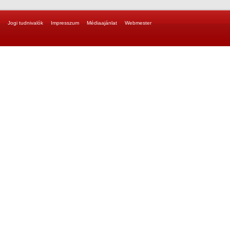
Jogi tudnivalók
Impresszum
Médiaajánlat
Webmester