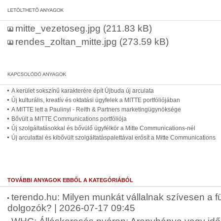
mitte_vezetoseg.jpg
(211.83 kB)
rendes_zoltan_mitte.jpg
(273.59 kB)
A kerület sokszínű karakterére épít Újbuda új arculata
Új kulturális, kreatív és oktatási ügyfelek a MITTE portfóliójában
A MITTE lett a Paulinyi - Reith & Partners marketingügynöksége
Bővült a MITTE Communications portfóliója
Új szolgáltatásokkal és bővülő ügyfélkör a Mitte Communications-nél
Új arculattal és kibővült szolgáltatáspalettával erősít a Mitte Communications
TOVÁBBI ANYAGOK EBBŐL A KATEGÓRIÁBÓL
terendo.hu: Milyen munkát vállalnak szívesen a fü
dolgozók? | 2026-07-17 09:45