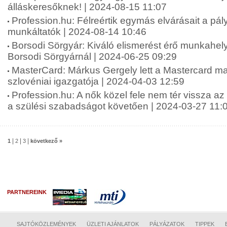
álláskeresőknek! | 2024-08-15 11:07
Profession.hu: Félreértik egymás elvárásait a pá
munkáltatók | 2024-08-14 10:46
Borsodi Sörgyár: Kiváló elismerést érő munkahely
Borsodi Sörgyárnál | 2024-06-25 09:29
MasterCard: Márkus Gergely lett a Mastercard m
szlovéniai igazgatója | 2024-04-03 12:59
Profession.hu: A nők közel fele nem tér vissza a
a szülési szabadságot követően | 2024-03-27 11:
|
|
|
1
2
3
következő »
PARTNEREINK
SAJTÓKÖZLEMÉNYEK
ÜZLETI AJÁNLATOK
PÁLYÁZATOK
TIPPEK