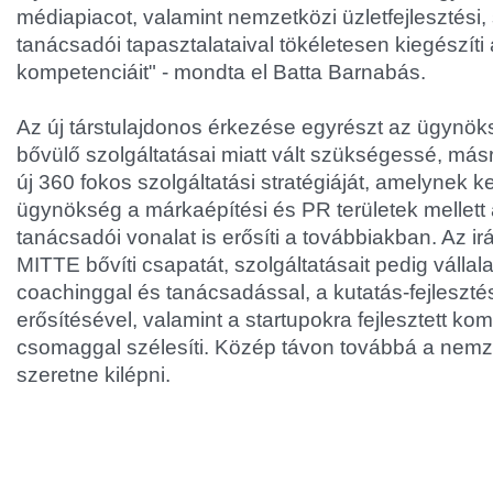
médiapiacot, valamint nemzetközi üzletfejlesztési,
tanácsadói tapasztalataival tökéletesen kiegészíti
kompetenciáit" - mondta el Batta Barnabás.
Az új társtulajdonos érkezése egyrészt az ügynö
bővülő szolgáltatásai miatt vált szükségessé, más
új 360 fokos szolgáltatási stratégiáját, amelynek 
ügynökség a márkaépítési és PR területek mellett a
tanácsadói vonalat is erősíti a továbbiakban. Az i
MITTE bővíti csapatát, szolgáltatásait pedig vállal
coachinggal és tanácsadással, a kutatás-fejleszt
erősítésével, valamint a startupokra fejlesztett k
csomaggal szélesíti. Közép távon továbbá a nemze
szeretne kilépni.