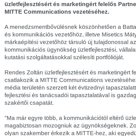
üzletfejlesztésért és marketingért felelős Partn
MITTE Communications vezetéséhez.
A menedzsmentbővülésnek köszönhetően a Batta 
és kommunikációs vezetőhöz, illetve Misetics Máty
márkaépítési vezetőhöz társuló új tulajdonossal az 
kommunikációs ügynökség üzletfejlesztési, vállala
kutatási szolgáltatásokkal szélesíti portfólióját.
Rendes Zoltán üzletfejlesztésért és marketingért f
csatlakozik a MITTE Communications vezetéséhez,
média területén szerzett két évtizednyi tapasztalatt
fejlesztési és tanácsadói tapasztalatával is gazda
szakértői csapatát.
"Ma már egyre több, a kommunikációtól eltérő üzleti
magabiztosan mozogniuk az ügynökségeknek. Zo
olyan szakember érkezik a MITTE-hez, aki egyedül