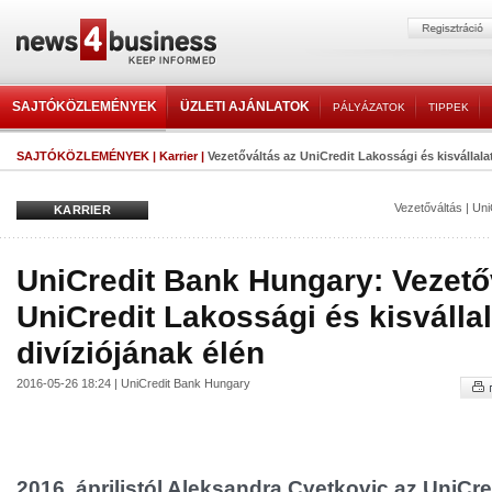
SAJTÓKÖZLEMÉNYEK
ÜZLETI AJÁNLATOK
PÁLYÁZATOK
TIPPEK
SAJTÓKÖZLEMÉNYEK
|
Karrier
|
Vezetőváltás az UniCredit Lakossági és kisvállalati
Vezetőváltás
|
Uni
KARRIER
UniCredit Bank Hungary: Vezető
UniCredit Lakossági és kisvállal
divíziójának élén
2016-05-26 18:24 | UniCredit Bank Hungary
2016. áprilistól Aleksandra Cvetkovic az UniCr