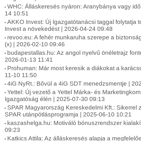
WHC: Álláskeresés nyáron: Aranybánya vagy idő
14 10:51
AKKO Invest: Új Igazgatótanácsi taggal folytatj
Invest a növekedést | 2026-04-24 09:48
revoo.eu: A fehér munkaruha szerepe a biztonsá
(x) | 2026-02-10 09:46
budapestallas.hu: Az angol nyelvű önéletrajz fo
2026-01-13 11:41
Prohuman: Már most keresik a diákokat a karács
11-10 11:50
4iG NyRt.: Bővül a 4iG SDT menedzsmentje | 20
Yettel: Új vezető a Yettel Márka- és Marketingko
Igazgatóság élén | 2025-07-30 09:13
SPAR Magyarország Kereskedelmi Kft.: Sikerrel zár
SPAR utánpótlásprogramja | 2025-06-10 10:21
kaszashelga.hu: Motiváló bónuszrendszer kialakí
09:23
Katkics Attila: Az álláskeresés alapja a megfelelőe