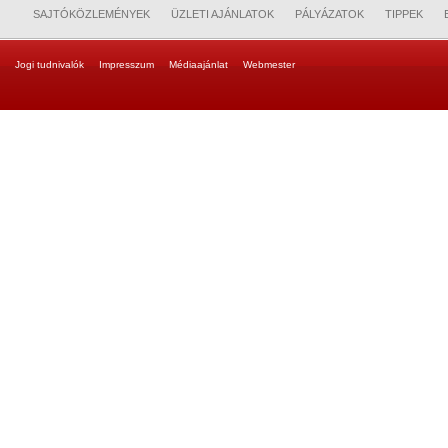
SAJTÓKÖZLEMÉNYEK
ÜZLETI AJÁNLATOK
PÁLYÁZATOK
TIPPEK
Jogi tudnivalók
Impresszum
Médiaajánlat
Webmester