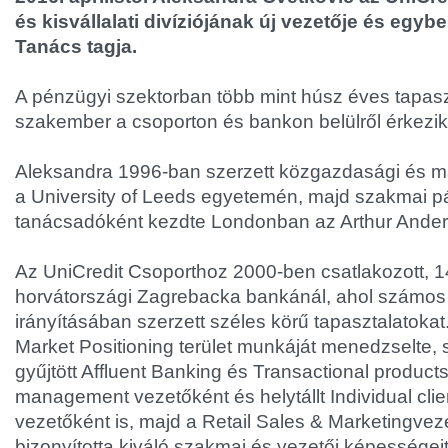
és kisvállalati divíziójának új vezetője és egyb
Tanács tagja.
A pénzügyi szektorban több mint húsz éves tapasz
szakember a csoporton és bankon belülről érkezik 
Aleksandra 1996-ban szerzett közgazdasági és 
a University of Leeds egyetemén, majd szakmai pá
tanácsadóként kezdte Londonban az Arthur Ander
Az UniCredit Csoporthoz 2000-ben csatlakozott, 14 
horvátországi Zagrebacka bankánál, ahol számos 
irányításában szerzett széles körű tapasztalatokat
Market Positioning terület munkáját menedzselte,
gyűjtött Affluent Banking és Transactional product
management vezetőként és helytállt Individual cl
vezetőként is, majd a Retail Sales & Marketingveze
bizonyította kiváló szakmai és vezetői képességeit