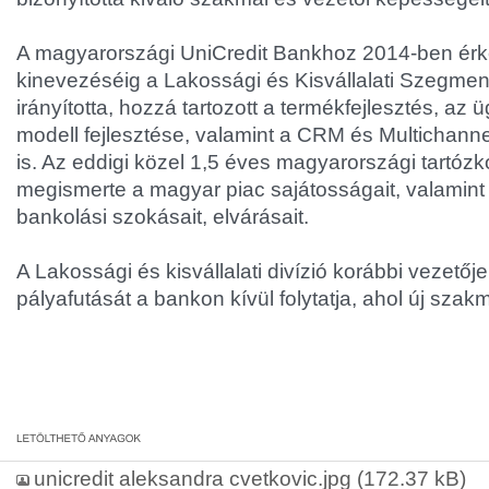
A magyarországi UniCredit Bankhoz 2014-ben érk
kinevezéséig a Lakossági és Kisvállalati Szegmens
irányította, hozzá tartozott a termékfejlesztés, az ü
modell fejlesztése, valamint a CRM és Multichannel
is. Az eddigi közel 1,5 éves magyarországi tartóz
megismerte a magyar piac sajátosságait, valamint
bankolási szokásait, elvárásait.
A Lakossági és kisvállalati divízió korábbi vezetője
pályafutását a bankon kívül folytatja, ahol új szak
unicredit aleksandra cvetkovic.jpg
(172.37 kB)