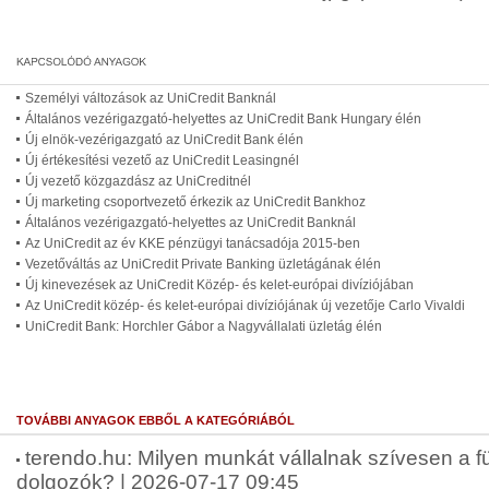
Személyi változások az UniCredit Banknál
Általános vezérigazgató-helyettes az UniCredit Bank Hungary élén
Új elnök-vezérigazgató az UniCredit Bank élén
Új értékesítési vezető az UniCredit Leasingnél
Új vezető közgazdász az UniCreditnél
Új marketing csoportvezető érkezik az UniCredit Bankhoz
Általános vezérigazgató-helyettes az UniCredit Banknál
Az UniCredit az év KKE pénzügyi tanácsadója 2015-ben
Vezetőváltás az UniCredit Private Banking üzletágának élén
Új kinevezések az UniCredit Közép- és kelet-európai divíziójában
Az UniCredit közép- és kelet-európai divíziójának új vezetője Carlo Vivaldi
UniCredit Bank: Horchler Gábor a Nagyvállalati üzletág élén
TOVÁBBI ANYAGOK EBBŐL A KATEGÓRIÁBÓL
terendo.hu: Milyen munkát vállalnak szívesen a fü
dolgozók? | 2026-07-17 09:45