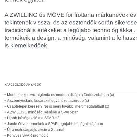
A ZWILLING és MÖVE for frottana márkanevek évt
tekintenek vissza, és az esztendők során sikeres
tradicionális értékeket a legújabb technológiákka
termékeik a design, a minőség, valamint a felhasz
is kiemelkedőek.
Monoblokkos wc: higiénia és modern dizájn a fürdőszobában (x)
A szennyestartó kosarak megváltozott szerepe (x)
Csaptelepet keresel? Ne is menj tovább, mert megtaláltad! (x)
A ZWILLING minőségi kellékei a SPAR-ban
Újabb hűségakció a a SPAR-nál
Jamie Oliver termékek a SPAR legújabb hűségakciójában
Újra matricagyűjtő akció a Sparnál
Könyves SPAR promóció