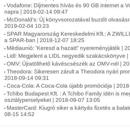
Vodafone: Díjmentes hívás és 90 GB internet a Vo
napra | 2019-02-14 09:47
McDonald's: Új könyvsorozatával buzdít olvasásr
2019-02-04 10:23
SPAR Magyarország Kereskedelmi Kft.: A ZWILLI
a SPAR-ban | 2018-12-07 18:25
Médiaunió: 'Keresd a hazait!' nyereményjáték | 
Lidl: Megjelent a LIDL negyedik szakácskönyve |
OMV: Újratölthető kávéscsészék az OMV-nél | 2
Theodora: Sikeresen zárult a Theodora nyári pr
2018-09-14 09:31
Coca-Cola: A Coca-Cola újabb promóciója | 2018
Tchibo Budapest Kft. : A Tchibo Family idén is meg
osztályperselyeket | 2018-09-07 13:05
MasterCard: Kiugró siker a kártyás fizetés a balat
08-15 14:52