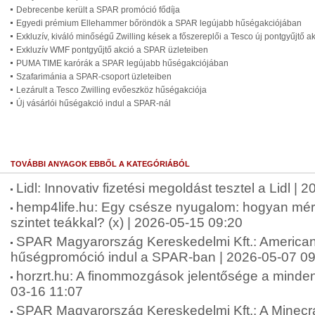
Debrecenbe került a SPAR promóció fődíja
Egyedi prémium Ellehammer bőröndök a SPAR legújabb hűségakciójában
Exkluzív, kiváló minőségű Zwilling kések a főszereplői a Tesco új pontgyűjtő a
Exkluzív WMF pontgyűjtő akció a SPAR üzleteiben
PUMA TIME karórák a SPAR legújabb hűségakciójában
Szafarimánia a SPAR-csoport üzleteiben
Lezárult a Tesco Zwilling evőeszköz hűségakciója
Új vásárlói hűségakció indul a SPAR-nál
TOVÁBBI ANYAGOK EBBŐL A KATEGÓRIÁBÓL
Lidl: Innovativ fizetési megoldást tesztel a Lidl |
hemp4life.hu: Egy csésze nyugalom: hogyan mérsé
szintet teákkal? (x) | 2026-05-15 09:20
SPAR Magyarország Kereskedelmi Kft.: American 
hűségpromóció indul a SPAR-ban | 2026-05-07 09
horzrt.hu: A finommozgások jelentősége a minde
03-16 11:07
SPAR Magyarország Kereskedelmi Kft.: A Minecra