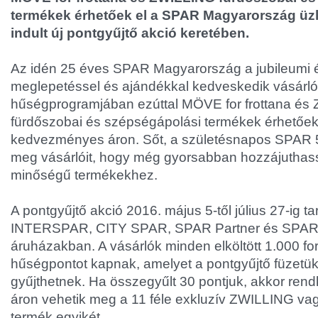
termékek érhetőek el a SPAR Magyarország üzl
indult új pontgyűjtő akció keretében.
Az idén 25 éves SPAR Magyarország a jubileumi
meglepetéssel és ajándékkal kedveskedik vásárló
hűségprogramjában ezúttal MÖVE for frottana és
fürdőszobai és szépségápolási termékek érhetőek 
kedvezményes áron. Sőt, a születésnapos SPAR 5
meg vásárlóit, hogy még gyorsabban hozzájuthas
minőségű termékekhez.
A pontgyűjtő akció 2016. május 5-től július 27-ig t
INTERSPAR, CITY SPAR, SPAR Partner és SPAR
áruházakban. A vásárlók minden elköltött 1.000 for
hűségpontot kapnak, amelyet a pontgyűjtő füzetü
gyűjthetnek. Ha összegyűlt 30 pontjuk, akkor re
áron vehetik meg a 11 féle exkluzív ZWILLING va
termék egyikét.