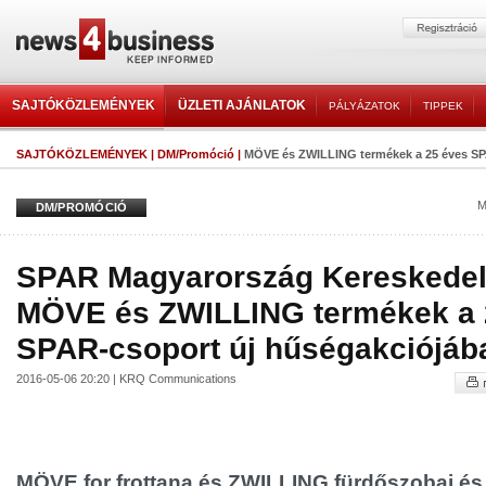
SAJTÓKÖZLEMÉNYEK
ÜZLETI AJÁNLATOK
PÁLYÁZATOK
TIPPEK
SAJTÓKÖZLEMÉNYEK
|
DM/Promóció
|
MÖVE és ZWILLING termékek a 25 éves SPA
M
DM/PROMÓCIÓ
SPAR Magyarország Kereskedelm
MÖVE és ZWILLING termékek a 
SPAR-csoport új hűségakciójáb
2016-05-06 20:20 | KRQ Communications
MÖVE for frottana és ZWILLING fürdőszobai és