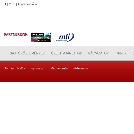
|
|
|
1
2
3
következő »
PARTNEREINK
SAJTÓKÖZLEMÉNYEK
ÜZLETI AJÁNLATOK
PÁLYÁZATOK
TIPPEK
Jogi tudnivalók
Impresszum
Médiaajánlat
Webmester