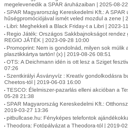
megelevenedik a SPAR áruházaiban | 2025-08-22
SPAR Magyarország Kereskedelmi Kft.: A SPAR 
hűségpromóciójával ismét veled mozdul a zene | 
Libri: Meghekkeli a Black Friday-t a Libri | 2023-
Regio Játék: Országos Sakkbajnokságot rendez
REGIO JÁTÉK | 2023-09-28 10:00
Promoprint: Nem is gondolnád, milyen sok múlik 
plasztikkártya tartón! (x) | 2019-08-26 08:51
OTS: A Deichmann idén is ott lesz a Sziget feszti
07:26
Szentkirályi Ásványvíz : Kreatív gondolkodásra bu
Cheetos-tól | 2019-06-03 16:00
TESCO: Élelmiszer-pazarlás elleni akcióban a Te
05-28 21:38
SPAR Magyarország Kereskedelmi Kft.: Otthonszé
2019-03-27 13:36
pitbullcase.hu: Fényképes telefontok ajándékokk
Theodora: Fotópályázat a Theodora-tól | 2019-02