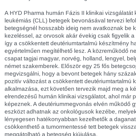
A HYD Pharma humán Fázis II klinikai vizsgálatát k
leukémiás (CLL) betegek bevonásával tervezi lefoly
betegségnél hosszabb ideig nem avatkoznak be k
kezeléssel, az orvosok akár évekig csak figyelik a
így a csökkentett deutériumtartalmú készítmény 
egyértelműen megítélhető lesz. A közreműködő ne
csapat tagjai magyar, norvég, holland, lengyel, bel
német szakemberek. Először egy 25 fős betegcsop
megvizsgálni, hogy a bevont betegek hány százal
pozitív változást a csökkentett deutériumtartalmú
alkalmazása, ezt követően tervezik majd meg a ké
elrendezésű humán klinikai vizsgálatot, ahol már p
képeznek. A deutériummegvonás elvén működő gy
eszközt adhatnak az onkológusok kezébe, melyek
lényegesen hatékonyabban kezelhetők a daganat
csökkenthető a tumormentessé tett betegek viss
meggátolható a betegség kiújulása.