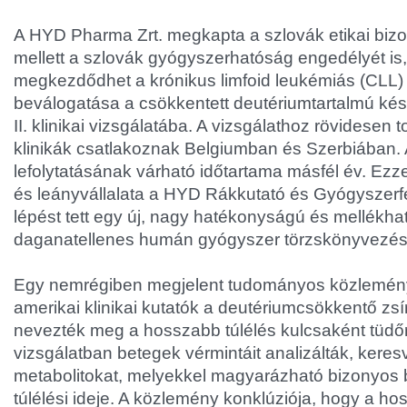
A HYD Pharma Zrt. megkapta a szlovák etikai biz
mellett a szlovák gyógyszerhatóság engedélyét is
megkezdődhet a krónikus limfoid leukémiás (CLL)
beválogatása a csökkentett deutériumtartalmú ké
II. klinikai vizsgálatába. A vizsgálathoz rövidesen
klinikák csatlakoznak Belgiumban és Szerbiában. A 
lefolytatásának várható időtartama másfél év. Ezz
és leányvállalata a HYD Rákkutató és Gyógyszerfej
lépést tett egy új, nagy hatékonyságú és mellékh
daganatellenes humán gyógyszer törzskönyvezése
Egy nemrégiben megjelent tudományos közlemén
amerikai klinikai kutatók a deutériumcsökkentő zsí
nevezték meg a hosszabb túlélés kulcsaként tüdő
vizsgálatban betegek vérmintáit analizálták, keres
metabolitokat, melyekkel magyarázható bizonyos
túlélési ideje. A közlemény konklúziója, hogy a ho