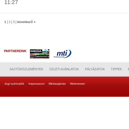
11:27
|
|
|
1
2
3
következő »
PARTNEREINK
SAJTÓKÖZLEMÉNYEK
ÜZLETI AJÁNLATOK
PÁLYÁZATOK
TIPPEK
Jogi tudnivalók
Impresszum
Médiaajánlat
Webmester