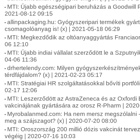
MTI: Újabb egészségipari beruházás a Goodwill P
2021-08-12 09:15
allinpackaging.hu: Gyógyszeripari termékek gyárt
csomagolóanyag is! (x) | 2021-05-18 06:29
MTI: Megkezdődik az oltóanyaggyártás Franciao
06 12:10
MTI: Újabb indiai vállalat szerződött le a Szputny
04-06 11:36
drhertelendy.com: Milyen gyógyszerkészítmények
térdfájdalom? (x) | 2021-02-23 05:17
MTI: Stratégiai HR szolgáltatásokkal bővíti portfól
02-17 12:06
MTI: Leszerződött az AstraZeneca és az Oxfordi
vakcinájának gyártására az orosz R-Pharm | 2020
Myrobalanmed.com: Ha nem mersz megszólalni 
meg a szájszagot? (x) | 2020-07-20 08:00
MTI: Oroszország 200 millió dózis vakcinát tervez
végéig | 2020-07-16 10:03