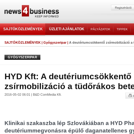
SAJTÓKÖZLEMÉNYEK
ÜZLETI AJÁNLATOK
PÁLYÁZATOK
TIPPEK
SAJTÓKÖZLEMÉNYEK
|
Gyógyszeripar
|
A deutériumcsökkentő zsírmobilizáció a 
GYÓGYSZERIPAR
HYD Kft: A deutériumcsökkentő
zsírmobilizáció a tüdőrákos bet
2016-05-02 06:01 | B&D ComMedia Kft.
Klinikai szakaszba lép Szlovákiában a HYD Pha
deutériummegvonásra épülő daganatellenes gy