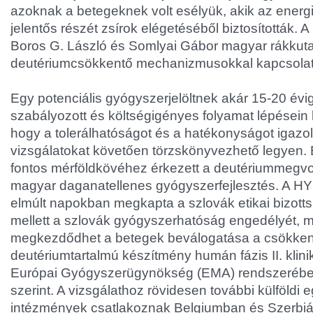
azoknak a betegeknek volt esélyük, akik az energ
jelentős részét zsírok elégetéséből biztosították. A
Boros G. László és Somlyai Gábor magyar rákkuta
deutériumcsökkentő mechanizmusokkal kapcsolatos
Egy potenciális gyógyszerjelöltnek akár 15-20 évig 
szabályozott és költségigényes folyamat lépésein 
hogy a tolerálhatóságot és a hatékonyságot igazoló
vizsgálatokat követően törzskönyvezhető legyen.
fontos mérföldkövéhez érkezett a deutériummegvo
magyar daganatellenes gyógyszerfejlesztés. A HY
elmúlt napokban megkapta a szlovák etikai bizot
mellett a szlovák gyógyszerhatóság engedélyét, 
megkezdődhet a betegek beválogatása a csökken
deutériumtartalmú készítmény humán fázis II. klini
Európai Gyógyszerügynökség (EMA) rendszerében r
szerint. A vizsgálathoz rövidesen további külföldi
intézmények csatlakoznak Belgiumban és Szerbi