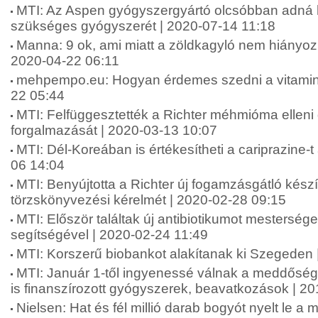
MTI: Az Aspen gyógyszergyártó olcsóbban adná 
szükséges gyógyszerét | 2020-07-14 11:18
Manna: 9 ok, ami miatt a zöldkagyló nem hiányozha
2020-04-22 06:11
mehpempo.eu: Hogyan érdemes szedni a vitamino
22 05:44
MTI: Felfüggesztették a Richter méhmióma ellen
forgalmazását | 2020-03-13 10:07
MTI: Dél-Koreában is értékesítheti a cariprazine-t
06 14:04
MTI: Benyújtotta a Richter új fogamzásgátló kés
törzskönyvezési kérelmét | 2020-02-28 09:15
MTI: Először találtak új antibiotikumot mesterséges
segítségével | 2020-02-24 11:49
MTI: Korszerű biobankot alakítanak ki Szegeden 
MTI: Január 1-től ingyenessé válnak a meddőség
is finanszírozott gyógyszerek, beavatkozások | 2
Nielsen: Hat és fél millió darab bogyót nyelt le a