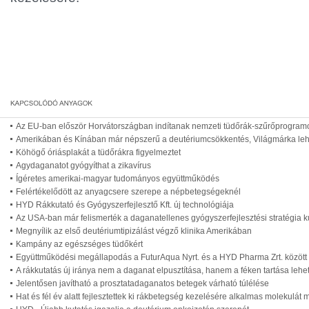
Az EU-ban először Horvátországban indítanak nemzeti tüdőrák-szűrőprogram
Amerikában és Kínában már népszerű a deutériumcsökkentés, Világmárka le
Köhögő óriásplakát a tüdőrákra figyelmeztet
Agydaganatot gyógyíthat a zikavírus
Ígéretes amerikai-magyar tudományos együttműködés
Felértékelődött az anyagcsere szerepe a népbetegségeknél
HYD Rákkutató és Gyógyszerfejlesztő Kft. új technológiája
Az USA-ban már felismerték a daganatellenes gyógyszerfejlesztési stratégia k
Megnyílik az első deutériumtipizálást végző klinika Amerikában
Kampány az egészséges tüdőkért
Együttműködési megállapodás a FuturAqua Nyrt. és a HYD Pharma Zrt. között
A rákkutatás új iránya nem a daganat elpusztítása, hanem a féken tartása lehe
Jelentősen javítható a prosztatadaganatos betegek várható túlélése
Hat és fél év alatt fejlesztettek ki rákbetegség kezelésére alkalmas molekulát 