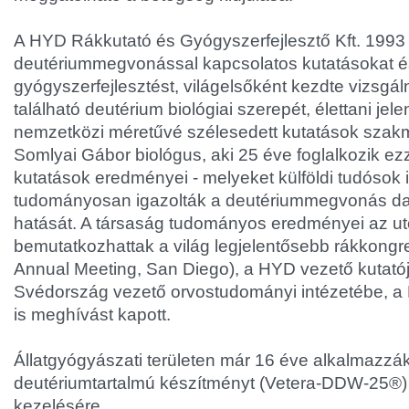
A HYD Rákkutató és Gyógyszerfejlesztő Kft. 1993 ó
deutériummegvonással kapcsolatos kutatásokat é
gyógyszerfejlesztést, világelsőként kezdte vizsgá
található deutérium biológiai szerepét, élettani jel
nemzetközi méretűvé szélesedett kutatások szakma
Somlyai Gábor biológus, aki 25 éve foglalkozik ezze
kutatások eredményei - melyeket külföldi tudósok i
tudományosan igazolták a deutériummegvonás da
hatását. A társaság tudományos eredményei az u
bemutatkozhattak a világ legjelentősebb rákkon
Annual Meeting, San Diego), a HYD vezető kutatój
Svédország vezető orvostudományi intézetébe, a 
is meghívást kapott.
Állatgyógyászati területen már 16 éve alkalmazzák
deutériumtartalmú készítményt (Vetera-DDW-25®) 
kezelésére.