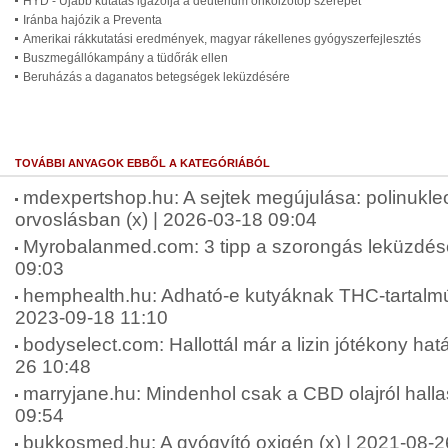
HYD - Újabb kutatás igazolja a deutérium onkoizotóp szerepét
Iránba hajózik a Preventa
Amerikai rákkutatási eredmények, magyar rákellenes gyógyszerfejlesztés
Buszmegállókampány a tüdőrák ellen
Beruházás a daganatos betegségek leküzdésére
TOVÁBBI ANYAGOK EBBŐL A KATEGÓRIÁBÓL
mdexpertshop.hu: A sejtek megújulása: polinukleo
orvoslásban (x) | 2026-03-18 09:04
Myrobalanmed.com: 3 tipp a szorongás leküzdésé
09:03
hemphealth.hu: Adható-e kutyáknak THC-tartalmú 
2023-09-18 11:10
bodyselect.com: Hallottál már a lizin jótékony hatá
26 10:48
marryjane.hu: Mindenhol csak a CBD olajról halla
09:54
bukkosmed.hu: A gyógyító oxigén (x) | 2021-08-2