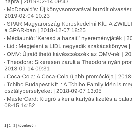
napra | 2019-02-14 09:47
McDonald's: Új könyvsorozatával buzdít olvasásr
2019-02-04 10:23
SPAR Magyarország Kereskedelmi Kft.: A ZWILLI
a SPAR-ban | 2018-12-07 18:25
Médiaunió: 'Keresd a hazait!' nyereményjáték | 
Lidl: Megjelent a LIDL negyedik szakácskönyve |
OMV: Újratölthető kávéscsészék az OMV-nél | 2
Theodora: Sikeresen zárult a Theodora nyári pr
2018-09-14 09:31
Coca-Cola: A Coca-Cola újabb promóciója | 2018
Tchibo Budapest Kft. : A Tchibo Family idén is meg
osztályperselyeket | 2018-09-07 13:05
MasterCard: Kiugró siker a kártyás fizetés a balat
08-15 14:52
|
|
|
1
2
3
következő »