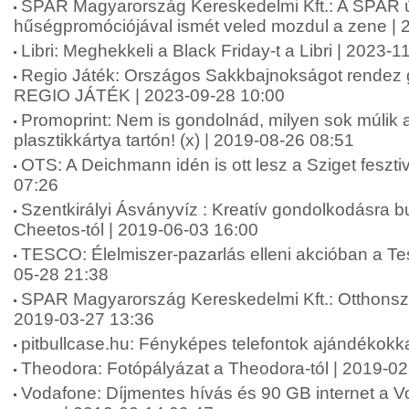
SPAR Magyarország Kereskedelmi Kft.: A SPAR 
hűségpromóciójával ismét veled mozdul a zene | 
Libri: Meghekkeli a Black Friday-t a Libri | 2023-
Regio Játék: Országos Sakkbajnokságot rendez
REGIO JÁTÉK | 2023-09-28 10:00
Promoprint: Nem is gondolnád, milyen sok múlik 
plasztikkártya tartón! (x) | 2019-08-26 08:51
OTS: A Deichmann idén is ott lesz a Sziget feszti
07:26
Szentkirályi Ásványvíz : Kreatív gondolkodásra bu
Cheetos-tól | 2019-06-03 16:00
TESCO: Élelmiszer-pazarlás elleni akcióban a Te
05-28 21:38
SPAR Magyarország Kereskedelmi Kft.: Otthonszé
2019-03-27 13:36
pitbullcase.hu: Fényképes telefontok ajándékokk
Theodora: Fotópályázat a Theodora-tól | 2019-02
Vodafone: Díjmentes hívás és 90 GB internet a Vo