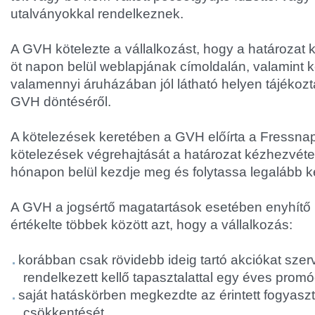
utalványokkal rendelkeznek.
A GVH kötelezte a vállalkozást, hogy a határozat 
öt napon belül weblapjának címoldalán, valamint k
valamennyi áruházában jól látható helyen tájékozt
GVH döntéséről.
A kötelezések keretében a GVH előírta a Fressnap
kötelezések végrehajtását a határozat kézhezvét
hónapon belül kezdje meg és folytassa legalább k
A GVH a jogsértő magatartások esetében enyhítő
értékelte többek között azt, hogy a vállalkozás:
korábban csak rövidebb ideig tartó akciókat szer
rendelkezett kellő tapasztalattal egy éves promó
saját hatáskörben megkezdte az érintett fogyasz
csökkentését.