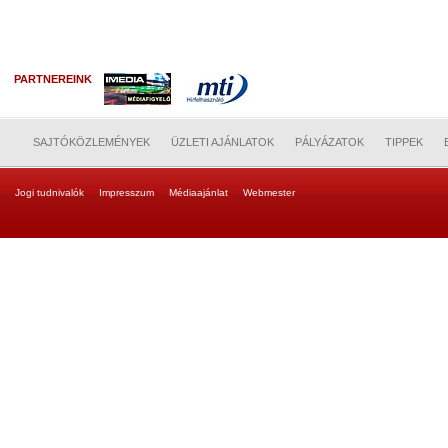
PARTNEREINK
SAJTÓKÖZLEMÉNYEK
ÜZLETI AJÁNLATOK
PÁLYÁZATOK
TIPPEK
Jogi tudnivalók
Impresszum
Médiaajánlat
Webmester