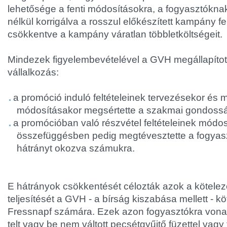
lehetősége a fenti módosításokra, a fogyasztókna
nélkül korrigálva a rosszul előkészített kampány fel
csökkentve a kampány váratlan többletköltségeit.
Mindezek figyelembevételével a GVH megállapítot
vállalkozás:
a promóció induló feltételeinek tervezésekor és 
módosításakor megsértette a szakmai gondoss
a promócióban való részvétel feltételeinek módos
összefüggésben pedig megtévesztette a fogyaszt
hátrányt okozva számukra.
E hátrányok csökkentését célozták azok a kötele
teljesítését a GVH - a bírság kiszabása mellett - kö
Fressnapf számára. Ezek azon fogyasztókra vona
telt vagy be nem váltott pecsétgyűjtő füzettel vagy