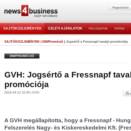
SAJTÓKÖZLEMÉNYEK
ÜZLETI AJÁNLATOK
PÁLYÁZATOK
TIPPEK
SAJTÓKÖZLEMÉNYEK
|
DM/Promóció
|
Jogsértő a Fressnapf tavalyi promóciója
DM/PROMÓCIÓ
GVH: Jogsértő a Fressnapf tava
promóciója
2016-04-12 16:39 | GVH
A GVH megállapította, hogy a Fressnapf - Hungá
Felszerelés Nagy- és Kiskereskedelmi Kft. (Fre