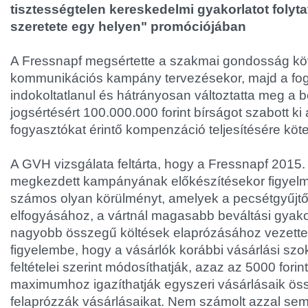
tisztességtelen kereskedelmi gyakorlatot folytat
szeretete egy helyen" promóciójában
A Fressnapf megsértette a szakmai gondosság kö
kommunikációs kampány tervezésekor, majd a fo
indokoltatlanul és hátrányosan változtatta meg a bev
jogsértésért 100.000.000 forint bírságot szabott ki
fogyasztókat érintő kompenzáció teljesítésére köte
A GVH vizsgálata feltárta, hogy a Fressnapf 2015.
megkezdett kampányának előkészítésekor figyelm
számos olyan körülményt, amelyek a pecsétgyűjtő
elfogyásához, a vártnál magasabb beváltási gyak
nagyobb összegű költések elaprózásához vezette
figyelembe, hogy a vásárlók korábbi vásárlási sz
feltételei szerint módosíthatják, azaz az 5000 fori
maximumhoz igazíthatják egyszeri vásárlásaik öss
felaprózzák vásárlásaikat. Nem számolt azzal se