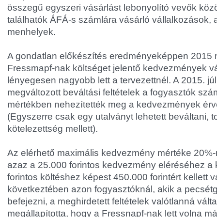
összegű egyszeri vásárlást lebonyolító vevők köz
találhatók ÁFÁ-s számlára vásárló vállalkozások, 
menhelyek.
A gondatlan előkészítés eredményeképpen 2015 
Fressmapf-nak költséget jelentő kedvezmények v
lényegesen nagyobb lett a tervezettnél. A 2015. júli
megváltozott beváltási feltételek a fogyasztók sz
mértékben nehezítették meg a kedvezmények érvé
(Egyszerre csak egy utalványt lehetett beváltani, t
kötelezettség mellett).
Az elérhető maximális kedvezmény mértéke 20%-r
azaz a 25.000 forintos kedvezmény eléréséhez a 
forintos költéshez képest 450.000 forintért kellett 
következtében azon fogyasztóknál, akik a pecsétg
befejezni, a meghirdetett feltételek valótlanná vál
megállapította, hogy a Fressnapf-nak lett volna m