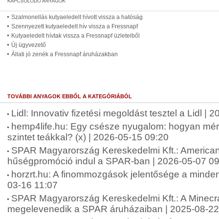
Szalmonellás kutyaeledelt hívott vissza a hatóság
Szennyezett kutyaeledelt hív vissza a Fressnapf
Kutyaeledelt hívtak vissza a Fressnapf üzleteiből
Új ügyvezető
Állati jó zenék a Fressnapf áruházakban
TOVÁBBI ANYAGOK EBBŐL A KATEGÓRIÁBÓL
Lidl: Innovativ fizetési megoldást tesztel a Lidl |
hemp4life.hu: Egy csésze nyugalom: hogyan mérsé
szintet teákkal? (x) | 2026-05-15 09:20
SPAR Magyarország Kereskedelmi Kft.: American 
hűségpromóció indul a SPAR-ban | 2026-05-07 09
horzrt.hu: A finommozgások jelentősége a minde
03-16 11:07
SPAR Magyarország Kereskedelmi Kft.: A Minecra
megelevenedik a SPAR áruházaiban | 2025-08-22