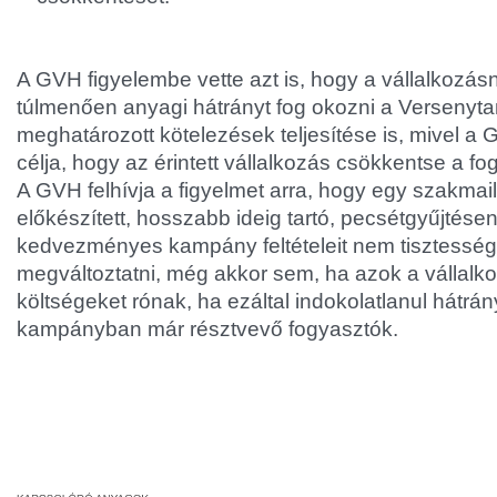
A GVH figyelembe vette azt is, hogy a vállalkozás
túlmenően anyagi hátrányt fog okozni a Versenyta
meghatározott kötelezések teljesítése is, mivel a
célja, hogy az érintett vállalkozás csökkentse a fo
A GVH felhívja a figyelmet arra, hogy egy szakmai
előkészített, hosszabb ideig tartó, pecsétgyűjtésen
kedvezményes kampány feltételeit nem tisztessé
megváltoztatni, még akkor sem, ha azok a vállalko
költségeket rónak, ha ezáltal indokolatlanul hátr
kampányban már résztvevő fogyasztók.